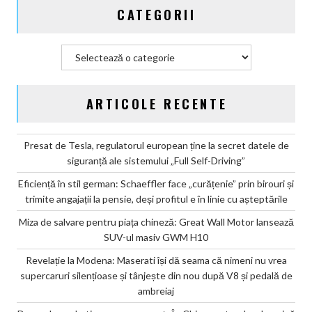
CATEGORII
GWM
H10
Categorii
ARTICOLE RECENTE
Presat de Tesla, regulatorul european ține la secret datele de
siguranță ale sistemului „Full Self-Driving”
Eficiență în stil german: Schaeffler face „curățenie” prin birouri și
trimite angajații la pensie, deși profitul e în linie cu așteptările
Miza de salvare pentru piața chineză: Great Wall Motor lansează
SUV-ul masiv GWM H10
Revelație la Modena: Maserati își dă seama că nimeni nu vrea
supercaruri silențioase și tânjește din nou după V8 și pedală de
ambreiaj