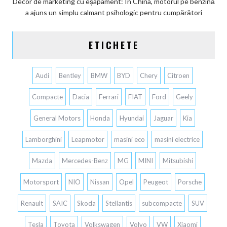
Decor de marketing cu eșapament: În China, motorul pe benzină
a ajuns un simplu calmant psihologic pentru cumpărători
ETICHETE
Audi
Bentley
BMW
BYD
Chery
Citroen
Compacte
Dacia
Ferrari
FIAT
Ford
Geely
General Motors
Honda
Hyundai
Jaguar
Kia
Lamborghini
Leapmotor
masini eco
masini electrice
Mazda
Mercedes-Benz
MG
MINI
Mitsubishi
Motorsport
NIO
Nissan
Opel
Peugeot
Porsche
Renault
SAIC
Skoda
Stellantis
subcompacte
SUV
Tesla
Toyota
Volkswagen
Volvo
VW
Xiaomi