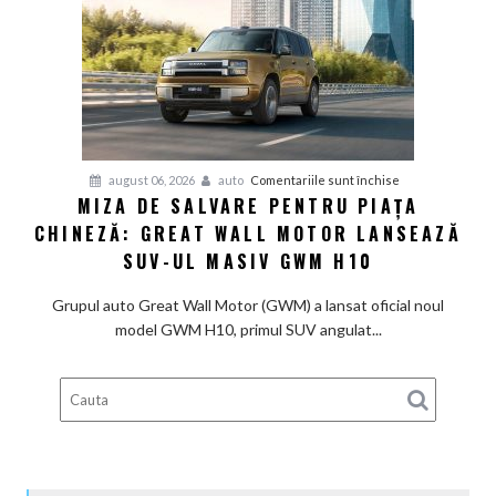
angajații
la
pensie,
deși
profitul
e
în
pentru
august 06, 2026
auto
Comentariile sunt închise
linie
MIZA DE SALVARE PENTRU PIAȚA
Miza
cu
CHINEZĂ: GREAT WALL MOTOR LANSEAZĂ
de
așteptările
salvare
SUV-UL MASIV GWM H10
pentru
piața
Grupul auto Great Wall Motor (GWM) a lansat oficial noul
chineză:
model GWM H10, primul SUV angulat...
Great
Wall
Motor
lansează
SUV-
ul
masiv