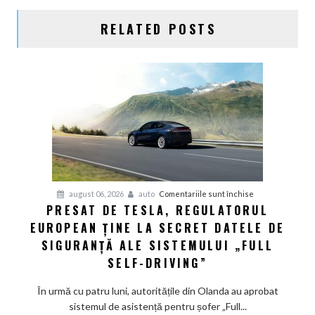
RELATED POSTS
pentru
august 06, 2026
auto
Comentariile sunt închise
PRESAT DE TESLA, REGULATORUL
Presat
EUROPEAN ȚINE LA SECRET DATELE DE
de
Tesla,
SIGURANȚĂ ALE SISTEMULUI „FULL
regulatorul
SELF-DRIVING”
european
ține
În urmă cu patru luni, autoritățile din Olanda au aprobat
la
sistemul de asistență pentru șofer „Full...