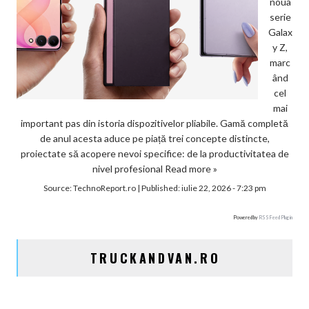
noua
serie
Galax
y Z,
marc
ând
cel
mai
important pas din istoria dispozitivelor pliabile. Gamă completă
de anul acesta aduce pe piață trei concepte distincte,
proiectate să acopere nevoi specifice: de la productivitatea de
nivel profesional
Read more »
Source:
TechnoReport.ro
|
Published:
iulie 22, 2026 - 7:23 pm
Powered by
RSS Feed Plugin
TRUCKANDVAN.RO