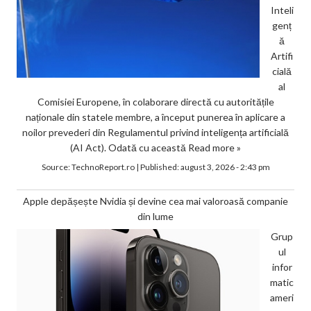
Inteli
genț
ă
Artifi
cială
al
Comisiei Europene, în colaborare directă cu autoritățile
naționale din statele membre, a început punerea în aplicare a
noilor prevederi din Regulamentul privind inteligența artificială
(AI Act). Odată cu această
Read more »
Source:
TechnoReport.ro
|
Published:
august 3, 2026 - 2:43 pm
Apple depășește Nvidia și devine cea mai valoroasă companie
din lume
Grup
ul
infor
matic
ameri