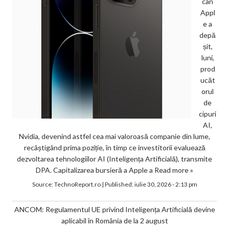
can
Appl
e a
depă
șit,
luni,
prod
ucăt
orul
de
cipuri
AI,
Nvidia, devenind astfel cea mai valoroasă companie din lume,
recâștigând prima poziție, în timp ce investitorii evaluează
dezvoltarea tehnologiilor AI (Inteligența Artificială), transmite
DPA. Capitalizarea bursieră a Apple a
Read more »
Source:
TechnoReport.ro
|
Published:
iulie 30, 2026 - 2:13 pm
ANCOM: Regulamentul UE privind Inteligența Artificială devine
aplicabil în România de la 2 august