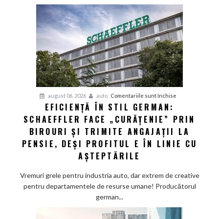
secret
datele
de
siguranță
ale
sistemului
„Full
Self-
Driving”
pentru
august 06, 2026
auto
Comentariile sunt închise
EFICIENȚĂ ÎN STIL GERMAN:
Eficiență
SCHAEFFLER FACE „CURĂȚENIE” PRIN
în
stil
BIROURI ȘI TRIMITE ANGAJAȚII LA
german:
PENSIE, DEȘI PROFITUL E ÎN LINIE CU
Schaeffler
AȘTEPTĂRILE
face
„curățenie”
Vremuri grele pentru industria auto, dar extrem de creative
prin
pentru departamentele de resurse umane! Producătorul
birouri
german...
și
trimite