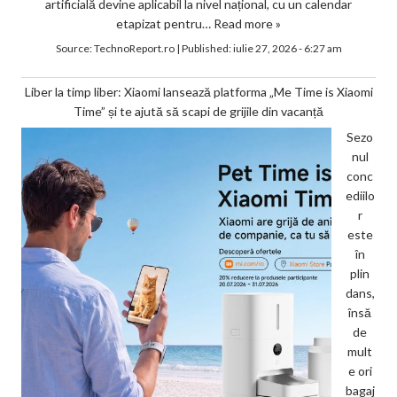
artificială devine aplicabil la nivel național, cu un calendar
etapizat pentru…
Read more »
Source:
TechnoReport.ro
|
Published:
iulie 27, 2026 - 6:27 am
Liber la timp liber: Xiaomi lansează platforma „Me Time is Xiaomi
Time” și te ajută să scapi de grijile din vacanță
Sezo
nul
conc
ediilo
r
este
în
plin
dans,
însă
de
mult
e ori
bagaj