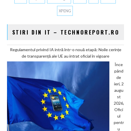
XPENG
STIRI DIN IT – TECHNOREPORT.RO
Regulamentul privind IA intră într-o nouă etapă: Noile cerințe
de transparență ale UE au intrat oficial în vigoare
Înce
pând
de
ieri, 2
augu
st
2026,
Ofici
ul
pentr
u