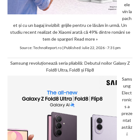
ele
vin la
pach
et și cu un bagaj invizibil: grijile pentru ce lăsăm în urmă. Un
studiu recent realizat de Xiaomi arată că 49% dintre români se
tem de spargeri
Read more »
Source:
TechnoReport.ro
|
Published:
iulie 22, 2026 - 7:31 pm
Samsung revoluționează seria pliabilă: Debutul noilor Galaxy Z
Fold8 Ultra, Fold8 și Flip8
Sams
ung
Elect
ronic
s a
preze
ntat
astăz
i