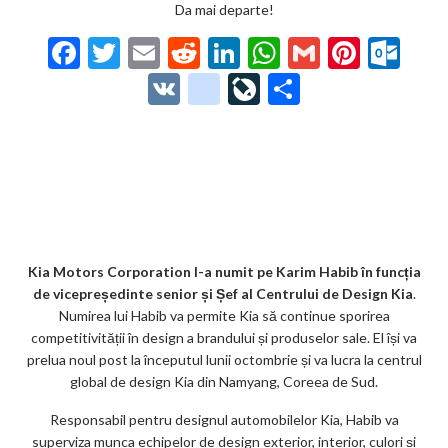
Da mai departe!
F
T
E
R
Li
W
G
Pi
O
ac
w
m
e
n
h
m
nt
ut
V
g
Li
P
e
itt
ai
d
ke
at
ai
er
lo
K
o
ve
ar
b
er
l
di
dI
s
l
es
o
o
Jo
ta
o
t
n
A
t
k.
gl
ur
je
o
p
co
e_
n
az
k
p
m
b
al
ă
o
Kia Motors Corporation l-a numit pe Karim Habib în funcția
de vicepreședinte senior și Șef al Centrului de Design Kia
.
o
Numirea lui Habib va permite Kia să continue sporirea
k
competitivității în design a brandului și produselor sale. El își va
prelua noul post la începutul lunii octombrie și va lucra la centrul
m
global de design Kia din Namyang, Coreea de Sud.
ar
Responsabil pentru designul automobilelor Kia, Habib va
ks
superviza munca echipelor de design exterior, interior, culori și