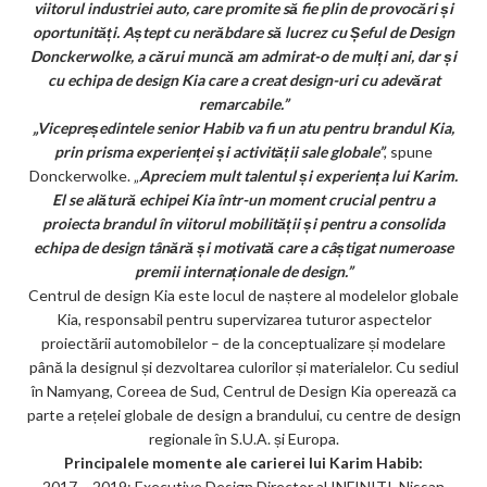
viitorul industriei auto, care promite să fie plin de provocări și
oportunități. Aștept cu nerăbdare să lucrez cu Șeful de Design
Donckerwolke, a cărui muncă am admirat-o de mulți ani, dar și
cu echipa de design Kia care a creat design-uri cu adevărat
remarcabile.”
„Vicepreședintele senior Habib va fi un atu pentru brandul Kia,
prin prisma experienței și activității sale globale”
, spune
Donckerwolke. „
Apreciem mult talentul și experiența lui Karim.
El se alătură echipei Kia într-un moment crucial pentru a
proiecta brandul în viitorul mobilității și pentru a consolida
echipa de design tânără și motivată care a câștigat numeroase
premii internaționale de design.”
Centrul de design Kia este locul de naștere al modelelor globale
Kia, responsabil pentru supervizarea tuturor aspectelor
proiectării automobilelor – de la conceptualizare și modelare
până la designul și dezvoltarea culorilor și materialelor. Cu sediul
în Namyang, Coreea de Sud, Centrul de Design Kia operează ca
parte a rețelei globale de design a brandului, cu centre de design
regionale în S.U.A. și Europa.
Principalele momente ale carierei lui Karim Habib:
2017 ~ 2019: Executive Design Director al INFINITI, Nissan