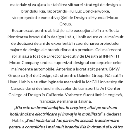
materiale și va ajuta la stabilirea viitoarei strategii de design a
brandului Kia, raportându-i lui Luc Donckerwolke,
vicepreședinte executiv și Șef de Design al Hyundai Motor
Group.
Recunoscut pentru abilitățile sale excepționale în a reflecta
identitatea brandului în designul său, Habib aduce cu el mai mult
de douăzeci de ani de experiență în coordonarea proiectelor
majore de design ale brandurilor auto premium. Cel mai recent
rol al său a fost de Director Executiv de Design al INFINITI
Motor Company, unde a supervizat designul conceptelor celor
mai recente automobile. Anterior, a lucrat atât pentru BMW
Group ca Șef de Design, cât și pentru Daimler Group. Născut în
Liban, Habib a studiat ingineria mecanică la McGill University din
Canada dar și designul mijloacelor de transport la Art Center
College of Design în California. Vorbește fluent limbile engleză,
franceză, germană și italiană.
„Kia este un brand ambițios, în creștere, aflat pe un drum
hotărât către electrificare și inovație în mobilitate”
, a declarat
Habib.
„Sunt încântat să fac parte din această transformare
pentru a consolida și mai mult brandul Kia în drumul său către