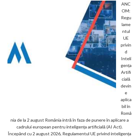
ANC
OM:
Regu
lame
ntul
UE
privin
d
Inteli
gența
Artifi
cială
devin
e
aplica
bil în
Româ
nia de la 2 august România intră în faza de punere în aplicare a
cadrului european pentru inteligența artificială (AI Act).
Începând cu 2 august 2026, Regulamentul UE privind inteligența