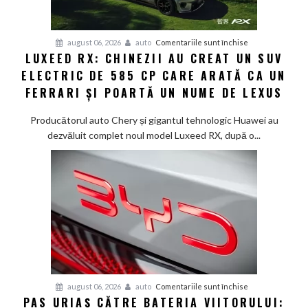
noua
generație
Smart
pentru
august 06, 2026
auto
Comentariile sunt închise
#1
LUXEED RX: CHINEZII AU CREAT UN SUV
Luxeed
în
ELECTRIC DE 585 CP CARE ARATĂ CA UN
RX:
China
Chinezii
FERRARI ȘI POARTĂ UN NUME DE LEXUS
au
creat
Producătorul auto Chery și gigantul tehnologic Huawei au
un
dezvăluit complet noul model Luxeed RX, după o...
SUV
electric
de
585
CP
care
arată
ca
un
Ferrari
pentru
august 06, 2026
auto
Comentariile sunt închise
PAS URIAȘ CĂTRE BATERIA VIITORULUI:
și
Pas