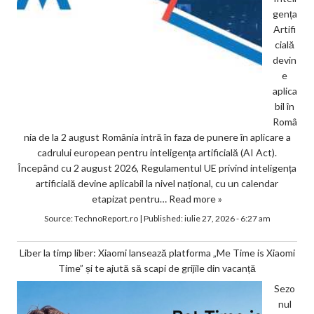
gența
Artifi
cială
devin
e
aplica
bil în
Româ
nia de la 2 august România intră în faza de punere în aplicare a
cadrului european pentru inteligența artificială (AI Act).
Începând cu 2 august 2026, Regulamentul UE privind inteligența
artificială devine aplicabil la nivel național, cu un calendar
etapizat pentru…
Read more »
Source:
TechnoReport.ro
|
Published:
iulie 27, 2026 - 6:27 am
Liber la timp liber: Xiaomi lansează platforma „Me Time is Xiaomi
Time” și te ajută să scapi de grijile din vacanță
Sezo
nul