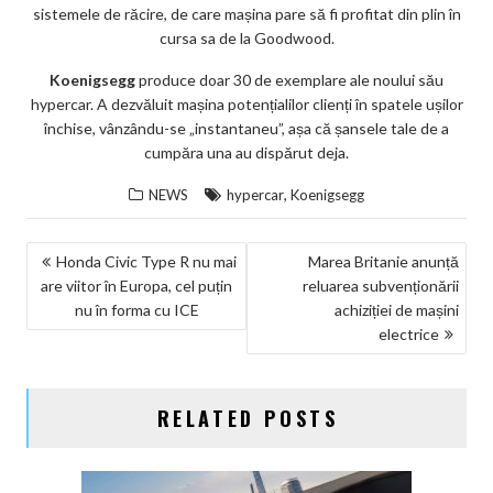
sistemele de răcire, de care mașina pare să fi profitat din plin în
cursa sa de la Goodwood.
Koenigsegg
produce doar 30 de exemplare ale noului său
hypercar. A dezvăluit mașina potențialilor clienți în spatele ușilor
închise, vânzându-se „instantaneu”, așa că șansele tale de a
cumpăra una au dispărut deja.
,
NEWS
hypercar
Koenigsegg
NAVIGARE
Honda Civic Type R nu mai
Marea Britanie anunță
are viitor în Europa, cel puțin
reluarea subvenționării
ÎN
nu în forma cu ICE
achiziției de mașini
ARTICOLE
electrice
RELATED POSTS