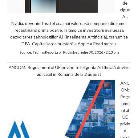
de
cipuri
AI,
Nvidia, devenind astfel cea mai valoroasă companie din lume,
recâștigând prima poziție, în timp ce investitorii evaluează
dezvoltarea tehnologiilor AI (Inteligența Artificială), transmite
DPA. Capitalizarea bursieră a Apple a
Read more »
Source:
TechnoReport.ro
|
Published:
iulie 30, 2026 - 2:13 pm
ANCOM: Regulamentul UE privind Inteligența Artificială devine
aplicabil în România de la 2 august
ANC
OM:
Regu
lame
ntul
UE
privin
d
Inteli