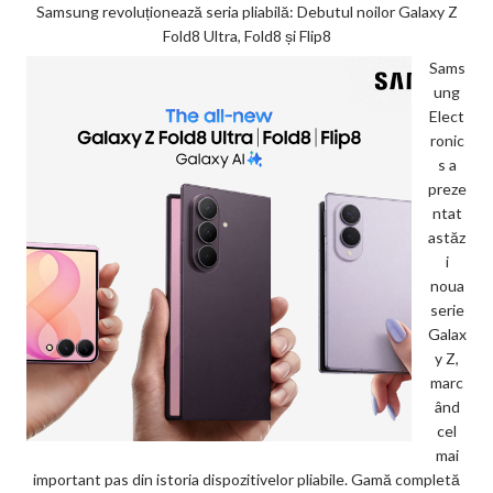
Samsung revoluționează seria pliabilă: Debutul noilor Galaxy Z
Fold8 Ultra, Fold8 și Flip8
Sams
ung
Elect
ronic
s a
preze
ntat
astăz
i
noua
serie
Galax
y Z,
marc
ând
cel
mai
important pas din istoria dispozitivelor pliabile. Gamă completă