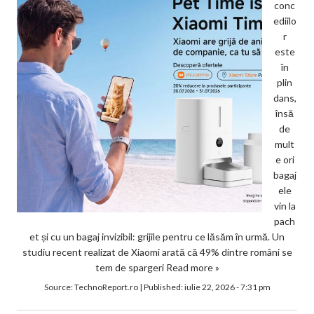
conc
ediilo
r
este
în
plin
dans,
însă
de
mult
e ori
bagaj
ele
vin la
pach
et și cu un bagaj invizibil: grijile pentru ce lăsăm în urmă. Un
studiu recent realizat de Xiaomi arată că 49% dintre români se
tem de spargeri
Read more »
Source:
TechnoReport.ro
|
Published:
iulie 22, 2026 - 7:31 pm