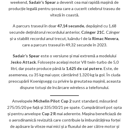
weekend,
Sadair’s Spear
a devenit cea mai rapidă mașină de
ks
producție legală pentru șosea care a cucerit celebrul traseu de
viteză în coastă.
A parcurs traseul în doar
47,14 secunde
, depășind cu 1,68
secunde deținătorul recordului anterior,
Czinger 21C
. Czinger
și-a stabilit recordul anul trecut, luându-l de la
Rimac Nevera
,
care a parcurs traseul în 49,32 secunde în 2023.
Sadair’s Spear
este o versiune și mai extremă a modelului
Jesko Attack
. Folosește același motor V8 twin-turbo de 5,0
litri, dar poate produce până la
1.625 de cai putere
. Este, de
asemenea, cu 35 kg mai ușor, cântărind 1.320 kg la gol. În ciuda
preocupării Koenigsegg cu privire la greutatea mașinii, aceasta
dispune totuși de încărcare wireless a telefonului.
Anvelopele
Michelin Pilot Cup 2
sunt standard, măsurând
275/35/20 pe față și 335/30/21 pe spate. Cumpărătorii pot opta
și pentru anvelope
Cup 2 R
mai aderente. Mașina beneficiază de
o aerodinamică revizuită care contribuie la îmbunătățirea forței
de apăsare la viteze mai mici și a fluxului de aer către motor și