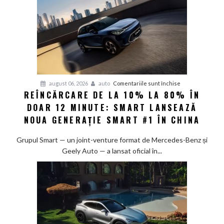
pentru
august 06, 2026
auto
Comentariile sunt închise
REÎNCĂRCARE DE LA 10% LA 80% ÎN
Reîncărcare
DOAR 12 MINUTE: SMART LANSEAZĂ
de
la
NOUA GENERAȚIE SMART #1 ÎN CHINA
10%
la
Grupul Smart — un joint-venture format de Mercedes-Benz și
80%
Geely Auto — a lansat oficial în...
în
doar
12
minute:
Smart
lansează