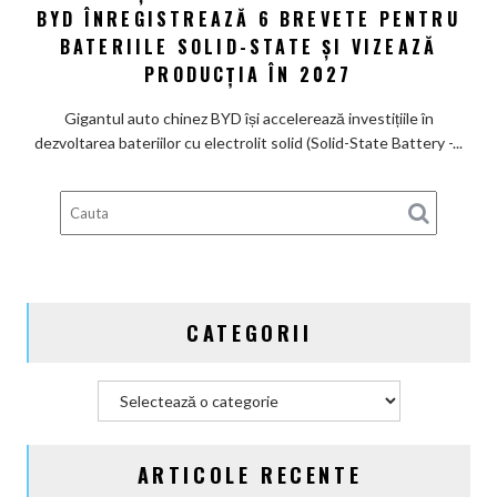
poartă
BYD ÎNREGISTREAZĂ 6 BREVETE PENTRU
uriaș
un
către
BATERIILE SOLID-STATE ȘI VIZEAZĂ
nume
bateria
PRODUCȚIA ÎN 2027
de
viitorului:
Lexus
BYD
Gigantul auto chinez BYD își accelerează investițiile în
înregistrează
dezvoltarea bateriilor cu electrolit solid (Solid-State Battery -...
6
brevete
pentru
bateriile
solid-
state
și
CATEGORII
vizează
producția
în
Categorii
2027
ARTICOLE RECENTE