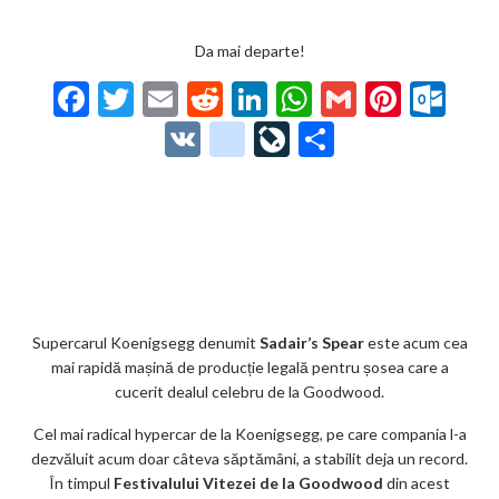
Da mai departe!
F
T
E
R
Li
W
G
Pi
O
ac
w
m
e
n
h
m
nt
ut
V
g
Li
P
e
itt
ai
d
ke
at
ai
er
lo
K
o
ve
ar
b
er
l
di
dI
s
l
es
o
o
Jo
ta
o
t
n
A
t
k.
gl
ur
je
o
p
co
e_
n
az
k
p
m
b
al
ă
o
Supercarul Koenigsegg denumit
Sadair’s Spear
este acum cea
mai rapidă mașină de producție legală pentru șosea care a
o
cucerit dealul celebru de la Goodwood.
k
Cel mai radical hypercar de la Koenigsegg, pe care compania l-a
m
dezvăluit acum doar câteva săptămâni, a stabilit deja un record.
În timpul
Festivalului Vitezei de la Goodwood
ar
din acest