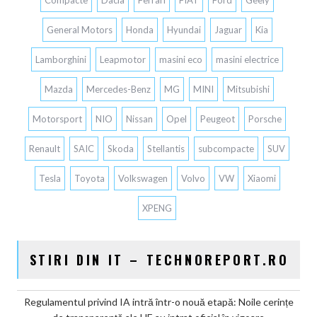
Compacte
Dacia
Ferrari
FIAT
Ford
Geely
General Motors
Honda
Hyundai
Jaguar
Kia
Lamborghini
Leapmotor
masini eco
masini electrice
Mazda
Mercedes-Benz
MG
MINI
Mitsubishi
Motorsport
NIO
Nissan
Opel
Peugeot
Porsche
Renault
SAIC
Skoda
Stellantis
subcompacte
SUV
Tesla
Toyota
Volkswagen
Volvo
VW
Xiaomi
XPENG
STIRI DIN IT – TECHNOREPORT.RO
Regulamentul privind IA intră într-o nouă etapă: Noile cerințe