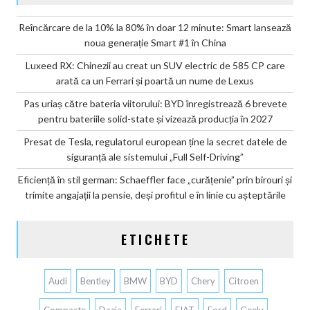
Reîncărcare de la 10% la 80% în doar 12 minute: Smart lansează
noua generație Smart #1 în China
Luxeed RX: Chinezii au creat un SUV electric de 585 CP care
arată ca un Ferrari și poartă un nume de Lexus
Pas uriaș către bateria viitorului: BYD înregistrează 6 brevete
pentru bateriile solid-state și vizează producția în 2027
Presat de Tesla, regulatorul european ține la secret datele de
siguranță ale sistemului „Full Self-Driving”
Eficiență în stil german: Schaeffler face „curățenie” prin birouri și
trimite angajații la pensie, deși profitul e în linie cu așteptările
ETICHETE
Audi
Bentley
BMW
BYD
Chery
Citroen