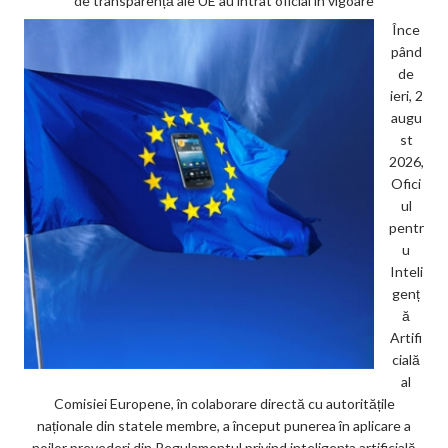
de transparență ale UE au intrat oficial în vigoare
Înce
pând
de
ieri, 2
augu
st
2026,
Ofici
ul
pentr
u
Inteli
genț
ă
Artifi
cială
al
Comisiei Europene, în colaborare directă cu autoritățile
naționale din statele membre, a început punerea în aplicare a
noilor prevederi din Regulamentul privind inteligența artificială