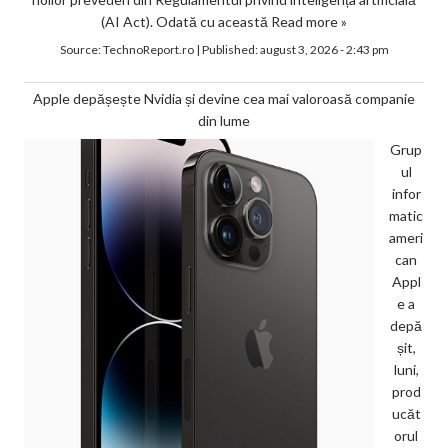
(AI Act). Odată cu această
Read more »
Source:
TechnoReport.ro
|
Published:
august 3, 2026 - 2:43 pm
Apple depășește Nvidia și devine cea mai valoroasă companie
din lume
Grup
ul
infor
matic
ameri
can
Appl
e a
depă
șit,
luni,
prod
ucăt
orul