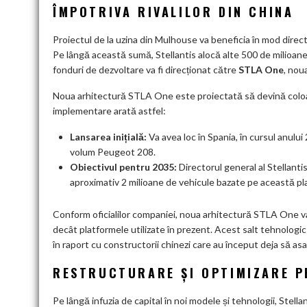
ÎMPOTRIVA RIVALILOR DIN CHINA
Proiectul de la uzina din Mulhouse va beneficia în mod direct
Pe lângă această sumă, Stellantis alocă alte 500 de milioane
fonduri de dezvoltare va fi direcționat către
STLA One
, nou
Noua arhitectură STLA One este proiectată să devină coloan
implementare arată astfel:
Lansarea inițială:
Va avea loc în Spania, în cursul anului
volum Peugeot 208.
Obiectivul pentru 2035:
Directorul general al Stellantis
aproximativ 2 milioane de vehicule bazate pe această pl
Conform oficialilor companiei, noua arhitectură STLA One va
decât platformele utilizate în prezent. Acest salt tehnologic
în raport cu constructorii chinezi care au început deja să as
RESTRUCTURARE ȘI OPTIMIZARE P
Pe lângă infuzia de capital în noi modele și tehnologii, Stellan