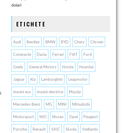
dolari
ETICHETE
Audi
Bentley
BMW
BYD
Chery
Citroen
Compacte
Dacia
Ferrari
FIAT
Ford
Geely
General Motors
Honda
Hyundai
Jaguar
Kia
Lamborghini
Leapmotor
l
masini eco
masini electrice
Mazda
i
Mercedes-Benz
MG
MINI
Mitsubishi
Motorsport
NIO
Nissan
Opel
Peugeot
Porsche
Renault
SAIC
Skoda
Stellantis