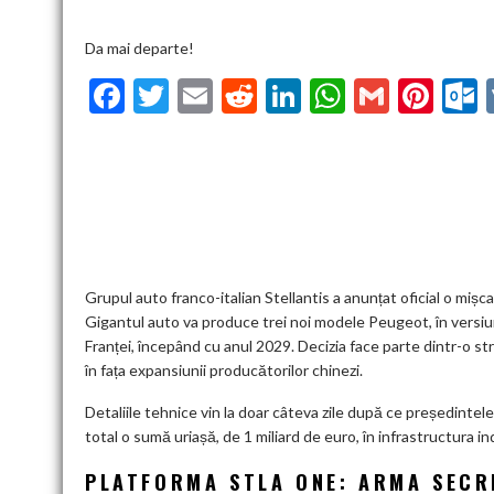
Da mai departe!
F
T
E
R
Li
W
G
Pi
ac
w
m
e
n
h
m
nt
u
e
itt
ai
d
ke
at
ai
er
l
b
er
l
di
dI
s
l
es
o
t
n
A
t
k
o
p
k
p
Grupul auto franco-italian Stellantis a anunțat oficial o mișc
Gigantul auto va produce trei noi modele Peugeot, în versiuni
Franței, începând cu anul 2029. Decizia face parte dintr-o st
în fața expansiunii producătorilor chinezi.
Detaliile tehnice vin la doar câteva zile după ce președintel
total o sumă uriașă, de 1 miliard de euro, în infrastructura in
PLATFORMA STLA ONE: ARMA SECRE