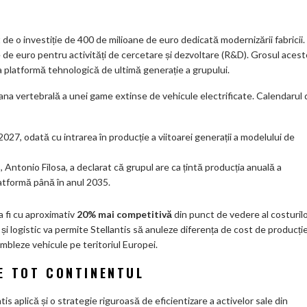
 de o investiție de 400 de milioane de euro dedicată modernizării fabricii.
 de euro pentru activități de cercetare și dezvoltare (R&D). Grosul acest
a platformă tehnologică de ultimă generație a grupului.
a vertebrală a unei game extinse de vehicule electrificate. Calendarul 
 2027, odată cu intrarea în producție a viitoarei generații a modelului de
, Antonio Filosa, a declarat că grupul are ca țintă producția anuală a
atformă până în anul 2035.
 fi cu aproximativ
20% mai competitivă
din punct de vedere al costuril
 și logistic va permite Stellantis să anuleze diferența de cost de producți
ambleze vehicule pe teritoriul Europei.
E TOT CONTINENTUL
tis aplică și o strategie riguroasă de eficientizare a activelor sale din