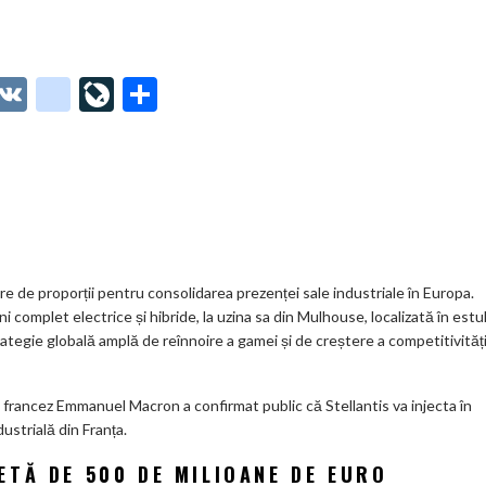
O
V
g
Li
P
t
K
o
ve
ar
o
o
Jo
ta
o
gl
ur
je
.
e_
n
az
co
b
al
ă
m
o
are de proporții pentru consolidarea prezenței sale industriale în Europa.
 complet electrice și hibride, la uzina sa din Mulhouse, localizată în estu
o
rategie globală amplă de reînnoire a gamei și de creștere a competitivități
k
m
e francez Emmanuel Macron a confirmat public că Stellantis va injecta în
dustrială din Franța.
ar
ks
TĂ DE 500 DE MILIOANE DE EURO