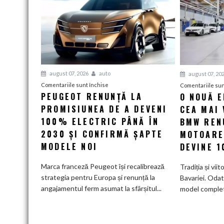
august 07, 2026
auto
august 07, 20
pentru
Comentariile sunt închise
Comentariile sun
PEUGEOT RENUNȚĂ LA
O NOUĂ 
Peugeot
PROMISIUNEA DE A DEVENI
renunță
CEA MAI 
la
100% ELECTRIC PÂNĂ ÎN
BMW RENU
promisiunea
2030 ȘI CONFIRMĂ ȘAPTE
MOTOARE
de
MODELE NOI
DEVINE 
a
deveni
Marca franceză Peugeot își recalibrează
Tradiția și viit
100%
strategia pentru Europa și renunță la
Bavariei. Odat
electric
angajamentul ferm asumat la sfârșitul...
model complet.
până
în
2030