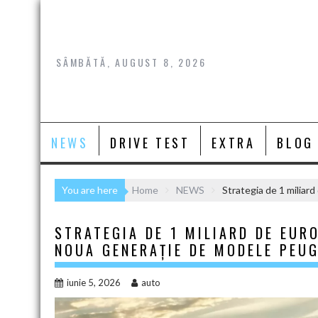
Skip
to
content
SÂMBĂTĂ, AUGUST 8, 2026
NEWS
DRIVE TEST
EXTRA
BLOG
You are here
Home
NEWS
Strategia de 1 miliard
STRATEGIA DE 1 MILIARD DE EURO
NOUA GENERAȚIE DE MODELE PEUG
iunie 5, 2026
auto