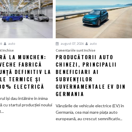
26
auto
august 07, 2026
auto
pentru
pentru
t închise
Comentariile sunt închise
ERĂ LA MUNCHEN:
PRODUCĂTORII AUTO
O
Producătorii
VECHE FABRICĂ
nouă
CHINEZI, PRINCIPALII
auto
eră
chinezi,
NȚĂ DEFINITIV LA
BENEFICIARI AI
la
principalii
LE TERMICE ȘI
SUBVENȚILOR
Munchen:
beneficiari
100% ELECTRICĂ
GUVERNAMENTALE EV DIN
Cea
ai
GERMANIA
mai
subvenților
orul își dau întâlnire în inima
veche
guvernamentale
ă cu startul producției noului
Vânzările de vehicule electrice (EV) în
fabrică
EV
..
Germania, cea mai mare piața auto
BMW
din
europeană, au crescut semnificativ...
renunță
Germania
definitiv