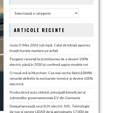
Categorii
ARTICOLE RECENTE
Isuzu D-Max 2026 sub lupă: Calul de bătaie japonez
învață bunele maniere pe asfalt
Peugeot renunță la promisiunea de a deveni 100%
electric până în 2030 și confirmă șapte modele noi
O nouă eră la Munchen: Cea mai veche fabrică BMW
renunță definitiv la motoarele termice și devine 100%
electrică
Producătorii auto chinezi, principalii beneficiari ai
subvenților guvernamentale EV din Germania
Deepal lansează noul SUV electric S05: Tehnologie
de top și senzor LiDAR de la aproximativ 17.000 de