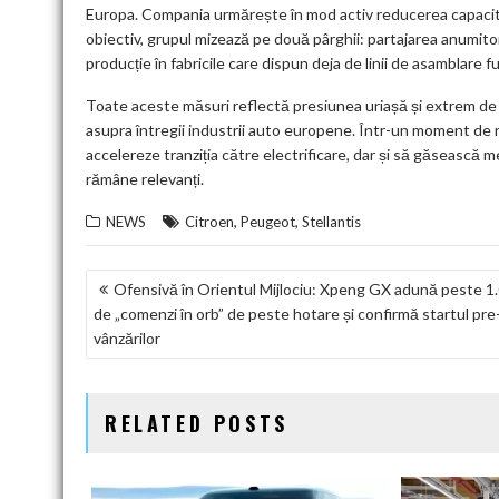
Europa. Compania urmărește în mod activ reducerea capacită
obiectiv, grupul mizează pe două pârghii: partajarea anumitor 
producție în fabricile care dispun deja de linii de asamblare f
Toate aceste măsuri reflectă presiunea uriașă și extrem de 
asupra întregii industrii auto europene. Într-un moment de ră
accelereze tranziția către electrificare, dar și să găsească 
rămâne relevanți.
,
,
NEWS
Citroen
Peugeot
Stellantis
NAVIGARE
Ofensivă în Orientul Mijlociu: Xpeng GX adună peste 1
de „comenzi în orb” de peste hotare și confirmă startul pre
ÎN
vânzărilor
ARTICOLE
RELATED POSTS