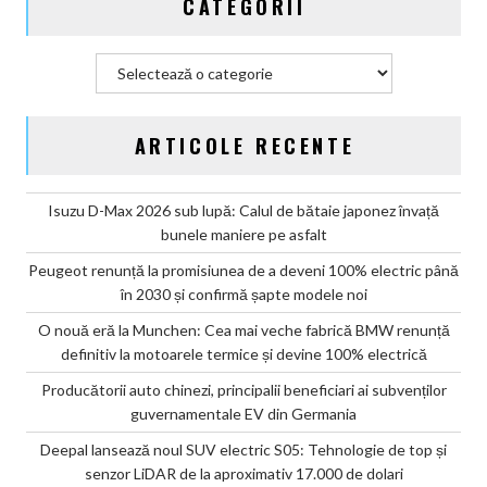
CATEGORII
Categorii
ARTICOLE RECENTE
Isuzu D-Max 2026 sub lupă: Calul de bătaie japonez învață
bunele maniere pe asfalt
Peugeot renunță la promisiunea de a deveni 100% electric până
în 2030 și confirmă șapte modele noi
O nouă eră la Munchen: Cea mai veche fabrică BMW renunță
definitiv la motoarele termice și devine 100% electrică
Producătorii auto chinezi, principalii beneficiari ai subvenților
guvernamentale EV din Germania
Deepal lansează noul SUV electric S05: Tehnologie de top și
senzor LiDAR de la aproximativ 17.000 de dolari