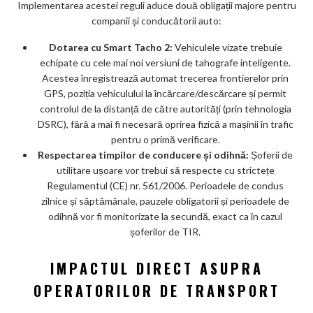
Implementarea acestei reguli aduce două obligații majore pentru
companii și conducătorii auto:
Dotarea cu Smart Tacho 2:
Vehiculele vizate trebuie
echipate cu cele mai noi versiuni de tahografe inteligente.
Acestea înregistrează automat trecerea frontierelor prin
GPS, poziția vehiculului la încărcare/descărcare și permit
controlul de la distanță de către autorități (prin tehnologia
DSRC), fără a mai fi necesară oprirea fizică a mașinii în trafic
pentru o primă verificare.
Respectarea timpilor de conducere și odihnă:
Șoferii de
utilitare ușoare vor trebui să respecte cu strictețe
Regulamentul (CE) nr. 561/2006. Perioadele de condus
zilnice și săptămânale, pauzele obligatorii și perioadele de
odihnă vor fi monitorizate la secundă, exact ca în cazul
șoferilor de TIR.
IMPACTUL DIRECT ASUPRA
OPERATORILOR DE TRANSPORT