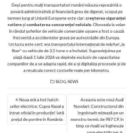
Deși pentru mulți transportatori români măsura reprezintă o
povară administrativă și financiară greu de digerat, scopul pe
termen lung al Uniunii Europene este clar:
creșterea siguranței
rutiere
și
combaterea concurenței neloiale
. Oboseala la volan
în rândul șoferilor de vehicule comerciale ușoare a fost o cauză
frecventă a accidentelor grave pe autostrăzile din Europa.
Un lucru este cert: era transportului internațional de mărfuri „la
liber” cu vehicule de 3,5 tone s-a încheiat. Supraviețuirea pe
piață după 1 iulie 2026 va depinde exclusiv de capacitatea
companiilor de a se adapta rapid, de a-și digitaliza procesele și de
a recalcula corect costurile reale per kilometru.
,
BLOG
NEWS
NAVIGARE
Noua eră a hot hatch-
Aceasta este noul Audi
urilor electrice: Cupra Raval a
Nuvolari: Constructorul din
ÎN
intrat oficial în producție! Iată
Ingolstadt mizează pe un
ARTICOLE
prețul de pornire în România
monstru termic de 987 CP, în
timp ce rivalii se înghesuie
spre electrificare