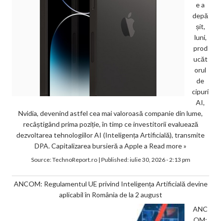
e a
depă
șit,
luni,
prod
ucăt
orul
de
cipuri
AI,
Nvidia, devenind astfel cea mai valoroasă companie din lume,
recâștigând prima poziție, în timp ce investitorii evaluează
dezvoltarea tehnologiilor AI (Inteligența Artificială), transmite
DPA. Capitalizarea bursieră a Apple a
Read more »
Source:
TechnoReport.ro
|
Published:
iulie 30, 2026 - 2:13 pm
ANCOM: Regulamentul UE privind Inteligența Artificială devine
aplicabil în România de la 2 august
ANC
OM: