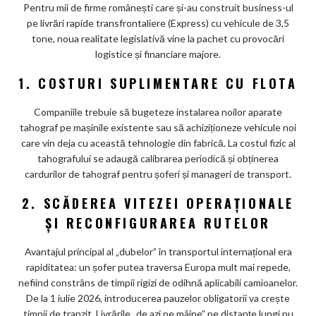
Pentru mii de firme românești care și-au construit business-ul
pe livrări rapide transfrontaliere (Express) cu vehicule de 3,5
tone, noua realitate legislativă vine la pachet cu provocări
logistice și financiare majore.
1. COSTURI SUPLIMENTARE CU FLOTA
Companiile trebuie să bugeteze instalarea noilor aparate
tahograf pe mașinile existente sau să achiziționeze vehicule noi
care vin deja cu această tehnologie din fabrică. La costul fizic al
tahografului se adaugă calibrarea periodică și obținerea
cardurilor de tahograf pentru șoferi și manageri de transport.
2. SCĂDEREA VITEZEI OPERAȚIONALE
ȘI RECONFIGURAREA RUTELOR
Avantajul principal al „dubelor” în transportul internațional era
rapiditatea: un șofer putea traversa Europa mult mai repede,
nefiind constrâns de timpii rigizi de odihnă aplicabili camioanelor.
De la 1 iulie 2026, introducerea pauzelor obligatorii va crește
timpii de tranzit. Livrările „de azi pe mâine” pe distanțe lungi nu