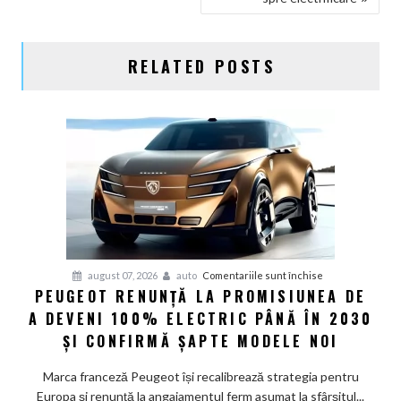
RELATED POSTS
pentru
august 07, 2026
auto
Comentariile sunt închise
PEUGEOT RENUNȚĂ LA PROMISIUNEA DE
Peugeot
A DEVENI 100% ELECTRIC PÂNĂ ÎN 2030
renunță
la
ȘI CONFIRMĂ ȘAPTE MODELE NOI
promisiunea
de
Marca franceză Peugeot își recalibrează strategia pentru
a
Europa și renunță la angajamentul ferm asumat la sfârșitul...