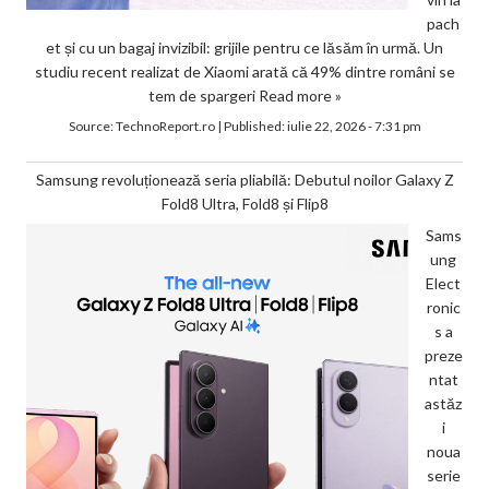
pach
et și cu un bagaj invizibil: grijile pentru ce lăsăm în urmă. Un
studiu recent realizat de Xiaomi arată că 49% dintre români se
tem de spargeri
Read more »
Source:
TechnoReport.ro
|
Published:
iulie 22, 2026 - 7:31 pm
Samsung revoluționează seria pliabilă: Debutul noilor Galaxy Z
Fold8 Ultra, Fold8 și Flip8
Sams
ung
Elect
ronic
s a
preze
ntat
astăz
i
noua
serie