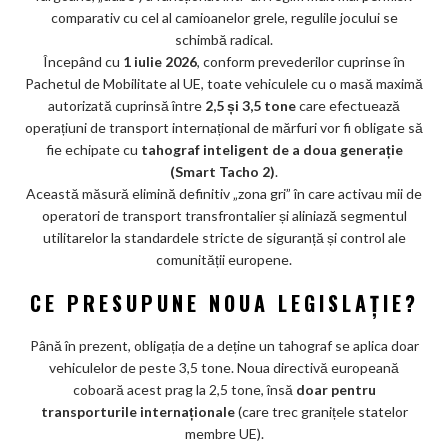
k
comparativ cu cel al camioanelor grele, regulile jocului se
m
schimbă radical.
ar
Începând cu
1 iulie 2026
, conform prevederilor cuprinse în
Pachetul de Mobilitate al UE, toate vehiculele cu o masă maximă
ks
autorizată cuprinsă între
2,5 și 3,5 tone
care efectuează
operațiuni de transport internațional de mărfuri vor fi obligate să
fie echipate cu
tahograf inteligent de a doua generație
(Smart Tacho 2)
.
Această măsură elimină definitiv „zona gri” în care activau mii de
operatori de transport transfrontalier și aliniază segmentul
utilitarelor la standardele stricte de siguranță și control ale
comunității europene.
CE PRESUPUNE NOUA LEGISLAȚIE?
Până în prezent, obligația de a deține un tahograf se aplica doar
vehiculelor de peste 3,5 tone. Noua directivă europeană
coboară acest prag la 2,5 tone, însă
doar pentru
transporturile internaționale
(care trec granițele statelor
membre UE).