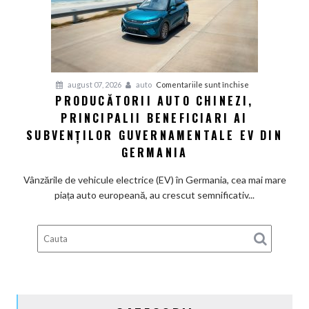
definitiv
la
motoarele
termice
și
pentru
august 07, 2026
auto
Comentariile sunt închise
devine
PRODUCĂTORII AUTO CHINEZI,
Producătorii
100%
PRINCIPALII BENEFICIARI AI
auto
electrică
chinezi,
SUBVENȚILOR GUVERNAMENTALE EV DIN
principalii
GERMANIA
beneficiari
ai
Vânzările de vehicule electrice (EV) în Germania, cea mai mare
subvenților
piața auto europeană, au crescut semnificativ...
guvernamentale
EV
din
Germania