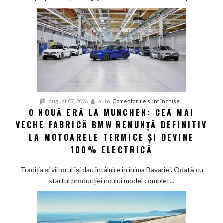
deveni
100%
electric
până
în
2030
și
confirmă
șapte
pentru
august 07, 2026
auto
Comentariile sunt închise
modele
O NOUĂ ERĂ LA MUNCHEN: CEA MAI
O
noi
VECHE FABRICĂ BMW RENUNȚĂ DEFINITIV
nouă
eră
LA MOTOARELE TERMICE ȘI DEVINE
la
100% ELECTRICĂ
Munchen:
Cea
Tradiția și viitorul își dau întâlnire în inima Bavariei. Odată cu
mai
startul producției noului model complet...
veche
fabrică
BMW
renunță