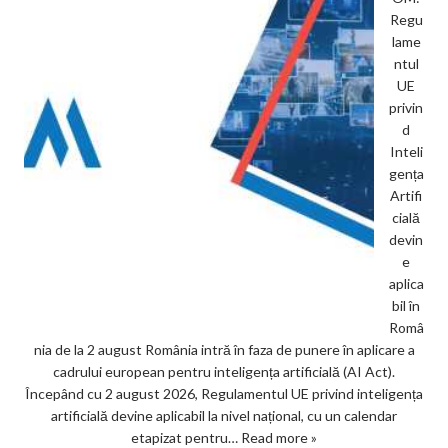
Regu
lame
ntul
UE
privin
d
Inteli
gența
Artifi
cială
devin
e
aplica
bil în
Româ
nia de la 2 august România intră în faza de punere în aplicare a
cadrului european pentru inteligența artificială (AI Act).
Începând cu 2 august 2026, Regulamentul UE privind inteligența
artificială devine aplicabil la nivel național, cu un calendar
etapizat pentru…
Read more »