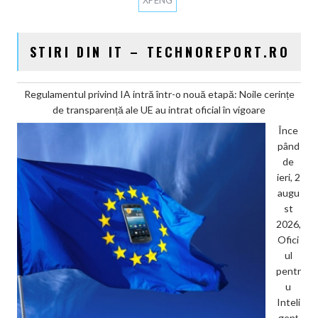
XPENG
STIRI DIN IT – TECHNOREPORT.RO
Regulamentul privind IA intră într-o nouă etapă: Noile cerințe
de transparență ale UE au intrat oficial în vigoare
Înce
pând
de
ieri, 2
augu
st
2026,
Ofici
ul
pentr
u
Inteli
genț