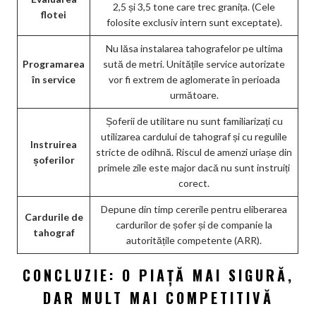
2,5 și 3,5 tone care trec granița. (Cele
flotei
folosite exclusiv intern sunt exceptate).
Nu lăsa instalarea tahografelor pe ultima
Programarea
sută de metri. Unitățile service autorizate
în service
vor fi extrem de aglomerate în perioada
următoare.
Șoferii de utilitare nu sunt familiarizați cu
utilizarea cardului de tahograf și cu regulile
Instruirea
stricte de odihnă. Riscul de amenzi uriașe din
șoferilor
primele zile este major dacă nu sunt instruiți
corect.
Depune din timp cererile pentru eliberarea
Cardurile de
cardurilor de șofer și de companie la
tahograf
autoritățile competente (ARR).
CONCLUZIE: O PIAȚĂ MAI SIGURĂ,
DAR MULT MAI COMPETITIVĂ