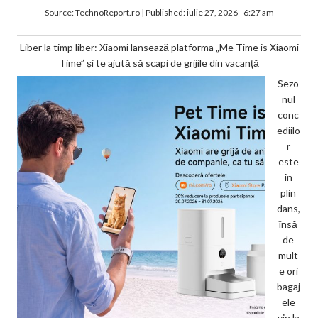
Source:
TechnoReport.ro
|
Published:
iulie 27, 2026 - 6:27 am
Liber la timp liber: Xiaomi lansează platforma „Me Time is Xiaomi
Time” și te ajută să scapi de grijile din vacanță
Sezo
nul
conc
ediilo
r
este
în
plin
dans,
însă
de
mult
e ori
bagaj
ele
vin la