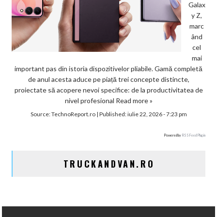
Galax
y Z,
marc
ând
cel
mai
important pas din istoria dispozitivelor pliabile. Gamă completă
de anul acesta aduce pe piață trei concepte distincte,
proiectate să acopere nevoi specifice: de la productivitatea de
nivel profesional
Read more »
Source:
TechnoReport.ro
|
Published:
iulie 22, 2026 - 7:23 pm
Powered by
RSS Feed Plugin
TRUCKANDVAN.RO