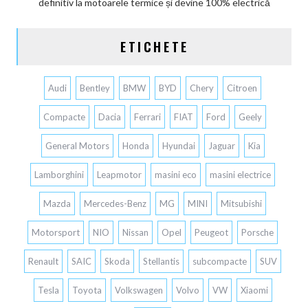
definitiv la motoarele termice și devine 100% electrică
ETICHETE
Audi
Bentley
BMW
BYD
Chery
Citroen
Compacte
Dacia
Ferrari
FIAT
Ford
Geely
General Motors
Honda
Hyundai
Jaguar
Kia
Lamborghini
Leapmotor
masini eco
masini electrice
Mazda
Mercedes-Benz
MG
MINI
Mitsubishi
Motorsport
NIO
Nissan
Opel
Peugeot
Porsche
Renault
SAIC
Skoda
Stellantis
subcompacte
SUV
Tesla
Toyota
Volkswagen
Volvo
VW
Xiaomi