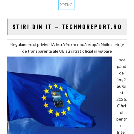
XPENG
STIRI DIN IT – TECHNOREPORT.RO
Regulamentul privind IA intră într-o nouă etapă: Noile cerințe
de transparență ale UE au intrat oficial în vigoare
Înce
pând
de
ieri, 2
augu
st
2026,
Ofici
ul
pentr
u
Inteli