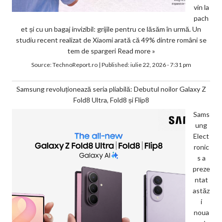
vin la
pach
et și cu un bagaj invizibil: grijile pentru ce lăsăm în urmă. Un
studiu recent realizat de Xiaomi arată că 49% dintre români se
tem de spargeri
Read more »
Source:
TechnoReport.ro
|
Published:
iulie 22, 2026 - 7:31 pm
Samsung revoluționează seria pliabilă: Debutul noilor Galaxy Z
Fold8 Ultra, Fold8 și Flip8
Sams
ung
Elect
ronic
s a
preze
ntat
astăz
i
noua