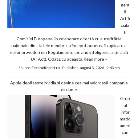
genț
ă
Artifi
cială
al
Comisiei Europene, în colaborare directă cu autoritățile
naționale din statele membre, a început punerea în aplicare a
noilor prevederi din Regulamentul privind inteligența artificială
(AI Act). Odată cu această
Read more »
Source:
TechnoReport.ro
|
Published:
august 3, 2026 - 2:43 pm
Apple depășește Nvidia și devine cea mai valoroasă companie
din lume
Grup
ul
infor
matic
ameri
can