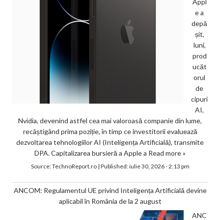
Appl
e a
depă
șit,
luni,
prod
ucăt
orul
de
cipuri
AI,
Nvidia, devenind astfel cea mai valoroasă companie din lume,
recâștigând prima poziție, în timp ce investitorii evaluează
dezvoltarea tehnologiilor AI (Inteligența Artificială), transmite
DPA. Capitalizarea bursieră a Apple a
Read more »
Source:
TechnoReport.ro
|
Published:
iulie 30, 2026 - 2:13 pm
ANCOM: Regulamentul UE privind Inteligența Artificială devine
aplicabil în România de la 2 august
ANC