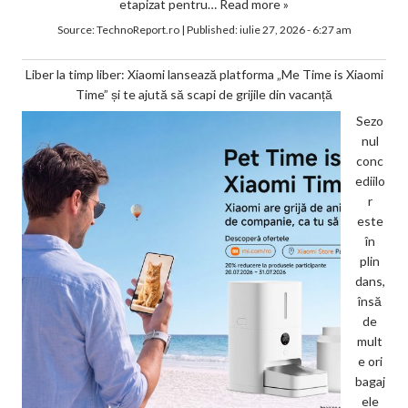
etapizat pentru…
Read more »
Source:
TechnoReport.ro
|
Published:
iulie 27, 2026 - 6:27 am
Liber la timp liber: Xiaomi lansează platforma „Me Time is Xiaomi
Time” și te ajută să scapi de grijile din vacanță
Sezo
nul
conc
ediilo
r
este
în
plin
dans,
însă
de
mult
e ori
bagaj
ele