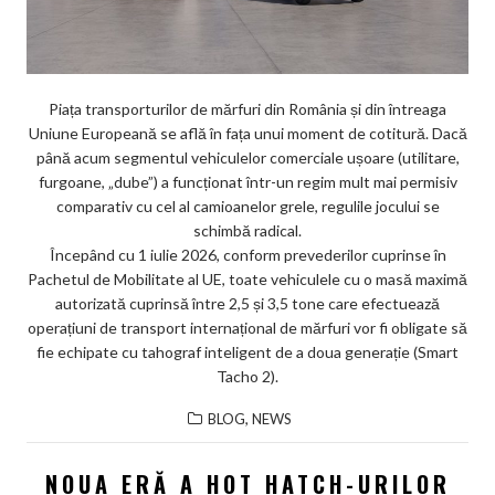
Piața transporturilor de mărfuri din România și din întreaga
Uniune Europeană se află în fața unui moment de cotitură. Dacă
până acum segmentul vehiculelor comerciale ușoare (utilitare,
furgoane, „dube”) a funcționat într-un regim mult mai permisiv
comparativ cu cel al camioanelor grele, regulile jocului se
schimbă radical.
Începând cu 1 iulie 2026, conform prevederilor cuprinse în
Pachetul de Mobilitate al UE, toate vehiculele cu o masă maximă
autorizată cuprinsă între 2,5 și 3,5 tone care efectuează
operațiuni de transport internațional de mărfuri vor fi obligate să
fie echipate cu tahograf inteligent de a doua generație (Smart
Tacho 2).
,
BLOG
NEWS
NOUA ERĂ A HOT HATCH-URILOR