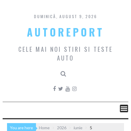
Skip
to
content
DUMINICĂ, AUGUST 9, 2026
AUTOREPORT
CELE MAI NOI STIRI SI TESTE
AUTO
You are here
Home
2026
iunie
5