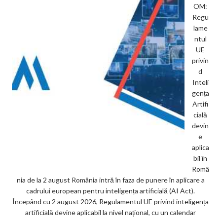
OM:
Regu
lame
ntul
UE
privin
d
Inteli
gența
Artifi
cială
devin
e
aplica
bil în
Româ
nia de la 2 august România intră în faza de punere în aplicare a
cadrului european pentru inteligența artificială (AI Act).
Începând cu 2 august 2026, Regulamentul UE privind inteligența
artificială devine aplicabil la nivel național, cu un calendar