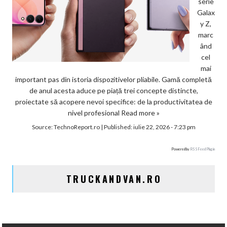
serie
Galax
y Z,
marc
ând
cel
mai
important pas din istoria dispozitivelor pliabile. Gamă completă
de anul acesta aduce pe piață trei concepte distincte,
proiectate să acopere nevoi specifice: de la productivitatea de
nivel profesional
Read more »
Source:
TechnoReport.ro
|
Published:
iulie 22, 2026 - 7:23 pm
Powered by
RSS Feed Plugin
TRUCKANDVAN.RO