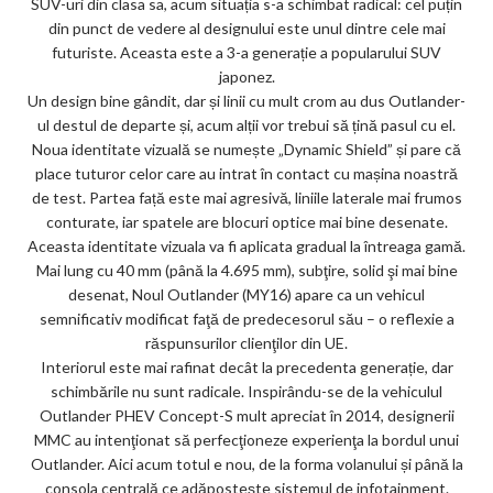
SUV-uri din clasa sa, acum situația s-a schimbat radical: cel puțin
ks
din punct de vedere al designului este unul dintre cele mai
futuriste. Aceasta este a 3-a generație a popularului SUV
japonez.
Un design bine gândit, dar și linii cu mult crom au dus Outlander-
ul destul de departe și, acum alții vor trebui să țină pasul cu el.
Noua identitate vizuală se numește „Dynamic Shield” și pare că
place tuturor celor care au intrat în contact cu mașina noastră
de test. Partea față este mai agresivă, liniile laterale mai frumos
conturate, iar spatele are blocuri optice mai bine desenate.
Aceasta identitate vizuala va fi aplicata gradual la întreaga gamă.
Mai lung cu 40 mm (până la 4.695 mm), subţire, solid şi mai bine
desenat, Noul Outlander (MY16) apare ca un vehicul
semnificativ modificat faţă de predecesorul său – o reflexie a
răspunsurilor clienţilor din UE.
Interiorul este mai rafinat decât la precedenta generație, dar
schimbările nu sunt radicale. Inspirându-se de la vehiculul
Outlander PHEV Concept-S mult apreciat în 2014, designerii
MMC au intenţionat să perfecţioneze experienţa la bordul unui
Outlander. Aici acum totul e nou, de la forma volanului și până la
consola centrală ce adăpostește sistemul de infotainment.