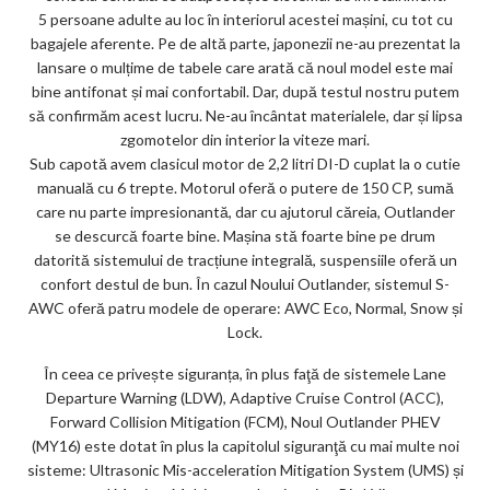
5 persoane adulte au loc în interiorul acestei mașini, cu tot cu
bagajele aferente. Pe de altă parte, japonezii ne-au prezentat la
lansare o mulțime de tabele care arată că noul model este mai
bine antifonat și mai confortabil. Dar, după testul nostru putem
să confirmăm acest lucru. Ne-au încântat materialele, dar și lipsa
zgomotelor din interior la viteze mari.
Sub capotă avem clasicul motor de 2,2 litri DI-D cuplat la o cutie
manuală cu 6 trepte. Motorul oferă o putere de 150 CP, sumă
care nu parte impresionantă, dar cu ajutorul căreia, Outlander
se descurcă foarte bine. Mașina stă foarte bine pe drum
datorită sistemului de tracțiune integrală, suspensiile oferă un
confort destul de bun. În cazul Noului Outlander, sistemul S-
AWC oferă patru modele de operare: AWC Eco, Normal, Snow și
Lock.
În ceea ce privește siguranța, în plus faţă de sistemele Lane
Departure Warning (LDW), Adaptive Cruise Control (ACC),
Forward Collision Mitigation (FCM), Noul Outlander PHEV
(MY16) este dotat în plus la capitolul siguranţă cu mai multe noi
sisteme: Ultrasonic Mis-acceleration Mitigation System (UMS) și