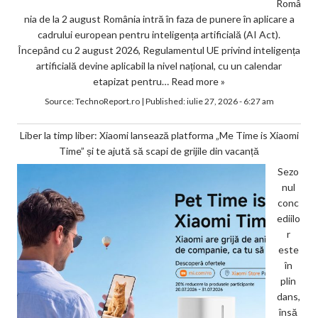
Româ
nia de la 2 august România intră în faza de punere în aplicare a
cadrului european pentru inteligența artificială (AI Act).
Începând cu 2 august 2026, Regulamentul UE privind inteligența
artificială devine aplicabil la nivel național, cu un calendar
etapizat pentru…
Read more »
Source:
TechnoReport.ro
|
Published:
iulie 27, 2026 - 6:27 am
Liber la timp liber: Xiaomi lansează platforma „Me Time is Xiaomi
Time” și te ajută să scapi de grijile din vacanță
Sezo
nul
conc
ediilo
r
este
în
plin
dans,
însă