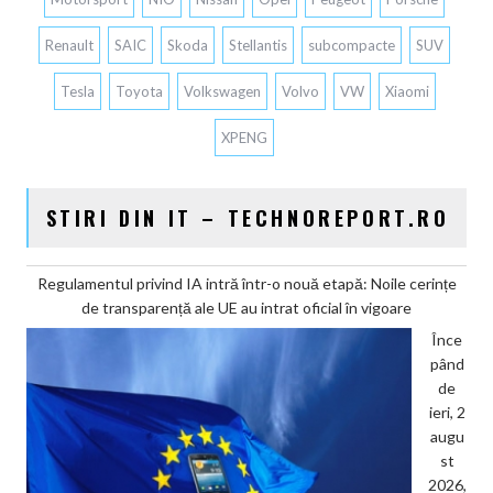
Renault
SAIC
Skoda
Stellantis
subcompacte
SUV
Tesla
Toyota
Volkswagen
Volvo
VW
Xiaomi
XPENG
STIRI DIN IT – TECHNOREPORT.RO
Regulamentul privind IA intră într-o nouă etapă: Noile cerințe
de transparență ale UE au intrat oficial în vigoare
Înce
pând
de
ieri, 2
augu
st
2026,