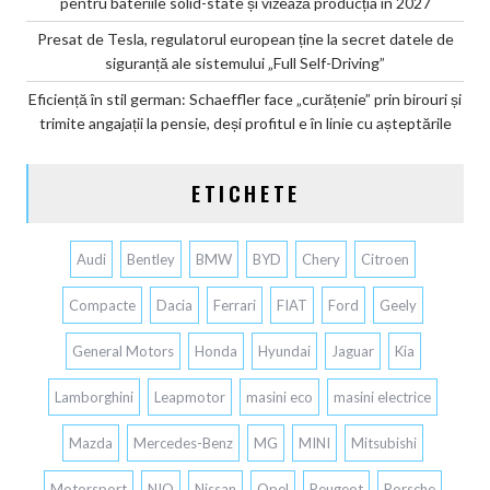
pentru bateriile solid-state și vizează producția în 2027
Presat de Tesla, regulatorul european ține la secret datele de
siguranță ale sistemului „Full Self-Driving”
Eficiență în stil german: Schaeffler face „curățenie” prin birouri și
trimite angajații la pensie, deși profitul e în linie cu așteptările
ETICHETE
Audi
Bentley
BMW
BYD
Chery
Citroen
Compacte
Dacia
Ferrari
FIAT
Ford
Geely
General Motors
Honda
Hyundai
Jaguar
Kia
Lamborghini
Leapmotor
masini eco
masini electrice
Mazda
Mercedes-Benz
MG
MINI
Mitsubishi
Motorsport
NIO
Nissan
Opel
Peugeot
Porsche