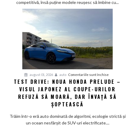
competitivă, însă puține modele reușesc să îmbine cu...
Calul
de
bătaie
gata
de
aventură
pentru
august 01, 2026
auto
Comentariile sunt închise
TEST DRIVE: NOUA HONDA PRELUDE –
Test
VISUL JAPONEZ AL COUPE-URILOR
Drive:
Noua
REFUZĂ SĂ MOARĂ, DAR ÎNVAȚĂ SĂ
Honda
ȘOPTEASCĂ
Prelude
–
Trăim într-o eră auto dominată de algoritmi, ecologie strictă și
Visul
un ocean nesfârșit de SUV-uri electrificate....
japonez
al