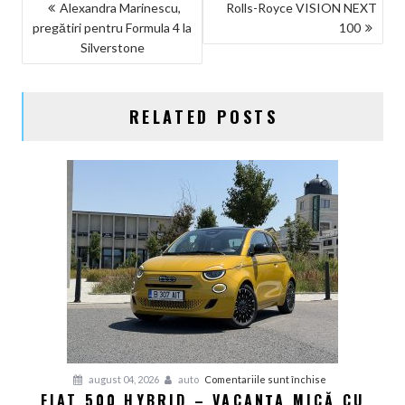
NAVIGARE
Alexandra Marinescu,
Rolls-Royce VISION NEXT
pregătiri pentru Formula 4 la
100
ÎN
Silverstone
ARTICOLE
RELATED POSTS
pentru
august 04, 2026
auto
Comentariile sunt închise
FIAT 500 HYBRID – VACANȚA MICĂ CU
Fiat