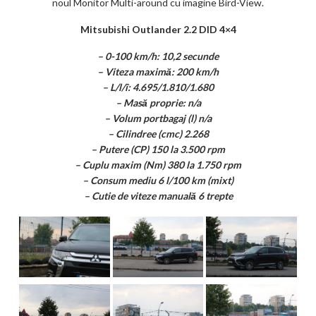
noul Monitor Multi-around cu imagine Bird-View.
Mitsubishi Outlander 2.2 DID 4×4
– 0-100 km/h: 10,2 secunde
– Viteza maximă: 200 km/h
– L/l/î: 4.695/1.810/1.680
– Masă proprie: n/a
– Volum portbagaj (l) n/a
– Cilindree (cmc) 2.268
– Putere (CP) 150 la 3.500 rpm
– Cuplu maxim (Nm) 380 la 1.750 rpm
– Consum mediu 6 l/100 km (mixt)
– Cutie de viteze manuală 6 trepte