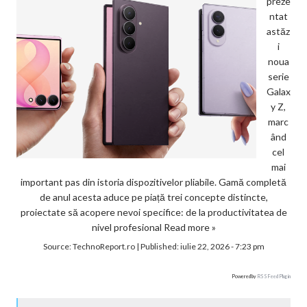
preze
ntat
astăz
i
noua
serie
Galax
y Z,
marc
ând
cel
mai
important pas din istoria dispozitivelor pliabile. Gamă completă
de anul acesta aduce pe piață trei concepte distincte,
proiectate să acopere nevoi specifice: de la productivitatea de
nivel profesional
Read more »
Source:
TechnoReport.ro
|
Published:
iulie 22, 2026 - 7:23 pm
Powered by
RSS Feed Plugin