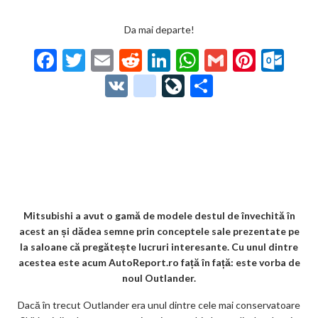
Da mai departe!
F
T
E
R
Li
W
G
Pi
O
ac
w
m
e
n
h
m
nt
ut
V
g
Li
P
e
itt
ai
d
ke
at
ai
er
lo
K
o
ve
ar
b
er
l
di
dI
s
l
es
o
o
Jo
ta
o
t
n
A
t
k.
gl
ur
je
o
p
co
e_
n
az
k
p
m
b
al
ă
o
Mitsubishi a avut o gamă de modele destul de învechită în
acest an și dădea semne prin conceptele sale prezentate pe
o
la saloane că pregătește lucruri interesante. Cu unul dintre
k
acestea este acum AutoReport.ro față în față: este vorba de
noul Outlander.
m
Dacă în trecut Outlander era unul dintre cele mai conservatoare
ar