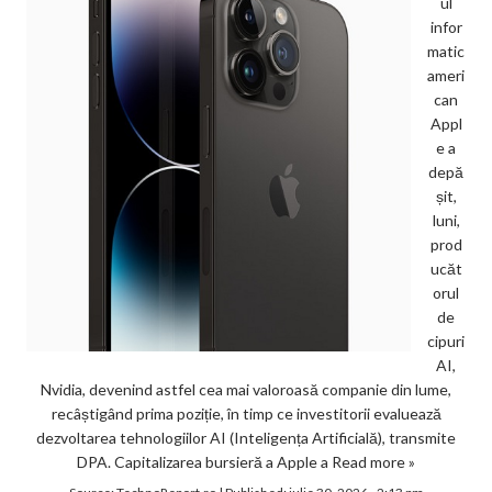
ul
infor
matic
ameri
can
Appl
e a
depă
șit,
luni,
prod
ucăt
orul
de
cipuri
AI,
Nvidia, devenind astfel cea mai valoroasă companie din lume,
recâștigând prima poziție, în timp ce investitorii evaluează
dezvoltarea tehnologiilor AI (Inteligența Artificială), transmite
DPA. Capitalizarea bursieră a Apple a
Read more »