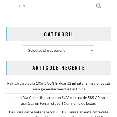
coupe-
urilor
refuză
să
moară,
CATEGORII
dar
învață
să
Categorii
șoptească
ARTICOLE RECENTE
Reîncărcare de la 10% la 80% în doar 12 minute: Smart lansează
noua generație Smart #1 în China
Luxeed RX: Chinezii au creat un SUV electric de 585 CP care
arată ca un Ferrari și poartă un nume de Lexus
Pas uriaș către bateria viitorului: BYD înregistrează 6 brevete