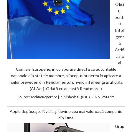
Ofici
ul
pentr
u
Inteli
genț
ă
Artifi
cială
al
Comisiei Europene, în colaborare directă cu autoritățile
naționale din statele membre, a început punerea în aplicare a
noilor prevederi din Regulamentul privind inteligența artificială
(AI Act). Odată cu această
Read more »
Source:
TechnoReport.ro
|
Published:
august 3, 2026 - 2:43 pm
Apple depășește Nvidia și devine cea mai valoroasă companie
din lume
Grup