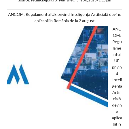
Source:
TechnoReport.ro
|
Published:
iulie 30, 2026 - 2:13 pm
ANCOM: Regulamentul UE privind Inteligența Artificială devine
aplicabil în România de la 2 august
ANC
OM:
Regu
lame
ntul
UE
privin
d
Inteli
gența
Artifi
cială
devin
e
aplica
bil în