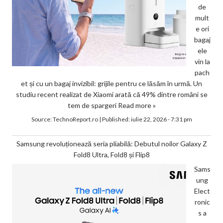
de
mult
e ori
bagaj
ele
vin la
pach
et și cu un bagaj invizibil: grijile pentru ce lăsăm în urmă. Un
studiu recent realizat de Xiaomi arată că 49% dintre români se
tem de spargeri
Read more »
Source:
TechnoReport.ro
|
Published:
iulie 22, 2026 - 7:31 pm
Samsung revoluționează seria pliabilă: Debutul noilor Galaxy Z
Fold8 Ultra, Fold8 și Flip8
Sams
ung
Elect
ronic
s a