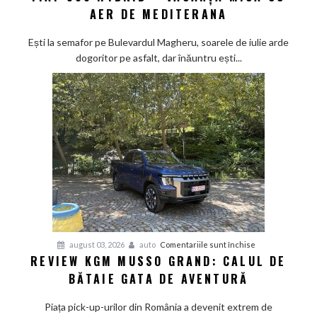
AER DE MEDITERANA
500
Hybrid
Ești la semafor pe Bulevardul Magheru, soarele de iulie arde
–
dogoritor pe asfalt, dar înăuntru ești...
vacanța
mică
cu
aer
de
Mediterana
pentru
august 03, 2026
auto
Comentariile sunt închise
REVIEW KGM MUSSO GRAND: CALUL DE
Review
BĂTAIE GATA DE AVENTURĂ
KGM
Musso
Piața pick-up-urilor din România a devenit extrem de
Grand: