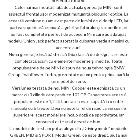
ks
preferata tuturor.
Cele mai mari noutăți față de actuala generație MINI sunt
aspectul frontal ușor modernizat mulțumită blocurilor optice. La
această versiune nu am avut parte de lumini de zi de tip LED, iar
partea superioară cromată a grilei radiatorului și stopurile mari
au fost completate perfect de accesorii Mini care au adăugat
modelul Union Jack perfect asortat la culoarea verde a mașinii cu
accente aurii.
Noua generaţie însă păstrează linia clasică de design, care este
completată acum cu elemente moderne și inedite. Toate
propulsoarele de pe MINI dispun de noua tehnologie BMW
Group TwinPower Turbo, prezentate acum pentru prima oară la
un model de serie.
Versiunea testată de noi, MINI Cooper este echipată cu un
motor cu 3 cilindri care produce 102 CP. Capacitatea acestui
propulsor este de 1,2 litri, unitatea este cuplată la o cutie
manuală cu 6 trepte. Deși nu este la fel de rapid ca versiunile
superioare, acest model are încă o doză de sportivitate, iar
consumul este unul destul de bun.
La modelul de test am putut alege din „Driving mode“ modurile
GREEN, MID și SPORT. Modul Green, ce este drept, ajută mai