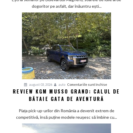
dogoritor pe asfalt, dar înăuntru ești...
vacanța
mică
cu
aer
de
Mediterana
pentru
august 03, 2026
auto
Comentariile sunt închise
REVIEW KGM MUSSO GRAND: CALUL DE
Review
BĂTAIE GATA DE AVENTURĂ
KGM
Musso
Piața pick-up-urilor din România a devenit extrem de
Grand:
competitivă, însă puține modele reușesc să îmbine cu...
Calul
de
bătaie