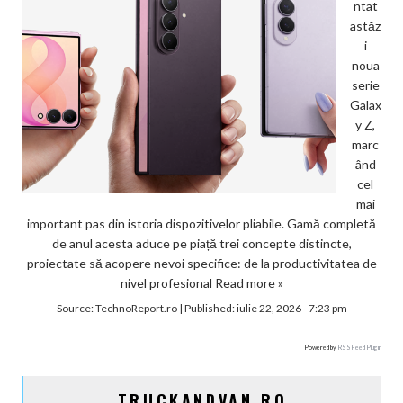
ntat
astăz
i
noua
serie
Galax
y Z,
marc
ând
cel
mai
important pas din istoria dispozitivelor pliabile. Gamă completă
de anul acesta aduce pe piață trei concepte distincte,
proiectate să acopere nevoi specifice: de la productivitatea de
nivel profesional
Read more »
Source:
TechnoReport.ro
|
Published:
iulie 22, 2026 - 7:23 pm
Powered by
RSS Feed Plugin
TRUCKANDVAN.RO