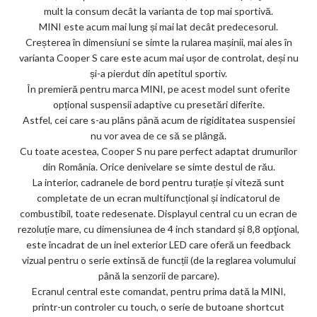
mult la consum decât la varianta de top mai sportivă.
MINI este acum mai lung și mai lat decât predecesorul.
Creșterea în dimensiuni se simte la rularea mașinii, mai ales în
varianta Cooper S care este acum mai ușor de controlat, deși nu
și-a pierdut din apetitul sportiv.
În premieră pentru marca MINI, pe acest model sunt oferite
opțional suspensii adaptive cu presetări diferite.
Astfel, cei care s-au plâns până acum de rigiditatea suspensiei
nu vor avea de ce să se plângă.
Cu toate acestea, Cooper S nu pare perfect adaptat drumurilor
din România. Orice denivelare se simte destul de rău.
La interior, cadranele de bord pentru turație și viteză sunt
completate de un ecran multifuncțional și indicatorul de
combustibil, toate redesenate. Displayul central cu un ecran de
rezoluție mare, cu dimensiunea de 4 inch standard și 8,8 opţional,
este încadrat de un inel exterior LED care oferă un feedback
vizual pentru o serie extinsă de funcții (de la reglarea volumului
până la senzorii de parcare).
Ecranul central este comandat, pentru prima dată la MINI,
printr-un controler cu touch, o serie de butoane shortcut