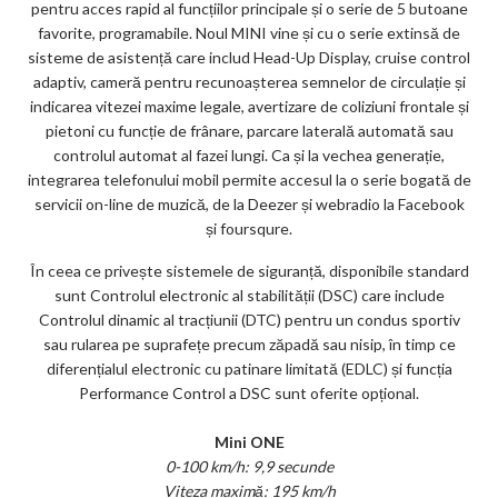
pentru acces rapid al funcțiilor principale și o serie de 5 butoane
favorite, programabile. Noul MINI vine și cu o serie extinsă de
sisteme de asistență care includ Head-Up Display, cruise control
adaptiv, cameră pentru recunoașterea semnelor de circulație și
indicarea vitezei maxime legale, avertizare de coliziuni frontale și
pietoni cu funcție de frânare, parcare laterală automată sau
controlul automat al fazei lungi. Ca și la vechea generație,
integrarea telefonului mobil permite accesul la o serie bogată de
servicii on-line de muzică, de la Deezer și webradio la Facebook
și foursqure.
În ceea ce privește sistemele de siguranță, disponibile standard
sunt Controlul electronic al stabilității (DSC) care include
Controlul dinamic al tracțiunii (DTC) pentru un condus sportiv
sau rularea pe suprafețe precum zăpadă sau nisip, în timp ce
diferențialul electronic cu patinare limitată (EDLC) și funcția
Performance Control a DSC sunt oferite opțional.
Mini ONE
0-100 km/h: 9,9 secunde
Viteza maximă: 195 km/h