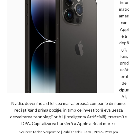
infor
matic
ameri
can
Appl
e a
depă
șit,
luni,
prod
ucăt
orul
de
cipuri
AI,
Nvidia, devenind astfel cea mai valoroasă companie din lume,
recâștigând prima poziție, în timp ce investitorii evaluează
dezvoltarea tehnologiilor AI (Inteligența Artificială), transmite
DPA. Capitalizarea bursieră a Apple a
Read more »
Source:
TechnoReport.ro
|
Published:
iulie 30, 2026 - 2:13 pm