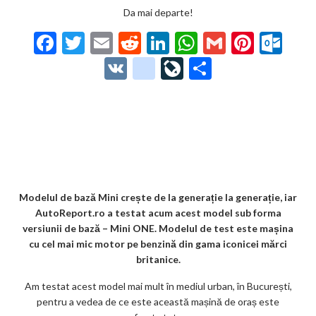
Da mai departe!
F
T
E
R
Li
W
G
Pi
O
ac
w
m
e
n
h
m
nt
ut
V
g
Li
P
e
itt
ai
d
ke
at
ai
er
lo
K
o
ve
ar
b
er
l
di
dI
s
l
es
o
o
Jo
ta
o
t
n
A
t
k.
gl
ur
je
o
p
co
e_
n
az
k
p
m
b
al
ă
o
Modelul de bază Mini crește de la generație la generație, iar
AutoReport.ro a testat acum acest model sub forma
o
versiunii de bază – Mini ONE. Modelul de test este mașina
k
cu cel mai mic motor pe benzină din gama iconicei mărci
britanice.
m
Am testat acest model mai mult în mediul urban, în București,
ar
pentru a vedea de ce este această mașină de oraș este