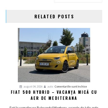
ARTICOLE
RELATED POSTS
pentru
august 04, 2026
auto
Comentariile sunt închise
FIAT 500 HYBRID – VACANȚA MICĂ CU
Fiat
AER DE MEDITERANA
500
Hybrid
Ești la semafor pe Bulevardul Magheru, soarele de iulie arde
–