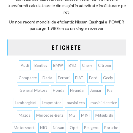
transformă calculatoarele din mașini în adevărate încălzitoare pe
roți
Un nou record mondial de eficiență: Nissan Qashqai e-POWER
parcurge 1.980 km cu un singur rezervor
ETICHETE
Audi
Bentley
BMW
BYD
Chery
Citroen
Compacte
Dacia
Ferrari
FIAT
Ford
Geely
General Motors
Honda
Hyundai
Jaguar
Kia
Lamborghini
Leapmotor
masini eco
masini electrice
Mazda
Mercedes-Benz
MG
MINI
Mitsubishi
Motorsport
NIO
Nissan
Opel
Peugeot
Porsche