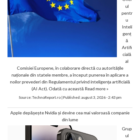
ul
pentr
u
Inteli
genț
ă
Artifi
cială
al
Comisiei Europene, în colaborare directă cu autoritățile
naționale din statele membre, a început punerea în aplicare a
noilor prevederi din Regulamentul privind inteligența artificială
(AI Act). Odată cu această
Read more »
Source:
TechnoReport.ro
|
Published:
august 3, 2026 - 2:43 pm
Apple depășește Nvidia și devine cea mai valoroasă companie
din lume
Grup
ul