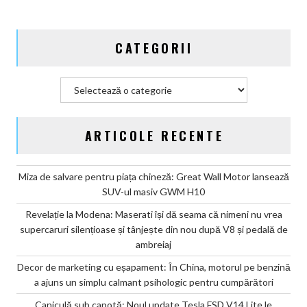
refuză
să
moară,
CATEGORII
dar
învață
să
Categorii
șoptească
ARTICOLE RECENTE
Miza de salvare pentru piața chineză: Great Wall Motor lansează
SUV-ul masiv GWM H10
Revelație la Modena: Maserati își dă seama că nimeni nu vrea
supercaruri silențioase și tânjește din nou după V8 și pedală de
ambreiaj
Decor de marketing cu eșapament: În China, motorul pe benzină
a ajuns un simplu calmant psihologic pentru cumpărători
Caniculă sub capotă: Noul update Tesla FSD V14 Lite le