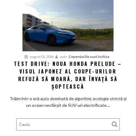
gata
de
aventură
pentru
august 01, 2026
auto
Comentariile sunt închise
TEST DRIVE: NOUA HONDA PRELUDE –
Test
VISUL JAPONEZ AL COUPE-URILOR
Drive:
Noua
REFUZĂ SĂ MOARĂ, DAR ÎNVAȚĂ SĂ
Honda
ȘOPTEASCĂ
Prelude
–
Trăim într-o eră auto dominată de algoritmi, ecologie strictă și
Visul
un ocean nesfârșit de SUV-uri electrificate....
japonez
al
coupe-
urilor