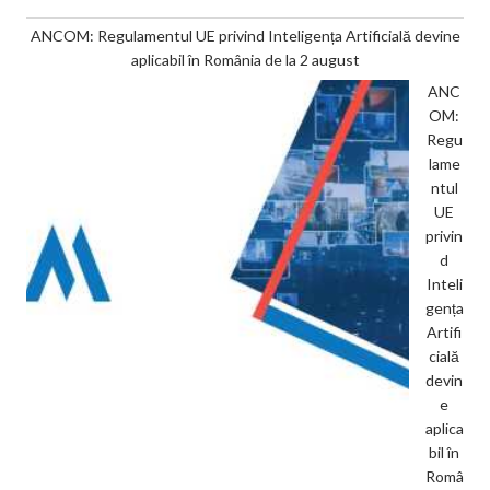
ANCOM: Regulamentul UE privind Inteligența Artificială devine
aplicabil în România de la 2 august
ANC
OM:
Regu
lame
ntul
UE
privin
d
Inteli
gența
Artifi
cială
devin
e
aplica
bil în
Româ