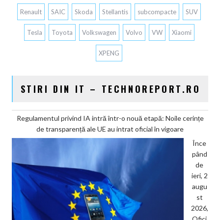
Renault
SAIC
Skoda
Stellantis
subcompacte
SUV
Tesla
Toyota
Volkswagen
Volvo
VW
Xiaomi
XPENG
STIRI DIN IT – TECHNOREPORT.RO
Regulamentul privind IA intră într-o nouă etapă: Noile cerințe
de transparență ale UE au intrat oficial în vigoare
Înce
pând
de
ieri, 2
augu
st
2026,
Ofici