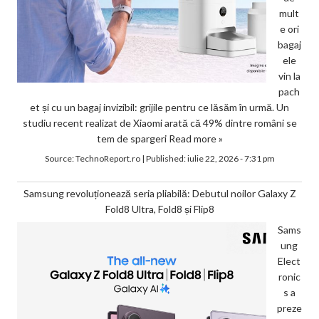
mult
e ori
bagaj
ele
vin la
pach
et și cu un bagaj invizibil: grijile pentru ce lăsăm în urmă. Un
studiu recent realizat de Xiaomi arată că 49% dintre români se
tem de spargeri
Read more »
Source:
TechnoReport.ro
|
Published:
iulie 22, 2026 - 7:31 pm
Samsung revoluționează seria pliabilă: Debutul noilor Galaxy Z
Fold8 Ultra, Fold8 și Flip8
Sams
ung
Elect
ronic
s a
preze