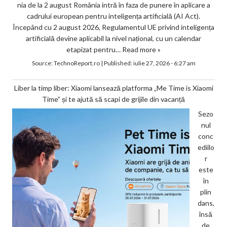
nia de la 2 august România intră în faza de punere în aplicare a
cadrului european pentru inteligența artificială (AI Act).
Începând cu 2 august 2026, Regulamentul UE privind inteligența
artificială devine aplicabil la nivel național, cu un calendar
etapizat pentru…
Read more »
Source:
TechnoReport.ro
|
Published:
iulie 27, 2026 - 6:27 am
Liber la timp liber: Xiaomi lansează platforma „Me Time is Xiaomi
Time” și te ajută să scapi de grijile din vacanță
Sezo
nul
conc
ediilo
r
este
în
plin
dans,
însă
de