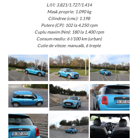
L/l/î: 3.821/1.727/1.414
Masă proprie: 1.090 kg
Cilindree (cmc): 1.198
Putere (CP): 102 la 4.250 rpm
Cuplu maxim (Nm): 180 la 1.400 rpm
Consum mediu: 6 l/100 km (urban)
Cutie de viteze: manuală, 6 trepte