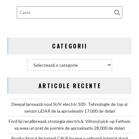
după
scandalul
celulelor
„banană”
de
pe
CATEGORII
vehiculele
GAC
Categorii
ARTICOLE RECENTE
Deepal lansează noul SUV electric S05: Tehnologie de top și
senzor LiDAR de la aproximativ 17.000 de dolari
Ford își recalibrează strategia electrică: Viitorul pick-up Fathom
va avea un preț de pornire de aproximativ 28.000 de dolari
Producătorul de baterii CALB începe o reformă internă după