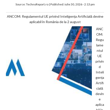
Source:
TechnoReport.ro
|
Published:
iulie 30, 2026 - 2:13 pm
ANCOM: Regulamentul UE privind Inteligența Artificială devine
aplicabil în România de la 2 august
ANC
OM:
Regu
lame
ntul
UE
privin
d
Inteli
gența
Artifi
cială
devin
e
aplica
bil în