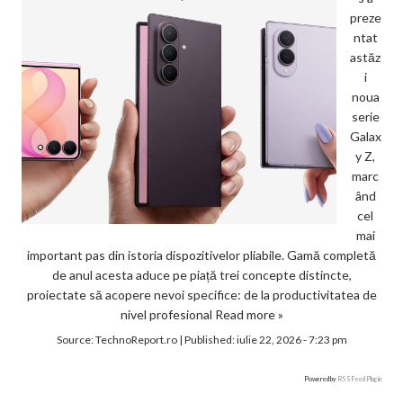
preze
ntat
astăz
i
noua
serie
Galax
y Z,
marc
ând
cel
mai
important pas din istoria dispozitivelor pliabile. Gamă completă
de anul acesta aduce pe piață trei concepte distincte,
proiectate să acopere nevoi specifice: de la productivitatea de
nivel profesional
Read more »
Source:
TechnoReport.ro
|
Published:
iulie 22, 2026 - 7:23 pm
Powered by
RSS Feed Plugin