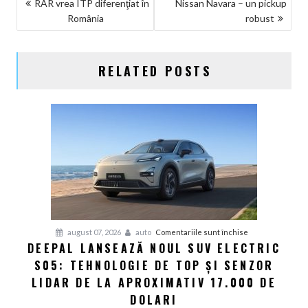
NAVIGARE
RAR vrea ITP diferenţiat în
Nissan Navara – un pickup
România
robust
ÎN
ARTICOLE
RELATED POSTS
pentru
august 07, 2026
auto
Comentariile sunt închise
DEEPAL LANSEAZĂ NOUL SUV ELECTRIC
Deepal
S05: TEHNOLOGIE DE TOP ȘI SENZOR
lansează
noul
LIDAR DE LA APROXIMATIV 17.000 DE
SUV
DOLARI
electric