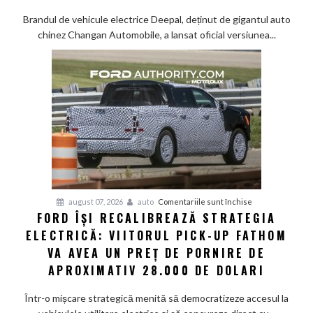
S05:
Brandul de vehicule electrice Deepal, deținut de gigantul auto
Tehnologie
chinez Changan Automobile, a lansat oficial versiunea...
de
top
și
senzor
LiDAR
de
la
aproximativ
17.000
de
dolari
pentru
august 07, 2026
auto
Comentariile sunt închise
FORD ÎȘI RECALIBREAZĂ STRATEGIA
Ford
ELECTRICĂ: VIITORUL PICK-UP FATHOM
își
recalibrează
VA AVEA UN PREȚ DE PORNIRE DE
strategia
APROXIMATIV 28.000 DE DOLARI
electrică:
Viitorul
Într-o mișcare strategică menită să democratizeze accesul la
pick-