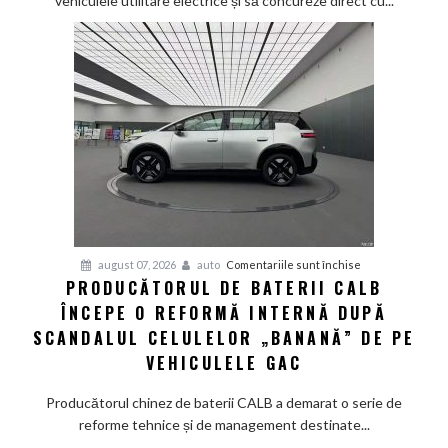
vehiculele utilitare electrice și să concureze direct cu...
up
Fathom
va
avea
un
preț
de
pornire
de
aproximativ
28.000
de
pentru
august 07, 2026
auto
Comentariile sunt închise
dolari
PRODUCĂTORUL DE BATERII CALB
Producătorul
ÎNCEPE O REFORMĂ INTERNĂ DUPĂ
de
baterii
SCANDALUL CELULELOR „BANANĂ” DE PE
CALB
VEHICULELE GAC
începe
o
Producătorul chinez de baterii CALB a demarat o serie de
reformă
reforme tehnice și de management destinate...
internă