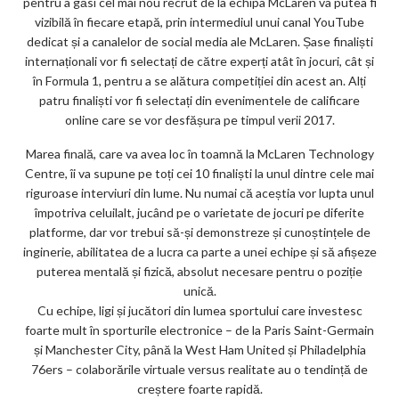
pentru a găsi cel mai nou recrut de la echipa McLaren va putea fi
vizibilă în fiecare etapă, prin intermediul unui canal YouTube
dedicat și a canalelor de social media ale McLaren. Șase finaliști
internaționali vor fi selectați de către experți atât în jocuri, cât și
în Formula 1, pentru a se alătura competiției din acest an. Alți
patru finaliști vor fi selectați din evenimentele de calificare
online care se vor desfășura pe timpul verii 2017.
Marea finală, care va avea loc în toamnă la McLaren Technology
Centre, îi va supune pe toți cei 10 finaliști la unul dintre cele mai
riguroase interviuri din lume. Nu numai că aceștia vor lupta unul
împotriva celuilalt, jucând pe o varietate de jocuri pe diferite
platforme, dar vor trebui să-și demonstreze și cunoștințele de
inginerie, abilitatea de a lucra ca parte a unei echipe și să afișeze
puterea mentală și fizică, absolut necesare pentru o poziție
unică.
Cu echipe, ligi și jucători din lumea sportului care investesc
foarte mult în sporturile electronice – de la Paris Saint-Germain
și Manchester City, până la West Ham United și Philadelphia
76ers – colaborările virtuale versus realitate au o tendință de
creștere foarte rapidă.