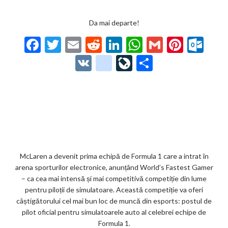
Da mai departe!
F
T
E
R
Li
W
G
Pi
O
ac
w
m
e
n
h
m
nt
ut
V
g
Li
P
e
itt
ai
d
ke
at
ai
er
lo
K
o
ve
ar
b
er
l
di
dI
s
l
es
o
o
Jo
ta
o
t
n
A
t
k.
gl
ur
je
o
p
co
e_
n
az
k
p
m
b
al
ă
o
McLaren a devenit prima echipă de Formula 1 care a intrat în
arena sporturilor electronice, anunțând World’s Fastest Gamer
o
– ca cea mai intensă și mai competitivă competiție din lume
k
pentru piloții de simulatoare. Această competiție va oferi
câștigătorului cel mai bun loc de muncă din esports: postul de
m
pilot oficial pentru simulatoarele auto al celebrei echipe de
ar
Formula 1.