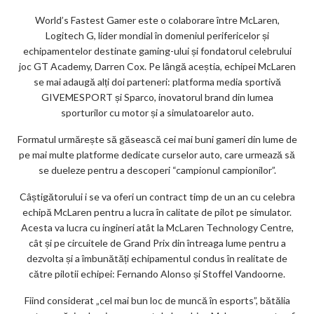
ks
World’s Fastest Gamer este o colaborare între McLaren,
Logitech G, lider mondial în domeniul perifericelor și
echipamentelor destinate gaming-ului și fondatorul celebrului
joc GT Academy, Darren Cox. Pe lângă aceștia, echipei McLaren
se mai adaugă alți doi parteneri: platforma media sportivă
GIVEMESPORT și Sparco, inovatorul brand din lumea
sporturilor cu motor și a simulatoarelor auto.
Formatul urmărește să găsească cei mai buni gameri din lume de
pe mai multe platforme dedicate curselor auto, care urmează să
se dueleze pentru a descoperi “campionul campionilor”.
Câștigătorului i se va oferi un contract timp de un an cu celebra
echipă McLaren pentru a lucra în calitate de pilot pe simulator.
Acesta va lucra cu ingineri atât la McLaren Technology Centre,
cât și pe circuitele de Grand Prix din întreaga lume pentru a
dezvolta și a îmbunătăți echipamentul condus în realitate de
către pilotii echipei: Fernando Alonso și Stoffel Vandoorne.
Fiind considerat „cel mai bun loc de muncă în esports”, bătălia