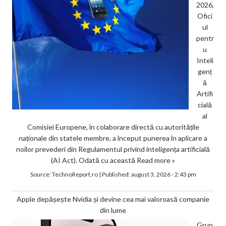
2026,
Ofici
ul
pentr
u
Inteli
genț
ă
Artifi
cială
al
Comisiei Europene, în colaborare directă cu autoritățile
naționale din statele membre, a început punerea în aplicare a
noilor prevederi din Regulamentul privind inteligența artificială
(AI Act). Odată cu această
Read more »
Source:
TechnoReport.ro
|
Published:
august 3, 2026 - 2:43 pm
Apple depășește Nvidia și devine cea mai valoroasă companie
din lume
Grup