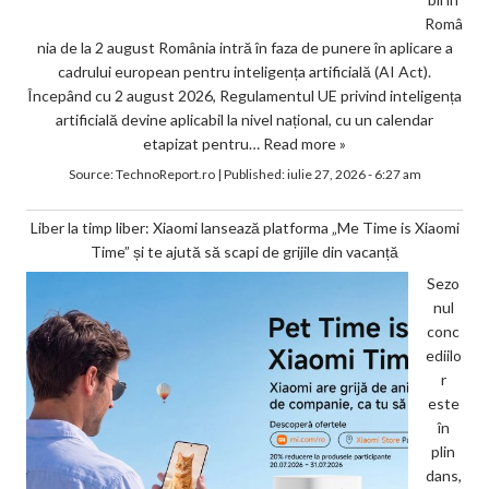
Româ
nia de la 2 august România intră în faza de punere în aplicare a
cadrului european pentru inteligența artificială (AI Act).
Începând cu 2 august 2026, Regulamentul UE privind inteligența
artificială devine aplicabil la nivel național, cu un calendar
etapizat pentru…
Read more »
Source:
TechnoReport.ro
|
Published:
iulie 27, 2026 - 6:27 am
Liber la timp liber: Xiaomi lansează platforma „Me Time is Xiaomi
Time” și te ajută să scapi de grijile din vacanță
Sezo
nul
conc
ediilo
r
este
în
plin
dans,