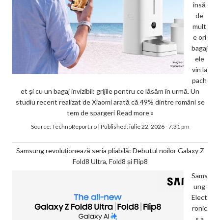
însă
de
mult
e ori
bagaj
ele
vin la
pach
et și cu un bagaj invizibil: grijile pentru ce lăsăm în urmă. Un
studiu recent realizat de Xiaomi arată că 49% dintre români se
tem de spargeri
Read more »
Source:
TechnoReport.ro
|
Published:
iulie 22, 2026 - 7:31 pm
Samsung revoluționează seria pliabilă: Debutul noilor Galaxy Z
Fold8 Ultra, Fold8 și Flip8
Sams
ung
Elect
ronic
s a