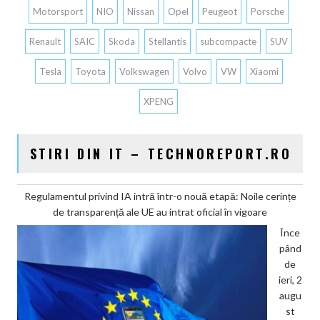
Motorsport
NIO
Nissan
Opel
Peugeot
Porsche
Renault
SAIC
Skoda
Stellantis
subcompacte
SUV
Tesla
Toyota
Volkswagen
Volvo
VW
Xiaomi
XPENG
STIRI DIN IT – TECHNOREPORT.RO
Regulamentul privind IA intră într-o nouă etapă: Noile cerințe
de transparență ale UE au intrat oficial în vigoare
Înce
pând
de
ieri, 2
augu
st