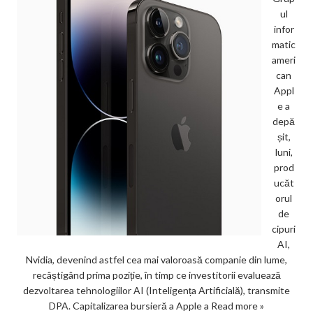
ul
infor
matic
ameri
can
Appl
e a
depă
șit,
luni,
prod
ucăt
orul
de
cipuri
AI,
Nvidia, devenind astfel cea mai valoroasă companie din lume,
recâștigând prima poziție, în timp ce investitorii evaluează
dezvoltarea tehnologiilor AI (Inteligența Artificială), transmite
DPA. Capitalizarea bursieră a Apple a
Read more »