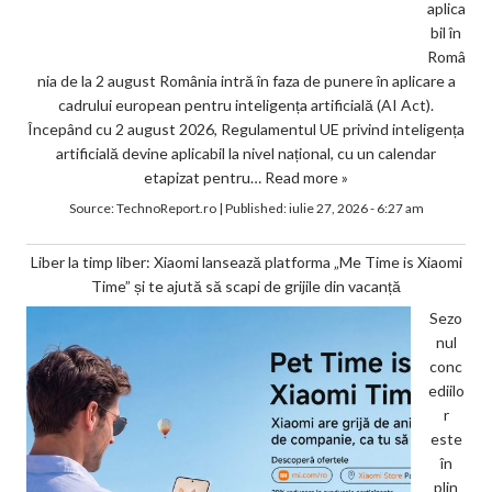
aplica
bil în
Româ
nia de la 2 august România intră în faza de punere în aplicare a
cadrului european pentru inteligența artificială (AI Act).
Începând cu 2 august 2026, Regulamentul UE privind inteligența
artificială devine aplicabil la nivel național, cu un calendar
etapizat pentru…
Read more »
Source:
TechnoReport.ro
|
Published:
iulie 27, 2026 - 6:27 am
Liber la timp liber: Xiaomi lansează platforma „Me Time is Xiaomi
Time” și te ajută să scapi de grijile din vacanță
Sezo
nul
conc
ediilo
r
este
în
plin