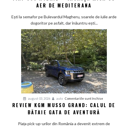
AER DE MEDITERANA
500
Hybrid
Ești la semafor pe Bulevardul Magheru, soarele de iulie arde
–
dogoritor pe asfalt, dar înăuntru ești...
vacanța
mică
cu
aer
de
Mediterana
pentru
august 03, 2026
auto
Comentariile sunt închise
REVIEW KGM MUSSO GRAND: CALUL DE
Review
BĂTAIE GATA DE AVENTURĂ
KGM
Musso
Piața pick-up-urilor din România a devenit extrem de
Grand: