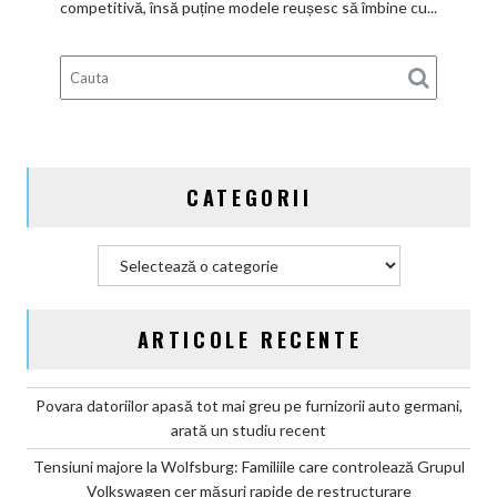
competitivă, însă puține modele reușesc să îmbine cu...
Calul
de
bătaie
gata
de
aventură
CATEGORII
Categorii
ARTICOLE RECENTE
Povara datoriilor apasă tot mai greu pe furnizorii auto germani,
arată un studiu recent
Tensiuni majore la Wolfsburg: Familiile care controlează Grupul
Volkswagen cer măsuri rapide de restructurare