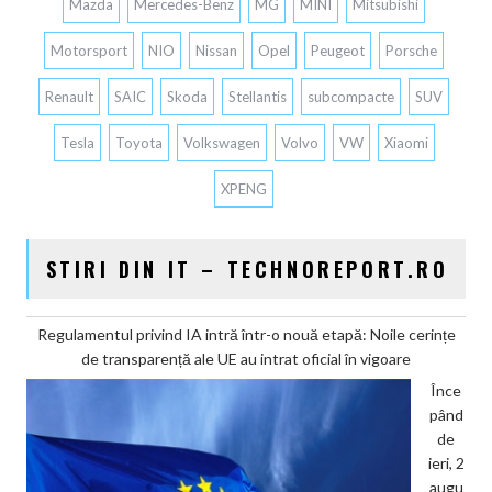
Mazda
Mercedes-Benz
MG
MINI
Mitsubishi
Motorsport
NIO
Nissan
Opel
Peugeot
Porsche
Renault
SAIC
Skoda
Stellantis
subcompacte
SUV
Tesla
Toyota
Volkswagen
Volvo
VW
Xiaomi
XPENG
STIRI DIN IT – TECHNOREPORT.RO
Regulamentul privind IA intră într-o nouă etapă: Noile cerințe
de transparență ale UE au intrat oficial în vigoare
Înce
pând
de
ieri, 2
augu