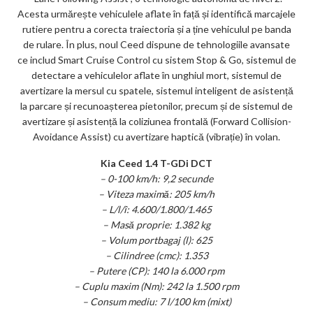
Acesta urmărește vehiculele aflate în față și identifică marcajele
rutiere pentru a corecta traiectoria și a ține vehiculul pe banda
de rulare. În plus, noul Ceed dispune de tehnologiile avansate
ce includ Smart Cruise Control cu sistem Stop & Go, sistemul de
detectare a vehiculelor aflate în unghiul mort, sistemul de
avertizare la mersul cu spatele, sistemul inteligent de asistență
la parcare și recunoașterea pietonilor, precum și de sistemul de
avertizare și asistență la coliziunea frontală (Forward Collision-
Avoidance Assist) cu avertizare haptică (vibrație) în volan.
Kia Ceed 1.4 T-GDi DCT
– 0-100 km/h: 9,2 secunde
– Viteza maximă: 205 km/h
– L/l/î: 4.600/1.800/1.465
– Masă proprie: 1.382 kg
– Volum portbagaj (l): 625
– Cilindree (cmc): 1.353
– Putere (CP): 140 la 6.000 rpm
– Cuplu maxim (Nm): 242 la 1.500 rpm
– Consum mediu: 7 l/100 km (mixt)