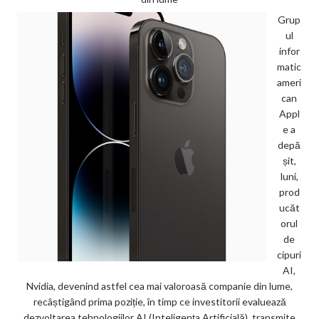
Grup
ul
infor
matic
ameri
can
Appl
e a
depă
șit,
luni,
prod
ucăt
orul
de
cipuri
AI,
Nvidia, devenind astfel cea mai valoroasă companie din lume,
recâștigând prima poziție, în timp ce investitorii evaluează
dezvoltarea tehnologiilor AI (Inteligența Artificială), transmite