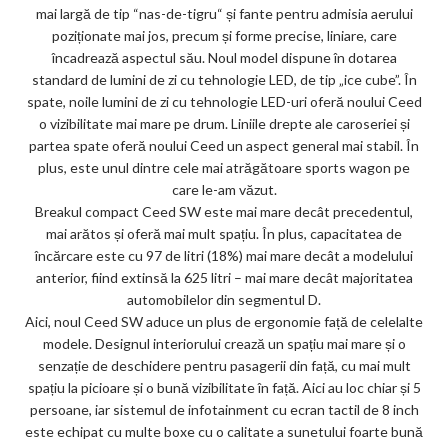
mai largă de tip “nas-de-tigru“ și fante pentru admisia aerului
poziționate mai jos, precum și forme precise, liniare, care
încadrează aspectul său. Noul model dispune în dotarea
standard de lumini de zi cu tehnologie LED, de tip „ice cube”. În
spate, noile lumini de zi cu tehnologie LED-uri oferă noului Ceed
o vizibilitate mai mare pe drum. Liniile drepte ale caroseriei și
partea spate oferă noului Ceed un aspect general mai stabil. În
plus, este unul dintre cele mai atrăgătoare sports wagon pe
care le-am văzut.
Breakul compact Ceed SW este mai mare decât precedentul,
mai arătos și oferă mai mult spațiu. În plus, capacitatea de
încărcare este cu 97 de litri (18%) mai mare decât a modelului
anterior, fiind extinsă la 625 litri – mai mare decât majoritatea
automobilelor din segmentul D.
Aici, noul Ceed SW aduce un plus de ergonomie față de celelalte
modele. Designul interiorului crează un spațiu mai mare și o
senzație de deschidere pentru pasagerii din față, cu mai mult
spațiu la picioare și o bună vizibilitate în față. Aici au loc chiar și 5
persoane, iar sistemul de infotainment cu ecran tactil de 8 inch
este echipat cu multe boxe cu o calitate a sunetului foarte bună