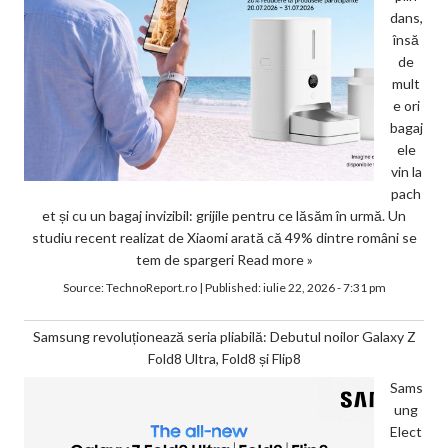
dans,
însă
de
mult
e ori
bagaj
ele
vin la
pach
et și cu un bagaj invizibil: grijile pentru ce lăsăm în urmă. Un
studiu recent realizat de Xiaomi arată că 49% dintre români se
tem de spargeri
Read more »
Source:
TechnoReport.ro
|
Published:
iulie 22, 2026 - 7:31 pm
Samsung revoluționează seria pliabilă: Debutul noilor Galaxy Z
Fold8 Ultra, Fold8 și Flip8
Sams
ung
Elect