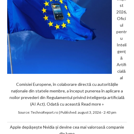
st
2026,
Ofici
ul
pentr
u
Inteli
genț
ă
Artifi
cială
al
Comisiei Europene, în colaborare directă cu autoritățile
naționale din statele membre, a început punerea în aplicare a
noilor prevederi din Regulamentul privind inteligența artificială
(AI Act). Odată cu această
Read more »
Source:
TechnoReport.ro
|
Published:
august 3, 2026 - 2:43 pm
Apple depășește Nvidia și devine cea mai valoroasă companie
din lume