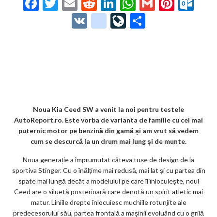
F
T
E
R
Li
W
G
Pi
O
ac
w
m
e
n
h
m
nt
ut
V
g
Li
P
e
itt
ai
d
ke
at
ai
er
lo
K
o
ve
ar
b
er
l
di
dI
s
l
es
o
o
Jo
ta
o
t
n
A
t
k.
gl
ur
je
o
p
co
e_
n
az
k
p
m
b
al
ă
o
Noua Kia Ceed SW a venit la noi pentru testele
AutoReport.ro. Este vorba de varianta de familie cu cel mai
o
puternic motor pe benzină din gamă și am vrut să vedem
k
cum se descurcă la un drum mai lung și de munte.
m
Noua generație a împrumutat câteva tușe de design de la
sportiva Stinger. Cu o înălțime mai redusă, mai lat și cu partea din
ar
spate mai lungă decât a modelului pe care îl înlocuiește, noul
ks
Ceed are o siluetă posterioară care denotă un spirit atletic mai
matur. Liniile drepte înlocuiesc muchiile rotunjite ale
predecesorului său, partea frontală a mașinii evoluând cu o grilă