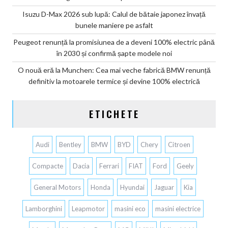
Isuzu D-Max 2026 sub lupă: Calul de bătaie japonez învață
bunele maniere pe asfalt
Peugeot renunță la promisiunea de a deveni 100% electric până
în 2030 și confirmă șapte modele noi
O nouă eră la Munchen: Cea mai veche fabrică BMW renunță
definitiv la motoarele termice și devine 100% electrică
ETICHETE
Audi
Bentley
BMW
BYD
Chery
Citroen
Compacte
Dacia
Ferrari
FIAT
Ford
Geely
General Motors
Honda
Hyundai
Jaguar
Kia
Lamborghini
Leapmotor
masini eco
masini electrice