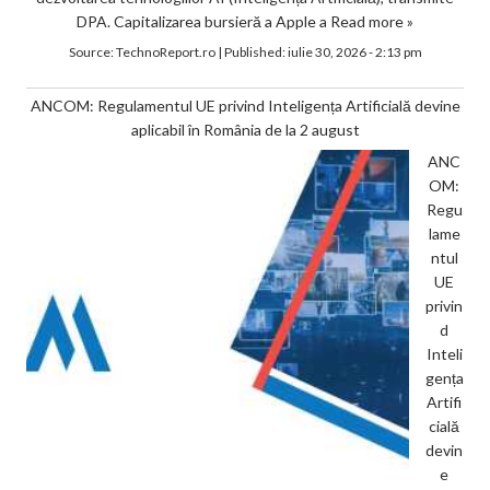
DPA. Capitalizarea bursieră a Apple a
Read more »
Source:
TechnoReport.ro
|
Published:
iulie 30, 2026 - 2:13 pm
ANCOM: Regulamentul UE privind Inteligența Artificială devine
aplicabil în România de la 2 august
ANC
OM:
Regu
lame
ntul
UE
privin
d
Inteli
gența
Artifi
cială
devin
e