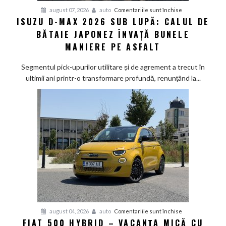
pentru
august 07, 2026
auto
Comentariile sunt închise
ISUZU D-MAX 2026 SUB LUPĂ: CALUL DE
Isuzu
BĂTAIE JAPONEZ ÎNVAȚĂ BUNELE
D-
Max
MANIERE PE ASFALT
2026
sub
Segmentul pick-upurilor utilitare și de agrement a trecut în
lupă:
ultimii ani printr-o transformare profundă, renunțând la...
Calul
de
bătaie
japonez
învață
bunele
maniere
pe
asfalt
pentru
august 04, 2026
auto
Comentariile sunt închise
FIAT 500 HYBRID – VACANȚA MICĂ CU
Fiat