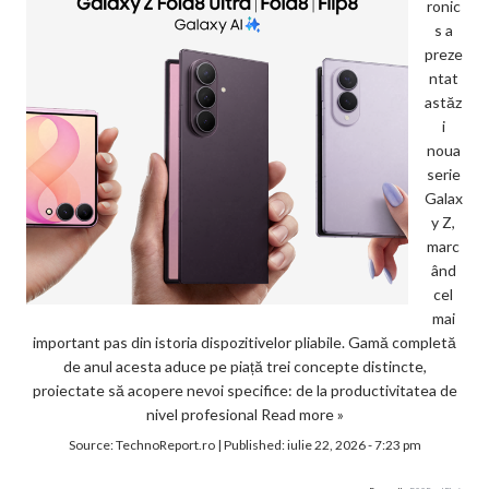
ronic
s a
preze
ntat
astăz
i
noua
serie
Galax
y Z,
marc
ând
cel
mai
important pas din istoria dispozitivelor pliabile. Gamă completă
de anul acesta aduce pe piață trei concepte distincte,
proiectate să acopere nevoi specifice: de la productivitatea de
nivel profesional
Read more »
Source:
TechnoReport.ro
|
Published:
iulie 22, 2026 - 7:23 pm