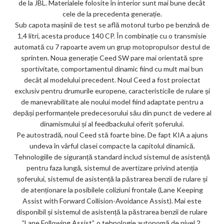
de la JBL. Materialele folosite în interior sunt mai bune decât
cele de la precedenta generație.
Sub capota mașinii de test se află motorul turbo pe benzină de
1,4 litri, acesta produce 140 CP. În combinație cu o transmisie
automată cu 7 rapoarte avem un grup motopropulsor destul de
sprinten. Noua generație Ceed SW pare mai orientată spre
sportivitate, comportamentul dinamic fiind cu mult mai bun
decât al modelului precedent. Noul Ceed a fost proiectat
exclusiv pentru drumurile europene, caracteristicile de rulare și
de manevrabilitate ale noului model fiind adaptate pentru a
depăși performanțele predecesorului său din punct de vedere al
dinamismului și al feedbackului oferit șoferului.
Pe autostradă, noul Ceed stă foarte bine. De fapt KIA a ajuns
undeva în vârful clasei compacte la capitolul dinamică.
Tehnologiile de siguranță standard includ sistemul de asistență
pentru faza lungă, sistemul de avertizare privind atenția
șoferului, sistemul de asistență la păstrarea benzii de rulare și
de atenționare la posibilele coliziuni frontale (Lane Keeping
Assist with Forward Collision-Avoidance Assist). Mai este
disponibil și sistemul de asistență la păstrarea benzii de rulare
”Lane Following Assist”, o tehnologie autonomă de nivel 2.