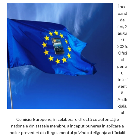
Înce
pând
de
ieri, 2
augu
st
2026,
Ofici
ul
pentr
u
Inteli
genț
ă
Artifi
cială
al
Comisiei Europene, în colaborare directă cu autoritățile
naționale din statele membre, a început punerea în aplicare a
noilor prevederi din Regulamentul privind inteligența artificială