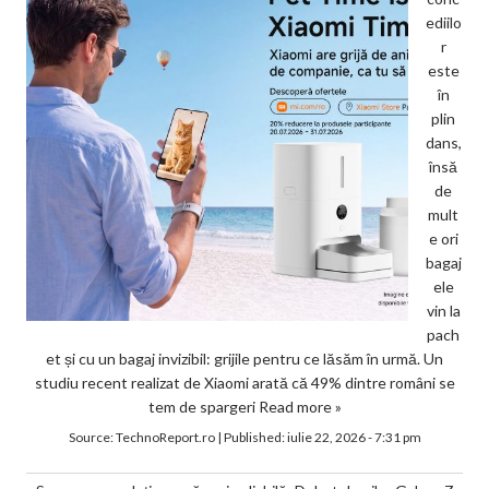
ediilo
r
este
în
plin
dans,
însă
de
mult
e ori
bagaj
ele
vin la
pach
et și cu un bagaj invizibil: grijile pentru ce lăsăm în urmă. Un
studiu recent realizat de Xiaomi arată că 49% dintre români se
tem de spargeri
Read more »
Source:
TechnoReport.ro
|
Published:
iulie 22, 2026 - 7:31 pm