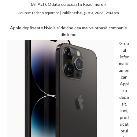
(AI Act). Odată cu această
Read more »
Source:
TechnoReport.ro
|
Published:
august 3, 2026 - 2:43 pm
Apple depășește Nvidia și devine cea mai valoroasă companie
din lume
Grup
ul
infor
matic
ameri
can
Appl
e a
depă
șit,
luni,
prod
ucăt
orul