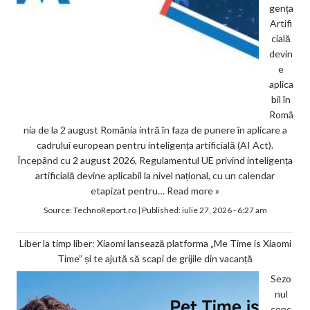
gența
Artifi
cială
devin
e
aplica
bil în
Româ
nia de la 2 august România intră în faza de punere în aplicare a
cadrului european pentru inteligența artificială (AI Act).
Începând cu 2 august 2026, Regulamentul UE privind inteligența
artificială devine aplicabil la nivel național, cu un calendar
etapizat pentru…
Read more »
Source:
TechnoReport.ro
|
Published:
iulie 27, 2026 - 6:27 am
Liber la timp liber: Xiaomi lansează platforma „Me Time is Xiaomi
Time” și te ajută să scapi de grijile din vacanță
Sezo
nul
conc