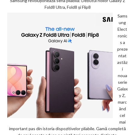
Samsung revoluționează seria pliabilă: Debutul noilor Galaxy Z
Fold8 Ultra, Fold8 și Flip8
Sams
ung
Elect
ronic
s a
preze
ntat
astăz
i
noua
serie
Galax
y Z,
marc
ând
cel
mai
important pas din istoria dispozitivelor pliabile. Gamă completă