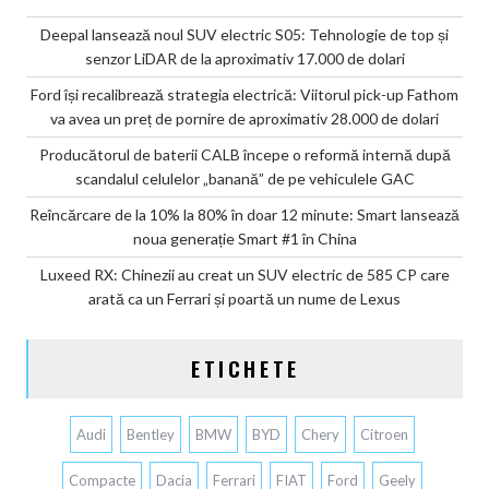
Deepal lansează noul SUV electric S05: Tehnologie de top și
senzor LiDAR de la aproximativ 17.000 de dolari
Ford își recalibrează strategia electrică: Viitorul pick-up Fathom
va avea un preț de pornire de aproximativ 28.000 de dolari
Producătorul de baterii CALB începe o reformă internă după
scandalul celulelor „banană” de pe vehiculele GAC
Reîncărcare de la 10% la 80% în doar 12 minute: Smart lansează
noua generație Smart #1 în China
Luxeed RX: Chinezii au creat un SUV electric de 585 CP care
arată ca un Ferrari și poartă un nume de Lexus
ETICHETE
Audi
Bentley
BMW
BYD
Chery
Citroen
Compacte
Dacia
Ferrari
FIAT
Ford
Geely