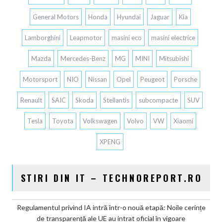
General Motors
Honda
Hyundai
Jaguar
Kia
Lamborghini
Leapmotor
masini eco
masini electrice
Mazda
Mercedes-Benz
MG
MINI
Mitsubishi
Motorsport
NIO
Nissan
Opel
Peugeot
Porsche
Renault
SAIC
Skoda
Stellantis
subcompacte
SUV
Tesla
Toyota
Volkswagen
Volvo
VW
Xiaomi
XPENG
STIRI DIN IT – TECHNOREPORT.RO
Regulamentul privind IA intră într-o nouă etapă: Noile cerințe
de transparență ale UE au intrat oficial în vigoare