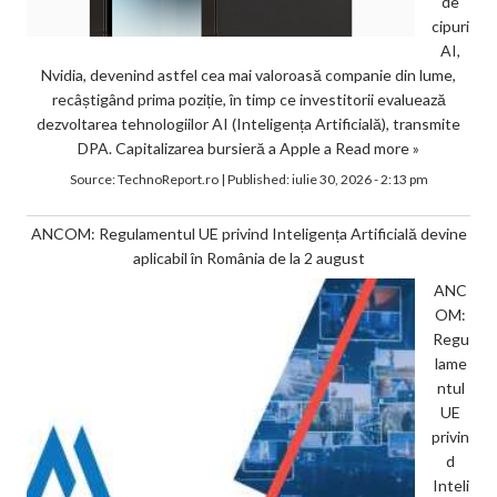
de
cipuri
AI,
Nvidia, devenind astfel cea mai valoroasă companie din lume,
recâștigând prima poziție, în timp ce investitorii evaluează
dezvoltarea tehnologiilor AI (Inteligența Artificială), transmite
DPA. Capitalizarea bursieră a Apple a
Read more »
Source:
TechnoReport.ro
|
Published:
iulie 30, 2026 - 2:13 pm
ANCOM: Regulamentul UE privind Inteligența Artificială devine
aplicabil în România de la 2 august
ANC
OM:
Regu
lame
ntul
UE
privin
d
Inteli