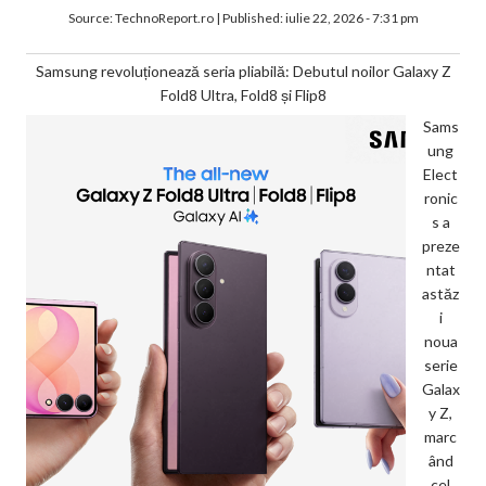
Source:
TechnoReport.ro
|
Published:
iulie 22, 2026 - 7:31 pm
Samsung revoluționează seria pliabilă: Debutul noilor Galaxy Z
Fold8 Ultra, Fold8 și Flip8
Sams
ung
Elect
ronic
s a
preze
ntat
astăz
i
noua
serie
Galax
y Z,
marc
ând
cel