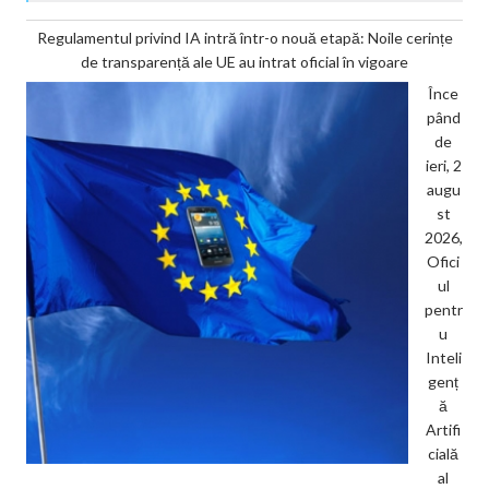
Regulamentul privind IA intră într-o nouă etapă: Noile cerințe
de transparență ale UE au intrat oficial în vigoare
Înce
pând
de
ieri, 2
augu
st
2026,
Ofici
ul
pentr
u
Inteli
genț
ă
Artifi
cială
al