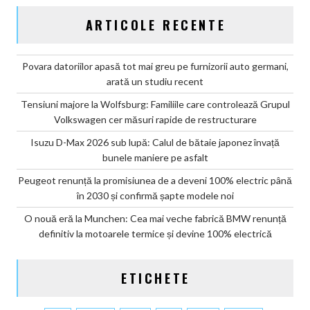
ARTICOLE RECENTE
Povara datoriilor apasă tot mai greu pe furnizorii auto germani,
arată un studiu recent
Tensiuni majore la Wolfsburg: Familiile care controlează Grupul
Volkswagen cer măsuri rapide de restructurare
Isuzu D-Max 2026 sub lupă: Calul de bătaie japonez învață
bunele maniere pe asfalt
Peugeot renunță la promisiunea de a deveni 100% electric până
în 2030 și confirmă șapte modele noi
O nouă eră la Munchen: Cea mai veche fabrică BMW renunță
definitiv la motoarele termice și devine 100% electrică
ETICHETE