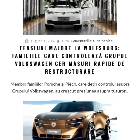
arată
un
studiu
recent
pentru
august 08, 2026
auto
Comentariile sunt închise
TENSIUNI MAJORE LA WOLFSBURG:
Tensiuni
FAMILIILE CARE CONTROLEAZĂ GRUPUL
majore
la
VOLKSWAGEN CER MĂSURI RAPIDE DE
Wolfsburg:
RESTRUCTURARE
Familiile
care
Membrii familiilor Porsche și Piëch, care dețin controlul asupra
controlează
Grupului Volkswagen, au crescut presiunea asupra tuturor...
Grupul
Volkswagen
cer
măsuri
rapide
de
restructurare