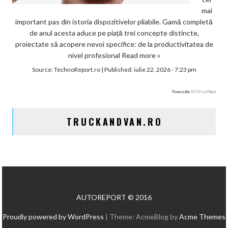
mai
important pas din istoria dispozitivelor pliabile. Gamă completă
de anul acesta aduce pe piață trei concepte distincte,
proiectate să acopere nevoi specifice: de la productivitatea de
nivel profesional
Read more »
Source:
TechnoReport.ro
|
Published:
iulie 22, 2026 - 7:23 pm
Powered by
RSS Feed Plugin
TRUCKANDVAN.RO
AUTOREPORT © 2016
Proudly powered by WordPress
|
Theme: AcmeBlog by
Acme Themes