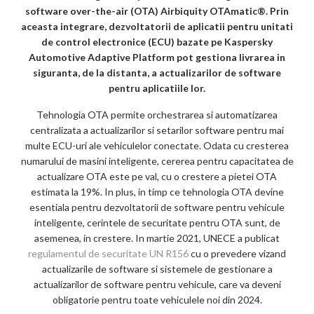
o
software
over-the-air (OTA) Airbiquity OTAmatic®. Prin
k
aceasta integrare, dezvoltatorii de aplicatii pentru unitati
de control electronice (ECU) bazate pe Kaspersky
m
Automotive Adaptive Platform pot gestiona livrarea in
ar
siguranta, de la distanta, a actualizarilor de software
pentru aplicatiile lor.
ks
Tehnologia OTA permite orchestrarea si automatizarea
centralizata a actualizarilor si setarilor software pentru mai
multe ECU-uri ale vehiculelor conectate. Odata cu cresterea
numarului de masini inteligente, cererea pentru capacitatea de
actualizare OTA este pe val, cu o crestere a pietei OTA
estimata la 19%. In plus, in timp ce tehnologia OTA devine
esentiala pentru dezvoltatorii de software pentru vehicule
inteligente, cerintele de securitate pentru OTA sunt, de
asemenea, in crestere. In martie 2021, UNECE a publicat
regulamentul de securitate UN R156
cu o prevedere vizand
actualizarile de software si sistemele de gestionare a
actualizarilor de software pentru vehicule, care va deveni
obligatorie pentru toate vehiculele noi din 2024.