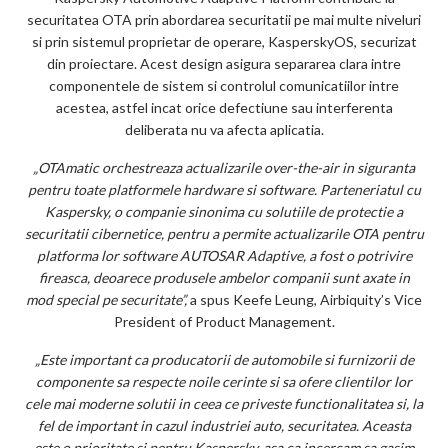
securitatea OTA prin abordarea securitatii pe mai multe niveluri
si prin sistemul proprietar de operare, KasperskyOS, securizat
din proiectare. Acest design asigura separarea clara intre
componentele de sistem si controlul comunicatiilor intre
acestea, astfel incat orice defectiune sau interferenta
deliberata nu va afecta aplicatia.
„OTAmatic orchestreaza actualizarile over-the-air in siguranta
pentru toate platformele hardware si software. Parteneriatul cu
Kaspersky, o companie sinonima cu solutiile de protectie a
securitatii cibernetice, pentru a permite actualizarile OTA pentru
platforma lor software AUTOSAR Adaptive, a fost o potrivire
fireasca, deoarece produsele ambelor companii sunt axate in
mod special pe securitate”,
a spus Keefe Leung, Airbiquity’s Vice
President of Product Management.
„Este important ca producatorii de automobile si furnizorii de
componente sa respecte noile cerinte si sa ofere clientilor lor
cele mai moderne solutii in ceea ce priveste functionalitatea si, la
fel de important in cazul industriei auto, securitatea. Aceasta
este o prioritate si pentru Kaspersky, asa ca incercam sa gasim