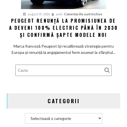
pentru
august 07, 2026
auto
Comentariile sunt închise
PEUGEOT RENUNȚĂ LA PROMISIUNEA DE
Peugeot
A DEVENI 100% ELECTRIC PÂNĂ ÎN 2030
renunță
la
ȘI CONFIRMĂ ȘAPTE MODELE NOI
promisiunea
de
Marca franceză Peugeot își recalibrează strategia pentru
a
Europa și renunță la angajamentul ferm asumat la sfârșitul...
deveni
100%
electric
până
în
2030
și
CATEGORII
confirmă
șapte
modele
Categorii
noi