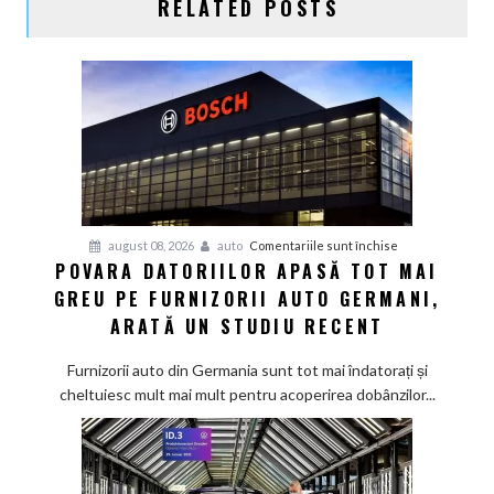
RELATED POSTS
pentru
august 08, 2026
auto
Comentariile sunt închise
POVARA DATORIILOR APASĂ TOT MAI
Povara
GREU PE FURNIZORII AUTO GERMANI,
datoriilor
apasă
ARATĂ UN STUDIU RECENT
tot
mai
Furnizorii auto din Germania sunt tot mai îndatorați și
greu
cheltuiesc mult mai mult pentru acoperirea dobânzilor...
pe
furnizorii
auto
germani,