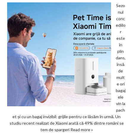
Sezo
nul
conc
ediilo
r
este
în
plin
dans,
însă
de
mult
e ori
bagaj
ele
vin la
pach
et și cu un bagaj invizibil: grijile pentru ce lăsăm în urmă. Un
studiu recent realizat de Xiaomi arată că 49% dintre români se
tem de spargeri
Read more »