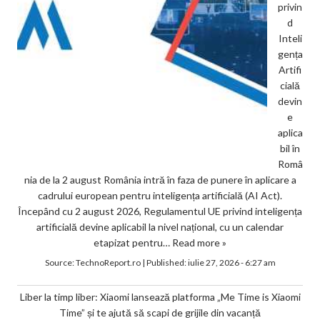
privin
d
Inteli
gența
Artifi
cială
devin
e
aplica
bil în
Româ
nia de la 2 august România intră în faza de punere în aplicare a
cadrului european pentru inteligența artificială (AI Act).
Începând cu 2 august 2026, Regulamentul UE privind inteligența
artificială devine aplicabil la nivel național, cu un calendar
etapizat pentru…
Read more »
Source:
TechnoReport.ro
|
Published:
iulie 27, 2026 - 6:27 am
Liber la timp liber: Xiaomi lansează platforma „Me Time is Xiaomi
Time” și te ajută să scapi de grijile din vacanță