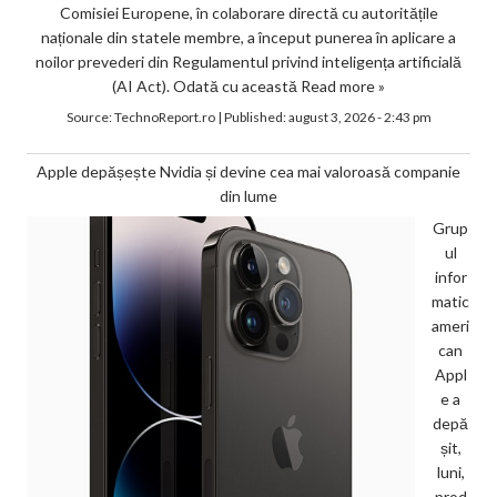
Comisiei Europene, în colaborare directă cu autoritățile
naționale din statele membre, a început punerea în aplicare a
noilor prevederi din Regulamentul privind inteligența artificială
(AI Act). Odată cu această
Read more »
Source:
TechnoReport.ro
|
Published:
august 3, 2026 - 2:43 pm
Apple depășește Nvidia și devine cea mai valoroasă companie
din lume
Grup
ul
infor
matic
ameri
can
Appl
e a
depă
șit,
luni,
prod