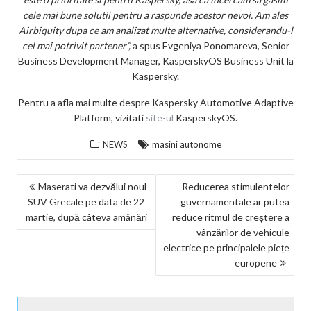
cele mai bune solutii pentru a raspunde acestor nevoi. Am ales
Airbiquity dupa ce am analizat multe alternative, considerandu-l
cel mai potrivit partener”,
a spus Evgeniya Ponomareva, Senior
Business Development Manager, KasperskyOS Business Unit la
Kaspersky.
Pentru a afla mai multe despre Kaspersky Automotive Adaptive
Platform, vizitati
site-ul
KasperskyOS.
NEWS
masini autonome
NAVIGARE
Maserati va dezvălui noul
Reducerea stimulentelor
SUV Grecale pe data de 22
guvernamentale ar putea
ÎN
martie, după câteva amânări
reduce ritmul de creștere a
ARTICOLE
vânzărilor de vehicule
electrice pe principalele piețe
europene