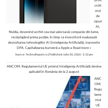
ucăt
orul
de
cipuri
AI,
Nvidia, devenind astfel cea mai valoroasă companie din lume,
recâștigând prima poziție, în timp ce investitorii evaluează
dezvoltarea tehnologiilor AI (Inteligența Artificială), transmite
DPA. Capitalizarea bursieră a Apple a
Read more »
Source:
TechnoReport.ro
|
Published:
iulie 30, 2026 - 2:13 pm
ANCOM: Regulamentul UE privind Inteligența Artificială devine
aplicabil în România de la 2 august
ANC
OM:
Regu
lame
ntul
UE