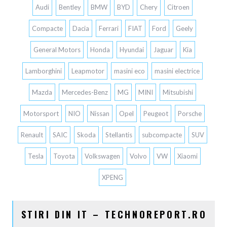
Audi
Bentley
BMW
BYD
Chery
Citroen
Compacte
Dacia
Ferrari
FIAT
Ford
Geely
General Motors
Honda
Hyundai
Jaguar
Kia
Lamborghini
Leapmotor
masini eco
masini electrice
Mazda
Mercedes-Benz
MG
MINI
Mitsubishi
Motorsport
NIO
Nissan
Opel
Peugeot
Porsche
Renault
SAIC
Skoda
Stellantis
subcompacte
SUV
Tesla
Toyota
Volkswagen
Volvo
VW
Xiaomi
XPENG
STIRI DIN IT – TECHNOREPORT.RO