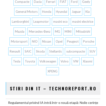
Compacte
Dacia
Ferrari
FIAT
Ford
Geely
General Motors
Honda
Hyundai
Jaguar
Kia
Lamborghini
Leapmotor
masini eco
masini electrice
Mazda
Mercedes-Benz
MG
MINI
Mitsubishi
Motorsport
NIO
Nissan
Opel
Peugeot
Porsche
Renault
SAIC
Skoda
Stellantis
subcompacte
SUV
Tesla
Toyota
Volkswagen
Volvo
VW
Xiaomi
XPENG
STIRI DIN IT – TECHNOREPORT.RO
Regulamentul privind IA intră într-o nouă etapă: Noile cerințe