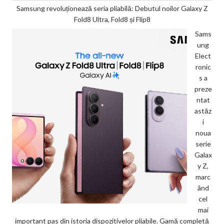
Samsung revoluționează seria pliabilă: Debutul noilor Galaxy Z
Fold8 Ultra, Fold8 și Flip8
Sams
ung
Elect
ronic
s a
preze
ntat
astăz
i
noua
serie
Galax
y Z,
marc
ând
cel
mai
important pas din istoria dispozitivelor pliabile. Gamă completă