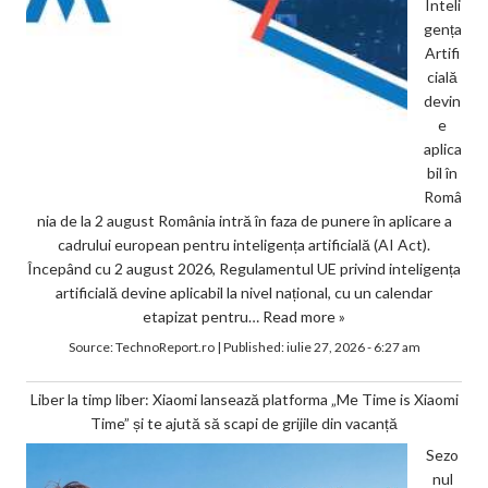
Inteli
gența
Artifi
cială
devin
e
aplica
bil în
Româ
nia de la 2 august România intră în faza de punere în aplicare a
cadrului european pentru inteligența artificială (AI Act).
Începând cu 2 august 2026, Regulamentul UE privind inteligența
artificială devine aplicabil la nivel național, cu un calendar
etapizat pentru…
Read more »
Source:
TechnoReport.ro
|
Published:
iulie 27, 2026 - 6:27 am
Liber la timp liber: Xiaomi lansează platforma „Me Time is Xiaomi
Time” și te ajută să scapi de grijile din vacanță
Sezo
nul