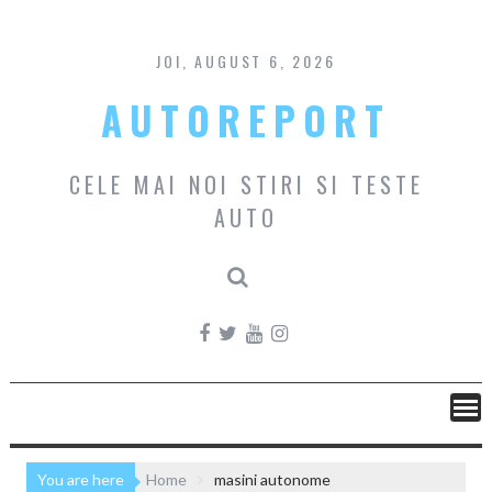
Skip
to
content
JOI, AUGUST 6, 2026
AUTOREPORT
CELE MAI NOI STIRI SI TESTE
AUTO
You are here
Home
masini autonome