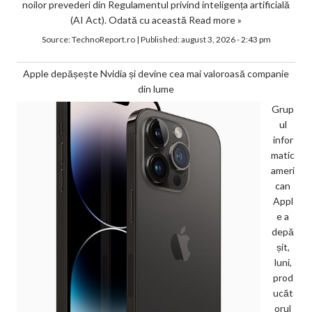
noilor prevederi din Regulamentul privind inteligența artificială
(AI Act). Odată cu această
Read more »
Source:
TechnoReport.ro
|
Published:
august 3, 2026 - 2:43 pm
Apple depășește Nvidia și devine cea mai valoroasă companie
din lume
Grup
ul
infor
matic
ameri
can
Appl
e a
depă
șit,
luni,
prod
ucăt
orul