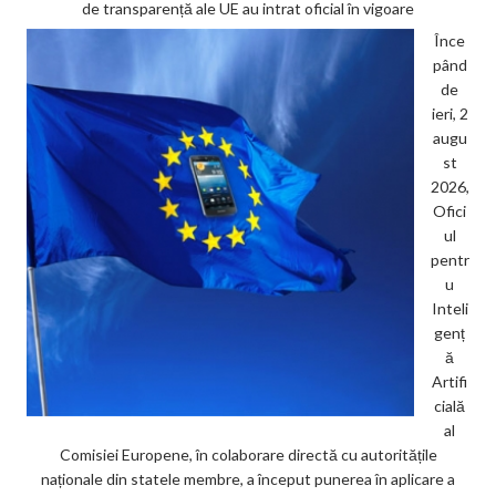
de transparență ale UE au intrat oficial în vigoare
Înce
pând
de
ieri, 2
augu
st
2026,
Ofici
ul
pentr
u
Inteli
genț
ă
Artifi
cială
al
Comisiei Europene, în colaborare directă cu autoritățile
naționale din statele membre, a început punerea în aplicare a