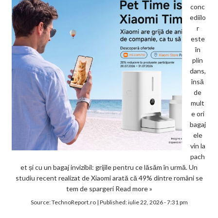
conc
ediilo
r
este
în
plin
dans,
însă
de
mult
e ori
bagaj
ele
vin la
pach
et și cu un bagaj invizibil: grijile pentru ce lăsăm în urmă. Un
studiu recent realizat de Xiaomi arată că 49% dintre români se
tem de spargeri
Read more »
Source:
TechnoReport.ro
|
Published:
iulie 22, 2026 - 7:31 pm