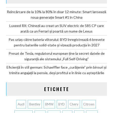
Reîncărcare de la 10% la 80% în doar 12 minute: Smart lansează
noua generație Smart #1 în China
Luxeed RX: Chinezii au creat un SUV electric de 585 CP care
arată ca un Ferrari și poartă un nume de Lexus
Pas uriaș către bateria viitorului: BYD înregistrează 6 brevete
pentru bateriile solid-state și vizează producția în 2027
Presat de Tesla, regulatorul european ține la secret datele de
siguranță ale sistemului „Full Self-Driving”
Eficiență în stil german: Schaeffler face „curățenie” prin birouri și
trimite angajații la pensie, deși profitul e în linie cu așteptările
ETICHETE
Audi
Bentley
BMW
BYD
Chery
Citroen