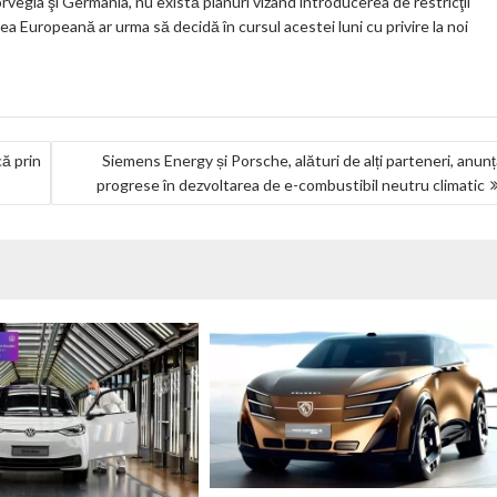
vegia şi Germania, nu există planuri vizând introducerea de restricţii
ea Europeană ar urma să decidă în cursul acestei luni cu privire la noi
ă prin
Siemens Energy și Porsche, alături de alți parteneri, anun
progrese în dezvoltarea de e-combustibil neutru climatic