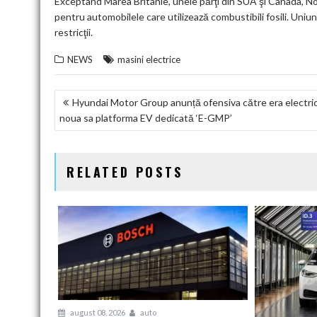
Exceptând Marea Britanie, unele părţi din SUA şi Canada, Nor
pentru automobilele care utilizează combustibili fosili. Uniun
restricţii.
NEWS
masini electrice
NAVIGARE
Hyundai Motor Group anunță ofensiva către era electric
noua sa platforma EV dedicată ‘E-GMP’
ÎN
ARTICOLE
RELATED POSTS
august 08, 2026
auto