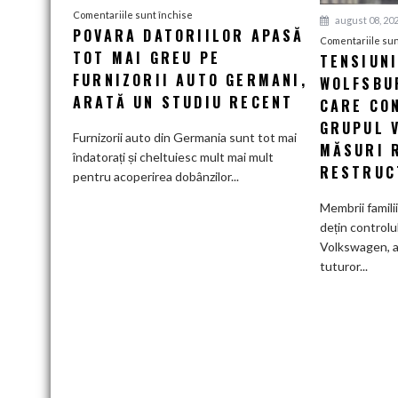
pentru
Comentariile sunt închise
august 08, 20
POVARA DATORIILOR APASĂ
Povara
Comentariile sun
TOT MAI GREU PE
datoriilor
TENSIUN
apasă
FURNIZORII AUTO GERMANI,
WOLFSBUR
tot
ARATĂ UN STUDIU RECENT
CARE CO
mai
GRUPUL 
greu
Furnizorii auto din Germania sunt tot mai
MĂSURI 
pe
îndatorați și cheltuiesc mult mai mult
RESTRUC
furnizorii
pentru acoperirea dobânzilor...
auto
Membrii famili
germani,
dețin controlu
arată
Volkswagen, a
un
tuturor...
studiu
recent