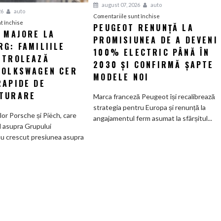
august 07, 2026
auto
26
auto
pentru
Comentariile sunt închise
pentru
t închise
PEUGEOT RENUNȚĂ LA
Peugeot
I MAJORE LA
Tensiuni
PROMISIUNEA DE A DEVENI
renunță
G: FAMILIILE
majore
la
100% ELECTRIC PÂNĂ ÎN
la
NTROLEAZĂ
promisiunea
2030 ȘI CONFIRMĂ ȘAPTE
Wolfsburg:
VOLKSWAGEN CER
de
MODELE NOI
Familiile
RAPIDE DE
a
care
deveni
TURARE
Marca franceză Peugeot își recalibrează
controlează
100%
strategia pentru Europa și renunță la
Grupul
electric
ilor Porsche și Piëch, care
angajamentul ferm asumat la sfârșitul...
Volkswagen
până
l asupra Grupului
cer
în
u crescut presiunea asupra
măsuri
2030
rapide
și
de
confirmă
restructurare
șapte
modele
noi