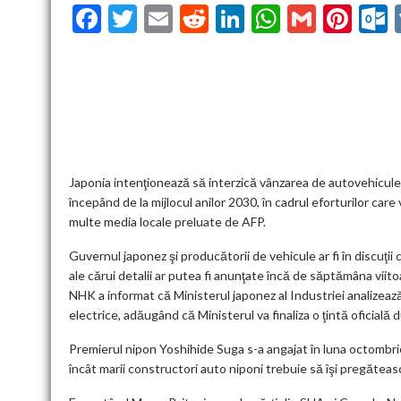
F
T
E
R
Li
W
G
Pi
ac
w
m
e
n
h
m
nt
u
e
itt
ai
d
ke
at
ai
er
l
b
er
l
di
dI
s
l
es
o
t
n
A
t
k
o
p
k
p
Japonia intenţionează să interzică vânzarea de autovehicul
începând de la mijlocul anilor 2030, în cadrul eforturilor care
multe media locale preluate de AFP.
Guvernul japonez şi producătorii de vehicule ar fi în discuţii c
ale cărui detalii ar putea fi anunţate încă de săptămâna viito
NHK a informat că Ministerul japonez al Industriei analizează 
electrice, adăugând că Ministerul va finaliza o ţintă oficială
Premierul nipon Yoshihide Suga s-a angajat în luna octombrie 
încât marii constructori auto niponi trebuie să îşi pregăteasc