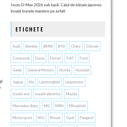
Isuzu D-Max 2026 sub lupă: Calul de bătaie japonez
învață bunele maniere pe asfalt
ETICHETE
Audi
Bentley
BMW
BYD
Chery
Citroen
Compacte
Dacia
Ferrari
FIAT
Ford
Geely
General Motors
Honda
Hyundai
şi
Jaguar
Kia
Lamborghini
Leapmotor
e
masini eco
masini electrice
Mazda
Mercedes-Benz
MG
MINI
Mitsubishi
Motorsport
NIO
Nissan
Opel
Peugeot