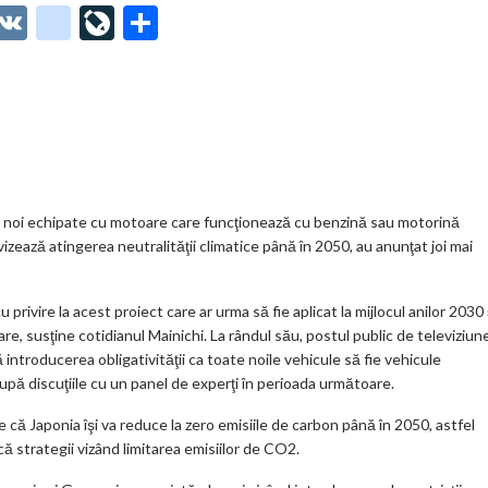
O
V
g
Li
P
t
K
o
ve
ar
o
o
Jo
ta
o
gl
ur
je
.
e_
n
az
co
b
al
ă
m
o
e noi echipate cu motoare care funcţionează cu benzină sau motorină
 vizează atingerea neutralităţii climatice până în 2050, au anunţat joi mai
o
k
u privire la acest proiect care ar urma să fie aplicat la mijlocul anilor 2030 
m
are, susţine cotidianul Mainichi. La rândul său, postul public de televiziun
introducerea obligativităţii ca toate noile vehicule să fie vehicule
ar
 după discuţiile cu un panel de experţi în perioada următoare.
ks
că Japonia îşi va reduce la zero emisiile de carbon până în 2050, astfel
ă strategii vizând limitarea emisiilor de CO2.