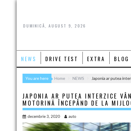
Skip
to
content
DUMINICĂ, AUGUST 9, 2026
NEWS
DRIVE TEST
EXTRA
BLOG
You are here
Home
NEWS
Japonia ar putea inte
JAPONIA AR PUTEA INTERZICE VÂ
MOTORINĂ ÎNCEPÂND DE LA MIJLO
decembrie 3, 2020
auto