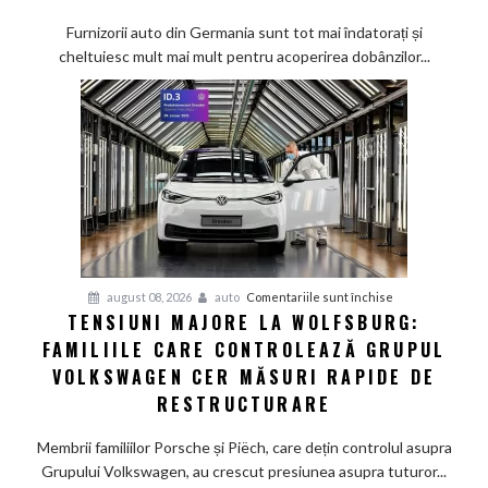
tot
mai
Furnizorii auto din Germania sunt tot mai îndatorați și
greu
cheltuiesc mult mai mult pentru acoperirea dobânzilor...
pe
furnizorii
auto
germani,
arată
un
studiu
recent
pentru
august 08, 2026
auto
Comentariile sunt închise
TENSIUNI MAJORE LA WOLFSBURG:
Tensiuni
FAMILIILE CARE CONTROLEAZĂ GRUPUL
majore
la
VOLKSWAGEN CER MĂSURI RAPIDE DE
Wolfsburg:
RESTRUCTURARE
Familiile
care
Membrii familiilor Porsche și Piëch, care dețin controlul asupra
controlează
Grupului Volkswagen, au crescut presiunea asupra tuturor...
Grupul