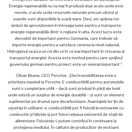
Energia regenerabilă nu va mai fi produsă doar acolo unde este
nevoie, ci acolo unde resursele naturale precum vântul și
soarele sunt disponibile la scară mare. Deci, vor apărea noi
lanțuri de aprovizionare în întreaga lume pentru a transporta
energie regenerabilă dintr-o regiune în alta. Acest lucru este
deosebit de important pentru Germania, care trebuie să
importe energie pentru a satisface cererea la nivel național.
Hidrogenul va juca un rol din ce în ce mai important în stocarea și
transportul energiei. Acesta este motivul pentru care sprijinul
guvernului german pentru proiect este un semnal important ”.
Oliver Blume, CEO Porsche: „Electromobilitatea este o
prioritate maximă la Porsche. E-combustibilii pentru automobile
sunt o completare utilă – dacă sunt produși în părți ale lumii
unde există un surplus de energie durabilă – și sunt un element
suplimentar pe drumul spre decarbonizare. Avantajele lor țin de
ușurința în utilizare: e-combustibilii pot fi folosiți la motoarele cu
combustie și hibride și pot folosi rețeaua existentă de stații de
alimentare. Folosindu-i, putem contribui în continuare la
protejarea mediului. În calitate de producător de motoare