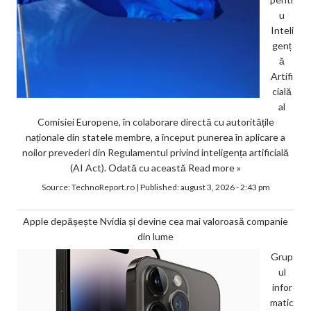
u
Inteli
genț
ă
Artifi
cială
al
Comisiei Europene, în colaborare directă cu autoritățile
naționale din statele membre, a început punerea în aplicare a
noilor prevederi din Regulamentul privind inteligența artificială
(AI Act). Odată cu această
Read more »
Source:
TechnoReport.ro
|
Published:
august 3, 2026 - 2:43 pm
Apple depășește Nvidia și devine cea mai valoroasă companie
din lume
Grup
ul
infor
matic