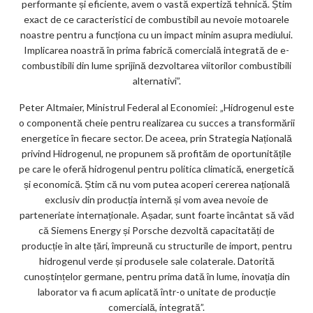
performante și eficiente, avem o vastă expertiză tehnică. Știm
exact de ce caracteristici de combustibil au nevoie motoarele
noastre pentru a funcționa cu un impact minim asupra mediului.
Implicarea noastră în prima fabrică comercială integrată de e-
combustibili din lume sprijină dezvoltarea viitorilor combustibili
alternativi”.
Peter Altmaier, Ministrul Federal al Economiei: „Hidrogenul este
o componentă cheie pentru realizarea cu succes a transformării
energetice în fiecare sector. De aceea, prin Strategia Națională
privind Hidrogenul, ne propunem să profităm de oportunitățile
pe care le oferă hidrogenul pentru politica climatică, energetică
și economică. Știm că nu vom putea acoperi cererea națională
exclusiv din producția internă și vom avea nevoie de
parteneriate internaționale. Așadar, sunt foarte încântat să văd
că Siemens Energy și Porsche dezvoltă capacitatăți de
producție în alte țări, împreună cu structurile de import, pentru
hidrogenul verde și produsele sale colaterale. Datorită
cunoștințelor germane, pentru prima dată în lume, inovația din
laborator va fi acum aplicată într-o unitate de producție
comercială, integrată”.