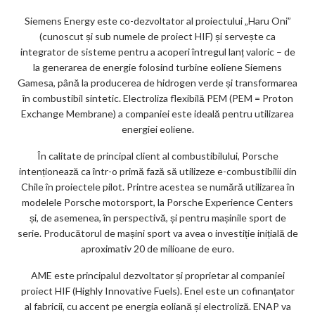
Siemens Energy este co-dezvoltator al proiectului „Haru Oni”
(cunoscut și sub numele de proiect HIF) și servește ca
integrator de sisteme pentru a acoperi întregul lanț valoric – de
la generarea de energie folosind turbine eoliene Siemens
Gamesa, până la producerea de hidrogen verde și transformarea
în combustibil sintetic. Electroliza flexibilă PEM (PEM = Proton
Exchange Membrane) a companiei este ideală pentru utilizarea
energiei eoliene.
În calitate de principal client al combustibilului, Porsche
intenționează ca într-o primă fază să utilizeze e-combustibilii din
Chile în proiectele pilot. Printre acestea se numără utilizarea în
modelele Porsche motorsport, la Porsche Experience Centers
și, de asemenea, în perspectivă, și pentru mașinile sport de
serie. Producătorul de mașini sport va avea o investiție inițială de
aproximativ 20 de milioane de euro.
AME este principalul dezvoltator și proprietar al companiei
proiect HIF (Highly Innovative Fuels). Enel este un cofinanțator
al fabricii, cu accent pe energia eoliană și electroliză. ENAP va