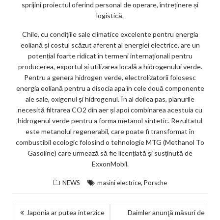
sprijini proiectul oferind personal de operare, întreținere și
logistică.
Chile, cu condițiile sale climatice excelente pentru energia
eoliană și costul scăzut aferent al energiei electrice, are un
potențial foarte ridicat în termeni internaționali pentru
producerea, exportul și utilizarea locală a hidrogenului verde.
Pentru a genera hidrogen verde, electrolizatorii folosesc
energia eoliană pentru a disocia apa în cele două componente
ale sale, oxigenul și hidrogenul. În al doilea pas, planurile
necesită filtrarea CO2 din aer și apoi combinarea acestuia cu
hidrogenul verde pentru a forma metanol sintetic. Rezultatul
este metanolul regenerabil, care poate fi transformat în
combustibil ecologic folosind o tehnologie MTG (Methanol To
Gasoline) care urmează să fie licențiată și susținută de
ExxonMobil.
,
NEWS
masini electrice
Porsche
NAVIGARE
Japonia ar putea interzice
Daimler anunţă măsuri de