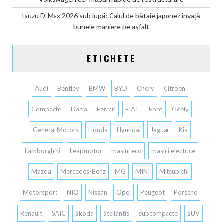
Isuzu D-Max 2026 sub lupă: Calul de bătaie japonez învață
bunele maniere pe asfalt
ETICHETE
Audi
Bentley
BMW
BYD
Chery
Citroen
Compacte
Dacia
Ferrari
FIAT
Ford
Geely
General Motors
Honda
Hyundai
Jaguar
Kia
Lamborghini
Leapmotor
masini eco
masini electrice
Mazda
Mercedes-Benz
MG
MINI
Mitsubishi
Motorsport
NIO
Nissan
Opel
Peugeot
Porsche
Renault
SAIC
Skoda
Stellantis
subcompacte
SUV