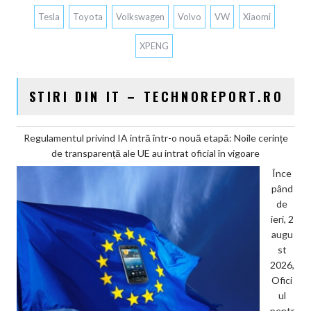
Tesla
Toyota
Volkswagen
Volvo
VW
Xiaomi
XPENG
STIRI DIN IT – TECHNOREPORT.RO
Regulamentul privind IA intră într-o nouă etapă: Noile cerințe
de transparență ale UE au intrat oficial în vigoare
Înce
pând
de
ieri, 2
augu
st
2026,
Ofici
ul
pentr