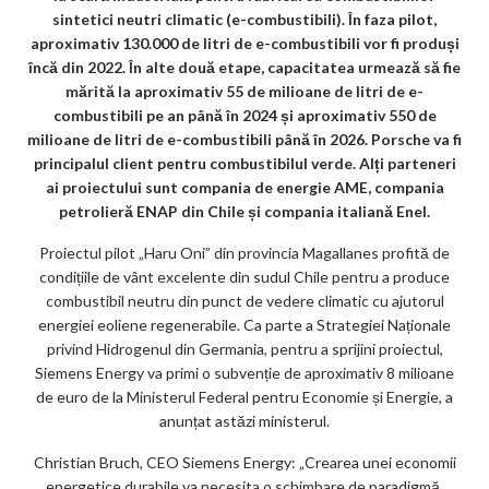
m
sintetici neutri climatic (e-combustibili). În faza pilot,
ar
aproximativ 130.000 de litri de e-combustibili vor fi produși
încă din 2022. În alte două etape, capacitatea urmează să fie
ks
mărită la aproximativ 55 de milioane de litri de e-
combustibili pe an până în 2024 și aproximativ 550 de
milioane de litri de e-combustibili până în 2026. Porsche va fi
principalul client pentru combustibilul verde. Alți parteneri
ai proiectului sunt compania de energie AME, compania
petrolieră ENAP din Chile și compania italiană Enel.
Proiectul pilot „Haru Oni” din provincia Magallanes profită de
condițiile de vânt excelente din sudul Chile pentru a produce
combustibil neutru din punct de vedere climatic cu ajutorul
energiei eoliene regenerabile. Ca parte a Strategiei Naționale
privind Hidrogenul din Germania, pentru a sprijini proiectul,
Siemens Energy va primi o subvenție de aproximativ 8 milioane
de euro de la Ministerul Federal pentru Economie și Energie, a
anunțat astăzi ministerul.
Christian Bruch, CEO Siemens Energy: „Crearea unei economii
energetice durabile va necesita o schimbare de paradigmă.