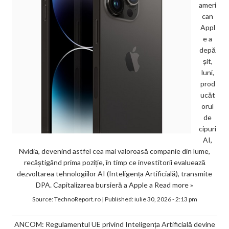
ameri
can
Appl
e a
depă
șit,
luni,
prod
ucăt
orul
de
cipuri
AI,
Nvidia, devenind astfel cea mai valoroasă companie din lume,
recâștigând prima poziție, în timp ce investitorii evaluează
dezvoltarea tehnologiilor AI (Inteligența Artificială), transmite
DPA. Capitalizarea bursieră a Apple a
Read more »
Source:
TechnoReport.ro
|
Published:
iulie 30, 2026 - 2:13 pm
ANCOM: Regulamentul UE privind Inteligența Artificială devine