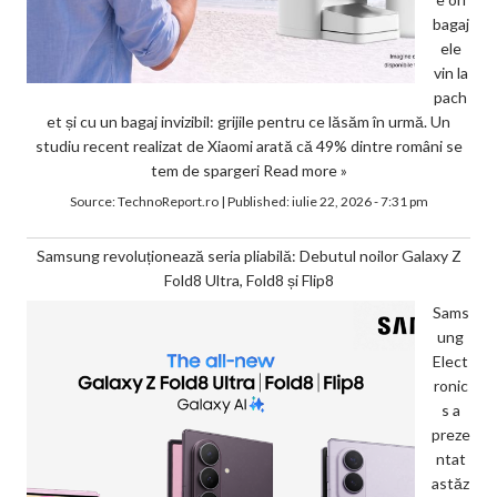
bagaj
ele
vin la
pach
et și cu un bagaj invizibil: grijile pentru ce lăsăm în urmă. Un
studiu recent realizat de Xiaomi arată că 49% dintre români se
tem de spargeri
Read more »
Source:
TechnoReport.ro
|
Published:
iulie 22, 2026 - 7:31 pm
Samsung revoluționează seria pliabilă: Debutul noilor Galaxy Z
Fold8 Ultra, Fold8 și Flip8
Sams
ung
Elect
ronic
s a
preze
ntat
astăz