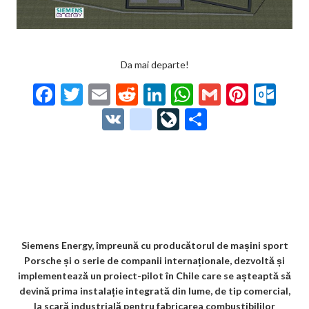
Da mai departe!
F
T
E
R
Li
W
G
Pi
O
ac
w
m
e
n
h
m
nt
ut
V
g
Li
P
e
itt
ai
d
ke
at
ai
er
lo
K
o
ve
ar
b
er
l
di
dI
s
l
es
o
o
Jo
ta
o
t
n
A
t
k.
gl
ur
je
o
p
co
e_
n
az
k
p
m
b
al
ă
o
Siemens Energy, împreună cu producătorul de mașini sport
Porsche și o serie de companii internaționale, dezvoltă și
o
implementează un proiect-pilot în Chile care se așteaptă să
k
devină prima instalație integrată din lume, de tip comercial,
la scară industrială pentru fabricarea combustibililor