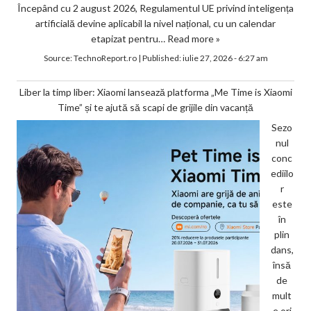
Începând cu 2 august 2026, Regulamentul UE privind inteligența
artificială devine aplicabil la nivel național, cu un calendar
etapizat pentru…
Read more »
Source:
TechnoReport.ro
|
Published:
iulie 27, 2026 - 6:27 am
Liber la timp liber: Xiaomi lansează platforma „Me Time is Xiaomi
Time” și te ajută să scapi de grijile din vacanță
Sezo
nul
conc
ediilo
r
este
în
plin
dans,
însă
de
mult
e ori