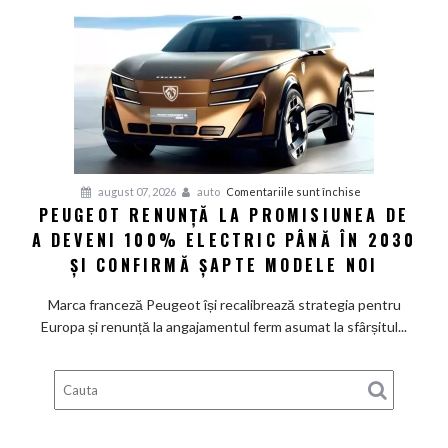
Volkswagen
cer
măsuri
rapide
de
restructurare
pentru
august 07, 2026
auto
Comentariile sunt închise
PEUGEOT RENUNȚĂ LA PROMISIUNEA DE
Peugeot
A DEVENI 100% ELECTRIC PÂNĂ ÎN 2030
renunță
la
ȘI CONFIRMĂ ȘAPTE MODELE NOI
promisiunea
de
Marca franceză Peugeot își recalibrează strategia pentru
a
Europa și renunță la angajamentul ferm asumat la sfârșitul...
deveni
100%
electric
până
în