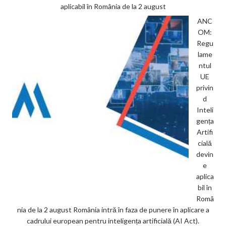
aplicabil în România de la 2 august
ANC
OM:
Regu
lame
ntul
UE
privin
d
Inteli
gența
Artifi
cială
devin
e
aplica
bil în
Româ
nia de la 2 august România intră în faza de punere în aplicare a
cadrului european pentru inteligența artificială (AI Act).