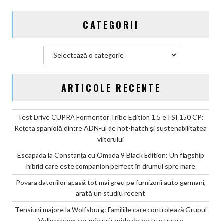
2030
și
CATEGORII
confirmă
șapte
modele
Categorii
noi
ARTICOLE RECENTE
Test Drive CUPRA Formentor Tribe Edition 1.5 eTSI 150 CP:
Rețeta spaniolă dintre ADN-ul de hot-hatch și sustenabilitatea
viitorului
Escapada la Constanța cu Omoda 9 Black Edition: Un flagship
hibrid care este companion perfect în drumul spre mare
Povara datoriilor apasă tot mai greu pe furnizorii auto germani,
arată un studiu recent
Tensiuni majore la Wolfsburg: Familiile care controlează Grupul
Volkswagen cer măsuri rapide de restructurare