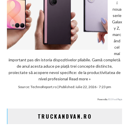
i
noua
serie
Galax
y Z,
marc
ând
cel
mai
important pas din istoria dispozitivelor pliabile. Gamă completă
de anul acesta aduce pe piață trei concepte distincte,
proiectate să acopere nevoi specifice: de la productivitatea de
nivel profesional
Read more »
Source:
TechnoReport.ro
|
Published:
iulie 22, 2026 - 7:23 pm
Powered by
RSS Feed Plugin
TRUCKANDVAN.RO