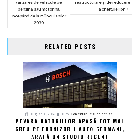
vânzarea de vehicule pe
restructurare şi de reducere
ÎN
benzină sau motorină
a cheltuielilor
ARTICOLE
începând de la mijlocul anilor
2030
RELATED POSTS
pentru
august 08, 2026
auto
Comentariile sunt închise
POVARA DATORIILOR APASĂ TOT MAI
Povara
GREU PE FURNIZORII AUTO GERMANI,
datoriilor
apasă
ARATĂ UN STUDIU RECENT