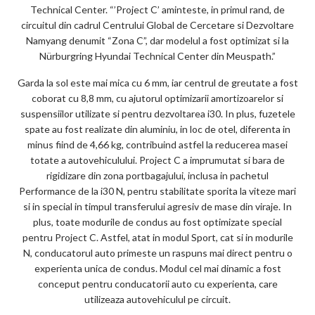
Technical Center. “’Project C’ aminteste, in primul rand, de
circuitul din cadrul Centrului Global de Cercetare si Dezvoltare
Namyang denumit “Zona C”, dar modelul a fost optimizat si la
Nürburgring Hyundai Technical Center din Meuspath.”
Garda la sol este mai mica cu 6 mm, iar centrul de greutate a fost
coborat cu 8,8 mm, cu ajutorul optimizarii amortizoarelor si
suspensiilor utilizate si pentru dezvoltarea i30. In plus, fuzetele
spate au fost realizate din aluminiu, in loc de otel, diferenta in
minus fiind de 4,66 kg, contribuind astfel la reducerea masei
totate a autovehiculului. Project C a imprumutat si bara de
rigidizare din zona portbagajului, inclusa in pachetul
Performance de la i30 N, pentru stabilitate sporita la viteze mari
si in special in timpul transferului agresiv de mase din viraje. In
plus, toate modurile de condus au fost optimizate special
pentru Project C. Astfel, atat in modul Sport, cat si in modurile
N, conducatorul auto primeste un raspuns mai direct pentru o
experienta unica de condus. Modul cel mai dinamic a fost
conceput pentru conducatorii auto cu experienta, care
utilizeaza autovehiculul pe circuit.