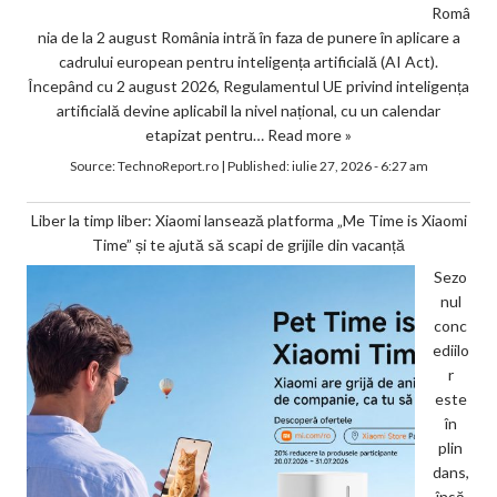
Româ
nia de la 2 august România intră în faza de punere în aplicare a
cadrului european pentru inteligența artificială (AI Act).
Începând cu 2 august 2026, Regulamentul UE privind inteligența
artificială devine aplicabil la nivel național, cu un calendar
etapizat pentru…
Read more »
Source:
TechnoReport.ro
|
Published:
iulie 27, 2026 - 6:27 am
Liber la timp liber: Xiaomi lansează platforma „Me Time is Xiaomi
Time” și te ajută să scapi de grijile din vacanță
Sezo
nul
conc
ediilo
r
este
în
plin
dans,
însă