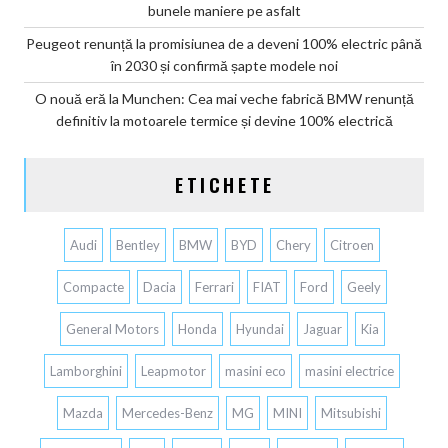
bunele maniere pe asfalt
Peugeot renunță la promisiunea de a deveni 100% electric până
în 2030 și confirmă șapte modele noi
O nouă eră la Munchen: Cea mai veche fabrică BMW renunță
definitiv la motoarele termice și devine 100% electrică
ETICHETE
Audi
Bentley
BMW
BYD
Chery
Citroen
Compacte
Dacia
Ferrari
FIAT
Ford
Geely
General Motors
Honda
Hyundai
Jaguar
Kia
Lamborghini
Leapmotor
masini eco
masini electrice
Mazda
Mercedes-Benz
MG
MINI
Mitsubishi