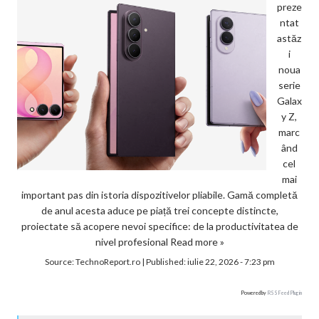
preze
ntat
astăz
i
noua
serie
Galax
y Z,
marc
ând
cel
mai
important pas din istoria dispozitivelor pliabile. Gamă completă
de anul acesta aduce pe piață trei concepte distincte,
proiectate să acopere nevoi specifice: de la productivitatea de
nivel profesional
Read more »
Source:
TechnoReport.ro
|
Published:
iulie 22, 2026 - 7:23 pm
Powered by
RSS Feed Plugin