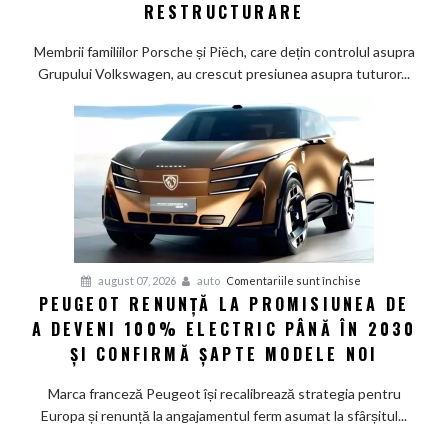
Wolfsburg:
RESTRUCTURARE
Familiile
care
Membrii familiilor Porsche și Piëch, care dețin controlul asupra
controlează
Grupului Volkswagen, au crescut presiunea asupra tuturor...
Grupul
Volkswagen
cer
măsuri
rapide
de
restructurare
pentru
august 07, 2026
auto
Comentariile sunt închise
PEUGEOT RENUNȚĂ LA PROMISIUNEA DE
Peugeot
A DEVENI 100% ELECTRIC PÂNĂ ÎN 2030
renunță
la
ȘI CONFIRMĂ ȘAPTE MODELE NOI
promisiunea
de
Marca franceză Peugeot își recalibrează strategia pentru
a
Europa și renunță la angajamentul ferm asumat la sfârșitul...
deveni