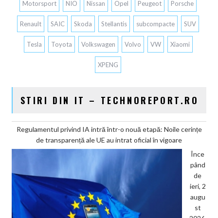
Motorsport
NIO
Nissan
Opel
Peugeot
Porsche
Renault
SAIC
Skoda
Stellantis
subcompacte
SUV
Tesla
Toyota
Volkswagen
Volvo
VW
Xiaomi
XPENG
STIRI DIN IT – TECHNOREPORT.RO
Regulamentul privind IA intră într-o nouă etapă: Noile cerințe
de transparență ale UE au intrat oficial în vigoare
Înce
pând
de
ieri, 2
augu
st