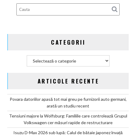
100%
electric
până
în
2030
și
CATEGORII
confirmă
șapte
modele
Categorii
noi
ARTICOLE RECENTE
Povara datoriilor apasă tot mai greu pe furnizorii auto germani,
arată un studiu recent
Tensiuni majore la Wolfsburg: Familiile care controlează Grupul
Volkswagen cer măsuri rapide de restructurare
Isuzu D-Max 2026 sub lupă: Calul de bătaie japonez învață