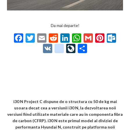
Da mai departe!
F
T
E
R
Li
W
G
Pi
O
ac
w
m
e
n
h
m
nt
ut
V
g
Li
P
e
itt
ai
d
ke
at
ai
er
lo
K
o
ve
ar
b
er
l
di
dI
s
l
es
o
o
Jo
ta
o
t
n
A
t
k.
gl
ur
je
o
p
co
e_
n
az
k
p
m
b
al
ă
o
i30 N Project C dispune de o structura cu 50 de kg mai
usoara decat cea a versiunii i30 N, la dezvoltarea noii
o
versiuni fiind utilizate materiale care au in componenta fibra
k
de carbon (CFRP). i30 N este primul model al diviziei de
performanta Hyundai N, construit pe platforma noii