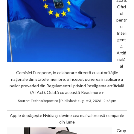
2026,
Ofici
ul
pentr
u
Inteli
genț
ă
Artifi
cială
al
Comisiei Europene, în colaborare directă cu autoritățile
naționale din statele membre, a început punerea în aplicare a
noilor prevederi din Regulamentul privind inteligența artificială
(AI Act). Odată cu această
Read more »
Source:
TechnoReport.ro
|
Published:
august 3, 2026 - 2:43 pm
Apple depășește Nvidia și devine cea mai valoroasă companie
din lume
Grup