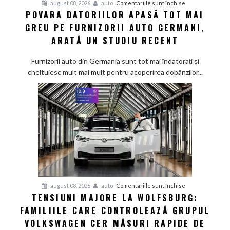
pentru
august 08, 2026
auto
Comentariile sunt închise
POVARA DATORIILOR APASĂ TOT MAI
Povara
GREU PE FURNIZORII AUTO GERMANI,
datoriilor
apasă
ARATĂ UN STUDIU RECENT
tot
mai
Furnizorii auto din Germania sunt tot mai îndatorați și
greu
cheltuiesc mult mai mult pentru acoperirea dobânzilor...
pe
furnizorii
auto
germani,
arată
un
studiu
recent
pentru
august 08, 2026
auto
Comentariile sunt închise
TENSIUNI MAJORE LA WOLFSBURG:
Tensiuni
FAMILIILE CARE CONTROLEAZĂ GRUPUL
majore
la
VOLKSWAGEN CER MĂSURI RAPIDE DE