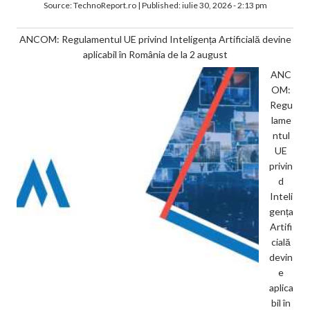
Source:
TechnoReport.ro
|
Published:
iulie 30, 2026 - 2:13 pm
ANCOM: Regulamentul UE privind Inteligența Artificială devine
aplicabil în România de la 2 august
ANC
OM:
Regu
lame
ntul
UE
privin
d
Inteli
gența
Artifi
cială
devin
e
aplica
bil în