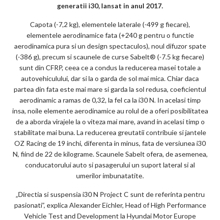
m
generatii i30, lansat in anul 2017.
ar
Capota (-7,2 kg), elementele laterale (-499 g fiecare),
ks
elementele aerodinamice fata (+240 g pentru o functie
aerodinamica pura si un design spectaculos), noul difuzor spate
(-386 g), precum si scaunele de curse Sabelt® (-7.5 kg fiecare)
sunt din CFRP, ceea ce a condus la reducerea masei totale a
autovehiculului, dar si la o garda de sol mai mica. Chiar daca
partea din fata este mai mare si garda la sol redusa, coeficientul
aerodinamic a ramas de 0,32, la fel ca la i30 N. In acelasi timp
insa, noile elemente aerodinamice au rolul de a oferi posibilitatea
de a aborda virajele la o viteza mai mare, avand in acelasi timp o
stabilitate mai buna. La reducerea greutatii contribuie si jantele
OZ Racing de 19 inchi, diferenta in minus, fata de versiunea i30
N, fiind de 22 de kilograme. Scaunele Sabelt ofera, de asemenea,
conducatorului auto si pasagerului un suport lateral si al
umerilor imbunatatite.
„Directia si suspensia i30 N Project C sunt de referinta pentru
pasionati”, explica Alexander Eichler, Head of High Performance
Vehicle Test and Development la Hyundai Motor Europe