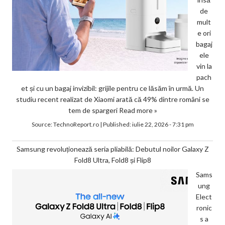
de
mult
e ori
bagaj
ele
vin la
pach
et și cu un bagaj invizibil: grijile pentru ce lăsăm în urmă. Un
studiu recent realizat de Xiaomi arată că 49% dintre români se
tem de spargeri
Read more »
Source:
TechnoReport.ro
|
Published:
iulie 22, 2026 - 7:31 pm
Samsung revoluționează seria pliabilă: Debutul noilor Galaxy Z
Fold8 Ultra, Fold8 și Flip8
Sams
ung
Elect
ronic
s a