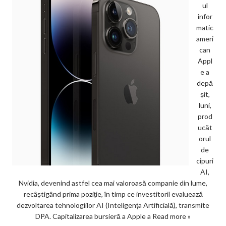
ul
infor
matic
ameri
can
Appl
e a
depă
șit,
luni,
prod
ucăt
orul
de
cipuri
AI,
Nvidia, devenind astfel cea mai valoroasă companie din lume,
recâștigând prima poziție, în timp ce investitorii evaluează
dezvoltarea tehnologiilor AI (Inteligența Artificială), transmite
DPA. Capitalizarea bursieră a Apple a
Read more »