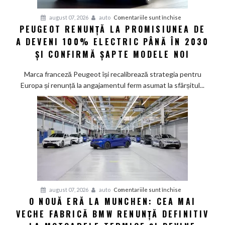
pentru
august 07, 2026
auto
Comentariile sunt închise
PEUGEOT RENUNȚĂ LA PROMISIUNEA DE
Peugeot
A DEVENI 100% ELECTRIC PÂNĂ ÎN 2030
renunță
la
ȘI CONFIRMĂ ȘAPTE MODELE NOI
promisiunea
de
Marca franceză Peugeot își recalibrează strategia pentru
a
Europa și renunță la angajamentul ferm asumat la sfârșitul...
deveni
100%
electric
până
în
2030
și
confirmă
șapte
pentru
august 07, 2026
auto
Comentariile sunt închise
modele
O NOUĂ ERĂ LA MUNCHEN: CEA MAI
O
noi
VECHE FABRICĂ BMW RENUNȚĂ DEFINITIV
nouă
eră