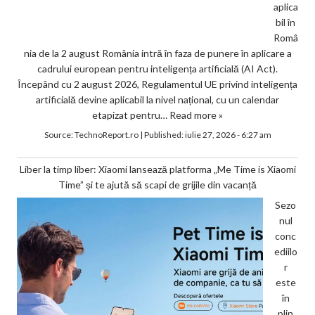
aplica
bil în
Româ
nia de la 2 august România intră în faza de punere în aplicare a
cadrului european pentru inteligența artificială (AI Act).
Începând cu 2 august 2026, Regulamentul UE privind inteligența
artificială devine aplicabil la nivel național, cu un calendar
etapizat pentru…
Read more »
Source:
TechnoReport.ro
|
Published:
iulie 27, 2026 - 6:27 am
Liber la timp liber: Xiaomi lansează platforma „Me Time is Xiaomi
Time” și te ajută să scapi de grijile din vacanță
Sezo
nul
conc
ediilo
r
este
în
plin