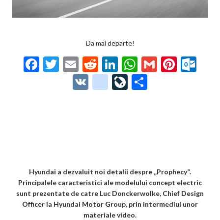
Da mai departe!
F
T
E
R
Li
W
G
Pi
O
ac
w
m
e
n
h
m
nt
ut
V
g
Li
P
e
itt
ai
d
ke
at
ai
er
lo
K
o
ve
ar
b
er
l
di
dI
s
l
es
o
o
Jo
ta
o
t
n
A
t
k.
gl
ur
je
o
p
co
e_
n
az
k
p
m
b
al
ă
o
Hyundai a dezvaluit noi detalii despre „Prophecy”.
Principalele caracteristici ale modelului concept electric
o
sunt prezentate de catre Luc Donckerwolke, Chief Design
k
Officer la Hyundai Motor Group, prin intermediul unor
materiale video.