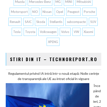
Mazda
Mercedes-Benz
MG
MINI
Mitsubishi
Motorsport
NIO
Nissan
Opel
Peugeot
Porsche
Renault
SAIC
Skoda
Stellantis
subcompacte
SUV
Tesla
Toyota
Volkswagen
Volvo
VW
Xiaomi
XPENG
STIRI DIN IT – TECHNOREPORT.RO
Regulamentul privind IA intră într-o nouă etapă: Noile cerințe
de transparență ale UE au intrat oficial în vigoare
Înce
pând
de
ieri, 2
augu