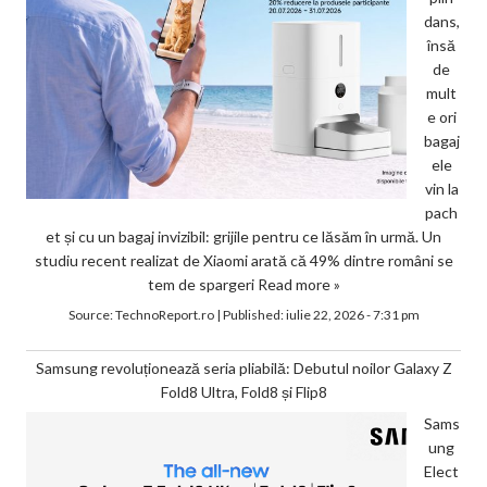
dans,
însă
de
mult
e ori
bagaj
ele
vin la
pach
et și cu un bagaj invizibil: grijile pentru ce lăsăm în urmă. Un
studiu recent realizat de Xiaomi arată că 49% dintre români se
tem de spargeri
Read more »
Source:
TechnoReport.ro
|
Published:
iulie 22, 2026 - 7:31 pm
Samsung revoluționează seria pliabilă: Debutul noilor Galaxy Z
Fold8 Ultra, Fold8 și Flip8
Sams
ung
Elect