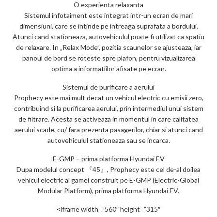
O experienta relaxanta
Sistemul infotaiment este integrat intr-un ecran de mari
dimensiuni, care se intinde pe intreaga suprafata a bordului.
Atunci cand stationeaza, autovehiculul poate fi utilizat ca spatiu
de relaxare. In „Relax Mode”, pozitia scaunelor se ajusteaza, iar
panoul de bord se roteste spre plafon, pentru vizualizarea
optima a informatiilor afisate pe ecran.
Sistemul de purificare a aerului
Prophecy este mai mult decat un vehicul electric cu emisii zero,
contribuind si la purificarea aerului, prin intermediul unui sistem
de filtrare. Acesta se activeaza in momentul in care calitatea
aerului scade, cu/ fara prezenta pasagerilor, chiar si atunci cand
autovehiculul stationeaza sau se incarca.
E-GMP – prima platforma Hyundai EV
Dupa modelul concept 『45』, Prophecy este cel de-al doilea
vehicul electric al gamei construit pe E-GMP (Electric-Global
Modular Platform), prima platforma Hyundai EV.
<iframe width=”560″ height=”315″