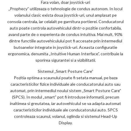
Fara volan, doar joystick-uri
„Prophecy” utilizeaza o tehnologie de condus autonom. In locul
volanului clasic exista doua joystick-uri, unul amplasat pe
consola centrala, iar celalalt pe garnitura portierei. Conducatorul
auto poate controla autovehiculul dintr-o pozitie confortabila,
avand parte de o experienta de condus intuitiva. Mai mult, 90%
dintre functiile autovehiculului pot fi accesate prin intermediul
butoanelor integrate in joystick-uri. Aceasta configuratie
ergonomica, denumita „Intuitive Human Interface”, contribuie la
sporirea sigurantei si a vizibilitatii.
Sistemul „Smart Posture Care”
Pozitia optima a scaunului poate fi setata manual, pe baza
caracteristicilor fizice individuale ale conducatorului auto sau
automat, prin intermediul noului sistem „Smart Posture Care”
(SPCS). In modul „smart” pot fi introduse informatii, precum
inaltimea si greutatea, iar autovehiculul se va adapta automat
caracteristicilor individuale ale conducatorului auto. SPCS
controleaza scaunul, volanul, oglinda si sistemul Head-Up
Display.