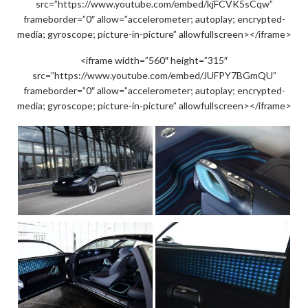
src=”https://www.youtube.com/embed/kjFCVK5sCqw”
frameborder=”0″ allow=”accelerometer; autoplay; encrypted-
media; gyroscope; picture-in-picture” allowfullscreen></iframe>
<iframe width=”560″ height=”315″
src=”https://www.youtube.com/embed/JUFPY7BGmQU”
frameborder=”0″ allow=”accelerometer; autoplay; encrypted-
media; gyroscope; picture-in-picture” allowfullscreen></iframe>