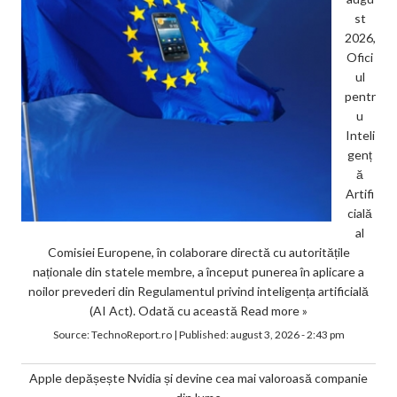
st
2026,
Ofici
ul
pentr
u
Inteli
genț
ă
Artifi
cială
al
Comisiei Europene, în colaborare directă cu autoritățile
naționale din statele membre, a început punerea în aplicare a
noilor prevederi din Regulamentul privind inteligența artificială
(AI Act). Odată cu această
Read more »
Source:
TechnoReport.ro
|
Published:
august 3, 2026 - 2:43 pm
Apple depășește Nvidia și devine cea mai valoroasă companie