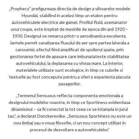
m
„Prophecy” prefigureaza directia de design a viitoarelor modele
ar
Hyundai, stabilind in acelasi timp un etalon pentru
ks
autovehiculele electrice ale gamei. Profilul fluid, asemanator
unui coupe, este inspirat de masinile de epoca din anii 1920 –
1930. Designul se remarca printr-o aerodinamica excelenta.
Jantele permit canalizarea fluxului de aer spre partea laterala a
caroseriei, efectul fiind amplificat de spoilerul spate, prin
gestionarea fortei de apasare care imbunatateste stabilitatea
autovehiculului, la deplasarea cu viteza mare. La interior,
materialele utilizate sunt ecologice, in timp ce culorile si
texturile au fost concepute pentru a oferi o experienta placuta
pasagerilor.
„Termenul Sensuous reflecta componenta emotionala a
designului modelelor noastre, in timp ce Sportiness evidentiaza
dinamismul – sa fii conectat la tot ceea ce se intampla in jurul
tau’’, a declarat Donckerwolke. „Sensuous Sportiness nu este un
nou limbaj sau o noua filosofie, ci un nou concept utilizat in
procesul de dezvoltare a autovehiculelor.”