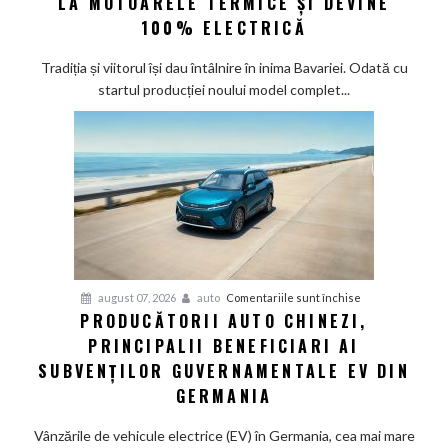
LA MOTOARELE TERMICE ȘI DEVINE
la
100% ELECTRICĂ
Munchen:
Cea
Tradiția și viitorul își dau întâlnire în inima Bavariei. Odată cu
mai
startul producției noului model complet...
veche
fabrică
BMW
renunță
definitiv
la
motoarele
termice
și
pentru
august 07, 2026
auto
Comentariile sunt închise
devine
PRODUCĂTORII AUTO CHINEZI,
Producătorii
100%
PRINCIPALII BENEFICIARI AI
auto
electrică
chinezi,
SUBVENȚILOR GUVERNAMENTALE EV DIN
principalii
GERMANIA
beneficiari
ai
Vânzările de vehicule electrice (EV) în Germania, cea mai mare