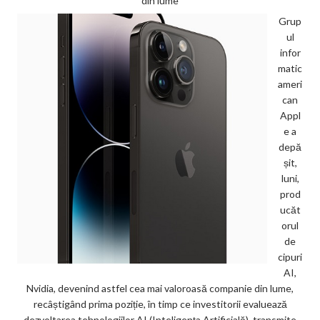
din lume
Grup
ul
infor
matic
ameri
can
Appl
e a
depă
șit,
luni,
prod
ucăt
orul
de
cipuri
AI,
Nvidia, devenind astfel cea mai valoroasă companie din lume,
recâștigând prima poziție, în timp ce investitorii evaluează
dezvoltarea tehnologiilor AI (Inteligența Artificială), transmite