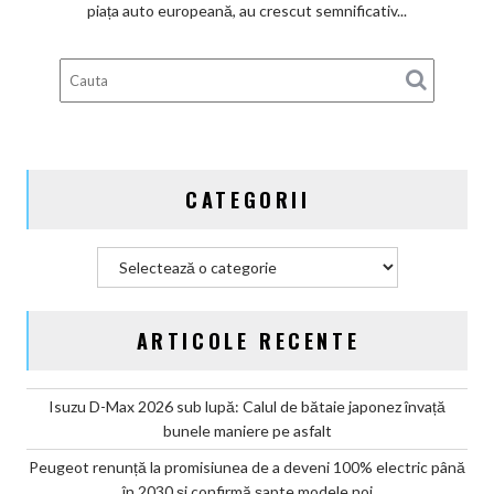
subvenților
piața auto europeană, au crescut semnificativ...
guvernamentale
EV
din
Germania
CATEGORII
Categorii
ARTICOLE RECENTE
Isuzu D-Max 2026 sub lupă: Calul de bătaie japonez învață
bunele maniere pe asfalt
Peugeot renunță la promisiunea de a deveni 100% electric până
în 2030 și confirmă șapte modele noi