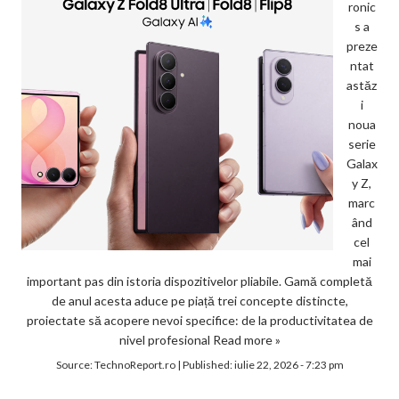
ronic
s a
preze
ntat
astăz
i
noua
serie
Galax
y Z,
marc
ând
cel
mai
important pas din istoria dispozitivelor pliabile. Gamă completă
de anul acesta aduce pe piață trei concepte distincte,
proiectate să acopere nevoi specifice: de la productivitatea de
nivel profesional
Read more »
Source:
TechnoReport.ro
|
Published:
iulie 22, 2026 - 7:23 pm