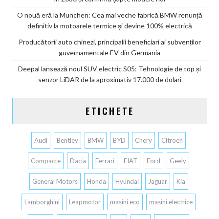
O nouă eră la Munchen: Cea mai veche fabrică BMW renunță
definitiv la motoarele termice și devine 100% electrică
Producătorii auto chinezi, principalii beneficiari ai subvenților
guvernamentale EV din Germania
Deepal lansează noul SUV electric S05: Tehnologie de top și
senzor LiDAR de la aproximativ 17.000 de dolari
ETICHETE
Audi
Bentley
BMW
BYD
Chery
Citroen
Compacte
Dacia
Ferrari
FIAT
Ford
Geely
General Motors
Honda
Hyundai
Jaguar
Kia
Lamborghini
Leapmotor
masini eco
masini electrice