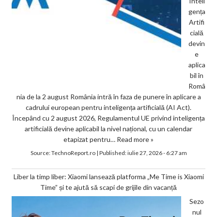
Inteli
gența
Artifi
cială
devin
e
aplica
bil în
Româ
nia de la 2 august România intră în faza de punere în aplicare a
cadrului european pentru inteligența artificială (AI Act).
Începând cu 2 august 2026, Regulamentul UE privind inteligența
artificială devine aplicabil la nivel național, cu un calendar
etapizat pentru…
Read more »
Source:
TechnoReport.ro
|
Published:
iulie 27, 2026 - 6:27 am
Liber la timp liber: Xiaomi lansează platforma „Me Time is Xiaomi
Time” și te ajută să scapi de grijile din vacanță
Sezo
nul