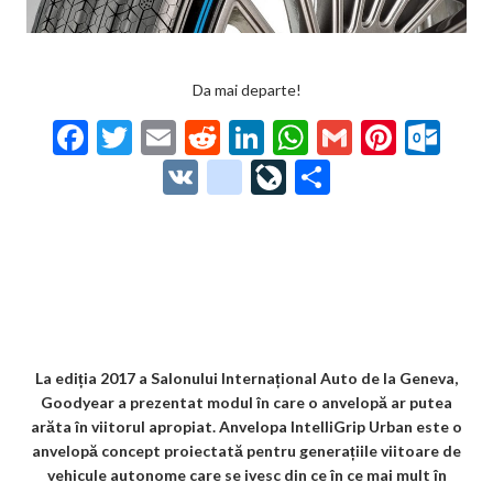
Da mai departe!
F
T
E
R
Li
W
G
Pi
O
ac
w
m
e
n
h
m
nt
ut
V
g
Li
P
e
itt
ai
d
ke
at
ai
er
lo
K
o
ve
ar
b
er
l
di
dI
s
l
es
o
o
Jo
ta
o
t
n
A
t
k.
gl
ur
je
o
p
co
e_
n
az
k
p
m
b
al
ă
o
La ediția 2017 a Salonului Internațional Auto de la Geneva,
Goodyear a prezentat modul în care o anvelopă ar putea
o
arăta în viitorul apropiat. Anvelopa IntelliGrip Urban este o
k
anvelopă concept proiectată pentru generațiile viitoare de
vehicule autonome care se ivesc din ce în ce mai mult în