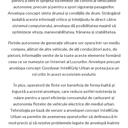
pentru a veni în sprijinul sistemelor de control al vehiculelor
autonome, precum și pentru a spori siguranța pasagerilor.
Anvelopa concept simte drumul și condițiile de drum. Strângând
laolaltă aceste informații critice și trimițându-le direct către
sistemul computerului, anvelopa dă posibilitatea mașinii să
optimizeze viteza, manevrabilitatea, frânarea și stabilitatea.
Flotele autonome de generație viitoare vor opera într-un mediu
compex, alături de alte vehicule, de alți conducători auto, de
pietoni, informațiile venite de la toate aceste elemente formând
ceea ce se numește un Internet al Lucrurilor. Anvelope precum
anvelopa concept Goodyear IntelliGrip Urban ar putea juca un
rol critic în acest ecosistem evolutiv.
În plus, operatorii de flote vor beneficia de forma înaltă și
îngustă a acestei anvelope, care reduce astfel rezistența la
rulare pentru a spori eficiența consumului de carburant și
autonomia flotelor de vehicule electrice din mediul urban.
Tehnologia pe bază de senzor a anvelopei concept IntelliGrip
Urban va permite de asemenea operatorilor să definească în
mod precis și să rezolve problemele legate de anvelopă înainte