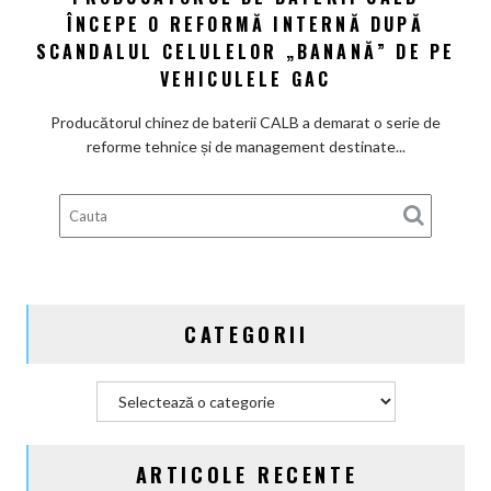
ÎNCEPE O REFORMĂ INTERNĂ DUPĂ
de
baterii
SCANDALUL CELULELOR „BANANĂ” DE PE
CALB
VEHICULELE GAC
începe
o
Producătorul chinez de baterii CALB a demarat o serie de
reformă
reforme tehnice și de management destinate...
internă
după
scandalul
celulelor
„banană”
de
pe
CATEGORII
vehiculele
GAC
Categorii
ARTICOLE RECENTE