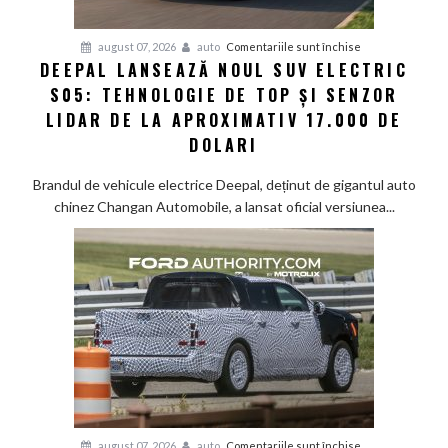
pentru
august 07, 2026
auto
Comentariile sunt închise
DEEPAL LANSEAZĂ NOUL SUV ELECTRIC
Deepal
S05: TEHNOLOGIE DE TOP ȘI SENZOR
lansează
noul
LIDAR DE LA APROXIMATIV 17.000 DE
SUV
DOLARI
electric
S05:
Brandul de vehicule electrice Deepal, deținut de gigantul auto
Tehnologie
chinez Changan Automobile, a lansat oficial versiunea...
de
top
și
senzor
LiDAR
de
la
aproximativ
17.000
de
dolari
pentru
august 07, 2026
auto
Comentariile sunt închise