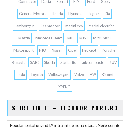
Compacte
Dacia
Ferrari
FIAT
Ford
Geely
General Motors
Honda
Hyundai
Jaguar
Kia
Lamborghini
Leapmotor
masini eco
masini electrice
Mazda
Mercedes-Benz
MG
MINI
Mitsubishi
Motorsport
NIO
Nissan
Opel
Peugeot
Porsche
Renault
SAIC
Skoda
Stellantis
subcompacte
SUV
Tesla
Toyota
Volkswagen
Volvo
VW
Xiaomi
XPENG
STIRI DIN IT – TECHNOREPORT.RO
Regulamentul privind IA intră într-o nouă etapă: Noile cerințe