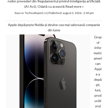
noilor prevederi din Regulamentul privind inteligența artificială
(AI Act). Odată cu această
Read more »
Source:
TechnoReport.ro
|
Published:
august 3, 2026 - 2:43 pm
Apple depășește Nvidia și devine cea mai valoroasă companie
din lume
Grup
ul
infor
matic
ameri
can
Appl
e a
depă
șit,
luni,
prod
ucăt
orul