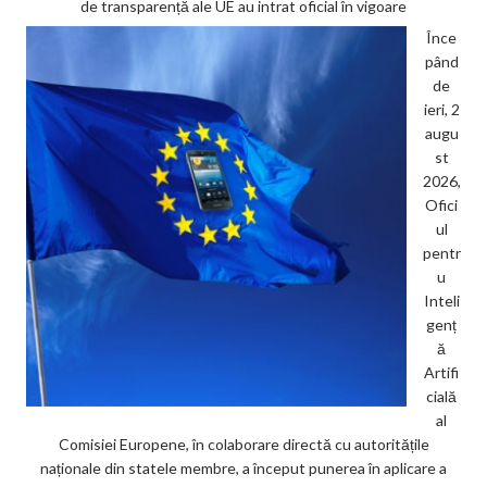
de transparență ale UE au intrat oficial în vigoare
Înce
pând
de
ieri, 2
augu
st
2026,
Ofici
ul
pentr
u
Inteli
genț
ă
Artifi
cială
al
Comisiei Europene, în colaborare directă cu autoritățile
naționale din statele membre, a început punerea în aplicare a