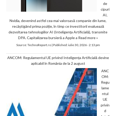
de
cipuri
AI,
Nvidia, devenind astfel cea mai valoroasă companie din lume,
recâștigând prima poziție, în timp ce investitorii evaluează
dezvoltarea tehnologiilor AI (Inteligența Artificială), transmite
DPA. Capitalizarea bursieră a Apple a
Read more »
Source:
TechnoReport.ro
|
Published:
iulie 30, 2026 - 2:13 pm
ANCOM: Regulamentul UE privind Inteligența Artificială devine
aplicabil în România de la 2 august
ANC
OM:
Regu
lame
ntul
UE
privin
d