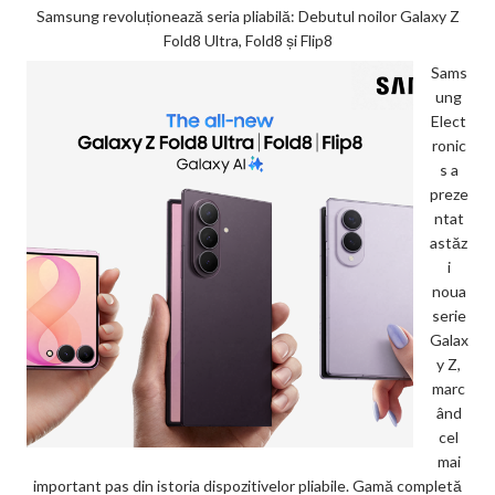
Samsung revoluționează seria pliabilă: Debutul noilor Galaxy Z
Fold8 Ultra, Fold8 și Flip8
Sams
ung
Elect
ronic
s a
preze
ntat
astăz
i
noua
serie
Galax
y Z,
marc
ând
cel
mai
important pas din istoria dispozitivelor pliabile. Gamă completă