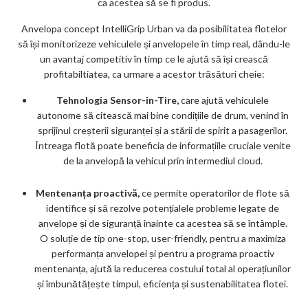
ca acestea să se fi produs.
Anvelopa concept IntelliGrip Urban va da posibilitatea flotelor
să își monitorizeze vehiculele și anvelopele în timp real, dându-le
un avantaj competitiv în timp ce le ajută să își crească
profitabiltiatea, ca urmare a acestor trăsături cheie:
Tehnologia Sensor-in-Tire,
care ajută vehiculele
autonome să citească mai bine condițiile de drum, venind în
sprijinul creșterii siguranței și a stării de spirit a pasagerilor.
Întreaga flotă poate beneficia de informațiile cruciale venite
de la anvelopă la vehicul prin intermediul cloud.
Mentenanța proactivă,
ce permite operatorilor de flote să
identifice și să rezolve potențialele probleme legate de
anvelope și de siguranță înainte ca acestea să se întâmple.
O soluție de tip one-stop, user-friendly, pentru a maximiza
performanța anvelopei și pentru a programa proactiv
mentenanța, ajută la reducerea costului total al operațiunilor
și îmbunătățește timpul, eficiența și sustenabilitatea flotei.