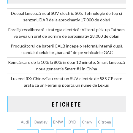
Deepal lansează noul SUV electric S05: Tehnologie de top și
senzor LiDAR de la aproximativ 17.000 de dolari
Ford își recalibrează strategia electrică: Viitorul pick-up Fathom
va avea un preț de pornire de aproximativ 28.000 de dolari
Producătorul de baterii CALB începe o reformă internă după
scandalul celulelor „banană” de pe vehiculele GAC
Reîncărcare de la 10% la 80% în doar 12 minute: Smart lansează
noua generație Smart #1 în China
Luxeed RX: Chinezii au creat un SUV electric de 585 CP care
arată ca un Ferrari și poartă un nume de Lexus
ETICHETE
Audi
Bentley
BMW
BYD
Chery
Citroen