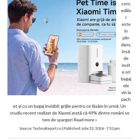
conc
ediilo
r
este
în
plin
dans,
însă
de
mult
e ori
bagaj
ele
vin la
pach
et și cu un bagaj invizibil: grijile pentru ce lăsăm în urmă. Un
studiu recent realizat de Xiaomi arată că 49% dintre români se
tem de spargeri
Read more »
Source:
TechnoReport.ro
|
Published:
iulie 22, 2026 - 7:31 pm