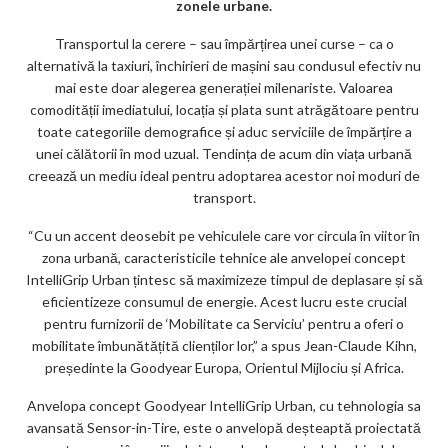
m
zonele urbane.
ar
Transportul la cerere – sau împărțirea unei curse – ca o
ks
alternativă la taxiuri, închirieri de mașini sau condusul efectiv nu
mai este doar alegerea generației milenariste. Valoarea
comodității imediatului, locația și plata sunt atrăgătoare pentru
toate categoriile demografice și aduc serviciile de împărțire a
unei călătorii în mod uzual. Tendința de acum din viața urbană
creează un mediu ideal pentru adoptarea acestor noi moduri de
transport.
“Cu un accent deosebit pe vehiculele care vor circula în viitor în
zona urbană, caracteristicile tehnice ale anvelopei concept
IntelliGrip Urban țintesc să maximizeze timpul de deplasare și să
eficientizeze consumul de energie. Acest lucru este crucial
pentru furnizorii de ‘Mobilitate ca Serviciu’ pentru a oferi o
mobilitate îmbunătățită clienților lor,” a spus Jean-Claude Kihn,
președinte la Goodyear Europa, Orientul Mijlociu și Africa.
Anvelopa concept Goodyear IntelliGrip Urban, cu tehnologia sa
avansată Sensor-in-Tire, este o anvelopă deșteaptă proiectată