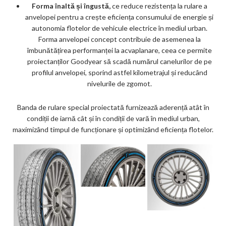
Forma înaltă și îngustă,
ce reduce rezistența la rulare a
anvelopei pentru a crește eficiența consumului de energie și
autonomia flotelor de vehicule electrice în mediul urban.
Forma anvelopei concept contribuie de asemenea la
îmbunătățirea performanței la acvaplanare, ceea ce permite
proiectanților Goodyear să scadă numărul canelurilor de pe
profilul anvelopei, sporind astfel kilometrajul și reducând
nivelurile de zgomot.
Banda de rulare special proiectată furnizează aderență atât în
condiții de iarnă cât și în condiții de vară în mediul urban,
maximizând timpul de funcționare și optimizând eficiența flotelor.