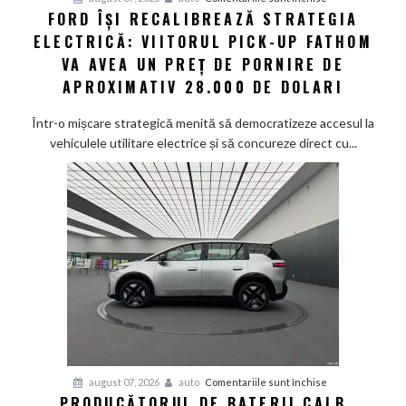
FORD ÎȘI RECALIBREAZĂ STRATEGIA
Ford
ELECTRICĂ: VIITORUL PICK-UP FATHOM
își
recalibrează
VA AVEA UN PREȚ DE PORNIRE DE
strategia
APROXIMATIV 28.000 DE DOLARI
electrică:
Viitorul
Într-o mișcare strategică menită să democratizeze accesul la
pick-
vehiculele utilitare electrice și să concureze direct cu...
up
Fathom
va
avea
un
preț
de
pornire
de
aproximativ
28.000
de
pentru
august 07, 2026
auto
Comentariile sunt închise
dolari
PRODUCĂTORUL DE BATERII CALB
Producătorul