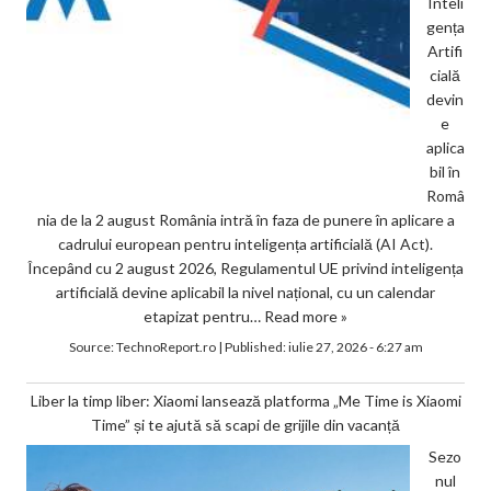
Inteli
gența
Artifi
cială
devin
e
aplica
bil în
Româ
nia de la 2 august România intră în faza de punere în aplicare a
cadrului european pentru inteligența artificială (AI Act).
Începând cu 2 august 2026, Regulamentul UE privind inteligența
artificială devine aplicabil la nivel național, cu un calendar
etapizat pentru…
Read more »
Source:
TechnoReport.ro
|
Published:
iulie 27, 2026 - 6:27 am
Liber la timp liber: Xiaomi lansează platforma „Me Time is Xiaomi
Time” și te ajută să scapi de grijile din vacanță
Sezo
nul