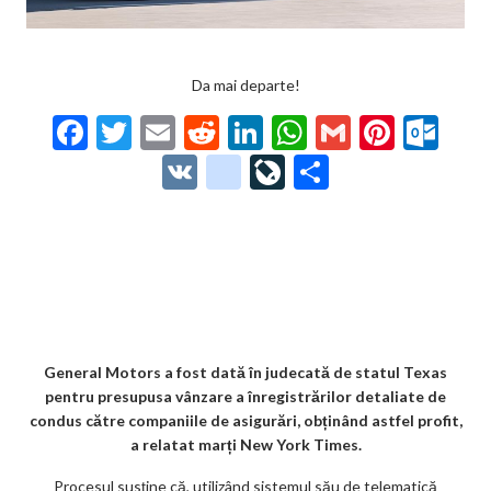
Da mai departe!
F
T
E
R
Li
W
G
Pi
O
ac
w
m
e
n
h
m
nt
ut
V
g
Li
P
e
itt
ai
d
ke
at
ai
er
lo
K
o
ve
ar
b
er
l
di
dI
s
l
es
o
o
Jo
ta
o
t
n
A
t
k.
gl
ur
je
o
p
co
e_
n
az
k
p
m
b
al
ă
o
General Motors a fost dată în judecată de statul Texas
pentru presupusa vânzare a înregistrărilor detaliate de
o
condus către companiile de asigurări, obținând astfel profit,
k
a relatat marți New York Times.
m
Procesul susține că, utilizând sistemul său de telematică