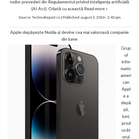
noilor prevederi din Regulamentul privind inteligența artificială
(AI Act). Odată cu această
Read more »
Source:
TechnoReport.ro
|
Published:
august 3, 2026 - 2:43 pm
Apple depășește Nvidia și devine cea mai valoroasă companie
din lume
Grup
ul
infor
matic
ameri
can
Appl
e a
depă
șit,
luni,
prod
ucăt
orul