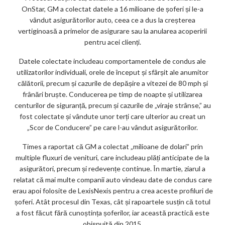
OnStar, GM a colectat datele a 16 milioane de șoferi și le-a
ar
vândut asigurătorilor auto, ceea ce a dus la creșterea
ks
vertiginoasă a primelor de asigurare sau la anularea acoperirii
pentru acei clienți.
Datele colectate includeau comportamentele de condus ale
utilizatorilor individuali, orele de început și sfârșit ale anumitor
călătorii, precum și cazurile de depășire a vitezei de 80 mph și
frânări bruște. Conducerea pe timp de noapte și utilizarea
centurilor de siguranță, precum și cazurile de „viraje strânse,” au
fost colectate și vândute unor terți care ulterior au creat un
„Scor de Conducere” pe care l-au vândut asigurătorilor.
Times a raportat că GM a colectat „milioane de dolari” prin
multiple fluxuri de venituri, care includeau plăți anticipate de la
asigurători, precum și redevențe continue. În martie, ziarul a
relatat că mai multe companii auto vindeau date de condus care
erau apoi folosite de LexisNexis pentru a crea aceste profiluri de
șoferi. Atât procesul din Texas, cât și rapoartele susțin că totul
a fost făcut fără cunoștința șoferilor, iar această practică este
obișnuită din 2015.