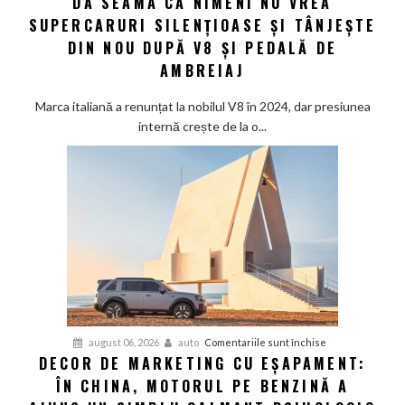
DĂ SEAMA CĂ NIMENI NU VREA
Modena:
SUPERCARURI SILENȚIOASE ȘI TÂNJEȘTE
Maserati
DIN NOU DUPĂ V8 ȘI PEDALĂ DE
își
AMBREIAJ
dă
seama
Marca italiană a renunțat la nobilul V8 în 2024, dar presiunea
că
internă crește de la o...
nimeni
nu
vrea
supercaruri
silențioase
și
tânjește
din
nou
după
V8
pentru
august 06, 2026
auto
Comentariile sunt închise
și
DECOR DE MARKETING CU EȘAPAMENT:
Decor
pedală
ÎN CHINA, MOTORUL PE BENZINĂ A
de
de
marketing