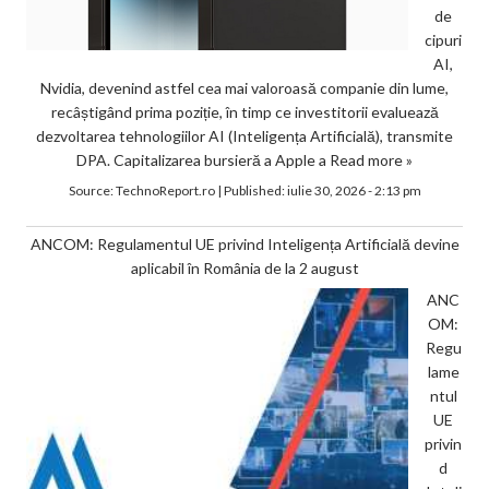
de
cipuri
AI,
Nvidia, devenind astfel cea mai valoroasă companie din lume,
recâștigând prima poziție, în timp ce investitorii evaluează
dezvoltarea tehnologiilor AI (Inteligența Artificială), transmite
DPA. Capitalizarea bursieră a Apple a
Read more »
Source:
TechnoReport.ro
|
Published:
iulie 30, 2026 - 2:13 pm
ANCOM: Regulamentul UE privind Inteligența Artificială devine
aplicabil în România de la 2 august
ANC
OM:
Regu
lame
ntul
UE
privin
d