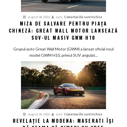
pentru
august 06, 2026
auto
Comentariile sunt închise
MIZA DE SALVARE PENTRU PIAȚA
Miza
CHINEZĂ: GREAT WALL MOTOR LANSEAZĂ
de
salvare
SUV-UL MASIV GWM H10
pentru
piața
Grupul auto Great Wall Motor (GWM) a lansat oficial noul
chineză:
model GWM H10, primul SUV angulat...
Great
Wall
Motor
lansează
SUV-
ul
masiv
GWM
H10
pentru
august 06, 2026
auto
Comentariile sunt închise
REVELAȚIE LA MODENA: MASERATI ÎȘI
Revelație
la