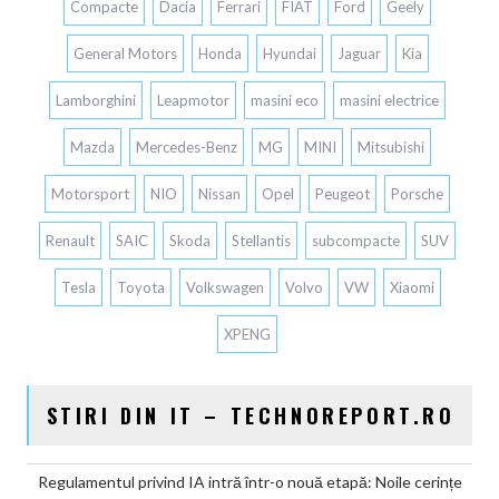
Compacte
Dacia
Ferrari
FIAT
Ford
Geely
General Motors
Honda
Hyundai
Jaguar
Kia
Lamborghini
Leapmotor
masini eco
masini electrice
Mazda
Mercedes-Benz
MG
MINI
Mitsubishi
Motorsport
NIO
Nissan
Opel
Peugeot
Porsche
Renault
SAIC
Skoda
Stellantis
subcompacte
SUV
Tesla
Toyota
Volkswagen
Volvo
VW
Xiaomi
XPENG
STIRI DIN IT – TECHNOREPORT.RO
Regulamentul privind IA intră într-o nouă etapă: Noile cerințe