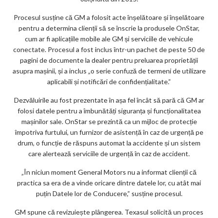
Procesul susține că GM a folosit acte înșelătoare și înșelătoare
pentru a determina clienții să se înscrie la produsele OnStar,
cum ar fi aplicațiile mobile ale GM și serviciile de vehicule
conectate. Procesul a fost inclus într-un pachet de peste 50 de
pagini de documente la dealer pentru preluarea proprietății
asupra mașinii, și a inclus „o serie confuză de termeni de utilizare
aplicabili și notificări de confidențialitate.”
Dezvăluirile au fost prezentate în așa fel încât să pară că GM ar
folosi datele pentru a îmbunătăți siguranța și funcționalitatea
mașinilor sale. OnStar se prezintă ca un mijloc de protecție
împotriva furtului, un furnizor de asistență în caz de urgență pe
drum, o funcție de răspuns automat la accidente și un sistem
care alertează serviciile de urgență în caz de accident.
„În niciun moment General Motors nu a informat clienții că
practica sa era de a vinde oricare dintre datele lor, cu atât mai
puțin Datele lor de Conducere,” susține procesul.
GM spune că revizuiește plângerea. Texasul solicită un proces