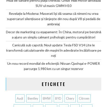
Miza de salvare pentru piața chineză: Great Wall Motor lansează
SUV-ul masiv GWM H10
Revelație la Modena: Maserati își dă seama că nimeni nu vrea
supercaruri silențioase și tânjește din nou după V8 și pedală de
ambreiaj
Decor de marketing cu eșapament: În China, motorul pe benzină
a ajuns un simplu calmant psihologic pentru cumpărători
Caniculă sub capotă: Noul update Tesla FSD V14 Lite le
transformă calculatoarele din mașini în adevărate încălzitoare pe
roți
Un nou record mondial de eficiență: Nissan Qashqai e-POWER
parcurge 1.980 km cu un singur rezervor
ETICHETE
Audi
Bentley
BMW
BYD
Chery
Citroen