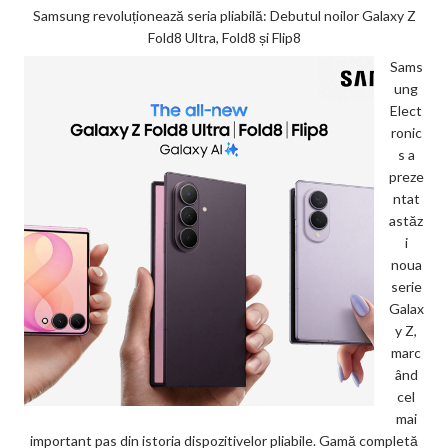
Samsung revoluționează seria pliabilă: Debutul noilor Galaxy Z
Fold8 Ultra, Fold8 și Flip8
Sams
ung
Elect
ronic
s a
preze
ntat
astăz
i
noua
serie
Galax
y Z,
marc
ând
cel
mai
important pas din istoria dispozitivelor pliabile. Gamă completă