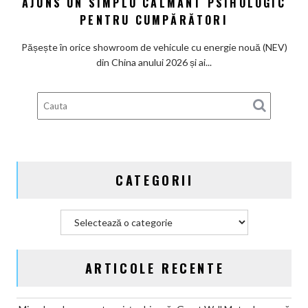
AJUNS UN SIMPLU CALMANT PSIHOLOGIC
ambreiaj
cu
PENTRU CUMPĂRĂTORI
eșapament:
În
Pășește în orice showroom de vehicule cu energie nouă (NEV)
China,
din China anului 2026 și ai...
motorul
pe
benzină
a
ajuns
un
simplu
CATEGORII
calmant
psihologic
pentru
Categorii
cumpărători
ARTICOLE RECENTE