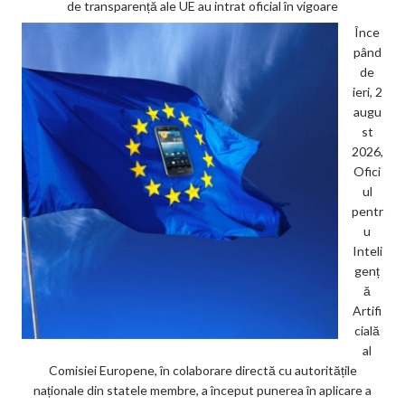
de transparență ale UE au intrat oficial în vigoare
Înce
pând
de
ieri, 2
augu
st
2026,
Ofici
ul
pentr
u
Inteli
genț
ă
Artifi
cială
al
Comisiei Europene, în colaborare directă cu autoritățile
naționale din statele membre, a început punerea în aplicare a