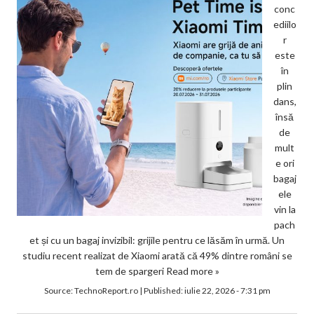
conc
ediilo
r
este
în
plin
dans,
însă
de
mult
e ori
bagaj
ele
vin la
pach
et și cu un bagaj invizibil: grijile pentru ce lăsăm în urmă. Un
studiu recent realizat de Xiaomi arată că 49% dintre români se
tem de spargeri
Read more »
Source:
TechnoReport.ro
|
Published:
iulie 22, 2026 - 7:31 pm