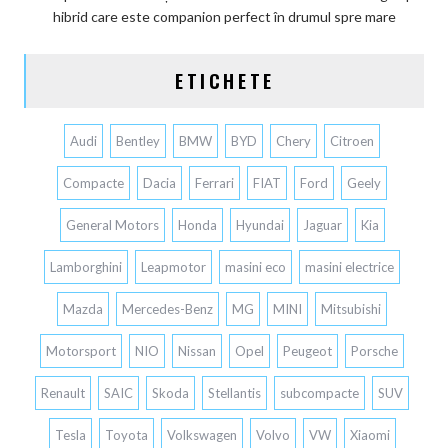
hibrid care este companion perfect în drumul spre mare
ETICHETE
Audi
Bentley
BMW
BYD
Chery
Citroen
Compacte
Dacia
Ferrari
FIAT
Ford
Geely
General Motors
Honda
Hyundai
Jaguar
Kia
Lamborghini
Leapmotor
masini eco
masini electrice
Mazda
Mercedes-Benz
MG
MINI
Mitsubishi
Motorsport
NIO
Nissan
Opel
Peugeot
Porsche
Renault
SAIC
Skoda
Stellantis
subcompacte
SUV
Tesla
Toyota
Volkswagen
Volvo
VW
Xiaomi