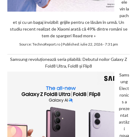
ele
vin la
pach
et și cu un bagaj invizibil: grijile pentru ce lăsăm în urmă. Un
studiu recent realizat de Xiaomi arată că 49% dintre români se
tem de spargeri
Read more »
Source:
TechnoReport.ro
|
Published:
iulie 22, 2026 - 7:31 pm
Samsung revoluționează seria pliabilă: Debutul noilor Galaxy Z
Fold8 Ultra, Fold8 și Flip8
Sams
ung
Elect
ronic
s a
preze
ntat
astăz
i
noua