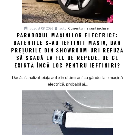
Asia
giganții
VW
și
pentru
august 09, 2026
auto
Comentariile sunt închise
Audi
PARADOXUL MAȘINILOR ELECTRICE:
Paradoxul
să
BATERIILE S-AU IEFTINIT MASIV, DAR
mașinilor
schimbe
electrice:
PREȚURILE DIN SHOWROOM-URI REFUZĂ
foaia
Bateriile
SĂ SCADĂ LA FEL DE REPEDE. DE CE
s-
EXISTĂ ÎNCĂ LOC PENTRU IEFTINIRI?
au
ieftinit
Dacă ai analizat piața auto în ultimii ani cu gândul la o mașină
masiv,
electrică, probabil ai...
dar
prețurile
din
showroom-
uri
refuză
să
scadă