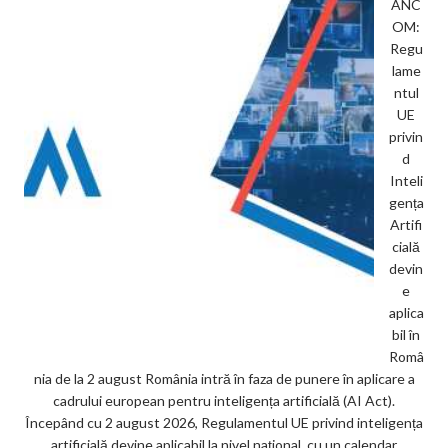
ANC
OM:
Regu
lame
ntul
UE
privin
d
Inteli
gența
Artifi
cială
devin
e
aplica
bil în
Româ
nia de la 2 august România intră în faza de punere în aplicare a
cadrului european pentru inteligența artificială (AI Act).
Începând cu 2 august 2026, Regulamentul UE privind inteligența
artificială devine aplicabil la nivel național, cu un calendar