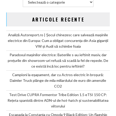
amenzile
CO2
ARTICOLE RECENTE
Analiză Autoreport.ro | Șocul chinezesc care salvează mașinile
electrice din Europa: Cum a obligat concurența din Asia giganții
VW și Audi să schimbe foaia
Paradoxul mașinilor electrice: Bateriile s-au ieftinit masiv, dar
prețurile din showroom-uri refuză să scadă la fel de repede. De
ce există încă loc pentru ieftiniri?
Campioni la eșapament, dar cu Actros electric în broșură:
Daimler Truck plânge de mila miliardului de euro din amenzile
CO2
Test Drive CUPRA Formentor Tribe Edition 1.5 eTSI 150 CP:
Rețeta spaniolă dintre ADN-ul de hot-hatch și sustenabilitatea
viitorului
Escapada la Constanța cu Omoda 9 Black Edition: Un flagship