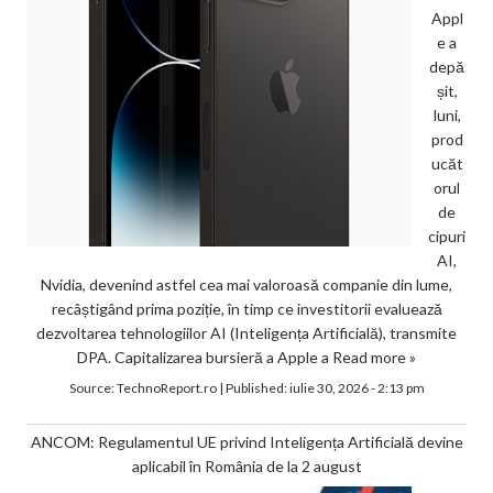
Appl
e a
depă
șit,
luni,
prod
ucăt
orul
de
cipuri
AI,
Nvidia, devenind astfel cea mai valoroasă companie din lume,
recâștigând prima poziție, în timp ce investitorii evaluează
dezvoltarea tehnologiilor AI (Inteligența Artificială), transmite
DPA. Capitalizarea bursieră a Apple a
Read more »
Source:
TechnoReport.ro
|
Published:
iulie 30, 2026 - 2:13 pm
ANCOM: Regulamentul UE privind Inteligența Artificială devine
aplicabil în România de la 2 august