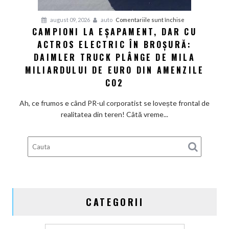
la
pentru
august 09, 2026
auto
Comentariile sunt închise
fel
CAMPIONI LA EȘAPAMENT, DAR CU
Campioni
de
ACTROS ELECTRIC ÎN BROȘURĂ:
la
repede.
eșapament,
DAIMLER TRUCK PLÂNGE DE MILA
De
dar
ce
MILIARDULUI DE EURO DIN AMENZILE
cu
există
CO2
Actros
încă
electric
loc
Ah, ce frumos e când PR-ul corporatist se lovește frontal de
în
pentru
realitatea din teren! Câtă vreme...
broșură:
ieftiniri?
Daimler
Truck
plânge
de
mila
miliardului
CATEGORII
de
euro
din
Categorii