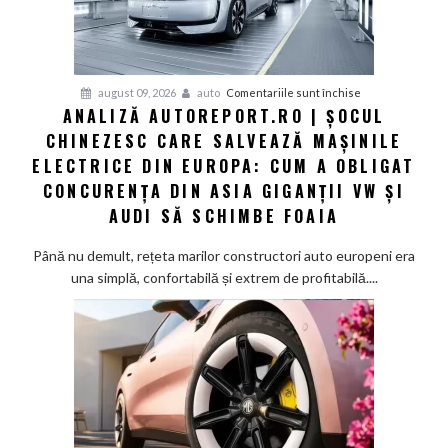
pentru
august 09, 2026
auto
Comentariile sunt închise
ANALIZĂ AUTOREPORT.RO | ȘOCUL
Analiză
CHINEZESC CARE SALVEAZĂ MAȘINILE
Autoreport.ro
|
ELECTRICE DIN EUROPA: CUM A OBLIGAT
Șocul
CONCURENȚA DIN ASIA GIGANȚII VW ȘI
chinezesc
AUDI SĂ SCHIMBE FOAIA
care
salvează
Până nu demult, rețeta marilor constructori auto europeni era
mașinile
una simplă, confortabilă și extrem de profitabilă....
electrice
din
Europa:
Cum
a
obligat
concurența
din