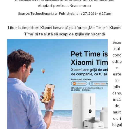
etapizat pentru…
Read more »
Source:
TechnoReport.ro
|
Published:
iulie 27, 2026 - 6:27 am
Liber la timp liber: Xiaomi lansează platforma „Me Time is Xiaomi
Time” și te ajută să scapi de grijile din vacanță
Sezo
nul
conc
ediilo
r
este
în
plin
dans,
însă
de
mult
e ori
bagaj