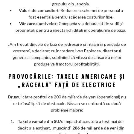
grupului din Japonia.
Valuri de concedieri:
Reducerea schemei de personal a
fost esențială pentru scăderea costurilor fixe.
Vânzarea activelor:
Compania s-a debarasat de sedii și
proprietăți pentru a injecta lichidități în operațiunile de bază.
„Am trecut dincolo de faza de redresare și intrăm în perioada de
creștere”, a declarat cu încredere Ivan Espinosa, directorul
general al companiei, subliniind că viteza de lansare a noilor
produse va fi motorul profitabilității.
PROVOCĂRILE: TAXELE AMERICANE ȘI
„RĂCEALA” FAȚĂ DE ELECTRICE
Drumul către profitul de 200 de miliarde de yeni (operațional) nu
este însă lipsit de obstacole. Nissan se confruntă cu două
probleme majore:
Taxele vamale din SUA:
Impactul acestora a fost mai dur
decât s-a estimat, „mușcând”
286 de miliarde de yeni
din