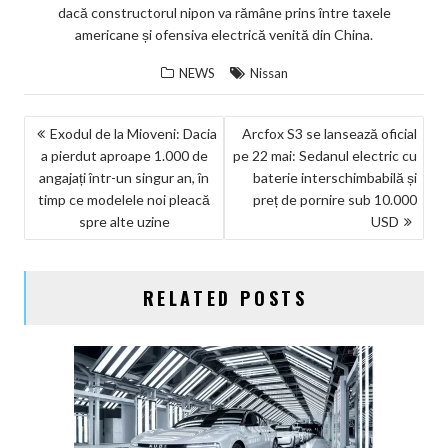
dacă constructorul nipon va rămâne prins între taxele
americane și ofensiva electrică venită din China.
NEWS
Nissan
NAVIGARE
Exodul de la Mioveni: Dacia
Arcfox S3 se lansează oficial
a pierdut aproape 1.000 de
pe 22 mai: Sedanul electric cu
ÎN
angajați într-un singur an, în
baterie interschimbabilă și
ARTICOLE
timp ce modelele noi pleacă
preț de pornire sub 10.000
spre alte uzine
USD
RELATED POSTS