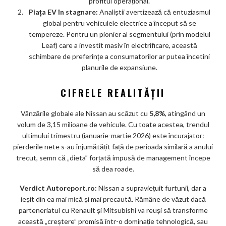
profitul operațional.
Piața EV în stagnare:
Analiștii avertizează că entuziasmul
global pentru vehiculele electrice a început să se
tempereze. Pentru un pionier al segmentului (prin modelul
Leaf) care a investit masiv în electrificare, această
schimbare de preferințe a consumatorilor ar putea încetini
planurile de expansiune.
CIFRELE REALITĂȚII
Vânzările globale ale Nissan au scăzut cu
5,8%
, atingând un
volum de 3,15 milioane de vehicule. Cu toate acestea, trendul
ultimului trimestru (ianuarie-martie 2026) este încurajator:
pierderile nete s-au înjumătățit față de perioada similară a anului
trecut, semn că „dieta” forțată impusă de management începe
să dea roade.
Verdict Autoreport.ro:
Nissan a supraviețuit furtunii, dar a
ieșit din ea mai mică și mai precaută. Rămâne de văzut dacă
parteneriatul cu Renault și Mitsubishi va reuși să transforme
această „creștere” promisă într-o dominație tehnologică, sau