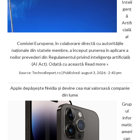
Inteli
genț
ă
Artifi
cială
al
Comisiei Europene, în colaborare directă cu autoritățile
naționale din statele membre, a început punerea în aplicare a
noilor prevederi din Regulamentul privind inteligența artificială
(AI Act). Odată cu această
Read more »
Source:
TechnoReport.ro
|
Published:
august 3, 2026 - 2:43 pm
Apple depășește Nvidia și devine cea mai valoroasă companie
din lume
Grup
ul
infor
matic
ameri
can