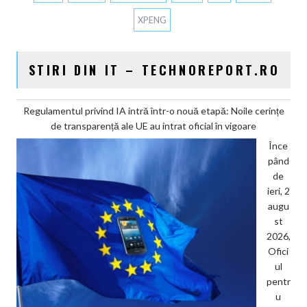
XPENG
STIRI DIN IT – TECHNOREPORT.RO
Regulamentul privind IA intră într-o nouă etapă: Noile cerințe
de transparență ale UE au intrat oficial în vigoare
Înce
pând
de
ieri, 2
augu
st
2026,
Ofici
ul
pentr
u