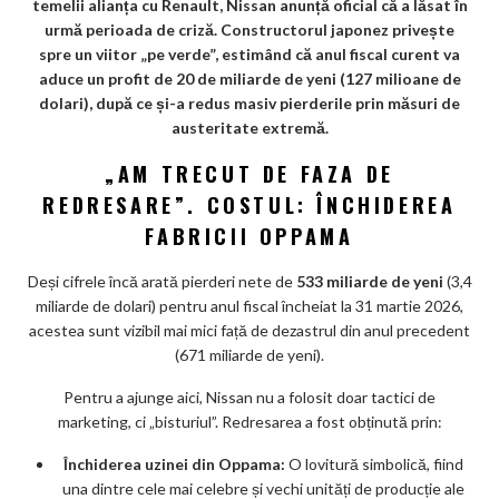
temelii alianța cu Renault, Nissan anunță oficial că a lăsat în
o
urmă perioada de criză. Constructorul japonez privește
k
spre un viitor „pe verde”, estimând că anul fiscal curent va
aduce un profit de 20 de miliarde de yeni (127 milioane de
m
dolari), după ce și-a redus masiv pierderile prin măsuri de
ar
austeritate extremă.
ks
„AM TRECUT DE FAZA DE
REDRESARE”. COSTUL: ÎNCHIDEREA
FABRICII OPPAMA
Deși cifrele încă arată pierderi nete de
533 miliarde de yeni
(3,4
miliarde de dolari) pentru anul fiscal încheiat la 31 martie 2026,
acestea sunt vizibil mai mici față de dezastrul din anul precedent
(671 miliarde de yeni).
Pentru a ajunge aici, Nissan nu a folosit doar tactici de
marketing, ci „bisturiul”. Redresarea a fost obținută prin:
Închiderea uzinei din Oppama:
O lovitură simbolică, fiind
una dintre cele mai celebre și vechi unități de producție ale