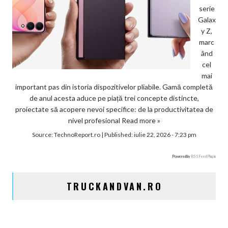
serie
Galax
y Z,
marc
ând
cel
mai
important pas din istoria dispozitivelor pliabile. Gamă completă
de anul acesta aduce pe piață trei concepte distincte,
proiectate să acopere nevoi specifice: de la productivitatea de
nivel profesional
Read more »
Source:
TechnoReport.ro
|
Published:
iulie 22, 2026 - 7:23 pm
Powered by
RSS Feed Plugin
TRUCKANDVAN.RO