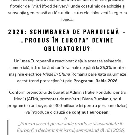
flotelor de livrări (food delivery), unde costul mic de achiziție și
subvenția generoasă au făcut din scuterele chinezești alegerea
logică.
2026: SCHIMBAREA DE PARADIGMĂ –
„PRODUS ÎN EUROPA” DEVINE
OBLIGATORIU?
Uniunea Europeană a reacționat deja la această asimetrie
comercială, introducând tarife vamale de până la
35,3%
pentru
mașinile electrice
Made in China
. România pare gata să urmeze
acest trend protecționist prin
Programul Rabla 2026
.
Conform proiectului de buget al Administrației Fondului pentru
Mediu (AFM), prezentat de ministrul Diana Buzoianu, noul
program (cu un buget de 300 milioane lei pentru persoane fizice)
va introduce o clauză de
conținut european
.
„Punem accent pe mașinile produse și asamblate în
Europa”, a declarat ministrul, semnalând că din 2026,