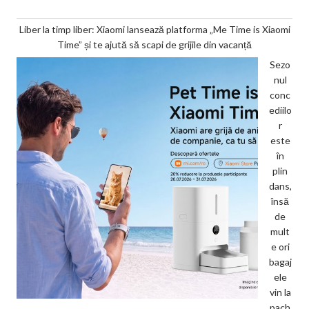
Liber la timp liber: Xiaomi lansează platforma „Me Time is Xiaomi
Time” și te ajută să scapi de grijile din vacanță
Sezo
nul
conc
ediilo
r
este
în
plin
dans,
însă
de
mult
e ori
bagaj
ele
vin la
pach