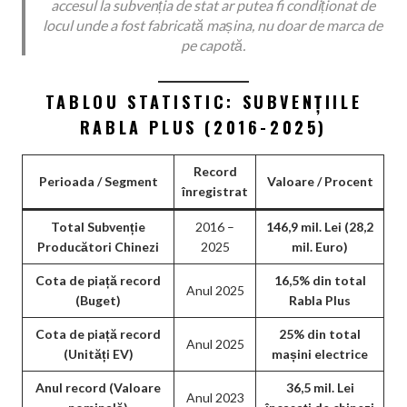
accesul la subvenția de stat ar putea fi condiționat de
locul unde a fost fabricată mașina, nu doar de marca de
pe capotă.
TABLOU STATISTIC: SUBVENȚIILE
RABLA PLUS (2016-2025)
Record
Perioada / Segment
Valoare / Procent
înregistrat
Total Subvenție
2016 –
146,9 mil. Lei (28,2
Producători Chinezi
2025
mil. Euro)
Cota de piață record
16,5% din total
Anul 2025
(Buget)
Rabla Plus
Cota de piață record
25% din total
Anul 2025
(Unități EV)
mașini electrice
Anul record (Valoare
36,5 mil. Lei
Anul 2023