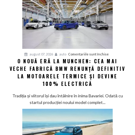
100%
electric
până
în
2030
și
confirmă
șapte
pentru
august 07, 2026
auto
Comentariile sunt închise
modele
O NOUĂ ERĂ LA MUNCHEN: CEA MAI
O
noi
VECHE FABRICĂ BMW RENUNȚĂ DEFINITIV
nouă
eră
LA MOTOARELE TERMICE ȘI DEVINE
la
100% ELECTRICĂ
Munchen:
Cea
Tradiția și viitorul își dau întâlnire în inima Bavariei. Odată cu
mai
startul producției noului model complet...
veche
fabrică
BMW
renunță
definitiv