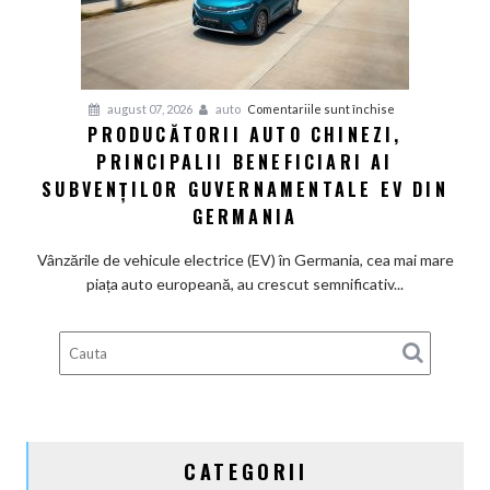
la
motoarele
termice
și
pentru
august 07, 2026
auto
Comentariile sunt închise
devine
PRODUCĂTORII AUTO CHINEZI,
Producătorii
100%
PRINCIPALII BENEFICIARI AI
auto
electrică
chinezi,
SUBVENȚILOR GUVERNAMENTALE EV DIN
principalii
GERMANIA
beneficiari
ai
Vânzările de vehicule electrice (EV) în Germania, cea mai mare
subvenților
piața auto europeană, au crescut semnificativ...
guvernamentale
EV
din
Germania
CATEGORII