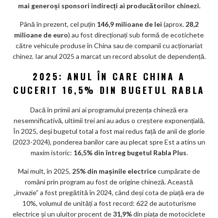
mai generoși sponsori indirecți ai producătorilor chinezi.
m
Până în prezent, cel puțin
146,9 milioane de lei
ar
(aprox.
28,2
milioane de euro
) au fost direcționați sub formă de ecotichete
ks
către vehicule produse în China sau de companii cu acționariat
chinez. Iar anul 2025 a marcat un record absolut de dependență.
2025: ANUL ÎN CARE CHINA A
CUCERIT 16,5% DIN BUGETUL RABLA
Dacă în primii ani ai programului prezența chineză era
nesemnificativă, ultimii trei ani au adus o creștere exponențială.
În 2025, deși bugetul total a fost mai redus față de anii de glorie
(2023-2024), ponderea banilor care au plecat spre Est a atins un
maxim istoric:
16,5% din întreg bugetul Rabla Plus
.
Mai mult, în 2025,
25% din mașinile electrice
cumpărate de
români prin program au fost de origine chineză. Această
„invazie” a fost pregătită în 2024, când deși cota de piață era de
10%, volumul de unități a fost record: 622 de autoturisme
electrice și un uluitor procent de
31,9%
din piața de motociclete