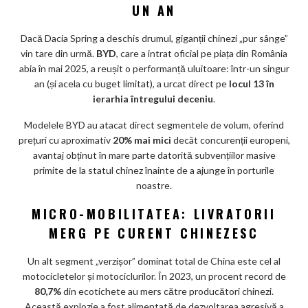
UN AN
Dacă Dacia Spring a deschis drumul, giganții chinezi „pur sânge”
vin tare din urmă.
BYD
, care a intrat oficial pe piața din România
abia în mai 2025, a reușit o performanță uluitoare: într-un singur
an (și acela cu buget limitat), a urcat direct pe
locul 13 în
ierarhia întregului deceniu
.
Modelele BYD au atacat direct segmentele de volum, oferind
prețuri cu aproximativ
20% mai mici
decât concurenții europeni,
avantaj obținut în mare parte datorită subvențiilor masive
primite de la statul chinez înainte de a ajunge în porturile
noastre.
MICRO-MOBILITATEA: LIVRATORII
MERG PE CURENT CHINEZESC
Un alt segment „verzișor” dominat total de China este cel al
motocicletelor și motociclurilor. În 2023, un procent record de
80,7%
din ecotichete au mers către producători chinezi.
Această explozie a fost alimentată de dezvoltarea agresivă a