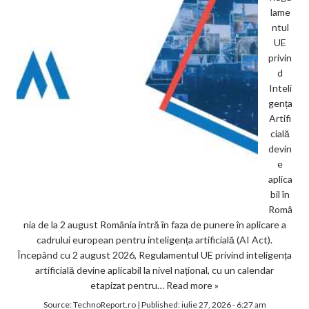
lame
ntul
UE
privin
d
Inteli
gența
Artifi
cială
devin
e
aplica
bil în
Româ
nia de la 2 august România intră în faza de punere în aplicare a
cadrului european pentru inteligența artificială (AI Act).
Începând cu 2 august 2026, Regulamentul UE privind inteligența
artificială devine aplicabil la nivel național, cu un calendar
etapizat pentru…
Read more »
Source:
TechnoReport.ro
|
Published:
iulie 27, 2026 - 6:27 am