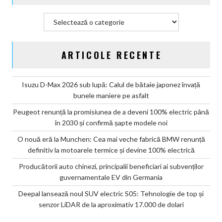
Categorii
ARTICOLE RECENTE
Isuzu D-Max 2026 sub lupă: Calul de bătaie japonez învață
bunele maniere pe asfalt
Peugeot renunță la promisiunea de a deveni 100% electric până
în 2030 și confirmă șapte modele noi
O nouă eră la Munchen: Cea mai veche fabrică BMW renunță
definitiv la motoarele termice și devine 100% electrică
Producătorii auto chinezi, principalii beneficiari ai subvenților
guvernamentale EV din Germania
Deepal lansează noul SUV electric S05: Tehnologie de top și
senzor LiDAR de la aproximativ 17.000 de dolari