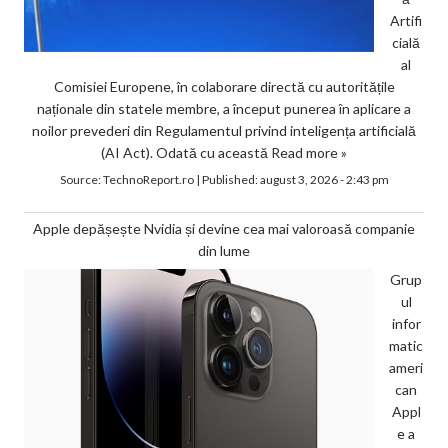
Artifi
cială
al
Comisiei Europene, în colaborare directă cu autoritățile
naționale din statele membre, a început punerea în aplicare a
noilor prevederi din Regulamentul privind inteligența artificială
(AI Act). Odată cu această
Read more »
Source:
TechnoReport.ro
|
Published:
august 3, 2026 - 2:43 pm
Apple depășește Nvidia și devine cea mai valoroasă companie
din lume
Grup
ul
infor
matic
ameri
can
Appl
e a