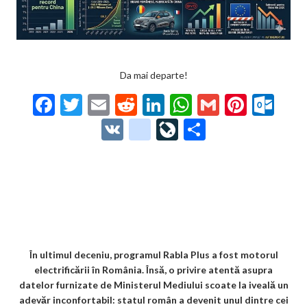
Da mai departe!
F
T
E
R
Li
W
G
Pi
O
ac
w
m
e
n
h
m
nt
ut
V
g
Li
P
e
itt
ai
d
ke
at
ai
er
lo
K
o
ve
ar
b
er
l
di
dI
s
l
es
o
o
Jo
ta
o
t
n
A
t
k.
gl
ur
je
o
p
co
e_
n
az
k
p
m
b
al
ă
o
În ultimul deceniu, programul Rabla Plus a fost motorul
electrificării în România. Însă, o privire atentă asupra
o
datelor furnizate de Ministerul Mediului scoate la iveală un
k
adevăr inconfortabil: statul român a devenit unul dintre cei