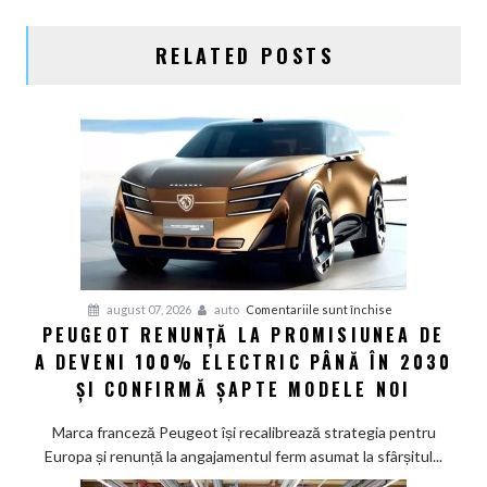
RELATED POSTS
pentru
august 07, 2026
auto
Comentariile sunt închise
PEUGEOT RENUNȚĂ LA PROMISIUNEA DE
Peugeot
A DEVENI 100% ELECTRIC PÂNĂ ÎN 2030
renunță
la
ȘI CONFIRMĂ ȘAPTE MODELE NOI
promisiunea
de
Marca franceză Peugeot își recalibrează strategia pentru
a
Europa și renunță la angajamentul ferm asumat la sfârșitul...
deveni