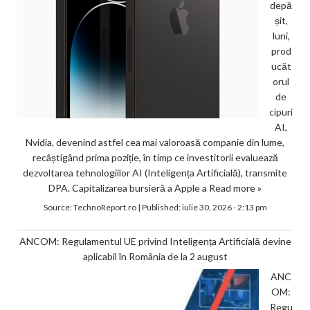
depă
șit,
luni,
prod
ucăt
orul
de
cipuri
AI,
Nvidia, devenind astfel cea mai valoroasă companie din lume,
recâștigând prima poziție, în timp ce investitorii evaluează
dezvoltarea tehnologiilor AI (Inteligența Artificială), transmite
DPA. Capitalizarea bursieră a Apple a
Read more »
Source:
TechnoReport.ro
|
Published:
iulie 30, 2026 - 2:13 pm
ANCOM: Regulamentul UE privind Inteligența Artificială devine
aplicabil în România de la 2 august
ANC
OM:
Regu