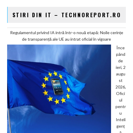
STIRI DIN IT – TECHNOREPORT.RO
Regulamentul privind IA intră într-o nouă etapă: Noile cerințe
de transparență ale UE au intrat oficial în vigoare
Înce
pând
de
ieri, 2
augu
st
2026,
Ofici
ul
pentr
u
Inteli
genț
ă