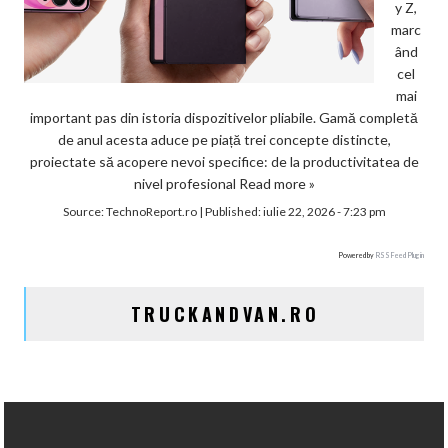
y Z,
marc
ând
cel
mai
important pas din istoria dispozitivelor pliabile. Gamă completă
de anul acesta aduce pe piață trei concepte distincte,
proiectate să acopere nevoi specifice: de la productivitatea de
nivel profesional
Read more »
Source:
TechnoReport.ro
|
Published:
iulie 22, 2026 - 7:23 pm
Powered by
RSS Feed Plugin
TRUCKANDVAN.RO