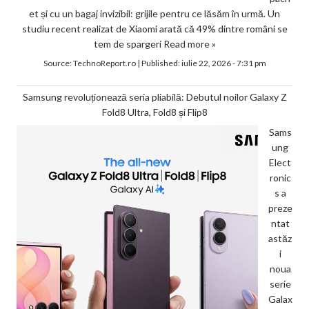
et și cu un bagaj invizibil: grijile pentru ce lăsăm în urmă. Un
studiu recent realizat de Xiaomi arată că 49% dintre români se
tem de spargeri
Read more »
Source:
TechnoReport.ro
|
Published:
iulie 22, 2026 - 7:31 pm
Samsung revoluționează seria pliabilă: Debutul noilor Galaxy Z
Fold8 Ultra, Fold8 și Flip8
Sams
ung
Elect
ronic
s a
preze
ntat
astăz
i
noua
serie
Galax