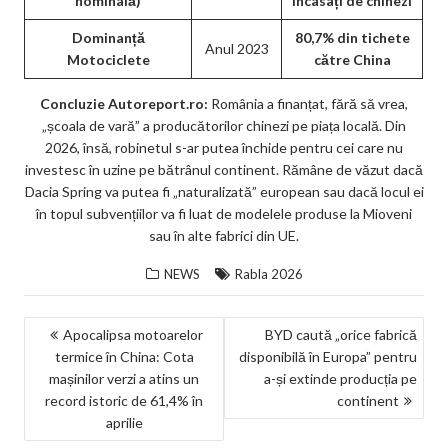
nominală)
încasați de chinezi
Dominanță
80,7% din tichete
Anul 2023
Motociclete
către China
Concluzie Autoreport.ro:
România a finanțat, fără să vrea,
„școala de vară” a producătorilor chinezi pe piața locală. Din
2026, însă, robinetul s-ar putea închide pentru cei care nu
investesc în uzine pe bătrânul continent. Rămâne de văzut dacă
Dacia Spring va putea fi „naturalizată” european sau dacă locul ei
în topul subvențiilor va fi luat de modelele produse la Mioveni
sau în alte fabrici din UE.
NEWS
Rabla 2026
NAVIGARE
Apocalipsa motoarelor
BYD caută „orice fabrică
termice în China: Cota
disponibilă în Europa” pentru
ÎN
mașinilor verzi a atins un
a-și extinde producția pe
ARTICOLE
record istoric de 61,4% în
continent
aprilie