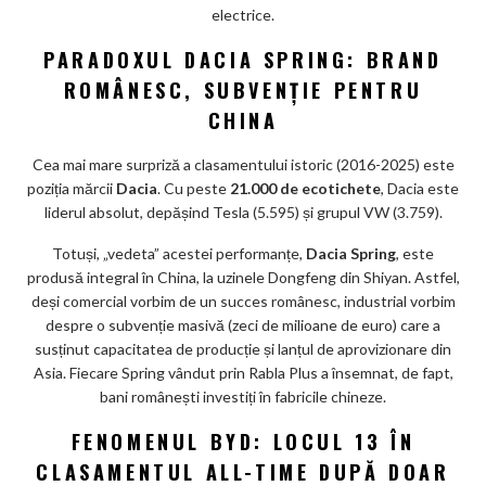
electrice.
PARADOXUL DACIA SPRING: BRAND
ROMÂNESC, SUBVENȚIE PENTRU
CHINA
Cea mai mare surpriză a clasamentului istoric (2016-2025) este
poziția mărcii
Dacia
. Cu peste
21.000 de ecotichete
, Dacia este
liderul absolut, depășind Tesla (5.595) și grupul VW (3.759).
Totuși, „vedeta” acestei performanțe,
Dacia Spring
, este
produsă integral în China, la uzinele Dongfeng din Shiyan. Astfel,
deși comercial vorbim de un succes românesc, industrial vorbim
despre o subvenție masivă (zeci de milioane de euro) care a
susținut capacitatea de producție și lanțul de aprovizionare din
Asia. Fiecare Spring vândut prin Rabla Plus a însemnat, de fapt,
bani românești investiți în fabricile chineze.
FENOMENUL BYD: LOCUL 13 ÎN
CLASAMENTUL ALL-TIME DUPĂ DOAR