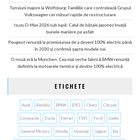
Tensiuni majore la Wolfsburg: Familiile care controlează Grupul
Volkswagen cer măsuri rapide de restructurare
Isuzu D-Max 2026 sub lupă: Calul de bătaie japonez învață
bunele maniere pe asfalt
Peugeot renunță la promisiunea de a deveni 100% electric până
în 2030 și confirmă șapte modele noi
O nouă eră la Munchen: Cea mai veche fabrică BMW renunță
definitiv la motoarele termice și devine 100% electrică
ETICHETE
Audi
Bentley
BMW
BYD
Chery
Citroen
Compacte
Dacia
Ferrari
FIAT
Ford
Geely
General Motors
Honda
Hyundai
Jaguar
Kia