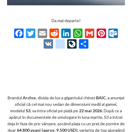
Da mai departe!
F
T
E
R
Li
W
G
Pi
O
ac
w
m
e
n
h
m
nt
ut
V
g
Li
P
e
itt
ai
d
ke
at
ai
er
lo
K
o
ve
ar
b
er
l
di
dI
s
l
es
o
o
Jo
ta
o
t
n
A
t
k.
gl
ur
je
o
p
co
e_
n
az
k
p
m
b
al
ă
o
Brandul
Arcfox
, divizia de lux a gigantului chinez
BAIC
, a anunțat
oficial că cel mai nou sedan de dimensiuni medii al gamei,
o
modelul
S3
, va intra oficial pe piață pe
22 mai 2026
. După ce a
k
apărut în documentele de omologare în luna martie, S3 a intrat
deja în faza de pre-vânzare, șocând piața cu un preț de pornire de
m
doar
64.800 yuani (aprox. 9.500 USD)
, varianta de top ajungând