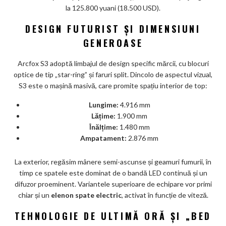
ar
la 125.800 yuani (18.500 USD).
ks
DESIGN FUTURIST ȘI DIMENSIUNI
GENEROASE
Arcfox S3 adoptă limbajul de design specific mărcii, cu blocuri
optice de tip „star-ring” și faruri split. Dincolo de aspectul vizual,
S3 este o mașină masivă, care promite spațiu interior de top:
Lungime:
4.916 mm
Lățime:
1.900 mm
Înălțime:
1.480 mm
Ampatament:
2.876 mm
La exterior, regăsim mânere semi-ascunse și geamuri fumurii, în
timp ce spatele este dominat de o bandă LED continuă și un
difuzor proeminent. Variantele superioare de echipare vor primi
chiar și un
elenon spate electric
, activat în funcție de viteză.
TEHNOLOGIE DE ULTIMĂ ORĂ ȘI „BED