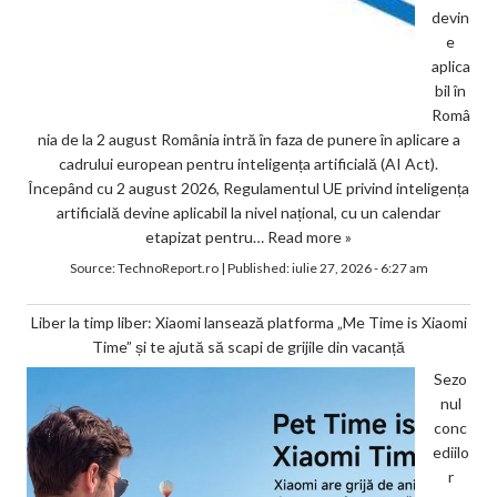
devin
e
aplica
bil în
Româ
nia de la 2 august România intră în faza de punere în aplicare a
cadrului european pentru inteligența artificială (AI Act).
Începând cu 2 august 2026, Regulamentul UE privind inteligența
artificială devine aplicabil la nivel național, cu un calendar
etapizat pentru…
Read more »
Source:
TechnoReport.ro
|
Published:
iulie 27, 2026 - 6:27 am
Liber la timp liber: Xiaomi lansează platforma „Me Time is Xiaomi
Time” și te ajută să scapi de grijile din vacanță
Sezo
nul
conc
ediilo
r