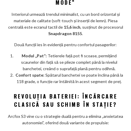
MODE”
Interiorul urmează trendul minimalist, cu un bord orizontal și
materiale de calitate (soft-touch și inserții de lemn). Piesa
centrală este ecranul tactil de
15,6 inch
, susținut de procesorul
Snapdragon 8155
.
Două funcții ies în evidență pentru confortul pasagerilor:
Modul „Pat”:
Tetierele față pot fi scoase, permițând
scaunelor din față să se plieze complet până la nivelul
banchetei, creând o suprafață plană pentru odihnă.
Confort spate:
Spătarul banchetei se poate înclina până la
118 grade, o funcție rar întâlnită în acest segment de preț.
REVOLUȚIA BATERIEI: ÎNCĂRCARE
CLASICĂ SAU SCHIMB ÎN STAȚIE?
Arcfox S3 vine cu o strategie duală pentru a elimina „anxietatea
autonomiei”, oferind două variante de propulsie: