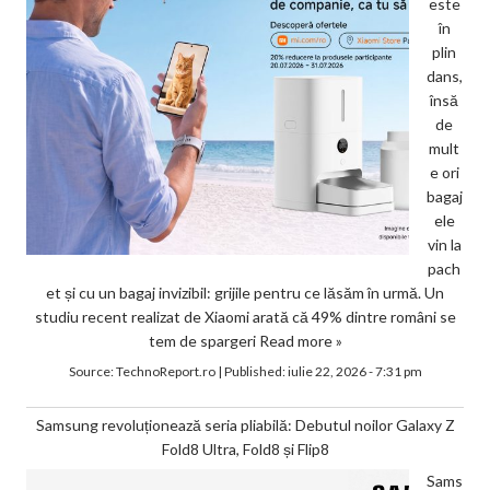
este
în
plin
dans,
însă
de
mult
e ori
bagaj
ele
vin la
pach
et și cu un bagaj invizibil: grijile pentru ce lăsăm în urmă. Un
studiu recent realizat de Xiaomi arată că 49% dintre români se
tem de spargeri
Read more »
Source:
TechnoReport.ro
|
Published:
iulie 22, 2026 - 7:31 pm
Samsung revoluționează seria pliabilă: Debutul noilor Galaxy Z
Fold8 Ultra, Fold8 și Flip8
Sams