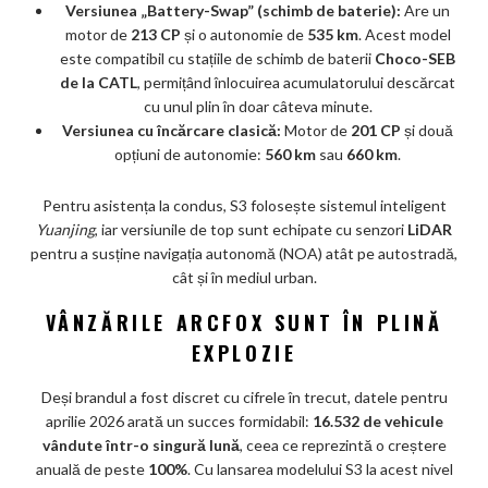
Versiunea „Battery-Swap” (schimb de baterie):
Are un
motor de
213 CP
și o autonomie de
535 km
. Acest model
este compatibil cu stațiile de schimb de baterii
Choco-SEB
de la CATL
, permițând înlocuirea acumulatorului descărcat
cu unul plin în doar câteva minute.
Versiunea cu încărcare clasică:
Motor de
201 CP
și două
opțiuni de autonomie:
560 km
sau
660 km
.
Pentru asistența la condus, S3 folosește sistemul inteligent
Yuanjing
, iar versiunile de top sunt echipate cu senzori
LiDAR
pentru a susține navigația autonomă (NOA) atât pe autostradă,
cât și în mediul urban.
VÂNZĂRILE ARCFOX SUNT ÎN PLINĂ
EXPLOZIE
Deși brandul a fost discret cu cifrele în trecut, datele pentru
aprilie 2026 arată un succes formidabil:
16.532 de vehicule
vândute într-o singură lună
, ceea ce reprezintă o creștere
anuală de peste
100%
. Cu lansarea modelului S3 la acest nivel