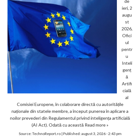
de
ieri, 2
augu
st
2026,
Ofici
ul
pentr
u
Inteli
genț
ă
Artifi
cială
al
Comisiei Europene, în colaborare directă cu autoritățile
naționale din statele membre, a început punerea în aplicare a
noilor prevederi din Regulamentul privind inteligența artificială
(AI Act). Odată cu această
Read more »
Source:
TechnoReport.ro
|
Published:
august 3, 2026 - 2:43 pm