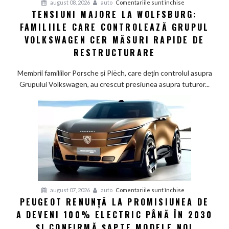
pentru
august 08, 2026
auto
Comentariile sunt închise
TENSIUNI MAJORE LA WOLFSBURG:
Tensiuni
FAMILIILE CARE CONTROLEAZĂ GRUPUL
majore
la
VOLKSWAGEN CER MĂSURI RAPIDE DE
Wolfsburg:
RESTRUCTURARE
Familiile
care
Membrii familiilor Porsche și Piëch, care dețin controlul asupra
controlează
Grupului Volkswagen, au crescut presiunea asupra tuturor...
Grupul
Volkswagen
cer
măsuri
rapide
de
restructurare
pentru
august 07, 2026
auto
Comentariile sunt închise
PEUGEOT RENUNȚĂ LA PROMISIUNEA DE
Peugeot
A DEVENI 100% ELECTRIC PÂNĂ ÎN 2030
renunță
la
ȘI CONFIRMĂ ȘAPTE MODELE NOI