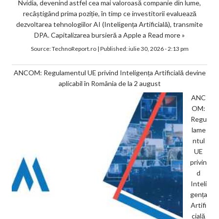
Nvidia, devenind astfel cea mai valoroasă companie din lume,
recâștigând prima poziție, în timp ce investitorii evaluează
dezvoltarea tehnologiilor AI (Inteligența Artificială), transmite
DPA. Capitalizarea bursieră a Apple a
Read more »
Source:
TechnoReport.ro
|
Published:
iulie 30, 2026 - 2:13 pm
ANCOM: Regulamentul UE privind Inteligența Artificială devine
aplicabil în România de la 2 august
ANC
OM:
Regu
lame
ntul
UE
privin
d
Inteli
gența
Artifi
cială