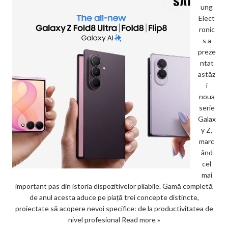
ung
Elect
ronic
s a
preze
ntat
astăz
i
noua
serie
Galax
y Z,
marc
ând
cel
mai
important pas din istoria dispozitivelor pliabile. Gamă completă
de anul acesta aduce pe piață trei concepte distincte,
proiectate să acopere nevoi specifice: de la productivitatea de
nivel profesional
Read more »