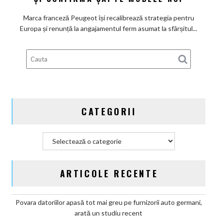
promisiunea
de
Marca franceză Peugeot își recalibrează strategia pentru
a
Europa și renunță la angajamentul ferm asumat la sfârșitul...
deveni
100%
electric
până
în
2030
și
CATEGORII
confirmă
șapte
modele
Categorii
noi
ARTICOLE RECENTE
Povara datoriilor apasă tot mai greu pe furnizorii auto germani,
arată un studiu recent