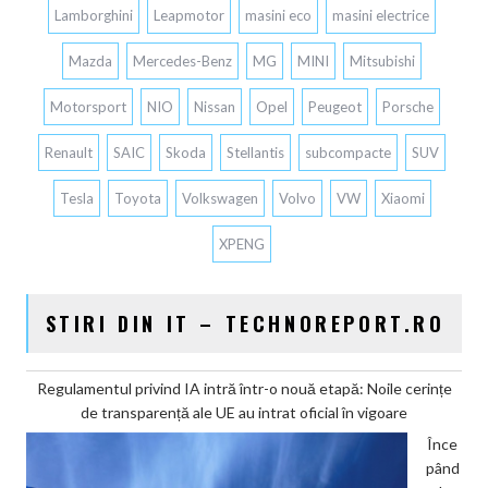
Lamborghini
Leapmotor
masini eco
masini electrice
Mazda
Mercedes-Benz
MG
MINI
Mitsubishi
Motorsport
NIO
Nissan
Opel
Peugeot
Porsche
Renault
SAIC
Skoda
Stellantis
subcompacte
SUV
Tesla
Toyota
Volkswagen
Volvo
VW
Xiaomi
XPENG
STIRI DIN IT – TECHNOREPORT.RO
Regulamentul privind IA intră într-o nouă etapă: Noile cerințe
de transparență ale UE au intrat oficial în vigoare
Înce
pând