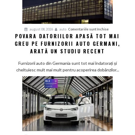
pentru
august 08, 2026
auto
Comentariile sunt închise
POVARA DATORIILOR APASĂ TOT MAI
Povara
GREU PE FURNIZORII AUTO GERMANI,
datoriilor
apasă
ARATĂ UN STUDIU RECENT
tot
mai
Furnizorii auto din Germania sunt tot mai îndatorați și
greu
cheltuiesc mult mai mult pentru acoperirea dobânzilor...
pe
furnizorii
auto
germani,
arată
un
studiu
recent