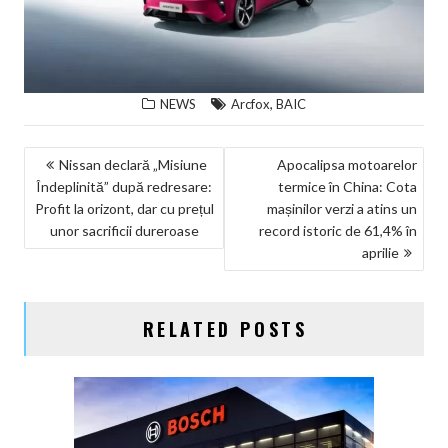
,
NEWS
Arcfox
BAIC
NAVIGARE
Nissan declară „Misiune
Apocalipsa motoarelor
Îndeplinită” după redresare:
termice în China: Cota
ÎN
Profit la orizont, dar cu prețul
mașinilor verzi a atins un
ARTICOLE
unor sacrificii dureroase
record istoric de 61,4% în
aprilie
RELATED POSTS