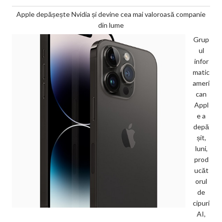
Apple depășește Nvidia și devine cea mai valoroasă companie
din lume
Grup
ul
infor
matic
ameri
can
Appl
e a
depă
șit,
luni,
prod
ucăt
orul
de
cipuri
AI,