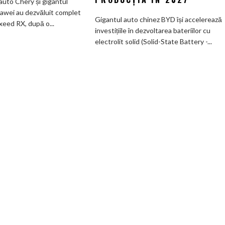
auto Chery și gigantul
înregistrează
electric
awei au dezvăluit complet
6
Gigantul auto chinez BYD își accelerează
de
xeed RX, după o...
brevete
investițiile în dezvoltarea bateriilor cu
585
pentru
electrolit solid (Solid-State Battery -...
CP
bateriile
care
solid-
arată
state
ca
și
un
vizează
Ferrari
producția
și
în
poartă
2027
un
nume
de
Lexus