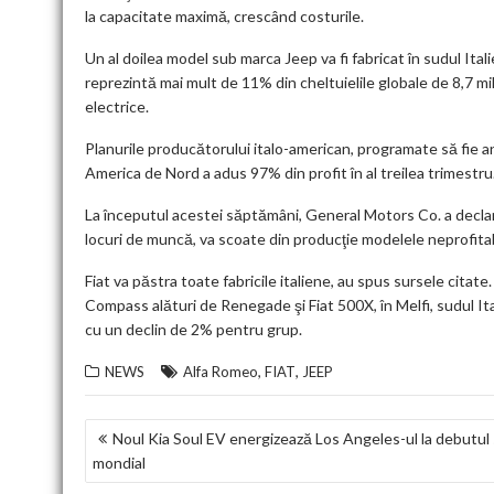
la capacitate maximă, crescând costurile.
Un al doilea model sub marca Jeep va fi fabricat în sudul Itali
reprezintă mai mult de 11% din cheltuielile globale de 8,7 mil
electrice.
Planurile producătorului italo-american, programate să fie anu
America de Nord a adus 97% din profit în al treilea trimestru
La începutul acestei săptămâni, General Motors Co. a declara
locuri de muncă, va scoate din producţie modelele neprofitabil
Fiat va păstra toate fabricile italiene, au spus sursele citate
Compass alături de Renegade şi Fiat 500X, în Melfi, sudul Ital
cu un declin de 2% pentru grup.
,
,
NEWS
Alfa Romeo
FIAT
JEEP
NAVIGARE
Noul Kia Soul EV energizează Los Angeles-ul la debutul
mondial
ÎN