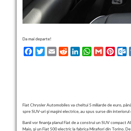
Da mai departe!
F
T
E
R
Li
W
G
Pi
ac
w
m
e
n
h
m
nt
u
e
itt
ai
d
ke
at
ai
er
l
b
er
l
di
dI
s
l
es
o
t
n
A
t
k
o
p
k
p
Fiat Chrysler Automobiles va cheltui 5 miliarde de euro, până 
spre SUV-uri şi maşini electrice, au spus surse din interioru
Banii vor finanţa planul Fiat de a construi un SUV compact Alf
Maio, şi un Fiat 500 electric la fabrica Mirafiori din Torino. D