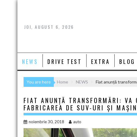
Skip
to
content
JOI, AUGUST 6, 2026
NEWS
DRIVE TEST
EXTRA
BLOG
You are here
Home
NEWS
Fiat anunță transformă
FIAT ANUNȚĂ TRANSFORMĂRI: VA 
FABRICAREA DE SUV-URI ŞI MAŞIN
noiembrie 30, 2018
auto