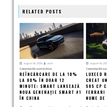
ARTICOLE
RELATED POSTS
august 06, 2026
auto
august 06, 20
pentru
Comentariile sunt închise
Comentariile sun
REÎNCĂRCARE DE LA 10%
LUXEED R
Reîncărcare
LA 80% ÎN DOAR 12
de
CREAT UN
la
MINUTE: SMART LANSEAZĂ
585 CP 
10%
NOUA GENERAȚIE SMART #1
FERRARI
la
ÎN CHINA
NUME DE
80%
în