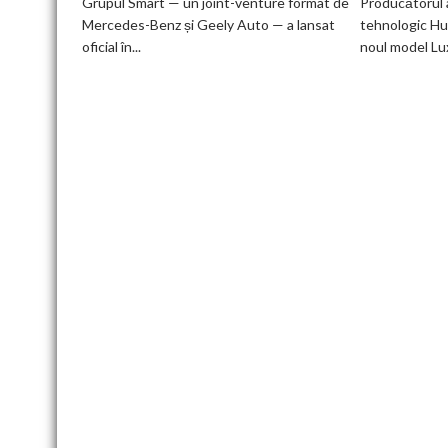
Grupul Smart — un joint-venture format de
Producătorul 
doar
Mercedes-Benz și Geely Auto — a lansat
tehnologic Hu
12
oficial în...
noul model Lu
minute:
Smart
lansează
noua
generație
Smart
#1
în
China