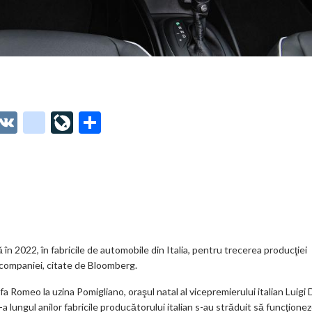
O
V
g
Li
P
t
K
o
ve
ar
o
o
Jo
ta
o
gl
ur
je
.
e_
n
az
co
b
al
ă
m
o
în 2022, în fabricile de automobile din Italia, pentru trecerea producţiei
l companiei, citate de Bloomberg.
o
a Romeo la uzina Pomigliano, oraşul natal al vicepremierului italian Luigi 
k
e-a lungul anilor fabricile producătorului italian s-au străduit să funcţione