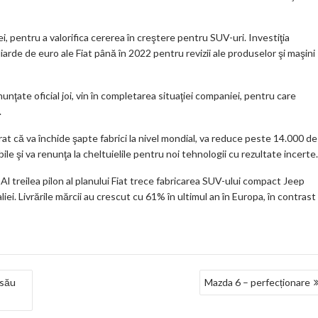
m
ar
ei, pentru a valorifica cererea în creştere pentru SUV-uri. Investiţia
ks
iarde de euro ale Fiat până în 2022 pentru revizii ale produselor şi maşini
nţate oficial joi, vin în completarea situaţiei companiei, pentru care
.
t că va închide şapte fabrici la nivel mondial, va reduce peste 14.000 de
e şi va renunţa la cheltuielile pentru noi tehnologii cu rezultate incerte.
. Al treilea pilon al planului Fiat trece fabricarea SUV-ului compact Jeep
iei. Livrările mărcii au crescut cu 61% în ultimul an în Europa, în contrast
 său
Mazda 6 – perfecționare