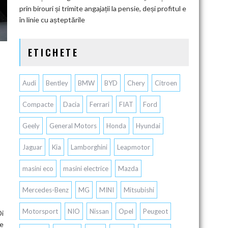
prin birouri și trimite angajații la pensie, deși profitul e
în linie cu așteptările
ETICHETE
Audi
Bentley
BMW
BYD
Chery
Citroen
Compacte
Dacia
Ferrari
FIAT
Ford
Geely
General Motors
Honda
Hyundai
Jaguar
Kia
Lamborghini
Leapmotor
masini eco
masini electrice
Mazda
Mercedes-Benz
MG
MINI
Mitsubishi
Motorsport
NIO
Nissan
Opel
Peugeot
Di
ze