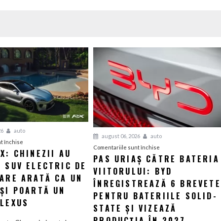
26
auto
august 06, 2026
auto
pentru
t închise
pentru
Comentariile sunt închise
X: CHINEZII AU
Luxeed
PAS URIAȘ CĂTRE BATERIA
Pas
 SUV ELECTRIC DE
RX:
VIITORULUI: BYD
uriaș
Chinezii
CARE ARATĂ CA UN
către
ÎNREGISTREAZĂ 6 BREVETE
au
 ȘI POARTĂ UN
bateria
PENTRU BATERIILE SOLID-
creat
 LEXUS
viitorului:
STATE ȘI VIZEAZĂ
un
BYD
SUV
PRODUCȚIA ÎN 2027