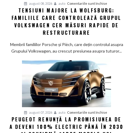
pentru
august 08, 2026
auto
Comentariile sunt închise
TENSIUNI MAJORE LA WOLFSBURG:
Tensiuni
FAMILIILE CARE CONTROLEAZĂ GRUPUL
majore
la
VOLKSWAGEN CER MĂSURI RAPIDE DE
Wolfsburg:
RESTRUCTURARE
Familiile
care
Membrii familiilor Porsche și Piëch, care dețin controlul asupra
controlează
Grupului Volkswagen, au crescut presiunea asupra tuturor...
Grupul
Volkswagen
cer
măsuri
rapide
de
restructurare
pentru
august 07, 2026
auto
Comentariile sunt închise
PEUGEOT RENUNȚĂ LA PROMISIUNEA DE
Peugeot
A DEVENI 100% ELECTRIC PÂNĂ ÎN 2030
renunță
la