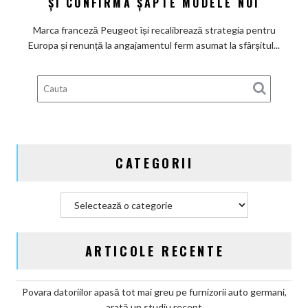
ȘI CONFIRMĂ ȘAPTE MODELE NOI
promisiunea
de
Marca franceză Peugeot își recalibrează strategia pentru
a
Europa și renunță la angajamentul ferm asumat la sfârșitul...
deveni
100%
electric
până
în
2030
și
CATEGORII
confirmă
șapte
modele
Categorii
noi
ARTICOLE RECENTE
Povara datoriilor apasă tot mai greu pe furnizorii auto germani,
arată un studiu recent