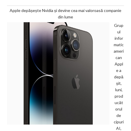
Apple depășește Nvidia și devine cea mai valoroasă companie
din lume
Grup
ul
infor
matic
ameri
can
Appl
e a
depă
șit,
luni,
prod
ucăt
orul
de
cipuri
AI,