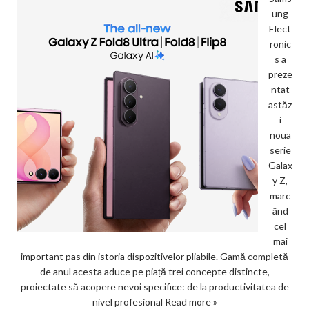
ung
Elect
ronic
s a
preze
ntat
astăz
i
noua
serie
Galax
y Z,
marc
ând
cel
mai
important pas din istoria dispozitivelor pliabile. Gamă completă
de anul acesta aduce pe piață trei concepte distincte,
proiectate să acopere nevoi specifice: de la productivitatea de
nivel profesional
Read more »