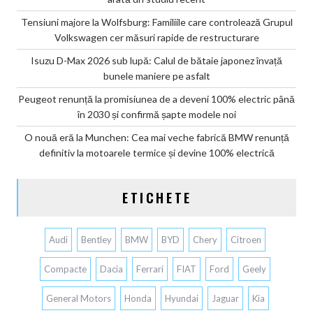
Tensiuni majore la Wolfsburg: Familiile care controlează Grupul
Volkswagen cer măsuri rapide de restructurare
Isuzu D-Max 2026 sub lupă: Calul de bătaie japonez învață
bunele maniere pe asfalt
Peugeot renunță la promisiunea de a deveni 100% electric până
în 2030 și confirmă șapte modele noi
O nouă eră la Munchen: Cea mai veche fabrică BMW renunță
definitiv la motoarele termice și devine 100% electrică
ETICHETE
Audi
Bentley
BMW
BYD
Chery
Citroen
Compacte
Dacia
Ferrari
FIAT
Ford
Geely
General Motors
Honda
Hyundai
Jaguar
Kia