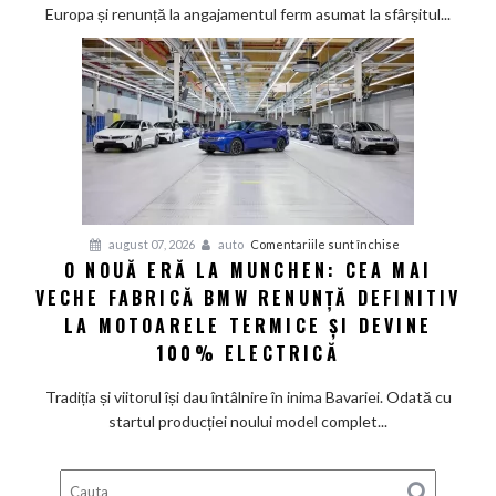
a
Europa și renunță la angajamentul ferm asumat la sfârșitul...
deveni
100%
electric
până
în
2030
și
confirmă
șapte
pentru
august 07, 2026
auto
Comentariile sunt închise
modele
O NOUĂ ERĂ LA MUNCHEN: CEA MAI
O
noi
VECHE FABRICĂ BMW RENUNȚĂ DEFINITIV
nouă
eră
LA MOTOARELE TERMICE ȘI DEVINE
la
100% ELECTRICĂ
Munchen:
Cea
Tradiția și viitorul își dau întâlnire în inima Bavariei. Odată cu
mai
startul producției noului model complet...
veche
fabrică
BMW