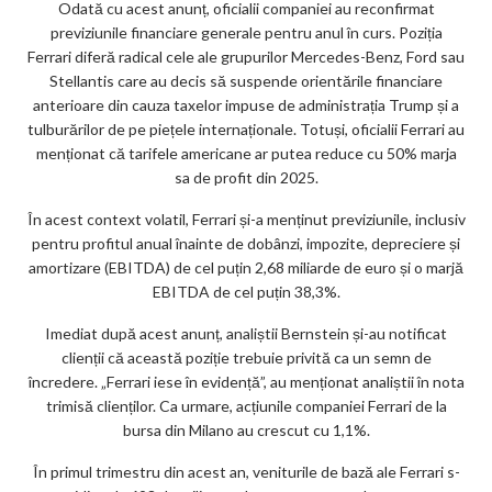
Odată cu acest anunț, oficialii companiei au reconfirmat
ks
previziunile financiare generale pentru anul în curs. Poziția
Ferrari diferă radical cele ale grupurilor Mercedes-Benz, Ford sau
Stellantis care au decis să suspende orientările financiare
anterioare din cauza taxelor impuse de administrația Trump și a
tulburărilor de pe piețele internaționale. Totuși, oficialii Ferrari au
menționat că tarifele americane ar putea reduce cu 50% marja
sa de profit din 2025.
În acest context volatil, Ferrari și-a menținut previziunile, inclusiv
pentru profitul anual înainte de dobânzi, impozite, depreciere și
amortizare (EBITDA) de cel puțin 2,68 miliarde de euro și o marjă
EBITDA de cel puțin 38,3%.
Imediat după acest anunț, analiștii Bernstein și-au notificat
clienții că această poziție trebuie privită ca un semn de
încredere. „Ferrari iese în evidență”, au menționat analiștii în nota
trimisă clienților. Ca urmare, acțiunile companiei Ferrari de la
bursa din Milano au crescut cu 1,1%.
În primul trimestru din acest an, veniturile de bază ale Ferrari s-