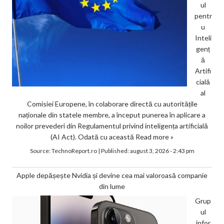
ul
pentr
u
Inteli
genț
ă
Artifi
cială
al
Comisiei Europene, în colaborare directă cu autoritățile
naționale din statele membre, a început punerea în aplicare a
noilor prevederi din Regulamentul privind inteligența artificială
(AI Act). Odată cu această
Read more »
Source:
TechnoReport.ro
|
Published:
august 3, 2026 - 2:43 pm
Apple depășește Nvidia și devine cea mai valoroasă companie
din lume
Grup
ul
infor