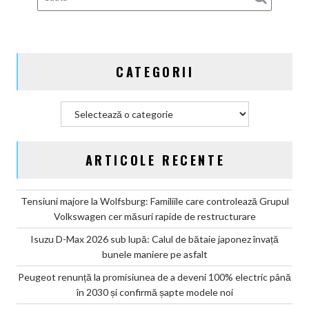
renunță
definitiv
la
motoarele
CATEGORII
termice
și
devine
Categorii
100%
electrică
ARTICOLE RECENTE
Tensiuni majore la Wolfsburg: Familiile care controlează Grupul
Volkswagen cer măsuri rapide de restructurare
Isuzu D-Max 2026 sub lupă: Calul de bătaie japonez învață
bunele maniere pe asfalt
Peugeot renunță la promisiunea de a deveni 100% electric până
în 2030 și confirmă șapte modele noi