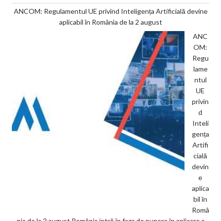
ANCOM: Regulamentul UE privind Inteligența Artificială devine
aplicabil în România de la 2 august
ANC
OM:
Regu
lame
ntul
UE
privin
d
Inteli
gența
Artifi
cială
devin
e
aplica
bil în
Româ
nia de la 2 august România intră în faza de punere în aplicare a