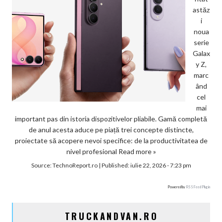
astăz
i
noua
serie
Galax
y Z,
marc
ând
cel
mai
important pas din istoria dispozitivelor pliabile. Gamă completă
de anul acesta aduce pe piață trei concepte distincte,
proiectate să acopere nevoi specifice: de la productivitatea de
nivel profesional
Read more »
Source:
TechnoReport.ro
|
Published:
iulie 22, 2026 - 7:23 pm
Powered by
RSS Feed Plugin
TRUCKANDVAN.RO