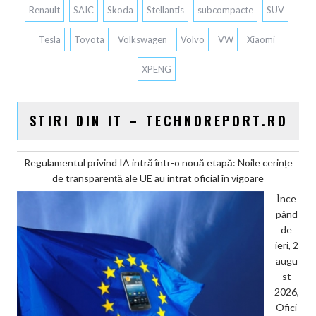
Renault
SAIC
Skoda
Stellantis
subcompacte
SUV
Tesla
Toyota
Volkswagen
Volvo
VW
Xiaomi
XPENG
STIRI DIN IT – TECHNOREPORT.RO
Regulamentul privind IA intră într-o nouă etapă: Noile cerințe
de transparență ale UE au intrat oficial în vigoare
Înce
pând
de
ieri, 2
augu
st
2026,
Ofici