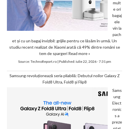
mult
e ori
bagaj
ele
vin la
pach
et și cu un bagaj invizibil: grijile pentru ce lăsăm în urmă. Un
studiu recent realizat de Xiaomi arată că 49% dintre români se
tem de spargeri
Read more »
Source:
TechnoReport.ro
|
Published:
iulie 22, 2026 - 7:31 pm
Samsung revoluționează seria pliabilă: Debutul noilor Galaxy Z
Fold8 Ultra, Fold8 și Flip8
Sams
ung
Elect
ronic
s a
preze
ntat