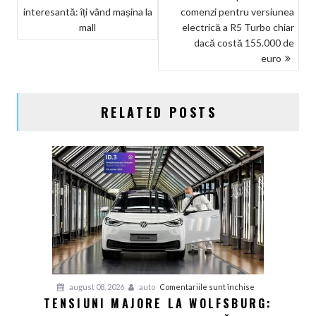
interesantă: îți vând mașina la
comenzi pentru versiunea
ÎN
mall
electrică a R5 Turbo chiar
ARTICOLE
dacă costă 155.000 de
euro
RELATED POSTS
pentru
august 08, 2026
auto
Comentariile sunt închise
TENSIUNI MAJORE LA WOLFSBURG:
Tensiuni