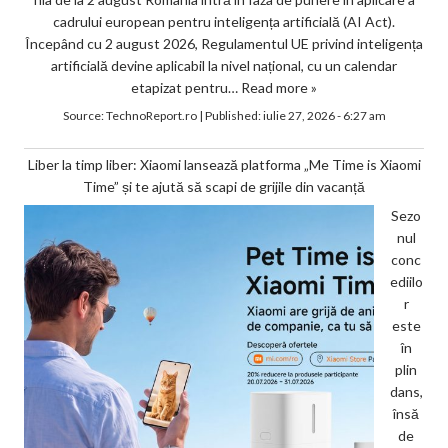
cadrului european pentru inteligența artificială (AI Act).
Începând cu 2 august 2026, Regulamentul UE privind inteligența
artificială devine aplicabil la nivel național, cu un calendar
etapizat pentru…
Read more »
Source:
TechnoReport.ro
|
Published:
iulie 27, 2026 - 6:27 am
Liber la timp liber: Xiaomi lansează platforma „Me Time is Xiaomi
Time” și te ajută să scapi de grijile din vacanță
Sezo
nul
conc
ediilo
r
este
în
plin
dans,
însă
de