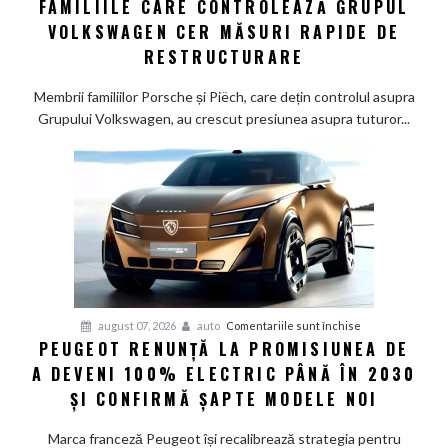
FAMILIILE CARE CONTROLEAZĂ GRUPUL
majore
la
VOLKSWAGEN CER MĂSURI RAPIDE DE
Wolfsburg:
RESTRUCTURARE
Familiile
care
Membrii familiilor Porsche și Piëch, care dețin controlul asupra
controlează
Grupului Volkswagen, au crescut presiunea asupra tuturor...
Grupul
Volkswagen
cer
măsuri
rapide
de
restructurare
pentru
august 07, 2026
auto
Comentariile sunt închise
PEUGEOT RENUNȚĂ LA PROMISIUNEA DE
Peugeot
A DEVENI 100% ELECTRIC PÂNĂ ÎN 2030
renunță
la
ȘI CONFIRMĂ ȘAPTE MODELE NOI
promisiunea
de
Marca franceză Peugeot își recalibrează strategia pentru