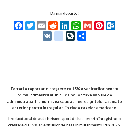
Da mai departe!
F
T
E
R
Li
W
G
Pi
O
ac
w
m
e
n
h
m
nt
ut
V
g
Li
P
e
itt
ai
d
ke
at
ai
er
lo
K
o
ve
ar
b
er
l
di
dI
s
l
es
o
o
Jo
ta
o
t
n
A
t
k.
gl
ur
je
o
p
co
e_
n
az
k
p
m
b
al
ă
o
Ferrari a raportat o creștere cu 15% a veniturilor pentru
primul trimestru și, în ciuda noilor taxe impuse de
o
administrația Trump, mizează pe atingerea țintelor asumate
k
anterior pentru întregul an, în ciuda taxelor americane.
m
Producătorul de autoturisme sport de lux Ferrari a înregistrat o
creștere cu 15% a veniturilor de bază în mul trimestru din 2025.
ar