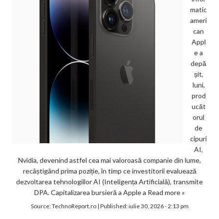
matic
ameri
can
Appl
e a
depă
șit,
luni,
prod
ucăt
orul
de
cipuri
AI,
Nvidia, devenind astfel cea mai valoroasă companie din lume,
recâștigând prima poziție, în timp ce investitorii evaluează
dezvoltarea tehnologiilor AI (Inteligența Artificială), transmite
DPA. Capitalizarea bursieră a Apple a
Read more »
Source:
TechnoReport.ro
|
Published:
iulie 30, 2026 - 2:13 pm