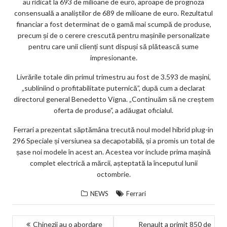
au ridicat la 693 de milioane de euro, aproape de prognoza
consensuală a analiștilor de 689 de milioane de euro. Rezultatul
financiar a fost determinat de o gamă mai scumpă de produse,
precum și de o cerere crescută pentru mașinile personalizate
pentru care unii clienți sunt dispuși să plătească sume
impresionante.
Livrările totale din primul trimestru au fost de 3.593 de mașini,
„subliniind o profitabilitate puternică”, după cum a declarat
directorul general Benedetto Vigna. „Continuăm să ne creștem
oferta de produse”, a adăugat oficialul.
Ferrari a prezentat săptămâna trecută noul model hibrid plug-in
296 Speciale și versiunea sa decapotabilă, și a promis un total de
șase noi modele în acest an. Acestea vor include prima mașină
complet electrică a mărcii, așteptată la începutul lunii
octombrie.
NEWS
Ferrari
NAVIGARE
Chinezii au o abordare
Renault a primit 850 de