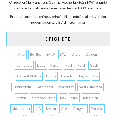
O nouă eră la Munchen: Cea mai veche fabrică BMW renunță
definitiv la motoarele termice și devine 100% electrică
Producătorii auto chinezi, principalii beneficiari ai subvenților
guvernamentale EV din Germania
ETICHETE
Audi
Bentley
BMW
BYD
Chery
Citroen
Compacte
Dacia
Ferrari
FIAT
Ford
Geely
General Motors
Honda
Hyundai
Jaguar
Kia
Lamborghini
Leapmotor
masini eco
masini electrice
Mazda
Mercedes-Benz
MG
MINI
Mitsubishi
Motorsport
NIO
Nissan
Opel
Peugeot
Porsche