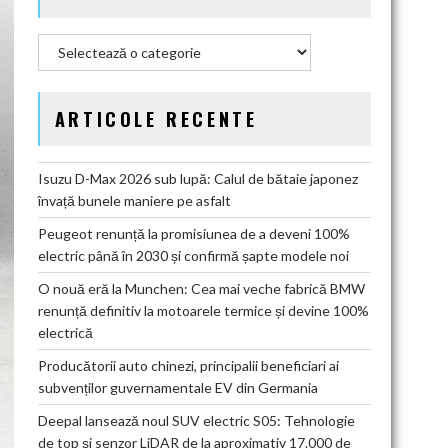
Categorii
ARTICOLE RECENTE
Isuzu D-Max 2026 sub lupă: Calul de bătaie japonez
învață bunele maniere pe asfalt
Peugeot renunță la promisiunea de a deveni 100%
electric până în 2030 și confirmă șapte modele noi
O nouă eră la Munchen: Cea mai veche fabrică BMW
renunță definitiv la motoarele termice și devine 100%
electrică
Producătorii auto chinezi, principalii beneficiari ai
subvenților guvernamentale EV din Germania
Deepal lansează noul SUV electric S05: Tehnologie
de top și senzor LiDAR de la aproximativ 17.000 de