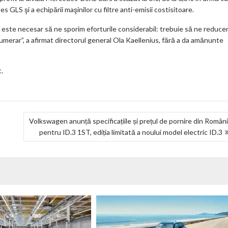
GLS şi a echipării maşinilor cu filtre anti-emisii costisitoare.
ni, este necesar să ne sporim eforturile considerabil: trebuie să ne reduc
numerar”, a afirmat directorul general Ola Kaellenius, fără a da amănunte
.
Volkswagen anunță specificațiile și prețul de pornire din Român
pentru ID.3 1ST, ediția limitată a noului model electric ID.3