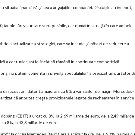
ar
 situaţia financiară şi cea a angajaţilor companiei. Discuţiile au început,
ks
, iar plecări voluntare sunt posibile, dar numai în situaţia în care ambele
rie o actualizare a strategiei, care va include şi măsuri de reducere a
iză a costurilor, astfel încât să rămână în continuare competitivă.
or şi nu putem comenta în privinţa speculaţiilor”, a precizat un purtător d
rei din acest an, datorită majorării cu 8% a vânzărilor de maşini Mercedes-
vertizat că ar putea creşte provizioanele legate de rechemarea în service
 dobânzi (EBIT) a urcat cu 8%, la 2,69 miliarde de euro, de la 2,49 miliarde
cu 8%, la 43,3 miliarde de euro.
profit la divizia Mercedes-Benz Cars a scăzut la 6%, de la 6,3% în urmă cu