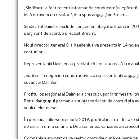
„Sindicatul a fost recent informat de conducere în legătură cu
încă nu avem un rezultat”, le-a spus angajaţilor Brecht.
Sindicatul Daimler exclude concedieri obligatorii până în 2030
părţi sunt de acord, a precizat Brecht.
Noul director general Ola Kaellenius va prezenta în 14 noiemb
costurilor.
Reprezentanţii Daimler au precizat că firma lucrează la o anal
„Suntem în negocieri constructive cu reprezentanţii angajaţil
cuvânt al Daimler.
Profitul operaţional al Daimler a crescut uşor în trimestrul t
Benz, dar grupul german a anunţat reduceri de costuri şi a a
vehiculelor diesel.
În perioada iulie-septembrie 2019, profitul înainte de taxe şi
de euro în urmă cu un an. De asemenea, vânzările au crescut 
Compania a anunţat că va revizui costurile după ce marja de 