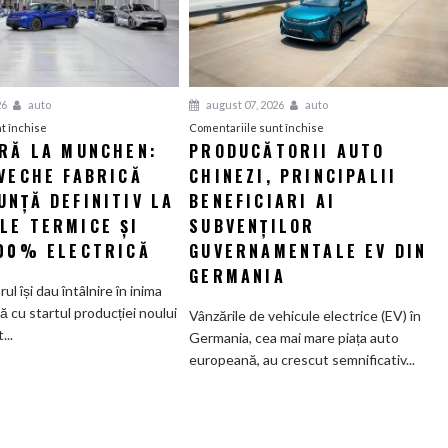
26
auto
august 07, 2026
auto
pentru
pentru
t închise
Comentariile sunt închise
ERĂ LA MUNCHEN:
PRODUCĂTORII AUTO
O
Producătorii
VECHE FABRICĂ
nouă
CHINEZI, PRINCIPALII
auto
eră
chinezi,
NȚĂ DEFINITIV LA
BENEFICIARI AI
la
principalii
LE TERMICE ȘI
SUBVENȚILOR
Munchen:
beneficiari
100% ELECTRICĂ
GUVERNAMENTALE EV DIN
Cea
ai
GERMANIA
mai
subvenților
orul își dau întâlnire în inima
veche
guvernamentale
ă cu startul producției noului
Vânzările de vehicule electrice (EV) în
fabrică
EV
..
Germania, cea mai mare piața auto
BMW
din
europeană, au crescut semnificativ...
renunță
Germania
definitiv
la
motoarele