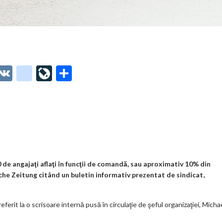
O
V
g
Li
P
t
K
o
ve
ar
o
o
Jo
ta
o
gl
ur
je
.
e_
n
az
co
b
al
ă
m
o
de angajaţi aflaţi în funcţii de comandă, sau aproximativ 10% din
he Zeitung citând un buletin informativ prezentat de sindicat,
o
k
eferit la o scrisoare internă pusă în circulaţie de şeful organizaţiei, Micha
m