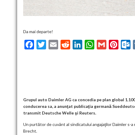
Da mai departe!
F
T
E
R
Li
W
G
Pi
ac
w
m
e
n
h
m
nt
u
e
itt
ai
d
ke
at
ai
er
l
b
er
l
di
dI
s
l
es
o
t
n
A
t
k
o
p
k
p
Grupul auto Daimler AG ca concedia pe plan global 1.100 
conducerea sa, a anunţat publicaţia germană Sueddeutsc
transmit Deutsche Welle şi Reuters.
Un purtător de cuvânt al sindicatului angajaţilor Daimler s-a r
Brecht.