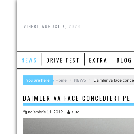
Skip
to
content
VINERI, AUGUST 7, 2026
NEWS
DRIVE TEST
EXTRA
BLOG
You are here
Home
NEWS
Daimler va face conced
DAIMLER VA FACE CONCEDIERI PE
noiembrie 11, 2019
auto