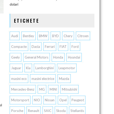
dolari
ETICHETE
Audi
Bentley
BMW
BYD
Chery
Citroen
Compacte
Dacia
Ferrari
FIAT
Ford
Geely
General Motors
Honda
Hyundai
Jaguar
Kia
Lamborghini
Leapmotor
masini eco
masini electrice
Mazda
Mercedes-Benz
MG
MINI
Mitsubishi
Motorsport
NIO
Nissan
Opel
Peugeot
el
Porsche
Renault
SAIC
Skoda
Stellantis