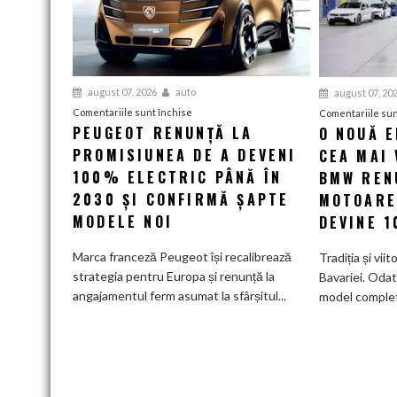
august 07, 2026
auto
august 07, 20
pentru
Comentariile sunt închise
Comentariile sun
PEUGEOT RENUNȚĂ LA
O NOUĂ 
Peugeot
PROMISIUNEA DE A DEVENI
renunță
CEA MAI 
la
100% ELECTRIC PÂNĂ ÎN
BMW RENU
promisiunea
2030 ȘI CONFIRMĂ ȘAPTE
MOTOARE
de
MODELE NOI
DEVINE 
a
deveni
Marca franceză Peugeot își recalibrează
Tradiția și viit
100%
strategia pentru Europa și renunță la
Bavariei. Odat
electric
angajamentul ferm asumat la sfârșitul...
model complet.
până
în
2030
și
confirmă