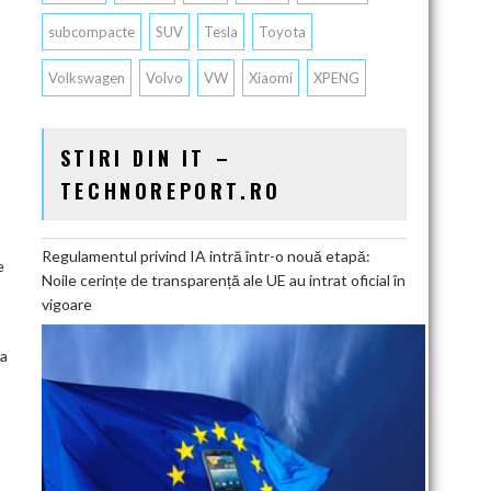
subcompacte
SUV
Tesla
Toyota
Volkswagen
Volvo
VW
Xiaomi
XPENG
STIRI DIN IT –
TECHNOREPORT.RO
Regulamentul privind IA intră într-o nouă etapă:
e
Noile cerințe de transparență ale UE au intrat oficial în
vigoare
 a