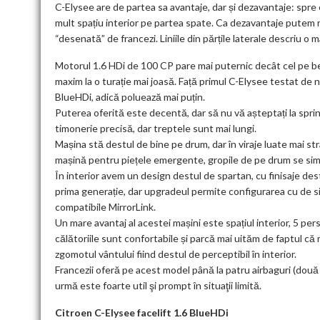
C-Elysee are de partea sa avantaje, dar și dezavantaje: spre
mult spațiu interior pe partea spate. Ca dezavantaje putem n
“desenată” de francezi. Liniile din părțile laterale descriu o 
Motorul 1.6 HDi de 100 CP pare mai puternic decât cel pe ben
maxim la o turație mai joasă. Față primul C-Elysee testat de no
BlueHDi, adică poluează mai puțin.
Puterea oferită este decentă, dar să nu vă așteptați la sprin
timonerie precisă, dar treptele sunt mai lungi.
Mașina stă destul de bine pe drum, dar în viraje luate mai s
mașină pentru piețele emergente, gropile de pe drum se simt
În interior avem un design destul de spartan, cu finisaje des
prima generație, dar upgradeul permite configurarea cu de
compatibile MirrorLink.
Un mare avantaj al acestei mașini este spațiul interior, 5 per
călătoriile sunt confortabile și parcă mai uităm de faptul că
zgomotul vântului fiind destul de perceptibil în interior.
Francezii oferă pe acest model până la patru airbaguri (două
urmă este foarte util şi prompt în situaţii limită.
Citroen C-Elysee facelift 1.6 BlueHDi