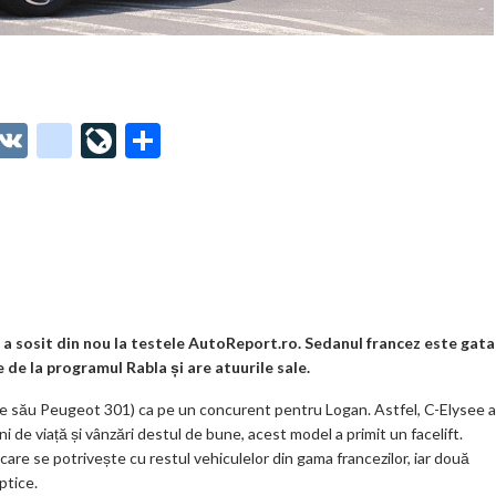
O
V
g
Li
P
t
K
o
ve
ar
o
o
Jo
ta
o
gl
ur
je
.
e_
n
az
co
b
al
ă
m
o
i a sosit din nou la testele AutoReport.ro. Sedanul francez este gata
e de la programul Rabla și are atuurile sale.
o
ele său Peugeot 301) ca pe un concurent pentru Logan. Astfel, C-Elysee a
k
 de viață și vânzări destul de bune, acest model a primit un facelift.
m
k care se potrivește cu restul vehiculelor din gama francezilor, iar două
ptice.
ar