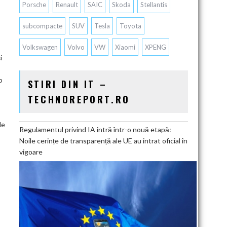
Porsche
Renault
SAIC
Skoda
Stellantis
subcompacte
SUV
Tesla
Toyota
Volkswagen
Volvo
VW
Xiaomi
XPENG
i
o
STIRI DIN IT –
TECHNOREPORT.RO
de
Regulamentul privind IA intră într-o nouă etapă:
Noile cerințe de transparență ale UE au intrat oficial în
vigoare