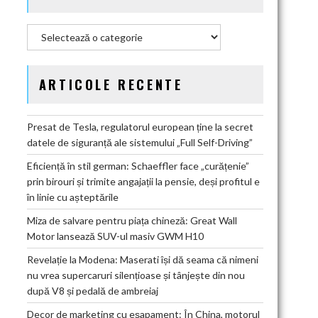
Categorii
ARTICOLE RECENTE
Presat de Tesla, regulatorul european ține la secret
datele de siguranță ale sistemului „Full Self-Driving”
Eficiență în stil german: Schaeffler face „curățenie”
prin birouri și trimite angajații la pensie, deși profitul e
în linie cu așteptările
Miza de salvare pentru piața chineză: Great Wall
Motor lansează SUV-ul masiv GWM H10
Revelație la Modena: Maserati își dă seama că nimeni
nu vrea supercaruri silențioase și tânjește din nou
după V8 și pedală de ambreiaj
Decor de marketing cu eșapament: În China, motorul