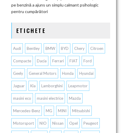
pe benzină a ajuns un simplu calmant psihologic
pentru cumpărători
ETICHETE
Audi
Bentley
BMW
BYD
Chery
Citroen
Compacte
Dacia
Ferrari
FIAT
Ford
Geely
General Motors
Honda
Hyundai
Jaguar
Kia
Lamborghini
Leapmotor
masini eco
masini electrice
Mazda
Mercedes-Benz
MG
MINI
Mitsubishi
Motorsport
NIO
Nissan
Opel
Peugeot