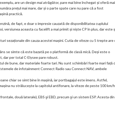
 exemplu, are un design mai atrăgător, pare mai bine închegat și oferă mai
ks
umăra prețul mai mare, dar și o parte spate care nu pare că a fost
mașină practică.
zină, de fapt, e doar o impresie cauzată de disponibilitatea cuplului
i, versiunea aceasta cu facelift a mai primit și niște CP în plus, dar este ș
turi sezaționale din cauza acestei mașini. Cutia de viteze cu 5 trepte are 
trâns se simte că este bazată pe o platformă de clasă mică. Deși este o
, dar per total C-Elysee pare robust.
tul de bune, dar materiale foarte tari. Nu sunt schimbări foarte mari față 
 sistemele de infotainment Connect Radio sau Connect NAV, ambele
soane chiar se simt bine în mașină, iar portbagajul este imens. Astfel,
 mașina nu strălucește la capitolul antifonare, la viteze de peste 100 km/h
 frontale, două laterale), EBS şi EBD, precum şi un sistem ESP. Acesta din