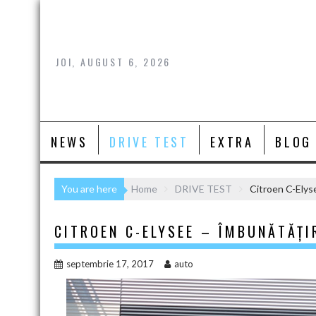
Skip
to
content
JOI, AUGUST 6, 2026
NEWS
DRIVE TEST
EXTRA
BLOG
You are here
Home
DRIVE TEST
Citroen C-Elys
CITROEN C-ELYSEE – ÎMBUNĂTĂȚI
septembrie 17, 2017
auto