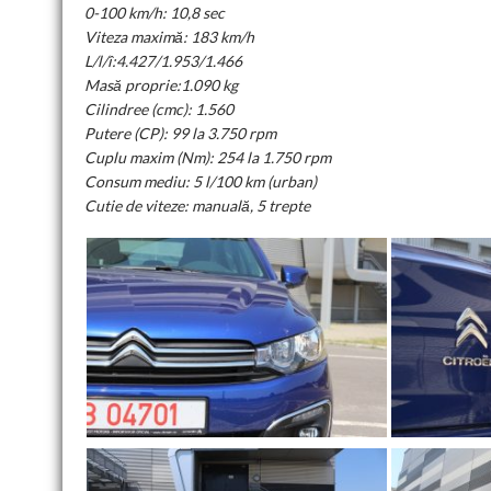
0-100 km/h: 10,8 sec
Viteza maximă: 183 km/h
L/l/î:4.427/1.953/1.466
Masă proprie:1.090 kg
Cilindree (cmc): 1.560
Putere (CP): 99 la 3.750 rpm
Cuplu maxim (Nm): 254 la 1.750 rpm
Consum mediu: 5 l/100 km (urban)
Cutie de viteze: manuală, 5 trepte