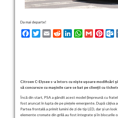
Da mai departe!
F
T
E
R
Li
W
G
Pi
ac
w
m
e
n
h
m
nt
u
e
itt
ai
d
ke
at
ai
er
l
b
er
l
di
dI
s
l
es
o
t
n
A
t
k
o
p
k
p
Citroen C-Elysee s-a întors cu niște ușoare modificări ș
să concureze cu mașinile care se bat pe clienții cu tichet
Încă din start, PSA a gândit acest model (împreună cu frat
fost aruncat în lupta de pe piețele emergente. După câțiva ani
Partea frontală a primit lumini de zi de tip LED, dar și un loo
elemente cromate din grilă au fost integrate și în blocurile o