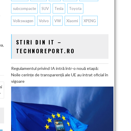
subcompacte
SUV
Tesla
Toyota
.
Volkswagen
Volvo
VW
Xiaomi
XPENG
STIRI DIN IT –
ea,
TECHNOREPORT.RO
Regulamentul privind IA intră într-o nouă etapă:
Noile cerințe de transparență ale UE au intrat oficial în
vigoare
ni