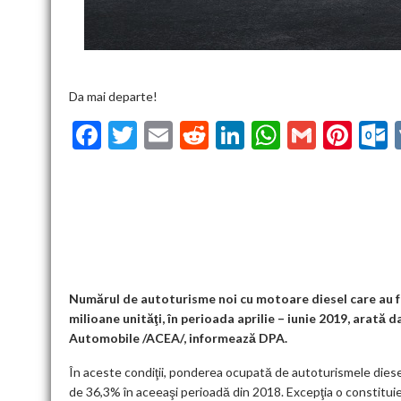
Da mai departe!
F
T
E
R
Li
W
G
Pi
ac
w
m
e
n
h
m
nt
u
e
itt
ai
d
ke
at
ai
er
l
b
er
l
di
dI
s
l
es
o
t
n
A
t
k
o
p
k
p
Numărul de autoturisme noi cu motoare diesel care au fo
milioane unităţi, în perioada aprilie – iunie 2019, arată
Automobile /ACEA/, informează DPA.
În aceste condiţii, ponderea ocupată de autoturismele diesel 
de 36,3% în aceeaşi perioadă din 2018. Excepţia o constitui