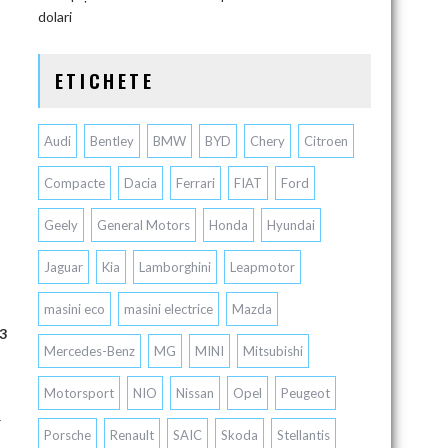
dolari
ETICHETE
Audi
Bentley
BMW
BYD
Chery
Citroen
Compacte
Dacia
Ferrari
FIAT
Ford
Geely
General Motors
Honda
Hyundai
Jaguar
Kia
Lamborghini
Leapmotor
masini eco
masini electrice
Mazda
,3
Mercedes-Benz
MG
MINI
Mitsubishi
Motorsport
NIO
Nissan
Opel
Peugeot
ă
Porsche
Renault
SAIC
Skoda
Stellantis