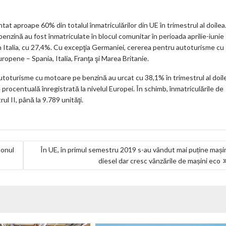
ar
ks
t aproape 60% din totalul înmatriculărilor din UE în trimestrul al doilea
nzină au fost înmatriculate în blocul comunitar în perioada aprilie-iunie
 în Italia, cu 27,4%. Cu excepţia Germaniei, cererea pentru autoturisme cu
ropene – Spania, Italia, Franţa şi Marea Britanie.
utoturisme cu motoare pe benzină au urcat cu 38,1% în trimestrul al doil
 procentuală înregistrată la nivelul Europei. În schimb, înmatriculările de
l II, până la 9.789 unităţi.
lonul
În UE, în primul semestru 2019 s-au vândut mai puține mași
diesel dar cresc vânzările de mașini eco