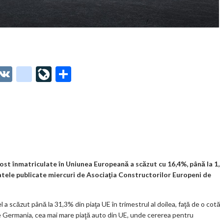
O
V
g
Li
P
t
K
o
ve
ar
o
o
Jo
ta
o
gl
ur
je
.
e_
n
az
co
b
al
ă
m
o
st înmatriculate în Uniunea Europeană a scăzut cu 16,4%, până la 1
 datele publicate miercuri de Asociaţia Constructorilor Europeni de
o
k
a scăzut până la 31,3% din piaţa UE în trimestrul al doilea, faţă de o cot
m
e Germania, cea mai mare piaţă auto din UE, unde cererea pentru