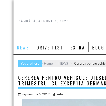
Skip
to
content
SÂMBĂTĂ, AUGUST 8, 2026
NEWS
DRIVE TEST
EXTRA
BLOG
You are here
Home
NEWS
Cererea pentru vehicul
CEREREA PENTRU VEHICULE DIESEL
TRIMESTRU, CU EXCEPŢIA GERMAN
septembrie 6, 2019
auto