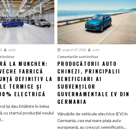
26
auto
august 07, 2026
auto
pentru
pentru
t închise
Comentariile sunt închise
ERĂ LA MUNCHEN:
PRODUCĂTORII AUTO
O
Producătorii
VECHE FABRICĂ
nouă
CHINEZI, PRINCIPALII
auto
eră
chinezi,
NȚĂ DEFINITIV LA
BENEFICIARI AI
la
principalii
LE TERMICE ȘI
SUBVENȚILOR
Munchen:
beneficiari
100% ELECTRICĂ
GUVERNAMENTALE EV DIN
Cea
ai
GERMANIA
mai
subvenților
orul își dau întâlnire în inima
veche
guvernamentale
ă cu startul producției noului
Vânzările de vehicule electrice (EV) în
fabrică
EV
..
Germania, cea mai mare piața auto
BMW
din
europeană, au crescut semnificativ...
renunță
Germania