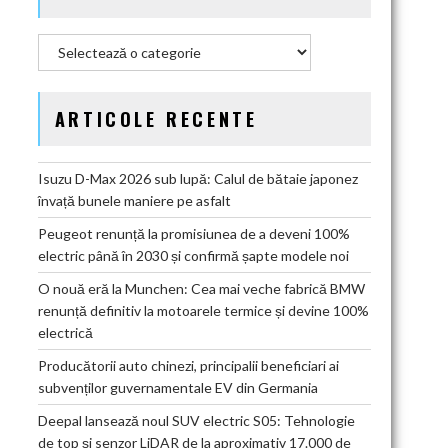
Categorii
ARTICOLE RECENTE
Isuzu D-Max 2026 sub lupă: Calul de bătaie japonez
învață bunele maniere pe asfalt
Peugeot renunță la promisiunea de a deveni 100%
electric până în 2030 și confirmă șapte modele noi
O nouă eră la Munchen: Cea mai veche fabrică BMW
renunță definitiv la motoarele termice și devine 100%
electrică
Producătorii auto chinezi, principalii beneficiari ai
subvenților guvernamentale EV din Germania
Deepal lansează noul SUV electric S05: Tehnologie
de top și senzor LiDAR de la aproximativ 17.000 de