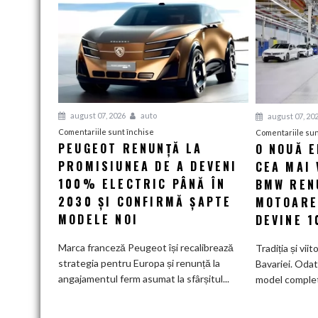
august 07, 2026
auto
august 07, 20
pentru
Comentariile sunt închise
Comentariile sun
PEUGEOT RENUNȚĂ LA
O NOUĂ 
Peugeot
PROMISIUNEA DE A DEVENI
renunță
CEA MAI 
la
100% ELECTRIC PÂNĂ ÎN
BMW RENU
promisiunea
2030 ȘI CONFIRMĂ ȘAPTE
MOTOARE
de
MODELE NOI
DEVINE 
a
deveni
Marca franceză Peugeot își recalibrează
Tradiția și viit
100%
strategia pentru Europa și renunță la
Bavariei. Odat
electric
angajamentul ferm asumat la sfârșitul...
model complet.
până
în