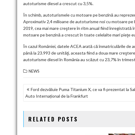
autoturisme diesel a crescut cu 3,5%.
În schimb, autoturismele cu motoare pe benzină au reprezenta
Aproximativ 2,4 milioane de autoturisme noi cu motoare pe be
2019, cea mai mare creştere în ritm anual fiind înregistrată
motoare pe benzină a crescut în toate celelalte mari pieţe eu
În cazul României, datele ACEA arată că înmatriculările de a
până la 23.993 de unităţi, aceasta fiind a doua mare creştere
autoturisme diesel în România au scăzut cu 23,7% în trimestru
NEWS
NAVIGARE
Ford dezvăluie Puma Titanium X, ce va fi prezentat la Sa
Auto Internațional de la Frankfurt
ÎN
ARTICOLE
RELATED POSTS