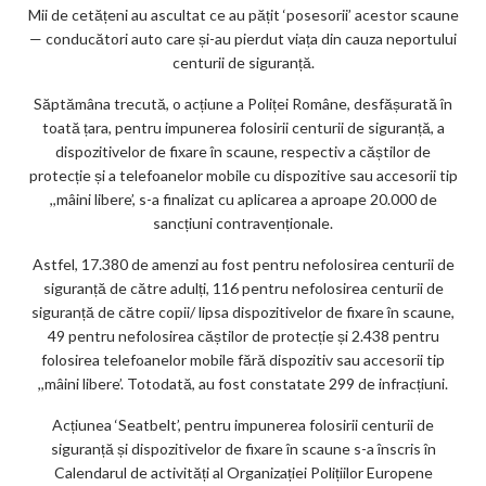
Mii de cetățeni au ascultat ce au pățit ‘posesorii’ acestor scaune
— conducători auto care și-au pierdut viața din cauza neportului
centurii de siguranță.
Săptămâna trecută, o acțiune a Poliței Române, desfășurată în
toată țara, pentru impunerea folosirii centurii de siguranță, a
dispozitivelor de fixare în scaune, respectiv a căștilor de
protecție și a telefoanelor mobile cu dispozitive sau accesorii tip
,,mâini libere’, s-a finalizat cu aplicarea a aproape 20.000 de
sancțiuni contravenționale.
Astfel, 17.380 de amenzi au fost pentru nefolosirea centurii de
siguranță de către adulți, 116 pentru nefolosirea centurii de
siguranță de către copii/ lipsa dispozitivelor de fixare în scaune,
49 pentru nefolosirea căștilor de protecție și 2.438 pentru
folosirea telefoanelor mobile fără dispozitiv sau accesorii tip
,,mâini libere’. Totodată, au fost constatate 299 de infracțiuni.
Acțiunea ‘Seatbelt’, pentru impunerea folosirii centurii de
siguranță și dispozitivelor de fixare în scaune s-a înscris în
Calendarul de activități al Organizației Polițiilor Europene