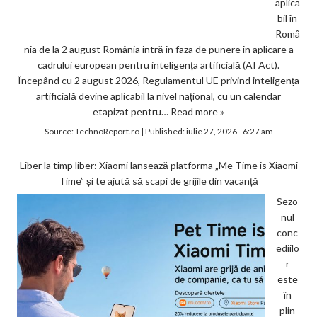
aplica
bil în
Româ
nia de la 2 august România intră în faza de punere în aplicare a
cadrului european pentru inteligența artificială (AI Act).
Începând cu 2 august 2026, Regulamentul UE privind inteligența
artificială devine aplicabil la nivel național, cu un calendar
etapizat pentru…
Read more »
Source:
TechnoReport.ro
|
Published:
iulie 27, 2026 - 6:27 am
Liber la timp liber: Xiaomi lansează platforma „Me Time is Xiaomi
Time” și te ajută să scapi de grijile din vacanță
Sezo
nul
conc
ediilo
r
este
în
plin