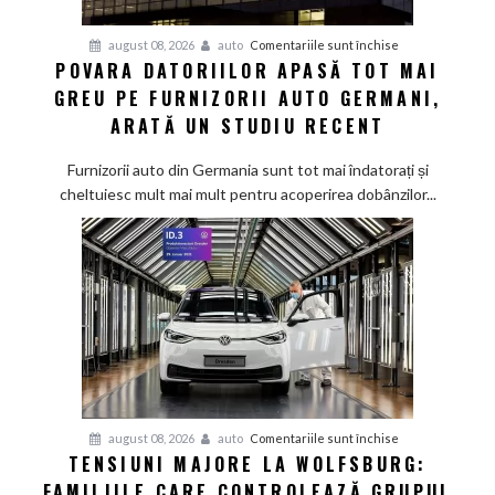
pentru
august 08, 2026
auto
Comentariile sunt închise
POVARA DATORIILOR APASĂ TOT MAI
Povara
GREU PE FURNIZORII AUTO GERMANI,
datoriilor
apasă
ARATĂ UN STUDIU RECENT
tot
mai
Furnizorii auto din Germania sunt tot mai îndatorați și
greu
cheltuiesc mult mai mult pentru acoperirea dobânzilor...
pe
furnizorii
auto
germani,
arată
un
studiu
recent
pentru
august 08, 2026
auto
Comentariile sunt închise
TENSIUNI MAJORE LA WOLFSBURG:
Tensiuni
FAMILIILE CARE CONTROLEAZĂ GRUPUL
majore