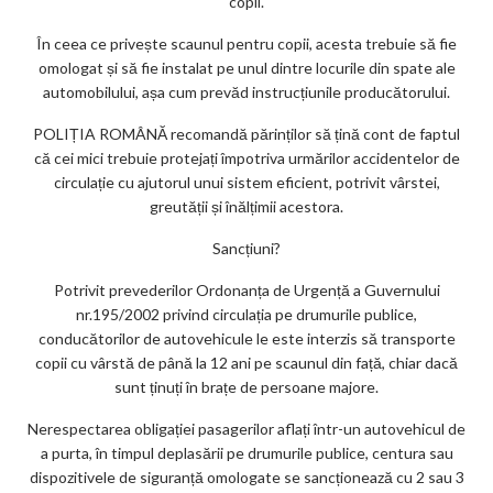
copii.
În ceea ce privește scaunul pentru copii, acesta trebuie să fie
omologat și să fie instalat pe unul dintre locurile din spate ale
automobilului, așa cum prevăd instrucțiunile producătorului.
POLIȚIA ROMÂNĂ recomandă părinților să țină cont de faptul
că cei mici trebuie protejați împotriva urmărilor accidentelor de
circulație cu ajutorul unui sistem eficient, potrivit vârstei,
greutății și înălțimii acestora.
Sancțiuni?
Potrivit prevederilor Ordonanța de Urgență a Guvernului
nr.195/2002 privind circulația pe drumurile publice,
conducătorilor de autovehicule le este interzis să transporte
copii cu vârstă de până la 12 ani pe scaunul din față, chiar dacă
sunt ținuți în brațe de persoane majore.
Nerespectarea obligației pasagerilor aflați într-un autovehicul de
a purta, în timpul deplasării pe drumurile publice, centura sau
dispozitivele de siguranță omologate se sancționează cu 2 sau 3