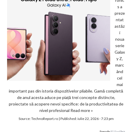
ronic
s a
preze
ntat
astăz
i
noua
serie
Galax
y Z,
marc
ând
cel
mai
important pas din istoria dispozitivelor pliabile. Gamă completă
de anul acesta aduce pe piață trei concepte distincte,
proiectate să acopere nevoi specifice: de la productivitatea de
nivel profesional
Read more »
Source:
TechnoReport.ro
|
Published:
iulie 22, 2026 - 7:23 pm
Powered by
RSS Feed Plugin