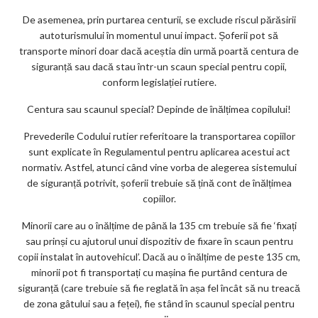
m
De asemenea, prin purtarea centurii, se exclude riscul părăsirii
ar
autoturismului în momentul unui impact. Șoferii pot să
ks
transporte minori doar dacă aceștia din urmă poartă centura de
siguranță sau dacă stau într-un scaun special pentru copii,
conform legislației rutiere.
Centura sau scaunul special? Depinde de înălțimea copilului!
Prevederile Codului rutier referitoare la transportarea copiilor
sunt explicate în Regulamentul pentru aplicarea acestui act
normativ. Astfel, atunci când vine vorba de alegerea sistemului
de siguranță potrivit, șoferii trebuie să țină cont de înălțimea
copiilor.
Minorii care au o înălțime de până la 135 cm trebuie să fie ‘fixați
sau prinși cu ajutorul unui dispozitiv de fixare în scaun pentru
copii instalat în autovehicul’. Dacă au o înălțime de peste 135 cm,
minorii pot fi transportați cu mașina fie purtând centura de
siguranță (care trebuie să fie reglată în așa fel încât să nu treacă
de zona gâtului sau a feței), fie stând în scaunul special pentru