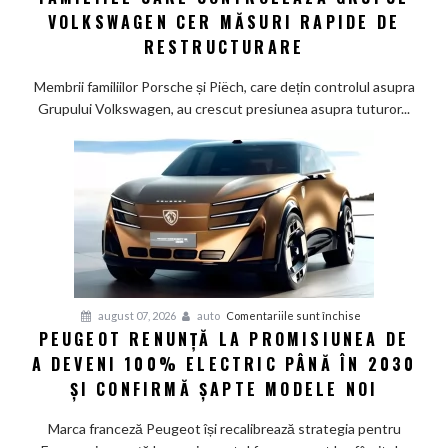
la
VOLKSWAGEN CER MĂSURI RAPIDE DE
Wolfsburg:
RESTRUCTURARE
Familiile
care
Membrii familiilor Porsche și Piëch, care dețin controlul asupra
controlează
Grupului Volkswagen, au crescut presiunea asupra tuturor...
Grupul
Volkswagen
cer
măsuri
rapide
de
restructurare
pentru
august 07, 2026
auto
Comentariile sunt închise
PEUGEOT RENUNȚĂ LA PROMISIUNEA DE
Peugeot
A DEVENI 100% ELECTRIC PÂNĂ ÎN 2030
renunță
la
ȘI CONFIRMĂ ȘAPTE MODELE NOI
promisiunea
de
Marca franceză Peugeot își recalibrează strategia pentru
a