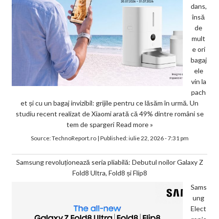
dans,
însă
de
mult
e ori
bagaj
ele
vin la
pach
et și cu un bagaj invizibil: grijile pentru ce lăsăm în urmă. Un
studiu recent realizat de Xiaomi arată că 49% dintre români se
tem de spargeri
Read more »
Source:
TechnoReport.ro
|
Published:
iulie 22, 2026 - 7:31 pm
Samsung revoluționează seria pliabilă: Debutul noilor Galaxy Z
Fold8 Ultra, Fold8 și Flip8
Sams
ung
Elect