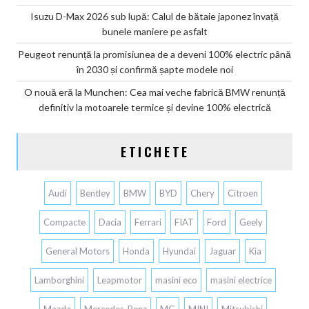
Isuzu D-Max 2026 sub lupă: Calul de bătaie japonez învață
bunele maniere pe asfalt
Peugeot renunță la promisiunea de a deveni 100% electric până
în 2030 și confirmă șapte modele noi
O nouă eră la Munchen: Cea mai veche fabrică BMW renunță
definitiv la motoarele termice și devine 100% electrică
ETICHETE
Audi
Bentley
BMW
BYD
Chery
Citroen
Compacte
Dacia
Ferrari
FIAT
Ford
Geely
General Motors
Honda
Hyundai
Jaguar
Kia
Lamborghini
Leapmotor
masini eco
masini electrice
Mazda
Mercedes-Benz
MG
MINI
Mitsubishi