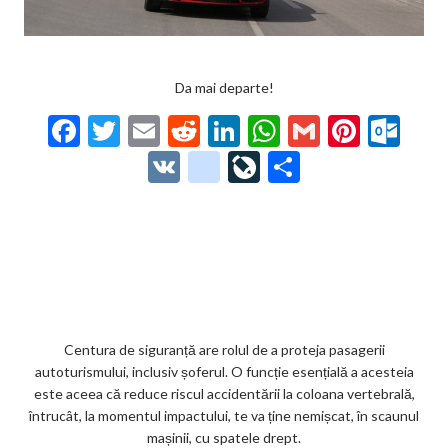
Da mai departe!
F
T
E
R
Li
W
G
Pi
O
ac
w
m
e
n
h
m
nt
ut
V
g
Li
P
e
itt
ai
d
ke
at
ai
er
lo
K
o
ve
ar
b
er
l
di
dI
s
l
es
o
o
Jo
ta
o
t
n
A
t
k.
gl
ur
je
o
p
co
e_
n
az
k
p
m
b
al
ă
o
Centura de siguranță are rolul de a proteja pasagerii
autoturismului, inclusiv șoferul. O funcție esențială a acesteia
o
este aceea că reduce riscul accidentării la coloana vertebrală,
k
întrucât, la momentul impactului, te va ține nemișcat, în scaunul
mașinii, cu spatele drept.