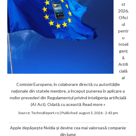
st
2026,
Ofici
ul
pentr
u
Inteli
genț
ă
Artifi
cială
al
Comisiei Europene, în colaborare directă cu autoritățile
naționale din statele membre, a început punerea în aplicare a
noilor prevederi din Regulamentul privind inteligența artificială
(AI Act). Odată cu această
Read more »
Source:
TechnoReport.ro
|
Published:
august 3, 2026 - 2:43 pm
Apple depășește Nvidia și devine cea mai valoroasă companie
din lume