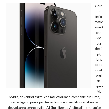
Grup
ul
infor
matic
ameri
can
Appl
e a
depă
șit,
luni,
prod
ucăt
orul
de
cipuri
AI,
Nvidia, devenind astfel cea mai valoroasă companie din lume,
recâștigând prima poziție, în timp ce investitorii evaluează
dezvoltarea tehnologiilor AI (Inteligența Artificială), transmite