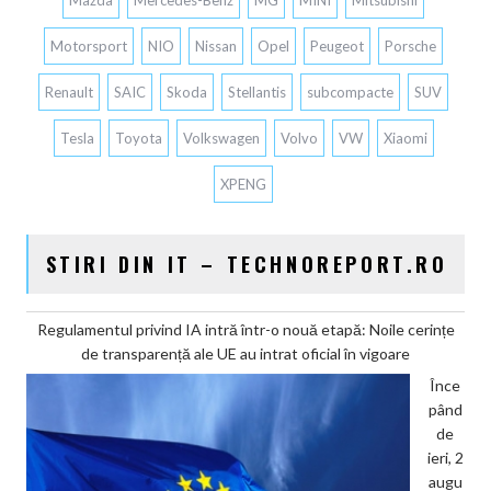
Motorsport
NIO
Nissan
Opel
Peugeot
Porsche
Renault
SAIC
Skoda
Stellantis
subcompacte
SUV
Tesla
Toyota
Volkswagen
Volvo
VW
Xiaomi
XPENG
STIRI DIN IT – TECHNOREPORT.RO
Regulamentul privind IA intră într-o nouă etapă: Noile cerințe
de transparență ale UE au intrat oficial în vigoare
Înce
pând
de
ieri, 2
augu