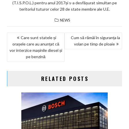
(T.I.S.P.O.L.) pentru anul 2017și s-a desfășurat simultan pe
teritoriul tuturor celor 28 de state membre ale U.E.
NEWS
NAVIGARE
Care sunt statele și
Cum să rămâi în siguranța la
orașele care au anunțat că
volan pe timp de ploaie
ÎN
vor interzice mașinile diesel și
ARTICOLE
pe benzină
RELATED POSTS