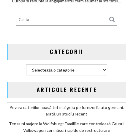
Europa și renunță la angajamentul ferm asumat la sfârșitul...
deveni
100%
electric
până
în
2030
și
CATEGORII
confirmă
șapte
modele
Categorii
noi
ARTICOLE RECENTE
Povara datoriilor apasă tot mai greu pe furnizorii auto germani,
arată un studiu recent
Tensiuni majore la Wolfsburg: Familiile care controlează Grupul
Volkswagen cer măsuri rapide de restructurare