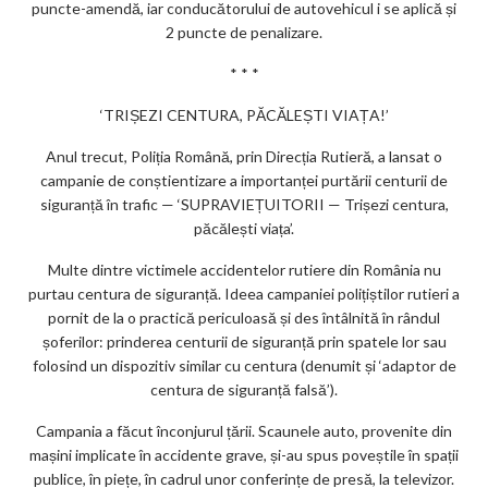
puncte-amendă, iar conducătorului de autovehicul i se aplică și
2 puncte de penalizare.
* * *
‘TRIȘEZI CENTURA, PĂCĂLEȘTI VIAȚA!’
Anul trecut, Poliția Română, prin Direcția Rutieră, a lansat o
campanie de conștientizare a importanței purtării centurii de
siguranță în trafic — ‘SUPRAVIEȚUITORII — Trișezi centura,
păcălești viața’.
Multe dintre victimele accidentelor rutiere din România nu
purtau centura de siguranță. Ideea campaniei polițiștilor rutieri a
pornit de la o practică periculoasă și des întâlnită în rândul
șoferilor: prinderea centurii de siguranță prin spatele lor sau
folosind un dispozitiv similar cu centura (denumit și ‘adaptor de
centura de siguranță falsă’).
Campania a făcut înconjurul țării. Scaunele auto, provenite din
mașini implicate în accidente grave, și-au spus poveștile în spații
publice, în piețe, în cadrul unor conferințe de presă, la televizor.