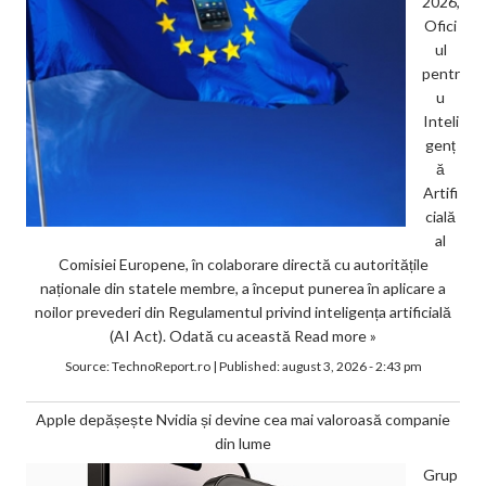
2026,
Ofici
ul
pentr
u
Inteli
genț
ă
Artifi
cială
al
Comisiei Europene, în colaborare directă cu autoritățile
naționale din statele membre, a început punerea în aplicare a
noilor prevederi din Regulamentul privind inteligența artificială
(AI Act). Odată cu această
Read more »
Source:
TechnoReport.ro
|
Published:
august 3, 2026 - 2:43 pm
Apple depășește Nvidia și devine cea mai valoroasă companie
din lume
Grup