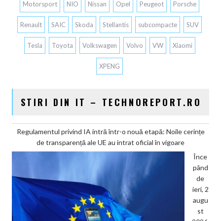
Motorsport
NIO
Nissan
Opel
Peugeot
Porsche
Renault
SAIC
Skoda
Stellantis
subcompacte
SUV
Tesla
Toyota
Volkswagen
Volvo
VW
Xiaomi
XPENG
STIRI DIN IT – TECHNOREPORT.RO
Regulamentul privind IA intră într-o nouă etapă: Noile cerințe
de transparență ale UE au intrat oficial în vigoare
Înce
pând
de
ieri, 2
augu
st