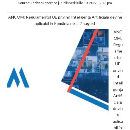
Source:
TechnoReport.ro
|
Published:
iulie 30, 2026 - 2:13 pm
ANCOM: Regulamentul UE privind Inteligența Artificială devine
aplicabil în România de la 2 august
ANC
OM:
Regu
lame
ntul
UE
privin
d
Inteli
gența
Artifi
cială
devin
e
aplica
bil în