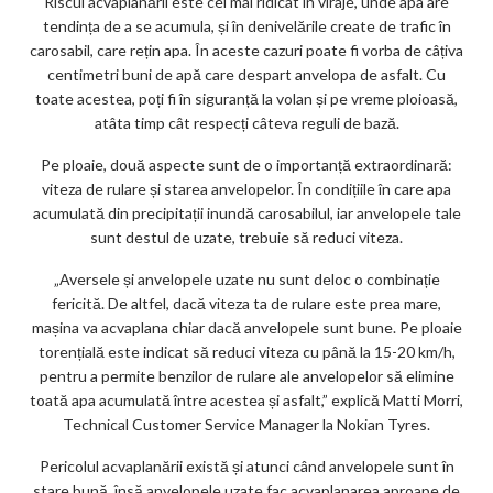
Riscul acvaplanării este cel mai ridicat în viraje, unde apa are
ks
tendința de a se acumula, și în denivelările create de trafic în
carosabil, care rețin apa. În aceste cazuri poate fi vorba de câțiva
centimetri buni de apă care despart anvelopa de asfalt. Cu
toate acestea, poți fi în siguranță la volan și pe vreme ploioasă,
atâta timp cât respecți câteva reguli de bază.
Pe ploaie, două aspecte sunt de o importanță extraordinară:
viteza de rulare și starea anvelopelor. În condițiile în care apa
acumulată din precipitații inundă carosabilul, iar anvelopele tale
sunt destul de uzate, trebuie să reduci viteza.
„Aversele și anvelopele uzate nu sunt deloc o combinație
fericită. De altfel, dacă viteza ta de rulare este prea mare,
mașina va acvaplana chiar dacă anvelopele sunt bune. Pe ploaie
torențială este indicat să reduci viteza cu până la 15-20 km/h,
pentru a permite benzilor de rulare ale anvelopelor să elimine
toată apa acumulată între acestea și asfalt,” explică Matti Morri,
Technical Customer Service Manager la Nokian Tyres.
Pericolul acvaplanării există și atunci când anvelopele sunt în
stare bună, însă anvelopele uzate fac acvaplanarea aproape de