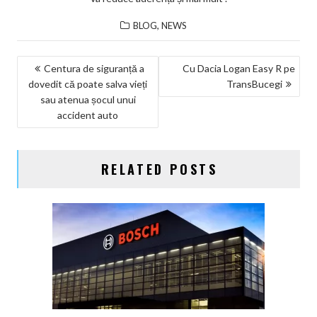
,
BLOG
NEWS
NAVIGARE
Centura de siguranță a
Cu Dacia Logan Easy R pe
dovedit că poate salva vieți
TransBucegi
ÎN
sau atenua șocul unui
ARTICOLE
accident auto
RELATED POSTS