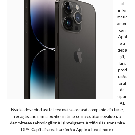
ul
infor
matic
ameri
can
Appl
e a
depă
șit,
luni,
prod
ucăt
orul
de
cipuri
AI,
Nvidia, devenind astfel cea mai valoroasă companie din lume,
recâștigând prima poziție, în timp ce investitorii evaluează
dezvoltarea tehnologiilor AI (Inteligența Artificială), transmite
DPA. Capitalizarea bursieră a Apple a
Read more »