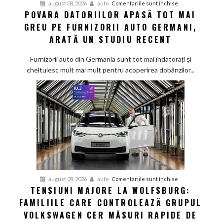
pentru
august 08, 2026
auto
Comentariile sunt închise
POVARA DATORIILOR APASĂ TOT MAI
Povara
GREU PE FURNIZORII AUTO GERMANI,
datoriilor
apasă
ARATĂ UN STUDIU RECENT
tot
mai
Furnizorii auto din Germania sunt tot mai îndatorați și
greu
cheltuiesc mult mai mult pentru acoperirea dobânzilor...
pe
furnizorii
auto
germani,
arată
un
studiu
recent
pentru
august 08, 2026
auto
Comentariile sunt închise
TENSIUNI MAJORE LA WOLFSBURG:
Tensiuni
FAMILIILE CARE CONTROLEAZĂ GRUPUL
majore
la
VOLKSWAGEN CER MĂSURI RAPIDE DE