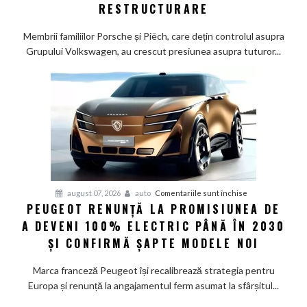
Wolfsburg:
RESTRUCTURARE
Familiile
care
Membrii familiilor Porsche și Piëch, care dețin controlul asupra
controlează
Grupului Volkswagen, au crescut presiunea asupra tuturor...
Grupul
Volkswagen
cer
măsuri
rapide
de
restructurare
pentru
august 07, 2026
auto
Comentariile sunt închise
PEUGEOT RENUNȚĂ LA PROMISIUNEA DE
Peugeot
A DEVENI 100% ELECTRIC PÂNĂ ÎN 2030
renunță
la
ȘI CONFIRMĂ ȘAPTE MODELE NOI
promisiunea
de
Marca franceză Peugeot își recalibrează strategia pentru
a
Europa și renunță la angajamentul ferm asumat la sfârșitul...
deveni