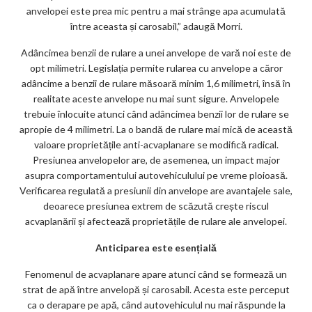
anvelopei este prea mic pentru a mai strânge apa acumulată
între aceasta și carosabil,” adaugă Morri.
Adâncimea benzii de rulare a unei anvelope de vară noi este de
opt milimetri. Legislația permite rularea cu anvelope a căror
adâncime a benzii de rulare măsoară minim 1,6 milimetri, însă în
realitate aceste anvelope nu mai sunt sigure. Anvelopele
trebuie înlocuite atunci când adâncimea benzii lor de rulare se
apropie de 4 milimetri. La o bandă de rulare mai mică de această
valoare proprietățile anti-acvaplanare se modifică radical.
Presiunea anvelopelor are, de asemenea, un impact major
asupra comportamentului autovehiculului pe vreme ploioasă.
Verificarea regulată a presiunii din anvelope are avantajele sale,
deoarece presiunea extrem de scăzută crește riscul
acvaplanării și afectează proprietățile de rulare ale anvelopei.
Anticiparea este esențială
Fenomenul de acvaplanare apare atunci când se formează un
strat de apă între anvelopă și carosabil. Acesta este perceput
ca o derapare pe apă, când autovehiculul nu mai răspunde la