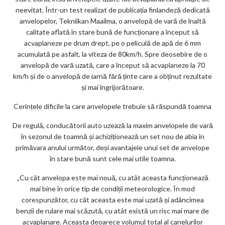
neevitat. Într-un test realizat de publicația finlandeză dedicată
anvelopelor, Tekniikan Maailma, o anvelopă de vară de înaltă
calitate aflată în stare bună de funcționare a început să
acvaplaneze pe drum drept, pe o peliculă de apă de 6 mm
acumulată pe asfalt, la viteza de 80km/h. Spre deosebire de o
anvelopă de vară uzată, care a început să acvaplaneze la 70
km/h și de o anvelopă de iarnă fără ținte care a obținut rezultate
și mai îngrijorătoare.
Cerințele dificile la care anvelopele trebuie să răspundă toamna
De regulă, conducătorii auto uzează la maxim anvelopele de vară
în sezonul de toamnă și achiziționează un set nou de abia în
primăvara anului următor, deși avantajele unui set de anvelope
în stare bună sunt cele mai utile toamna.
„Cu cât anvelopa este mai nouă, cu atât aceasta funcționează
mai bine în orice tip de condiții meteorologice. În mod
corespunzător, cu cât aceasta este mai uzată și adâncimea
benzii de rulare mai scăzută, cu atât există un risc mai mare de
acvaplanare. Aceasta deoarece volumul total al canelurilor