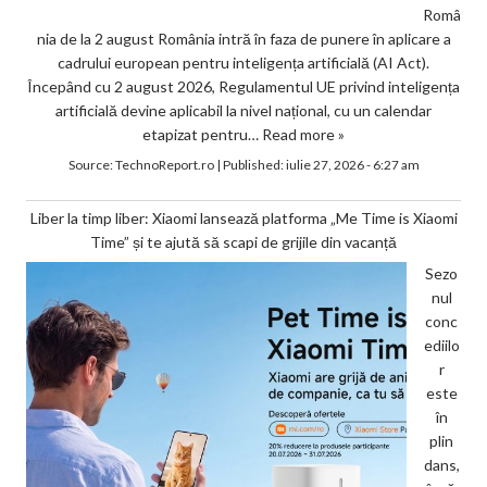
Româ
nia de la 2 august România intră în faza de punere în aplicare a
cadrului european pentru inteligența artificială (AI Act).
Începând cu 2 august 2026, Regulamentul UE privind inteligența
artificială devine aplicabil la nivel național, cu un calendar
etapizat pentru…
Read more »
Source:
TechnoReport.ro
|
Published:
iulie 27, 2026 - 6:27 am
Liber la timp liber: Xiaomi lansează platforma „Me Time is Xiaomi
Time” și te ajută să scapi de grijile din vacanță
Sezo
nul
conc
ediilo
r
este
în
plin
dans,