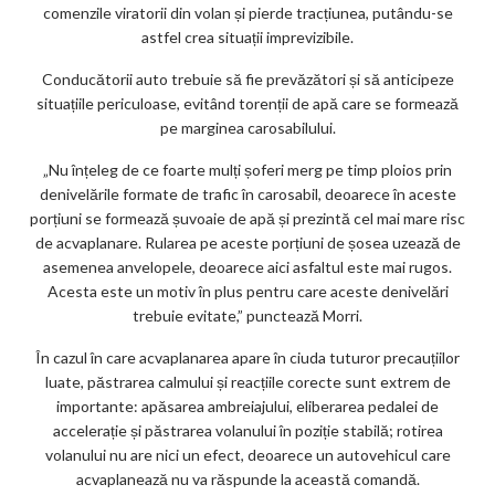
comenzile viratorii din volan și pierde tracțiunea, putându-se
astfel crea situații imprevizibile.
Conducătorii auto trebuie să fie prevăzători și să anticipeze
situațiile periculoase, evitând torenții de apă care se formează
pe marginea carosabilului.
„Nu înțeleg de ce foarte mulți șoferi merg pe timp ploios prin
denivelările formate de trafic în carosabil, deoarece în aceste
porțiuni se formează șuvoaie de apă și prezintă cel mai mare risc
de acvaplanare. Rularea pe aceste porțiuni de șosea uzează de
asemenea anvelopele, deoarece aici asfaltul este mai rugos.
Acesta este un motiv în plus pentru care aceste denivelări
trebuie evitate,” punctează Morri.
În cazul în care acvaplanarea apare în ciuda tuturor precauțiilor
luate, păstrarea calmului și reacțiile corecte sunt extrem de
importante: apăsarea ambreiajului, eliberarea pedalei de
accelerație și păstrarea volanului în poziție stabilă; rotirea
volanului nu are nici un efect, deoarece un autovehicul care
acvaplanează nu va răspunde la această comandă.