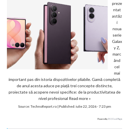
preze
ntat
astăz
i
noua
serie
Galax
y Z,
marc
ând
cel
mai
important pas din istoria dispozitivelor pliabile. Gamă completă
de anul acesta aduce pe piață trei concepte distincte,
proiectate să acopere nevoi specifice: de la productivitatea de
nivel profesional
Read more »
Source:
TechnoReport.ro
|
Published:
iulie 22, 2026 - 7:23 pm
Powered by
RSS Feed Plugin