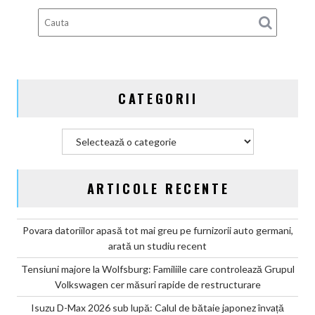
100%
electric
până
în
2030
și
CATEGORII
confirmă
șapte
modele
Categorii
noi
ARTICOLE RECENTE
Povara datoriilor apasă tot mai greu pe furnizorii auto germani,
arată un studiu recent
Tensiuni majore la Wolfsburg: Familiile care controlează Grupul
Volkswagen cer măsuri rapide de restructurare
Isuzu D-Max 2026 sub lupă: Calul de bătaie japonez învață