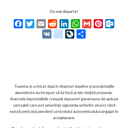
Da mai departe!
F
T
E
R
Li
W
G
Pi
O
ac
w
m
e
n
h
m
nt
ut
V
g
Li
P
e
itt
ai
d
ke
at
ai
er
lo
K
o
ve
ar
b
er
l
di
dI
s
l
es
o
o
Jo
ta
o
t
n
A
t
k.
gl
ur
je
o
p
co
e_
n
az
k
p
m
b
al
ă
o
Toamna și-a intrat deja în drepturi depline și precipitațiile
abundente au început să își facă și ele simțită prezența.
o
Aversele imprevizibile creează depuneri generoase de apă pe
k
carosabil care pot amenința siguranța șoferilor atunci când
există pericolul pierderii controlului autovehiculului angajat în
m
acvaplanare.
ar