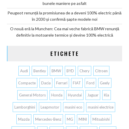
bunele maniere pe asfalt
Peugeot renunță la promisiunea de a deveni 100% electric până
în 2030 și confirmă șapte modele noi
O nouă eră la Munchen: Cea mai veche fabrică BMW renunță
definitiv la motoarele termice și devine 100% electrică
ETICHETE
Audi
Bentley
BMW
BYD
Chery
Citroen
Compacte
Dacia
Ferrari
FIAT
Ford
Geely
General Motors
Honda
Hyundai
Jaguar
Kia
Lamborghini
Leapmotor
masini eco
masini electrice
Mazda
Mercedes-Benz
MG
MINI
Mitsubishi