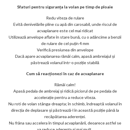
Sfaturi pentru siguranța la volan pe timp de ploaie
Redu viteza de rulare
Evită denivelările pline cu apă din carosabil, unde riscul de
acvaplanare este cel mai ridicat
Utilizează anvelope aflate în stare bună, cu o adâncime a benzii
de rulare de cel puțin 4 mm
Verifică presiunea din anvelope
Dacă apare acvaplanarea rămâi calm, apasă ambreiajul și
păstrează volanul într-o poziție stabilă
Cum să reacționezi în caz de acvaplanare
Rămâi calm!
Apasă pedala de ambreiaj și ridică piciorul de pe pedala de
accelerație pentru a reduce viteza.
Nu roti de volan stânga-dreapta; în schimb, îndreaptă volanul în
direcția de deplasare și păstrează-l în această poziție până la
recăpătarea aderenței.
Nu frâna sau accelera în timpul acvaplanării, deoarece astfel se
va reduce aderența și mai mult .