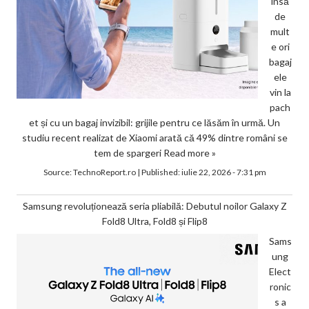
însă
de
mult
e ori
bagaj
ele
vin la
pach
et și cu un bagaj invizibil: grijile pentru ce lăsăm în urmă. Un
studiu recent realizat de Xiaomi arată că 49% dintre români se
tem de spargeri
Read more »
Source:
TechnoReport.ro
|
Published:
iulie 22, 2026 - 7:31 pm
Samsung revoluționează seria pliabilă: Debutul noilor Galaxy Z
Fold8 Ultra, Fold8 și Flip8
Sams
ung
Elect
ronic
s a