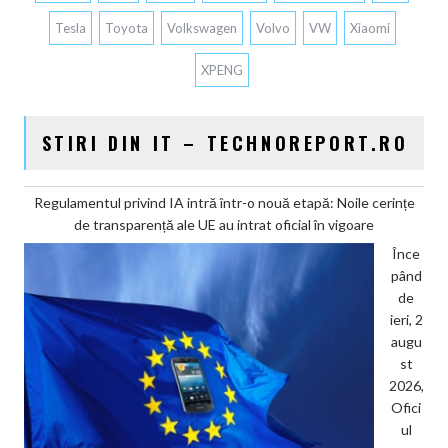
Tesla
Toyota
Volkswagen
Volvo
VW
Xiaomi
XPENG
STIRI DIN IT – TECHNOREPORT.RO
Regulamentul privind IA intră într-o nouă etapă: Noile cerințe
de transparență ale UE au intrat oficial în vigoare
Înce
pând
de
ieri, 2
augu
st
2026,
Ofici
ul