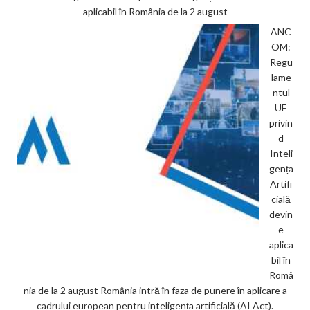
aplicabil în România de la 2 august
ANC
OM:
Regu
lame
ntul
UE
privin
d
Inteli
gența
Artifi
cială
devin
e
aplica
bil în
Româ
nia de la 2 august România intră în faza de punere în aplicare a
cadrului european pentru inteligența artificială (AI Act).