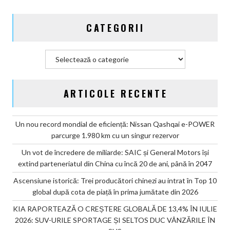
cota
de
CATEGORII
piață
în
prima
Categorii
jumătate
din
2026
ARTICOLE RECENTE
Un nou record mondial de eficiență: Nissan Qashqai e-POWER
parcurge 1.980 km cu un singur rezervor
Un vot de încredere de miliarde: SAIC și General Motors își
extind parteneriatul din China cu încă 20 de ani, până în 2047
Ascensiune istorică: Trei producători chinezi au intrat în Top 10
global după cota de piață în prima jumătate din 2026
KIA RAPORTEAZĂ O CREȘTERE GLOBALĂ DE 13,4% ÎN IULIE
2026: SUV-URILE SPORTAGE ȘI SELTOS DUC VÂNZĂRILE ÎN