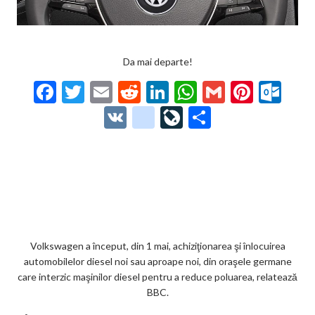
Da mai departe!
F
T
E
R
Li
W
G
Pi
O
ac
w
m
e
n
h
m
nt
ut
V
g
Li
P
e
itt
ai
d
ke
at
ai
er
lo
K
o
ve
ar
b
er
l
di
dI
s
l
es
o
o
Jo
ta
o
t
n
A
t
k.
gl
ur
je
o
p
co
e_
n
az
k
p
m
b
al
ă
o
Volkswagen a început, din 1 mai, achiziţionarea şi înlocuirea
automobilelor diesel noi sau aproape noi, din oraşele germane
o
care interzic maşinilor diesel pentru a reduce poluarea, relatează
k
BBC.