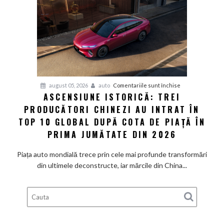
Motors
își
extind
parteneriatul
din
China
cu
pentru
august 05, 2026
auto
Comentariile sunt închise
încă
ASCENSIUNE ISTORICĂ: TREI
Ascensiune
20
PRODUCĂTORI CHINEZI AU INTRAT ÎN
istorică:
de
Trei
TOP 10 GLOBAL DUPĂ COTA DE PIAȚĂ ÎN
ani,
producători
PRIMA JUMĂTATE DIN 2026
până
chinezi
în
au
Piața auto mondială trece prin cele mai profunde transformări
2047
intrat
din ultimele deconstructe, iar mărcile din China...
în
Top
10
global
după