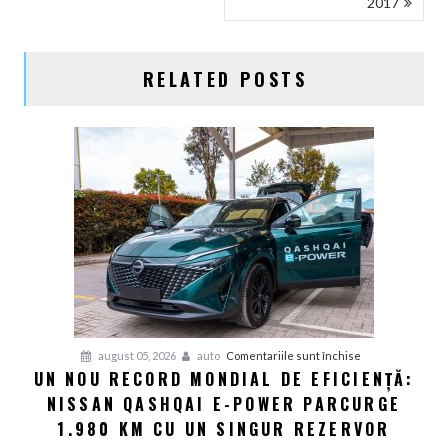
2017
ARTICOLE
RELATED POSTS
pentru
august 05, 2026
auto
Comentariile sunt închise
UN NOU RECORD MONDIAL DE EFICIENȚĂ:
Un
NISSAN QASHQAI E-POWER PARCURGE
nou
record
1.980 KM CU UN SINGUR REZERVOR
mondial