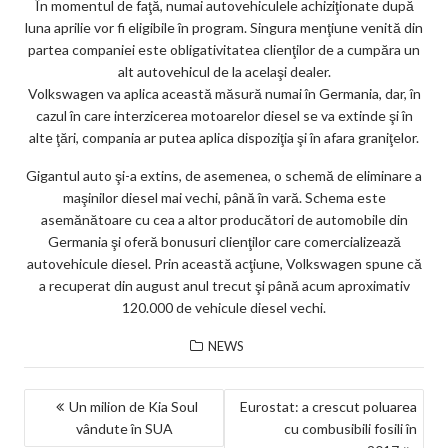
m
În momentul de faţă, numai autovehiculele achiziţionate după
luna aprilie vor fi eligibile în program. Singura menţiune venită din
ar
partea companiei este obligativitatea clienţilor de a cumpăra un
ks
alt autovehicul de la acelaşi dealer.
Volkswagen va aplica această măsură numai în Germania, dar, în
cazul în care interzicerea motoarelor diesel se va extinde şi în
alte ţări, compania ar putea aplica dispoziţia şi în afara graniţelor.
Gigantul auto şi-a extins, de asemenea, o schemă de eliminare a
maşinilor diesel mai vechi, până în vară. Schema este
asemănătoare cu cea a altor producători de automobile din
Germania şi oferă bonusuri clienţilor care comercializează
autovehicule diesel. Prin această acţiune, Volkswagen spune că
a recuperat din august anul trecut şi până acum aproximativ
120.000 de vehicule diesel vechi.
NEWS
NAVIGARE
Un milion de Kia Soul
Eurostat: a crescut poluarea
vândute în SUA
cu combusibili fosili în
ÎN