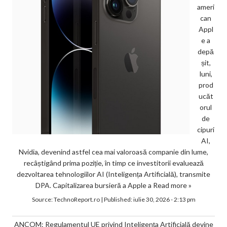
ameri
can
Appl
e a
depă
șit,
luni,
prod
ucăt
orul
de
cipuri
AI,
Nvidia, devenind astfel cea mai valoroasă companie din lume,
recâștigând prima poziție, în timp ce investitorii evaluează
dezvoltarea tehnologiilor AI (Inteligența Artificială), transmite
DPA. Capitalizarea bursieră a Apple a
Read more »
Source:
TechnoReport.ro
|
Published:
iulie 30, 2026 - 2:13 pm
ANCOM: Regulamentul UE privind Inteligența Artificială devine