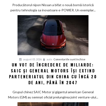
de
Producătorul nipon Nissan a bifat o nouă bornă istorică
eficiență:
pentru tehnologia sa inovatoare e-POWER. Un exemplar...
Nissan
Qashqai
e-
POWER
parcurge
1.980
km
cu
un
pentru
august 05, 2026
auto
Comentariile sunt închise
singur
UN VOT DE ÎNCREDERE DE MILIARDE:
Un
rezervor
SAIC ȘI GENERAL MOTORS ÎȘI EXTIND
vot
de
PARTENERIATUL DIN CHINA CU ÎNCĂ 20
încredere
DE ANI, PÂNĂ ÎN 2047
de
miliarde:
Grupul chinez SAIC Motor și gigantul american General
SAIC
Motors (GM) au semnat oficial prelungirea joint venture-ului...
și
General