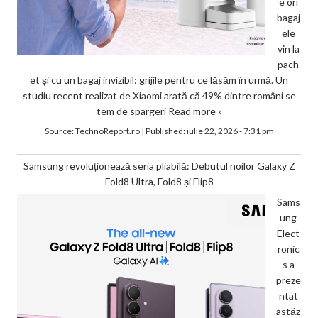
e ori
bagaj
ele
vin la
pach
et și cu un bagaj invizibil: grijile pentru ce lăsăm în urmă. Un
studiu recent realizat de Xiaomi arată că 49% dintre români se
tem de spargeri
Read more »
Source:
TechnoReport.ro
|
Published:
iulie 22, 2026 - 7:31 pm
Samsung revoluționează seria pliabilă: Debutul noilor Galaxy Z
Fold8 Ultra, Fold8 și Flip8
Sams
ung
Elect
ronic
s a
preze
ntat
astăz