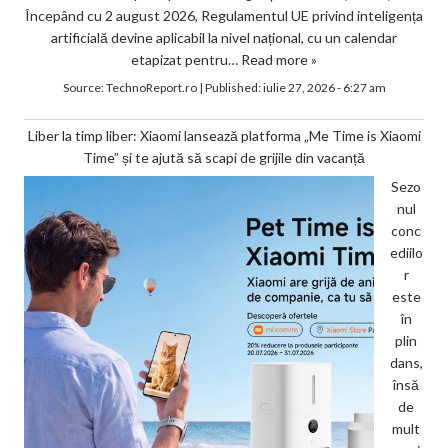
Începând cu 2 august 2026, Regulamentul UE privind inteligența
artificială devine aplicabil la nivel național, cu un calendar
etapizat pentru…
Read more »
Source:
TechnoReport.ro
|
Published:
iulie 27, 2026 - 6:27 am
Liber la timp liber: Xiaomi lansează platforma „Me Time is Xiaomi
Time” și te ajută să scapi de grijile din vacanță
Sezo
nul
conc
ediilo
r
este
în
plin
dans,
însă
de
mult