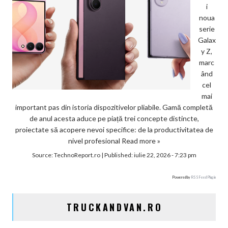
i
noua
serie
Galax
y Z,
marc
ând
cel
mai
important pas din istoria dispozitivelor pliabile. Gamă completă
de anul acesta aduce pe piață trei concepte distincte,
proiectate să acopere nevoi specifice: de la productivitatea de
nivel profesional
Read more »
Source:
TechnoReport.ro
|
Published:
iulie 22, 2026 - 7:23 pm
Powered by
RSS Feed Plugin
TRUCKANDVAN.RO