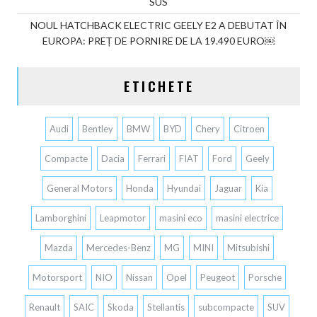
SUS
NOUL HATCHBACK ELECTRIC GEELY E2 A DEBUTAT ÎN
EUROPA: PREȚ DE PORNIRE DE LA 19.490 EURO￼
ETICHETE
Audi
Bentley
BMW
BYD
Chery
Citroen
Compacte
Dacia
Ferrari
FIAT
Ford
Geely
General Motors
Honda
Hyundai
Jaguar
Kia
Lamborghini
Leapmotor
masini eco
masini electrice
Mazda
Mercedes-Benz
MG
MINI
Mitsubishi
Motorsport
NIO
Nissan
Opel
Peugeot
Porsche
Renault
SAIC
Skoda
Stellantis
subcompacte
SUV