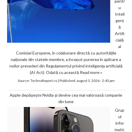
pentr
u
Inteli
genț
ă
Artifi
cială
al
Comisiei Europene, în colaborare directă cu autoritățile
naționale din statele membre, a început punerea în aplicare a
noilor prevederi din Regulamentul privind inteligența artificială
(AI Act). Odată cu această
Read more »
Source:
TechnoReport.ro
|
Published:
august 3, 2026 - 2:43 pm
Apple depășește Nvidia și devine cea mai valoroasă companie
din lume
Grup
ul
infor
matic