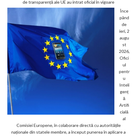
de transparență ale UE au intrat oficial în vigoare
Înce
pând
de
ieri, 2
augu
st
2026,
Ofici
ul
pentr
u
Inteli
genț
ă
Artifi
cială
al
Comisiei Europene, în colaborare directă cu autoritățile
naționale din statele membre, a început punerea în aplicare a