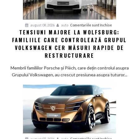
studiu
recent
pentru
august 08, 2026
auto
Comentariile sunt închise
TENSIUNI MAJORE LA WOLFSBURG:
Tensiuni
FAMILIILE CARE CONTROLEAZĂ GRUPUL
majore
la
VOLKSWAGEN CER MĂSURI RAPIDE DE
Wolfsburg:
RESTRUCTURARE
Familiile
care
Membrii familiilor Porsche și Piëch, care dețin controlul asupra
controlează
Grupului Volkswagen, au crescut presiunea asupra tuturor...
Grupul
Volkswagen
cer
măsuri
rapide
de
restructurare
pentru
august 07, 2026
auto
Comentariile sunt închise