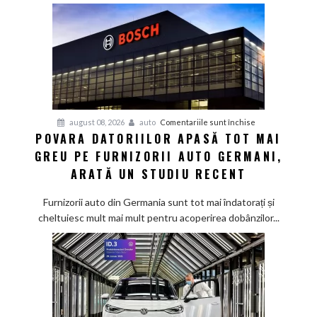
pentru
august 08, 2026
auto
Comentariile sunt închise
POVARA DATORIILOR APASĂ TOT MAI
Povara
GREU PE FURNIZORII AUTO GERMANI,
datoriilor
apasă
ARATĂ UN STUDIU RECENT
tot
mai
Furnizorii auto din Germania sunt tot mai îndatorați și
greu
cheltuiesc mult mai mult pentru acoperirea dobânzilor...
pe
furnizorii
auto
germani,
arată
un