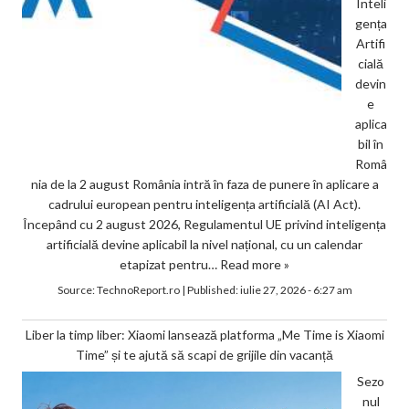
Inteli
gența
Artifi
cială
devin
e
aplica
bil în
Româ
nia de la 2 august România intră în faza de punere în aplicare a
cadrului european pentru inteligența artificială (AI Act).
Începând cu 2 august 2026, Regulamentul UE privind inteligența
artificială devine aplicabil la nivel național, cu un calendar
etapizat pentru…
Read more »
Source:
TechnoReport.ro
|
Published:
iulie 27, 2026 - 6:27 am
Liber la timp liber: Xiaomi lansează platforma „Me Time is Xiaomi
Time” și te ajută să scapi de grijile din vacanță
Sezo
nul