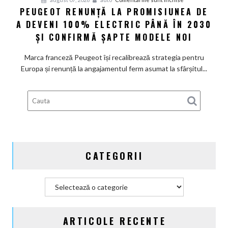
PEUGEOT RENUNȚĂ LA PROMISIUNEA DE
Peugeot
A DEVENI 100% ELECTRIC PÂNĂ ÎN 2030
renunță
la
ȘI CONFIRMĂ ȘAPTE MODELE NOI
promisiunea
de
Marca franceză Peugeot își recalibrează strategia pentru
a
Europa și renunță la angajamentul ferm asumat la sfârșitul...
deveni
100%
electric
până
în
2030
și
CATEGORII
confirmă
șapte
modele
Categorii
noi
ARTICOLE RECENTE