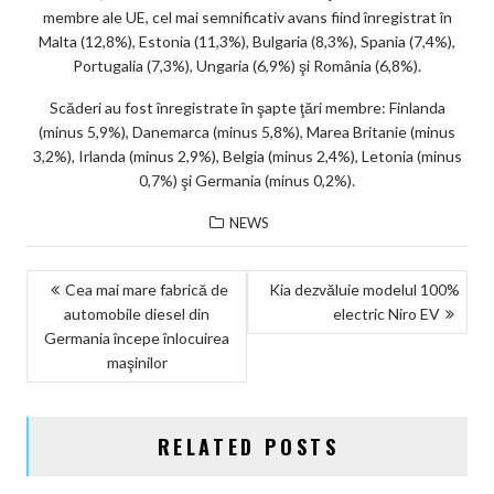
membre ale UE, cel mai semnificativ avans fiind înregistrat în
ar
Malta (12,8%), Estonia (11,3%), Bulgaria (8,3%), Spania (7,4%),
ks
Portugalia (7,3%), Ungaria (6,9%) şi România (6,8%).
Scăderi au fost înregistrate în şapte ţări membre: Finlanda
(minus 5,9%), Danemarca (minus 5,8%), Marea Britanie (minus
3,2%), Irlanda (minus 2,9%), Belgia (minus 2,4%), Letonia (minus
0,7%) şi Germania (minus 0,2%).
NEWS
NAVIGARE
Cea mai mare fabrică de
Kia dezvăluie modelul 100%
automobile diesel din
electric Niro EV
ÎN
Germania începe înlocuirea
ARTICOLE
maşinilor
RELATED POSTS