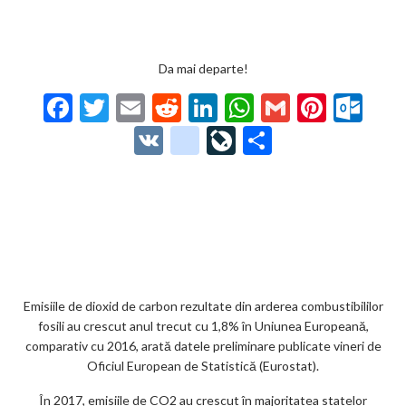
Da mai departe!
F
T
E
R
Li
W
G
Pi
O
ac
w
m
e
n
h
m
nt
ut
V
g
Li
P
e
itt
ai
d
ke
at
ai
er
lo
K
o
ve
ar
b
er
l
di
dI
s
l
es
o
o
Jo
ta
o
t
n
A
t
k.
gl
ur
je
o
p
co
e_
n
az
k
p
m
b
al
ă
o
Emisiile de dioxid de carbon rezultate din arderea combustibililor
fosili au crescut anul trecut cu 1,8% în Uniunea Europeană,
o
comparativ cu 2016, arată datele preliminare publicate vineri de
k
Oficiul European de Statistică (Eurostat).
m
În 2017, emisiile de CO2 au crescut în majoritatea statelor