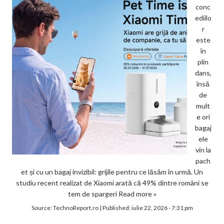
conc
ediilo
r
este
în
plin
dans,
însă
de
mult
e ori
bagaj
ele
vin la
pach
et și cu un bagaj invizibil: grijile pentru ce lăsăm în urmă. Un
studiu recent realizat de Xiaomi arată că 49% dintre români se
tem de spargeri
Read more »
Source:
TechnoReport.ro
|
Published:
iulie 22, 2026 - 7:31 pm