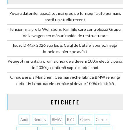
Povara datoriilor apasă tot mai greu pe furnizorii auto germani,
arată un studiu recent
Tensiuni majore la Wolfsburg: Familiile care controlează Grupul
Volkswagen cer măsuri rapide de restructurare
Isuzu D-Max 2026 sub lupă: Calul de bătaie japonez învață
bunele maniere pe asfalt
Peugeot renunță la promisiunea de a deveni 100% electric până
în 2030 și confirmă șapte modele noi
O nouă eră la Munchen: Cea mai veche fabrică BMW renunță
definitiv la motoarele termice și devine 100% electrică
ETICHETE
Audi
Bentley
BMW
BYD
Chery
Citroen