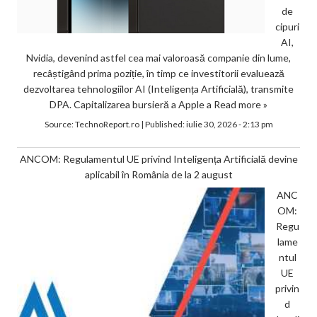
de
cipuri
AI,
Nvidia, devenind astfel cea mai valoroasă companie din lume,
recâștigând prima poziție, în timp ce investitorii evaluează
dezvoltarea tehnologiilor AI (Inteligența Artificială), transmite
DPA. Capitalizarea bursieră a Apple a
Read more »
Source:
TechnoReport.ro
|
Published:
iulie 30, 2026 - 2:13 pm
ANCOM: Regulamentul UE privind Inteligența Artificială devine
aplicabil în România de la 2 august
ANC
OM:
Regu
lame
ntul
UE
privin
d