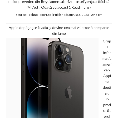
noilor prevederi din Regulamentul privind inteligența artificială
(AI Act). Odată cu această
Read more »
Source:
TechnoReport.ro
|
Published:
august 3, 2026 - 2:43 pm
Apple depășește Nvidia și devine cea mai valoroasă companie
din lume
Grup
ul
infor
matic
ameri
can
Appl
e a
depă
șit,
luni,
prod
ucăt
orul