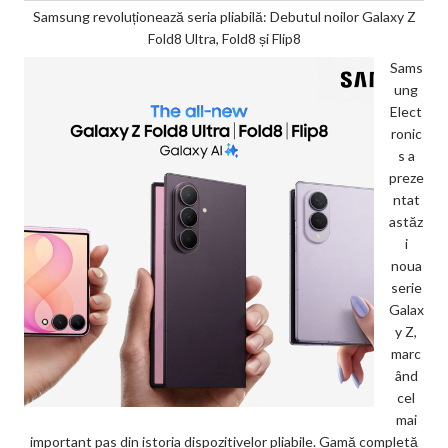
Samsung revoluționează seria pliabilă: Debutul noilor Galaxy Z
Fold8 Ultra, Fold8 și Flip8
Sams
ung
Elect
ronic
s a
preze
ntat
astăz
i
noua
serie
Galax
y Z,
marc
ând
cel
mai
important pas din istoria dispozitivelor pliabile. Gamă completă