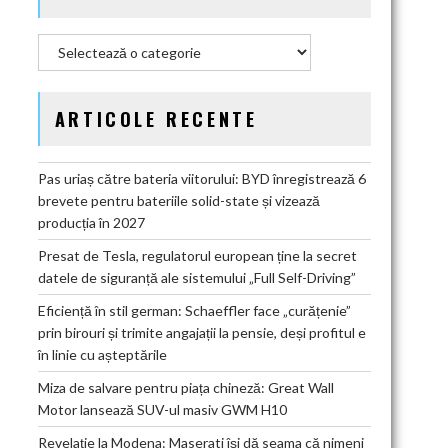
Categorii
ARTICOLE RECENTE
Pas uriaș către bateria viitorului: BYD înregistrează 6
brevete pentru bateriile solid-state și vizează
producția în 2027
Presat de Tesla, regulatorul european ține la secret
datele de siguranță ale sistemului „Full Self-Driving”
Eficiență în stil german: Schaeffler face „curățenie”
prin birouri și trimite angajații la pensie, deși profitul e
în linie cu așteptările
Miza de salvare pentru piața chineză: Great Wall
Motor lansează SUV-ul masiv GWM H10
Revelație la Modena: Maserati își dă seama că nimeni