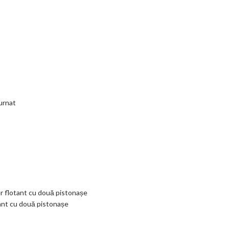
turnat
er flotant cu două pistonașe
tant cu două pistonașe