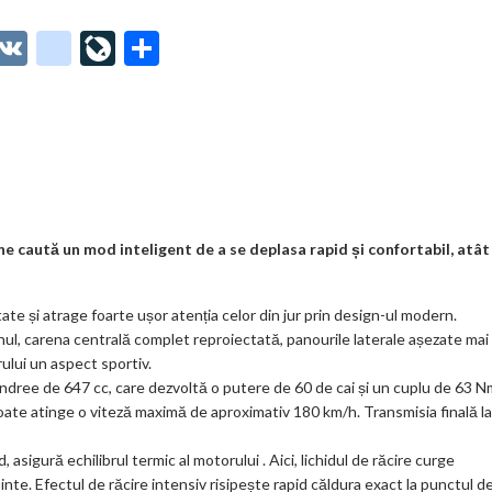
O
V
g
Li
P
t
K
o
ve
ar
o
o
Jo
ta
o
gl
ur
je
.
e_
n
az
co
b
al
ă
m
o
caută un mod inteligent de a se deplasa rapid și confortabil, atât 
o
ate și atrage foarte ușor atenția celor din jur prin design-ul modern.
k
onul, carena centrală complet reproiectată, panourile laterale așezate mai
m
ului un aspect sportiv.
ilindree de 647 cc, care dezvoltă o putere de 60 de cai și un cuplu de 63 N
ar
poate atinge o viteză maximă de aproximativ 180 km/h. Transmisia finală la
ks
sigură echilibrul termic al motorului . Aici, lichidul de răcire curge
binte. Efectul de răcire intensiv risipește rapid căldura exact la punctul d