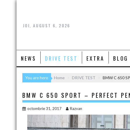
Skip
to
content
JOI, AUGUST 6, 2026
NEWS
DRIVE TEST
EXTRA
BLOG
You are here
Home
DRIVE TEST
BMW C 650 SPO
BMW C 650 SPORT – PERFECT PE
octombrie 31, 2017
Razvan