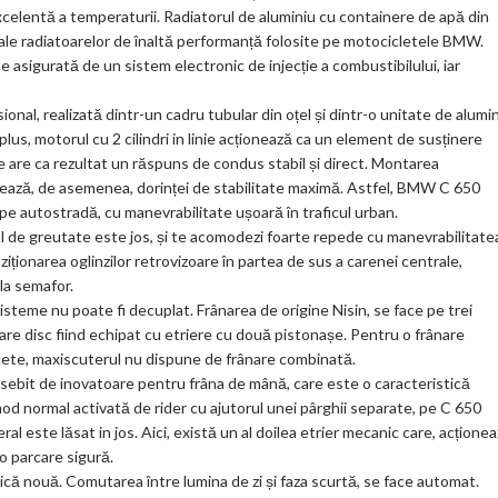
celentă a temperaturii. Radiatorul de aluminiu cu containere de apă din
ca ale radiatoarelor de înaltă performanță folosite pe motocicletele BMW.
 asigurată de un sistem electronic de injecție a combustibilului, iar
ional, realizată dintr-un cadru tubular din oțel și dintr-o unitate de alumi
plus, motorul cu 2 cilindri in linie acționează ca un element de susținere
 are ca rezultat un răspuns de condus stabil și direct. Montarea
esează, de asemenea, dorinței de stabilitate maximă. Astfel, BMW C 650
i pe autostradă, cu manevrabilitate ușoară în traficul urban.
ul de greutate este jos, și te acomodezi foarte repede cu manevrabilitate
poziționarea oglinzilor retrovizoare în partea de sus a carenei centrale,
la semafor.
sisteme nu poate fi decuplat. Frânarea de origine Nisin, se face pe trei
care disc fiind echipat cu etriere cu două pistonașe. Pentru o frânare
nete, maxiscuterul nu dispune de frânare combinată.
sebit de inovatoare pentru frâna de mână, care este o caracteristică
mod normal activată de rider cu ajutorul unei pârghii separate, pe C 650
al este lăsat in jos. Aici, există un al doilea etrier mecanic care, acțione
 o parcare sigură.
că nouă. Comutarea între lumina de zi și faza scurtă, se face automat.