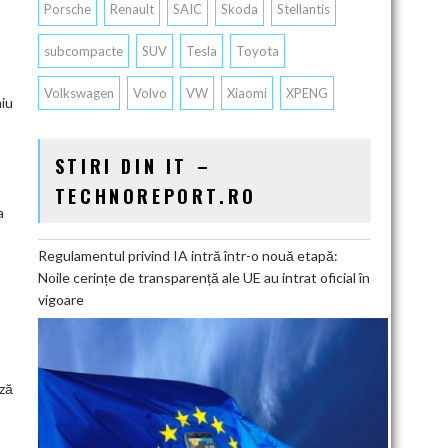
Porsche
Renault
SAIC
Skoda
Stellantis
subcompacte
SUV
Tesla
Toyota
Volkswagen
Volvo
VW
Xiaomi
XPENG
niu
STIRI DIN IT –
TECHNOREPORT.RO
a
Regulamentul privind IA intră într-o nouă etapă:
Noile cerințe de transparență ale UE au intrat oficial în
vigoare
ază