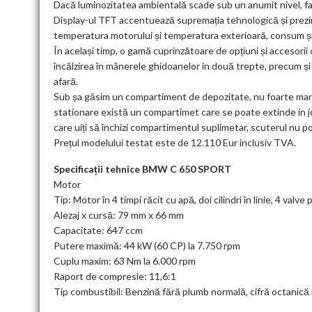
Dacă luminozitatea ambientală scade sub un anumit nivel, fas
Display-ul TFT accentuează supremația tehnologică și prezintă
temperatura motorului și temperatura exterioară, consum și 
În același timp, o gamă cuprinzătoare de opțiuni și accesori
încălzirea în mânerele ghidoanelor in două trepte, precum și
afară.
Sub șa găsim un compartiment de depozitate, nu foarte mare
stationare există un compartimet care se poate extinde in jo
care uiți să închizi compartimentul suplimetar, scuterul nu p
Prețul modelului testat este de 12.110 Eur inclusiv TVA.
Specificații tehnice BMW C 650 SPORT
Motor
Tip: Motor în 4 timpi răcit cu apă, doi cilindri în linie, 4 valve p
Alezaj x cursă: 79 mm x 66 mm
Capacitate: 647 ccm
Putere maximă: 44 kW (60 CP) la 7.750 rpm
Cuplu maxim: 63 Nm la 6.000 rpm
Raport de compresie: 11,6:1
Tip combustibil: Benzină fără plumb normală, cifră octanic