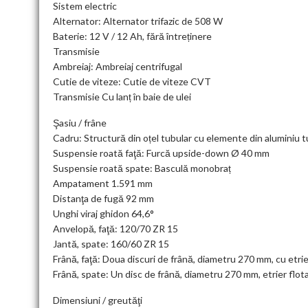
Sistem electric
Alternator: Alternator trifazic de 508 W
Baterie: 12 V / 12 Ah, fără întreținere
Transmisie
Ambreiaj: Ambreiaj centrifugal
Cutie de viteze: Cutie de viteze CVT
Transmisie Cu lanț în baie de ulei
Şasiu / frâne
Cadru: Structură din oțel tubular cu elemente din aluminiu 
Suspensie roată faţă: Furcă upside-down Ø 40 mm
Suspensie roată spate: Basculă monobraț
Ampatament 1.591 mm
Distanţa de fugă 92 mm
Unghi viraj ghidon 64,6°
Anvelopă, faţă: 120/70 ZR 15
Jantă, spate: 160/60 ZR 15
Frână, faţă: Doua discuri de frână, diametru 270 mm, cu etri
Frână, spate: Un disc de frână, diametru 270 mm, etrier flo
Dimensiuni / greutăţi