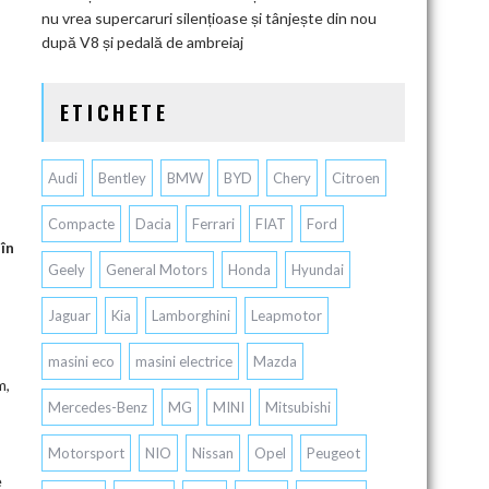
nu vrea supercaruri silențioase și tânjește din nou
după V8 și pedală de ambreiaj
ETICHETE
Audi
Bentley
BMW
BYD
Chery
Citroen
Compacte
Dacia
Ferrari
FIAT
Ford
în
Geely
General Motors
Honda
Hyundai
Jaguar
Kia
Lamborghini
Leapmotor
masini eco
masini electrice
Mazda
m,
Mercedes-Benz
MG
MINI
Mitsubishi
Motorsport
NIO
Nissan
Opel
Peugeot
e