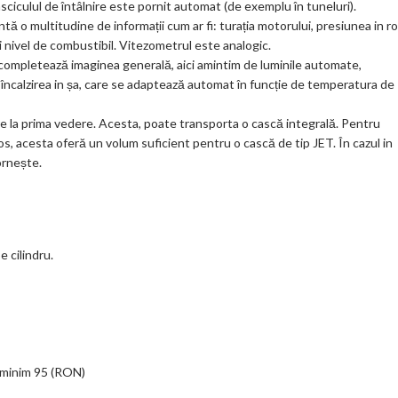
ciculul de întâlnire este pornit automat (de exemplu în tuneluri).
 o multitudine de informații cum ar fi: turația motorului, presiunea in roț
nivel de combustibil. Vitezometrul este analogic.
i completează imaginea generală, aici amintim de luminile automate,
 încalzirea in șa, care se adaptează automat în funcție de temperatura de
 la prima vedere. Acesta, poate transporta o cască integrală. Pentru
s, acesta oferă un volum suficient pentru o cască de tip JET. În cazul in
ornește.
e cilindru.
ă minim 95 (RON)