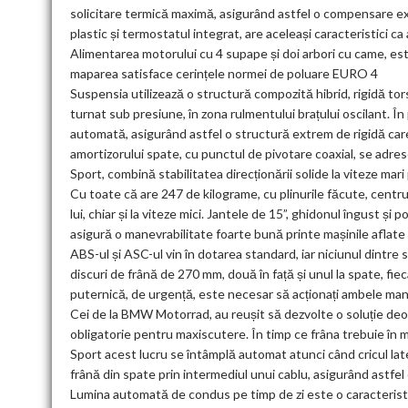
solicitare termică maximă, asigurând astfel o compensare ex
plastic și termostatul integrat, are aceleași caracteristici 
Alimentarea motorului cu 4 supape și doi arbori cu came, este
maparea satisface cerințele normei de poluare EURO 4
Suspensia utilizează o structură compozită hibrid, rigidă tors
turnat sub presiune, în zona rulmentului brațului oscilant. În 
automată, asigurând astfel o structură extrem de rigidă care
amortizorului spate, cu punctul de pivotare coaxial, se adr
Sport, combină stabilitatea direcționării solide la viteze mar
Cu toate că are 247 de kilograme, cu plinurile făcute, centr
lui, chiar și la viteze mici. Jantele de 15”, ghidonul îngust și 
asigură o manevrabilitate foarte bună printe mașinile aflate 
ABS-ul și ASC-ul vin în dotarea standard, iar niciunul dintre 
discuri de frână de 270 mm, două în față și unul la spate, fie
puternică, de urgență, este necesar să acționați ambele ma
Cei de la BMW Motorrad, au reușit să dezvolte o soluție deo
obligatorie pentru maxiscutere. În timp ce frâna trebuie în 
Sport acest lucru se întâmplă automat atunci când cricul later
frână din spate prin intermediul unui cablu, asigurând astfel
Lumina automată de condus pe timp de zi este o caracteristi