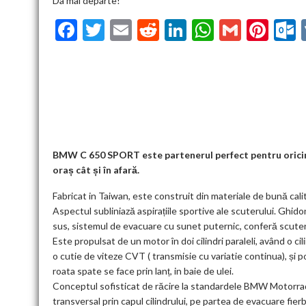
Da mai departe!
F
T
E
R
Li
W
G
Pi
ac
w
m
e
n
h
m
nt
u
e
itt
ai
d
ke
at
ai
er
l
b
er
l
di
dI
s
l
es
o
t
n
A
t
k
o
p
k
p
BMW C 650 SPORT este partenerul perfect pentru oricine 
oraș cât și în afară.
Fabricat in Taiwan, este construit din materiale de bună calit
Aspectul subliniază aspirațiile sportive ale scuterului. Ghid
sus, sistemul de evacuare cu sunet puternic, conferă scuter
Este propulsat de un motor în doi cilindri paraleli, având o c
o cutie de viteze CVT ( transmisie cu variatie continua), și 
roata spate se face prin lanț, in baie de ulei.
Conceptul sofisticat de răcire la standardele BMW Motorrad, a
transversal prin capul cilindrului, pe partea de evacuare fier