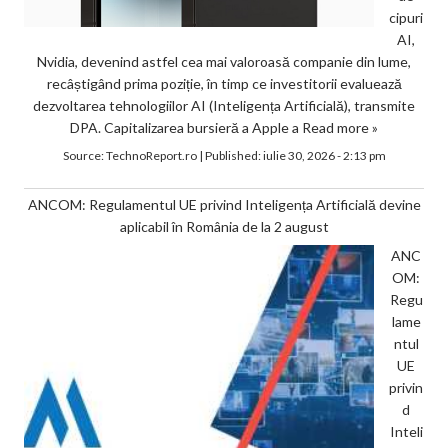
cipuri
AI,
Nvidia, devenind astfel cea mai valoroasă companie din lume,
recâștigând prima poziție, în timp ce investitorii evaluează
dezvoltarea tehnologiilor AI (Inteligența Artificială), transmite
DPA. Capitalizarea bursieră a Apple a
Read more »
Source:
TechnoReport.ro
|
Published:
iulie 30, 2026 - 2:13 pm
ANCOM: Regulamentul UE privind Inteligența Artificială devine
aplicabil în România de la 2 august
ANC
OM:
Regu
lame
ntul
UE
privin
d
Inteli