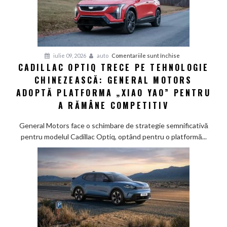
pentru
iulie 09, 2026
auto
Comentariile sunt închise
CADILLAC OPTIQ TRECE PE TEHNOLOGIE
Cadillac
CHINEZEASCĂ: GENERAL MOTORS
Optiq
trece
ADOPTĂ PLATFORMA „XIAO YAO” PENTRU
pe
A RĂMÂNE COMPETITIV
tehnologie
chinezească:
General Motors face o schimbare de strategie semnificativă
General
pentru modelul Cadillac Optiq, optând pentru o platformă...
Motors
adoptă
platforma
„Xiao
Yao”
pentru
a
rămâne