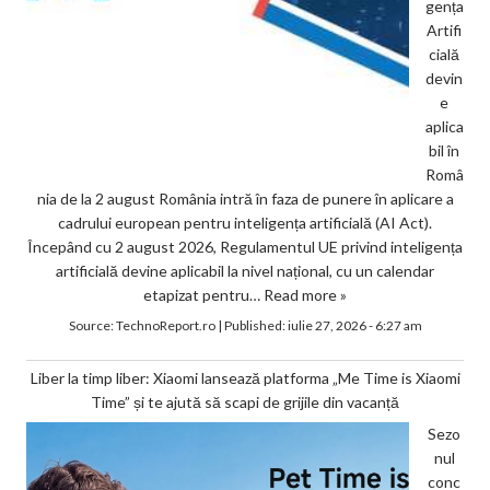
gența
Artifi
cială
devin
e
aplica
bil în
Româ
nia de la 2 august România intră în faza de punere în aplicare a
cadrului european pentru inteligența artificială (AI Act).
Începând cu 2 august 2026, Regulamentul UE privind inteligența
artificială devine aplicabil la nivel național, cu un calendar
etapizat pentru…
Read more »
Source:
TechnoReport.ro
|
Published:
iulie 27, 2026 - 6:27 am
Liber la timp liber: Xiaomi lansează platforma „Me Time is Xiaomi
Time” și te ajută să scapi de grijile din vacanță
Sezo
nul
conc