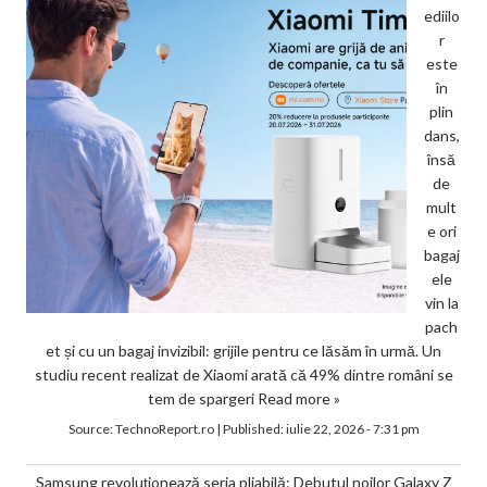
ediilo
r
este
în
plin
dans,
însă
de
mult
e ori
bagaj
ele
vin la
pach
et și cu un bagaj invizibil: grijile pentru ce lăsăm în urmă. Un
studiu recent realizat de Xiaomi arată că 49% dintre români se
tem de spargeri
Read more »
Source:
TechnoReport.ro
|
Published:
iulie 22, 2026 - 7:31 pm
Samsung revoluționează seria pliabilă: Debutul noilor Galaxy Z