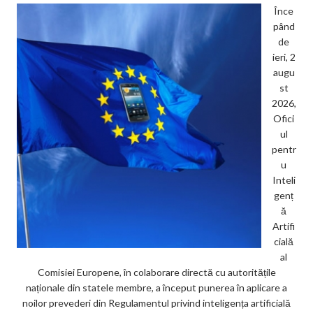
Înce
pând
de
ieri, 2
augu
st
2026,
Ofici
ul
pentr
u
Inteli
genț
ă
Artifi
cială
al
Comisiei Europene, în colaborare directă cu autoritățile
naționale din statele membre, a început punerea în aplicare a
noilor prevederi din Regulamentul privind inteligența artificială