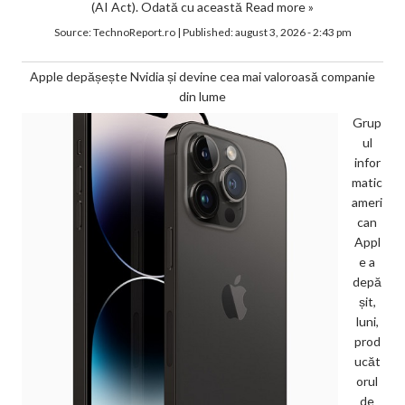
(AI Act). Odată cu această
Read more »
Source:
TechnoReport.ro
|
Published:
august 3, 2026 - 2:43 pm
Apple depășește Nvidia și devine cea mai valoroasă companie
din lume
Grup
ul
infor
matic
ameri
can
Appl
e a
depă
șit,
luni,
prod
ucăt
orul
de