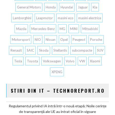
General Motors
Honda
Hyundai
Jaguar
Kia
Lamborghini
Leapmotor
masini eco
masini electrice
Mazda
Mercedes-Benz
MG
MINI
Mitsubishi
Motorsport
NIO
Nissan
Opel
Peugeot
Porsche
Renault
SAIC
Skoda
Stellantis
subcompacte
SUV
Tesla
Toyota
Volkswagen
Volvo
VW
Xiaomi
XPENG
STIRI DIN IT – TECHNOREPORT.RO
Regulamentul privind IA intră într-o nouă etapă: Noile cerințe
de transparență ale UE au intrat oficial în vigoare