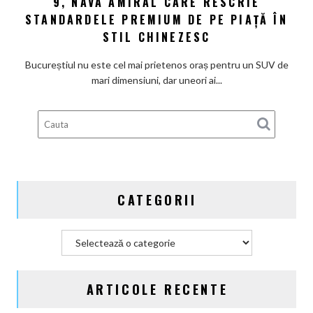
9, NAVA AMIRAL CARE RESCRIE
profundă
București:
STANDARDELE PREMIUM DE PE PIAȚĂ ÎN
Chery
STIL CHINEZESC
Tiggo
9,
Bucureștiul nu este cel mai prietenos oraș pentru un SUV de
nava
mari dimensiuni, dar uneori ai...
amiral
care
rescrie
standardele
premium
de
pe
CATEGORII
piață
în
stil
Categorii
chinezesc
ARTICOLE RECENTE