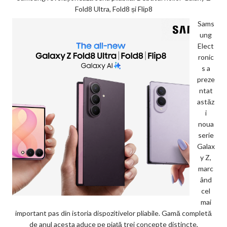
Fold8 Ultra, Fold8 și Flip8
Sams
ung
Elect
ronic
s a
preze
ntat
astăz
i
noua
serie
Galax
y Z,
marc
ând
cel
mai
important pas din istoria dispozitivelor pliabile. Gamă completă
de anul acesta aduce pe piață trei concepte distincte,