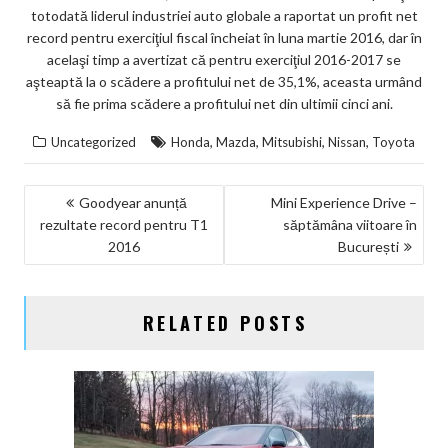
totodată liderul industriei auto globale a raportat un profit net
record pentru exerciţiul fiscal încheiat în luna martie 2016, dar în
acelaşi timp a avertizat că pentru exerciţiul 2016-2017 se
aşteaptă la o scădere a profitului net de 35,1%, aceasta urmând
să fie prima scădere a profitului net din ultimii cinci ani.
,
,
,
,
Uncategorized
Honda
Mazda
Mitsubishi
Nissan
Toyota
NAVIGARE
Goodyear anunță
Mini Experience Drive –
rezultate record pentru T1
săptămâna viitoare în
ÎN
2016
București
ARTICOLE
RELATED POSTS