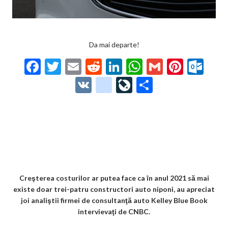
Da mai departe!
F
T
E
R
Li
W
G
Pi
O
ac
w
m
e
n
h
m
nt
ut
V
g
Li
P
e
itt
ai
d
ke
at
ai
er
lo
K
o
ve
ar
b
er
l
di
dI
s
l
es
o
o
Jo
ta
o
t
n
A
t
k.
gl
ur
je
o
p
co
e_
n
az
k
p
m
b
al
ă
o
Creşterea costurilor ar putea face ca în anul 2021 să mai
existe doar trei-patru constructori auto niponi, au apreciat
o
joi analiştii firmei de consultanţă auto Kelley Blue Book
k
intervievaţi de CNBC.