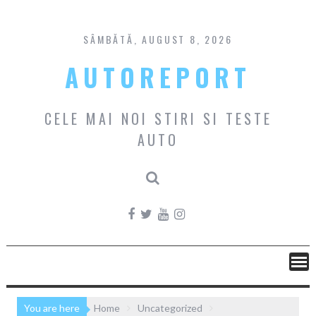
Skip
to
content
SÂMBĂTĂ, AUGUST 8, 2026
AUTOREPORT
CELE MAI NOI STIRI SI TESTE
AUTO
You are here
Home
Uncategorized