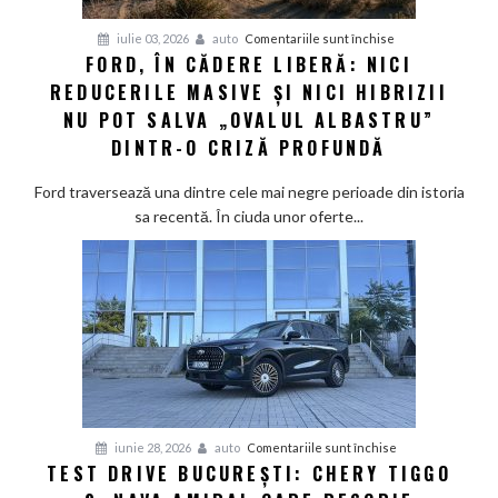
competitiv
pentru
iulie 03, 2026
auto
Comentariile sunt închise
FORD, ÎN CĂDERE LIBERĂ: NICI
Ford,
REDUCERILE MASIVE ȘI NICI HIBRIZII
în
cădere
NU POT SALVA „OVALUL ALBASTRU”
liberă:
DINTR-O CRIZĂ PROFUNDĂ
Nici
reducerile
Ford traversează una dintre cele mai negre perioade din istoria
masive
sa recentă. În ciuda unor oferte...
și
nici
hibrizii
nu
pot
salva
„Ovalul
Albastru”
dintr-
pentru
iunie 28, 2026
auto
Comentariile sunt închise
o
TEST DRIVE BUCUREȘTI: CHERY TIGGO
Test
criză
Drive