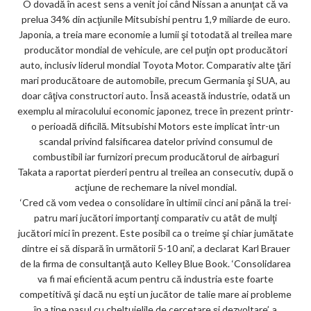
m
O dovadă în acest sens a venit joi când Nissan a anunţat că va
prelua 34% din acţiunile Mitsubishi pentru 1,9 miliarde de euro.
ar
Japonia, a treia mare economie a lumii şi totodată al treilea mare
ks
producător mondial de vehicule, are cel puţin opt producători
auto, inclusiv liderul mondial Toyota Motor. Comparativ alte ţări
mari producătoare de automobile, precum Germania şi SUA, au
doar câţiva constructori auto. Însă această industrie, odată un
exemplu al miracolului economic japonez, trece în prezent printr-
o perioadă dificilă. Mitsubishi Motors este implicat într-un
scandal privind falsificarea datelor privind consumul de
combustibil iar furnizori precum producătorul de airbaguri
Takata a raportat pierderi pentru al treilea an consecutiv, după o
acţiune de rechemare la nivel mondial.
‘Cred că vom vedea o consolidare în ultimii cinci ani până la trei-
patru mari jucători importanţi comparativ cu atât de mulţi
jucători mici în prezent. Este posibil ca o treime şi chiar jumătate
dintre ei să dispară în următorii 5-10 ani’, a declarat Karl Brauer
de la firma de consultanţă auto Kelley Blue Book. ‘Consolidarea
va fi mai eficientă acum pentru că industria este foarte
competitivă şi dacă nu eşti un jucător de talie mare ai probleme
în a ţine pasul cu cheltuielile de cercetare şi dezvoltare’, a