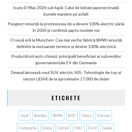
Isuzu D-Max 2026 sub lupă: Calul de bătaie japonez învață
bunele maniere pe asfalt
Peugeot renunță la promisiunea de a deveni 100% electric până
în 2030 și confirmă șapte modele noi
O nouă eră la Munchen: Cea mai veche fabrică BMW renunță
definitiv la motoarele termice și devine 100% electrică
Producătorii auto chinezi, principalii beneficiari ai subvenților
guvernamentale EV din Germania
Deepal lansează noul SUV electric S05: Tehnologie de top și
senzor LiDAR de la aproximativ 17.000 de dolari
ETICHETE
Audi
Bentley
BMW
BYD
Chery
Citroen
Compacte
Dacia
Ferrari
FIAT
Ford
Geely