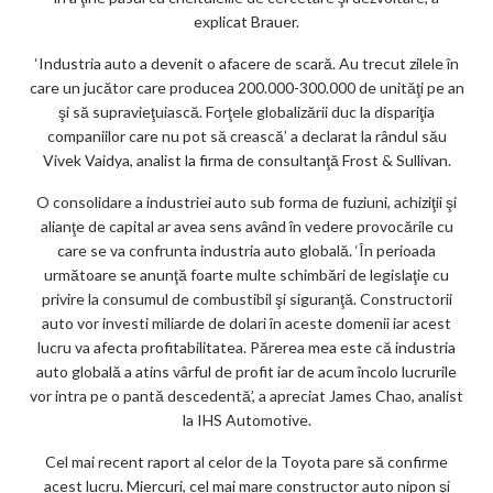
explicat Brauer.
‘Industria auto a devenit o afacere de scară. Au trecut zilele în
care un jucător care producea 200.000-300.000 de unităţi pe an
şi să supravieţuiască. Forţele globalizării duc la dispariţia
companiilor care nu pot să crească’ a declarat la rândul său
Vivek Vaidya, analist la firma de consultanţă Frost & Sullivan.
O consolidare a industriei auto sub forma de fuziuni, achiziţii şi
alianţe de capital ar avea sens având în vedere provocările cu
care se va confrunta industria auto globală. ‘În perioada
următoare se anunţă foarte multe schimbări de legislaţie cu
privire la consumul de combustibil şi siguranţă. Constructorii
auto vor investi miliarde de dolari în aceste domenii iar acest
lucru va afecta profitabilitatea. Părerea mea este că industria
auto globală a atins vârful de profit iar de acum încolo lucrurile
vor intra pe o pantă descedentă’, a apreciat James Chao, analist
la IHS Automotive.
Cel mai recent raport al celor de la Toyota pare să confirme
acest lucru. Miercuri, cel mai mare constructor auto nipon şi