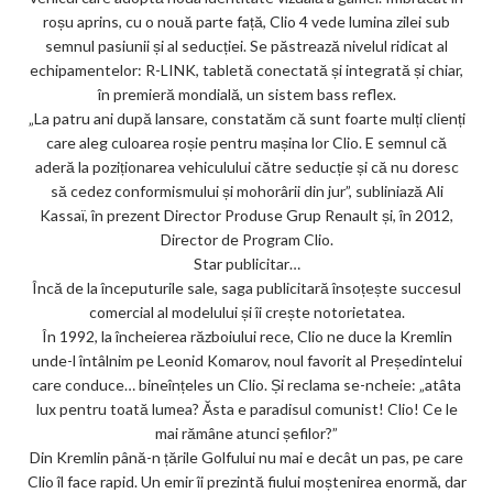
roșu aprins, cu o nouă parte față, Clio 4 vede lumina zilei sub
semnul pasiunii și al seducției. Se păstrează nivelul ridicat al
echipamentelor: R-LINK, tabletă conectată și integrată și chiar,
în premieră mondială, un sistem bass reflex.
„La patru ani după lansare, constatăm că sunt foarte mulți clienți
care aleg culoarea roșie pentru mașina lor Clio. E semnul că
aderă la poziționarea vehiculului către seducție și că nu doresc
să cedez conformismului și mohorârii din jur”, subliniază Ali
Kassaï, în prezent Director Produse Grup Renault și, în 2012,
Director de Program Clio.
Star publicitar…
Încă de la începuturile sale, saga publicitară însoțește succesul
comercial al modelului și îi crește notorietatea.
În 1992, la încheierea războiului rece, Clio ne duce la Kremlin
unde-l întâlnim pe Leonid Komarov, noul favorit al Președintelui
care conduce… bineînțeles un Clio. Și reclama se-ncheie: „atâta
lux pentru toată lumea? Ăsta e paradisul comunist! Clio! Ce le
mai rămâne atunci șefilor?”
Din Kremlin până-n țările Golfului nu mai e decât un pas, pe care
Clio îl face rapid. Un emir îi prezintă fiului moștenirea enormă, dar