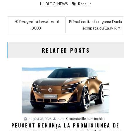
,
BLOG
NEWS
Renault
NAVIGARE
Peugeot a lansat noul
Primul contact cu gama Dacia
3008
echipată cu Easy R
ÎN
ARTICOLE
RELATED POSTS
pentru
august 07, 2026
auto
Comentariile sunt închise
PEUGEOT RENUNȚĂ LA PROMISIUNEA DE
Peugeot