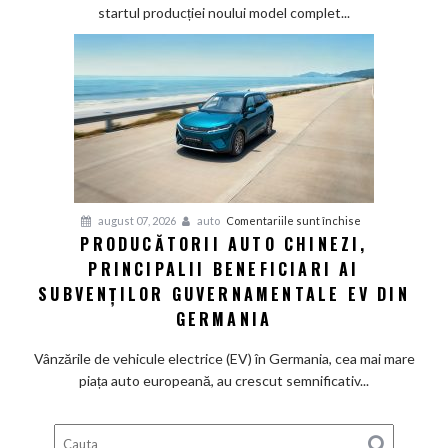
mai
startul producției noului model complet...
veche
fabrică
BMW
renunță
definitiv
la
motoarele
termice
și
pentru
august 07, 2026
auto
Comentariile sunt închise
devine
PRODUCĂTORII AUTO CHINEZI,
Producătorii
100%
PRINCIPALII BENEFICIARI AI
auto
electrică
chinezi,
SUBVENȚILOR GUVERNAMENTALE EV DIN
principalii
GERMANIA
beneficiari
ai
Vânzările de vehicule electrice (EV) în Germania, cea mai mare
subvenților
piața auto europeană, au crescut semnificativ...
guvernamentale
EV
din