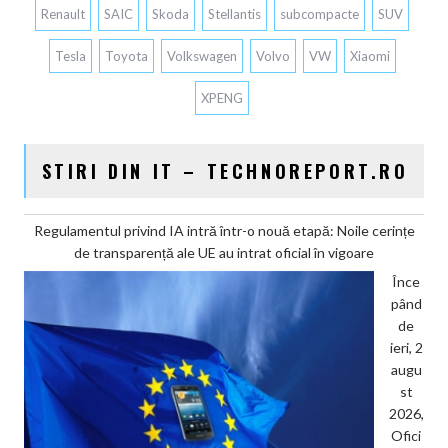
Renault
SAIC
Skoda
Stellantis
subcompacte
SUV
Tesla
Toyota
Volkswagen
Volvo
VW
Xiaomi
XPENG
STIRI DIN IT – TECHNOREPORT.RO
Regulamentul privind IA intră într-o nouă etapă: Noile cerințe
de transparență ale UE au intrat oficial în vigoare
Înce
pând
de
ieri, 2
augu
st
2026,
Ofici