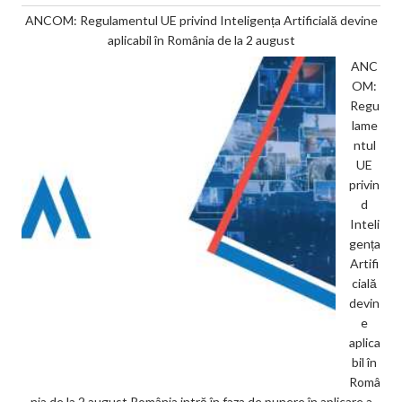
ANCOM: Regulamentul UE privind Inteligența Artificială devine
aplicabil în România de la 2 august
ANC
OM:
Regu
lame
ntul
UE
privin
d
Inteli
gența
Artifi
cială
devin
e
aplica
bil în
Româ
nia de la 2 august România intră în faza de punere în aplicare a