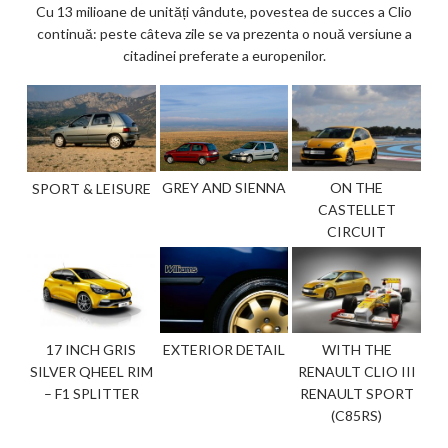
Cu 13 milioane de unități vândute, povestea de succes a Clio
continuă: peste câteva zile se va prezenta o nouă versiune a
citadinei preferate a europenilor.
GREY AND SIENNA
ON THE
SPORT & LEISURE
CASTELLET
CIRCUIT
EXTERIOR DETAIL
17 INCH GRIS
WITH THE
SILVER QHEEL RIM
RENAULT CLIO III
– F1 SPLITTER
RENAULT SPORT
(C85RS)