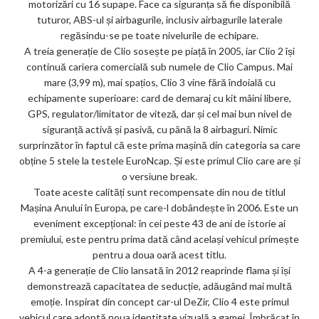
motorizări cu 16 supape. Face ca siguranța să fie disponibilă
tuturor, ABS-ul și airbagurile, inclusiv airbagurile laterale
regăsindu-se pe toate nivelurile de echipare.
A treia generație de Clio sosește pe piață în 2005, iar Clio 2 își
continuă cariera comercială sub numele de Clio Campus. Mai
mare (3,99 m), mai spațios, Clio 3 vine fără îndoială cu
echipamente superioare: card de demaraj cu kit mâini libere,
GPS, regulator/limitator de viteză, dar și cel mai bun nivel de
siguranță activă și pasivă, cu până la 8 airbaguri. Nimic
surprinzător în faptul că este prima mașină din categoria sa care
obține 5 stele la testele EuroNcap. Și este primul Clio care are și
o versiune break.
Toate aceste calități sunt recompensate din nou de titlul
Mașina Anului în Europa, pe care-l dobândește în 2006. Este un
eveniment excepțional: în cei peste 43 de ani de istorie ai
premiului, este pentru prima dată când același vehicul primește
pentru a doua oară acest titlu.
A 4-a generație de Clio lansată în 2012 reaprinde flama și își
demonstrează capacitatea de seducție, adăugând mai multă
emoție. Inspirat din concept car-ul DeZir, Clio 4 este primul
vehicul care adoptă noua identitate vizuală a gamei. Îmbrăcat în