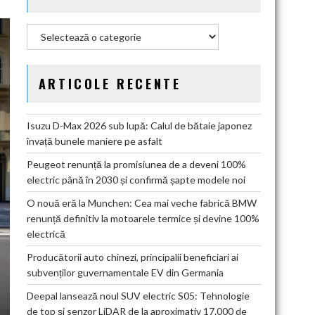
Categorii
ARTICOLE RECENTE
Isuzu D-Max 2026 sub lupă: Calul de bătaie japonez
învață bunele maniere pe asfalt
Peugeot renunță la promisiunea de a deveni 100%
electric până în 2030 și confirmă șapte modele noi
O nouă eră la Munchen: Cea mai veche fabrică BMW
renunță definitiv la motoarele termice și devine 100%
electrică
Producătorii auto chinezi, principalii beneficiari ai
subvenților guvernamentale EV din Germania
Deepal lansează noul SUV electric S05: Tehnologie
de top și senzor LiDAR de la aproximativ 17.000 de