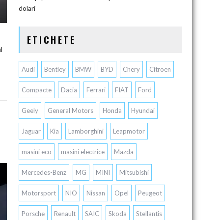
dolari
ETICHETE
l
Audi
Bentley
BMW
BYD
Chery
Citroen
Compacte
Dacia
Ferrari
FIAT
Ford
Geely
General Motors
Honda
Hyundai
Jaguar
Kia
Lamborghini
Leapmotor
masini eco
masini electrice
Mazda
Mercedes-Benz
MG
MINI
Mitsubishi
Motorsport
NIO
Nissan
Opel
Peugeot
Porsche
Renault
SAIC
Skoda
Stellantis