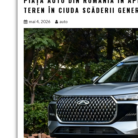
PIAȚA AUTO DIN ROMÂNIA ÎN AP
TEREN ÎN CIUDA SCĂDERII GEN
mai 4, 2026
auto