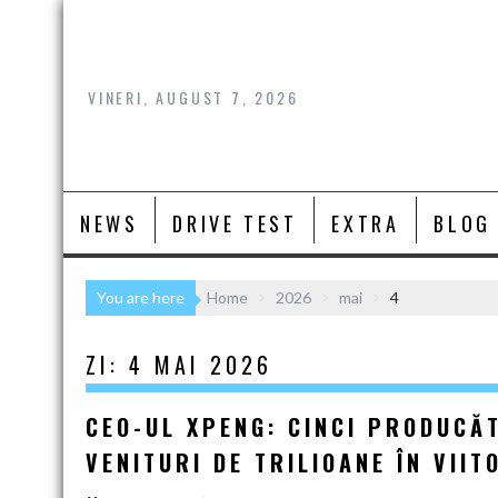
Skip
to
content
VINERI, AUGUST 7, 2026
NEWS
DRIVE TEST
EXTRA
BLOG
You are here
Home
2026
mai
4
ZI:
4 MAI 2026
CEO-UL XPENG: CINCI PRODUCĂT
VENITURI DE TRILIOANE ÎN VIIT