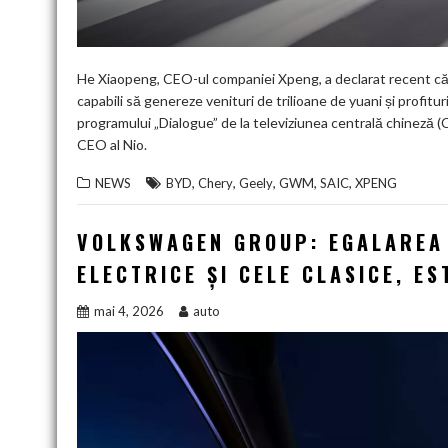
He Xiaopeng, CEO-ul companiei Xpeng, a declarat recent că ind
capabili să genereze venituri de trilioane de yuani și profitur
programului „Dialogue” de la televiziunea centrală chineză (C
CEO al Nio.
,
,
,
,
,
NEWS
BYD
Chery
Geely
GWM
SAIC
XPENG
VOLKSWAGEN GROUP: EGALAREA 
ELECTRICE ȘI CELE CLASICE, E
mai 4, 2026
auto