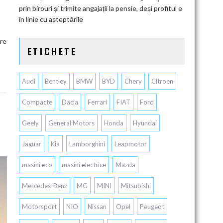
prin birouri și trimite angajații la pensie, deși profitul e
în linie cu așteptările
are
ETICHETE
Audi
Bentley
BMW
BYD
Chery
Citroen
Compacte
Dacia
Ferrari
FIAT
Ford
Geely
General Motors
Honda
Hyundai
Jaguar
Kia
Lamborghini
Leapmotor
masini eco
masini electrice
Mazda
Mercedes-Benz
MG
MINI
Mitsubishi
Motorsport
NIO
Nissan
Opel
Peugeot