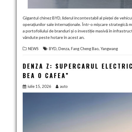
Gigantul chinez BYD, liderul incontestabil al pieței de vehic
operațiunilor sale internaționale. Într-o mișcare strategică
a portofoliului de branduri și o investiție masivă în infrastr
vândute peste hotare în acest an.
,
,
,
NEWS
BYD
Denza
Fang Cheng Bao
Yangwang
DENZA Z: SUPERCARUL ELECTRIC
BEA O CAFEA”
iulie 15, 2026
auto