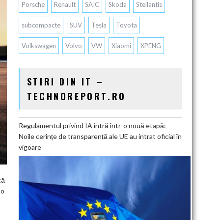
Porsche
Renault
SAIC
Skoda
Stellantis
subcompacte
SUV
Tesla
Toyota
Volkswagen
Volvo
VW
Xiaomi
XPENG
STIRI DIN IT –
TECHNOREPORT.RO
Regulamentul privind IA intră într-o nouă etapă:
Noile cerințe de transparență ale UE au intrat oficial în
vigoare
că
 o