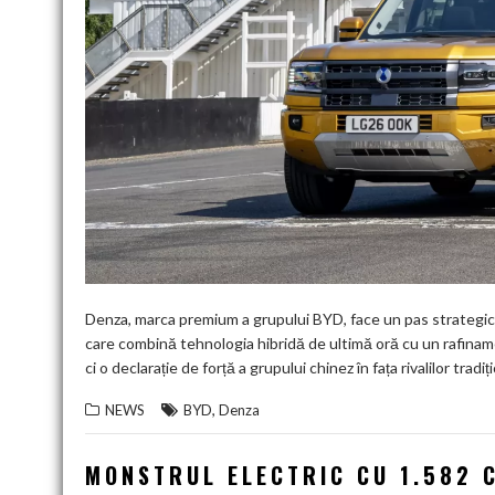
Denza, marca premium a grupului BYD, face un pas strategi
care combină tehnologia hibridă de ultimă oră cu un rafina
ci o declarație de forță a grupului chinez în fața rivalilor tradiț
,
NEWS
BYD
Denza
MONSTRUL ELECTRIC CU 1.582 C