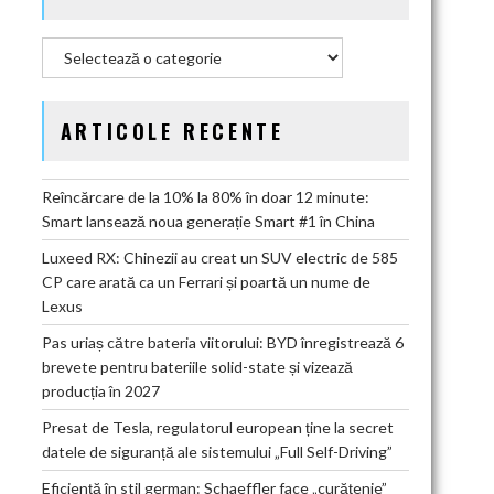
Categorii
ARTICOLE RECENTE
Reîncărcare de la 10% la 80% în doar 12 minute:
Smart lansează noua generație Smart #1 în China
Luxeed RX: Chinezii au creat un SUV electric de 585
CP care arată ca un Ferrari și poartă un nume de
Lexus
Pas uriaș către bateria viitorului: BYD înregistrează 6
brevete pentru bateriile solid-state și vizează
producția în 2027
Presat de Tesla, regulatorul european ține la secret
datele de siguranță ale sistemului „Full Self-Driving”
Eficiență în stil german: Schaeffler face „curățenie”