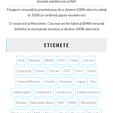
bunele maniere pe asfalt
Peugeot renunță la promisiunea de a deveni 100% electric până
în 2030 și confirmă șapte modele noi
O nouă eră la Munchen: Cea mai veche fabrică BMW renunță
definitiv la motoarele termice și devine 100% electrică
ETICHETE
Audi
Bentley
BMW
BYD
Chery
Citroen
Compacte
Dacia
Ferrari
FIAT
Ford
Geely
General Motors
Honda
Hyundai
Jaguar
Kia
Lamborghini
Leapmotor
masini eco
masini electrice
Mazda
Mercedes-Benz
MG
MINI
Mitsubishi