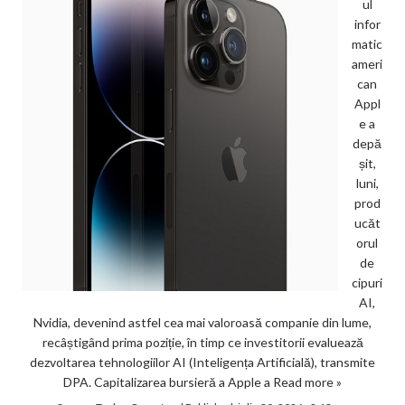
ul
infor
matic
ameri
can
Appl
e a
depă
șit,
luni,
prod
ucăt
orul
de
cipuri
AI,
Nvidia, devenind astfel cea mai valoroasă companie din lume,
recâștigând prima poziție, în timp ce investitorii evaluează
dezvoltarea tehnologiilor AI (Inteligența Artificială), transmite
DPA. Capitalizarea bursieră a Apple a
Read more »