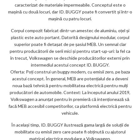
caracterizat de materiale impermeabile. Conceptul este o
mașină cu două locuri, dar ID. BUGGY poate fi convertit și într-o
mașină cu patru locuri.
Corpul compozit fabricat dintr-un amestec de aluminiu, oțel și
plastic este auto portant. Datorită designului modular, corpul
superior poate fi detașat de pe șasiul MEB. Un semnal clar
pentru producătorii de serii mici și pentru start-up-uri: la fel ca
în trecut, Volkswagen se deschide producătorilor externi prin
intermediul acestui concept ID. BUGGY.
Oferta: Poți construi un buggy modern, cu emisii zero, pe baza
acestui concept. În general, MEB are potențialul de a deveni
noua bază tehnică pentru mobilitatea electrică pentru mulți
producători de automobile. Context: La începutul anului 2019,
Volkswagen a anunțat pentru în premieră că intenționează să
facă MEB accesibil competitorilor, ca platformă electrică pentru
vehicule.
În același timp, ID. BUGGY ilustrează gama largă de soluții de
mobilitate cu emisii zero care poate fi obținută cu ajutorul
matricei electrice modulare a Volkswagen.