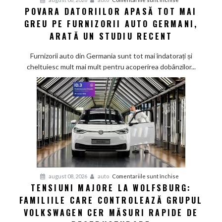
POVARA DATORIILOR APASĂ TOT MAI
Povara
GREU PE FURNIZORII AUTO GERMANI,
datoriilor
apasă
ARATĂ UN STUDIU RECENT
tot
mai
Furnizorii auto din Germania sunt tot mai îndatorați și
greu
cheltuiesc mult mai mult pentru acoperirea dobânzilor...
pe
furnizorii
auto
germani,
arată
un
studiu
recent
pentru
august 08, 2026
auto
Comentariile sunt închise
TENSIUNI MAJORE LA WOLFSBURG:
Tensiuni
FAMILIILE CARE CONTROLEAZĂ GRUPUL
majore
la
VOLKSWAGEN CER MĂSURI RAPIDE DE
Wolfsburg: