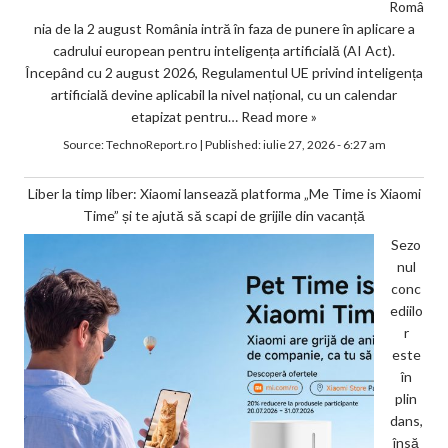
Româ
nia de la 2 august România intră în faza de punere în aplicare a
cadrului european pentru inteligența artificială (AI Act).
Începând cu 2 august 2026, Regulamentul UE privind inteligența
artificială devine aplicabil la nivel național, cu un calendar
etapizat pentru…
Read more »
Source:
TechnoReport.ro
|
Published:
iulie 27, 2026 - 6:27 am
Liber la timp liber: Xiaomi lansează platforma „Me Time is Xiaomi
Time” și te ajută să scapi de grijile din vacanță
Sezo
nul
conc
ediilo
r
este
în
plin
dans,
însă