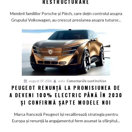
RESTRUCTURARE
Familiile
care
Membrii familiilor Porsche și Piëch, care dețin controlul asupra
controlează
Grupului Volkswagen, au crescut presiunea asupra tuturor...
Grupul
Volkswagen
cer
măsuri
rapide
de
restructurare
pentru
august 07, 2026
auto
Comentariile sunt închise
PEUGEOT RENUNȚĂ LA PROMISIUNEA DE
Peugeot
A DEVENI 100% ELECTRIC PÂNĂ ÎN 2030
renunță
la
ȘI CONFIRMĂ ȘAPTE MODELE NOI
promisiunea
de
Marca franceză Peugeot își recalibrează strategia pentru
a
Europa și renunță la angajamentul ferm asumat la sfârșitul...
deveni