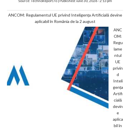
Source:
TechnoReport.ro
|
Published:
iulie 30, 2026 - 2:13 pm
ANCOM: Regulamentul UE privind Inteligența Artificială devine
aplicabil în România de la 2 august
ANC
OM:
Regu
lame
ntul
UE
privin
d
Inteli
gența
Artifi
cială
devin
e
aplica
bil în