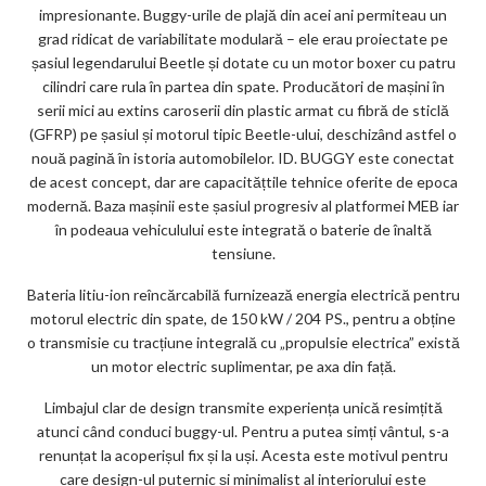
impresionante. Buggy-urile de plajă din acei ani permiteau un
grad ridicat de variabilitate modulară – ele erau proiectate pe
șasiul legendarului Beetle și dotate cu un motor boxer cu patru
cilindri care rula în partea din spate. Producători de mașini în
serii mici au extins caroserii din plastic armat cu fibră de sticlă
(GFRP) pe șasiul și motorul tipic Beetle-ului, deschizând astfel o
nouă pagină în istoria automobilelor. ID. BUGGY este conectat
de acest concept, dar are capacitățtile tehnice oferite de epoca
modernă. Baza mașinii este șasiul progresiv al platformei MEB iar
în podeaua vehiculului este integrată o baterie de înaltă
tensiune.
Bateria litiu-ion reîncărcabilă furnizează energia electrică pentru
motorul electric din spate, de 150 kW / 204 PS., pentru a obține
o transmisie cu tracțiune integrală cu „propulsie electrica” există
un motor electric suplimentar, pe axa din față.
Limbajul clar de design transmite experiența unică resimțită
atunci când conduci buggy-ul. Pentru a putea simți vântul, s-a
renunțat la acoperișul fix și la uși. Acesta este motivul pentru
care design-ul puternic și minimalist al interiorului este