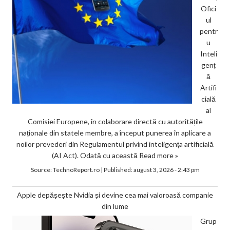
Ofici
ul
pentr
u
Inteli
genț
ă
Artifi
cială
al
Comisiei Europene, în colaborare directă cu autoritățile
naționale din statele membre, a început punerea în aplicare a
noilor prevederi din Regulamentul privind inteligența artificială
(AI Act). Odată cu această
Read more »
Source:
TechnoReport.ro
|
Published:
august 3, 2026 - 2:43 pm
Apple depășește Nvidia și devine cea mai valoroasă companie
din lume
Grup