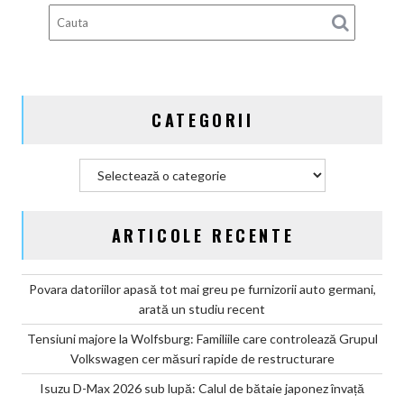
100%
electric
până
în
2030
și
CATEGORII
confirmă
șapte
modele
Categorii
noi
ARTICOLE RECENTE
Povara datoriilor apasă tot mai greu pe furnizorii auto germani,
arată un studiu recent
Tensiuni majore la Wolfsburg: Familiile care controlează Grupul
Volkswagen cer măsuri rapide de restructurare
Isuzu D-Max 2026 sub lupă: Calul de bătaie japonez învață