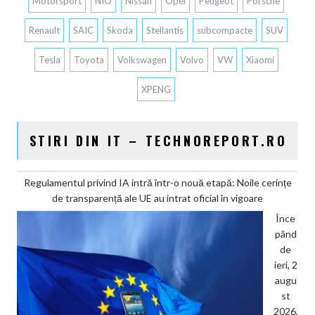
Motorsport
NIO
Nissan
Opel
Peugeot
Porsche
Renault
SAIC
Skoda
Stellantis
subcompacte
SUV
Tesla
Toyota
Volkswagen
Volvo
VW
Xiaomi
XPENG
STIRI DIN IT – TECHNOREPORT.RO
Regulamentul privind IA intră într-o nouă etapă: Noile cerințe
de transparență ale UE au intrat oficial în vigoare
Înce
pând
de
ieri, 2
augu
st
2026,