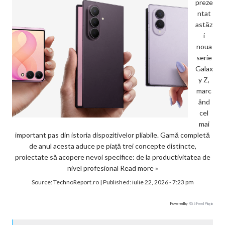
preze
ntat
astăz
i
noua
serie
Galax
y Z,
marc
ând
cel
mai
important pas din istoria dispozitivelor pliabile. Gamă completă
de anul acesta aduce pe piață trei concepte distincte,
proiectate să acopere nevoi specifice: de la productivitatea de
nivel profesional
Read more »
Source:
TechnoReport.ro
|
Published:
iulie 22, 2026 - 7:23 pm
Powered by
RSS Feed Plugin