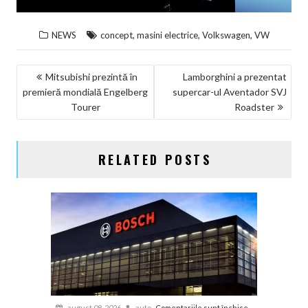
,
,
,
NEWS
concept
masini electrice
Volkswagen
VW
NAVIGARE
Mitsubishi prezintă în
Lamborghini a prezentat
premieră mondială Engelberg
supercar-ul Aventador SVJ
ÎN
Tourer
Roadster
ARTICOLE
RELATED POSTS
pentru
august 08, 2026
auto
Comentariile sunt închise