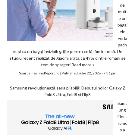
de
mult
e ori
bagaj
ele
vin la
pach
et și cu un bagaj invizibil: grijile pentru ce lăsăm în urmă. Un
studiu recent realizat de Xiaomi arată că 49% dintre români se
tem de spargeri
Read more »
Source:
TechnoReport.ro
|
Published:
iulie 22, 2026 - 7:31 pm
Samsung revoluționează seria pliabilă: Debutul noilor Galaxy Z
Fold8 Ultra, Fold8 și Flip8
Sams
ung
Elect
ronic
s a