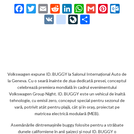
F
T
E
R
Li
W
G
Pi
O
ac
w
m
e
n
h
m
nt
ut
V
g
Li
P
e
itt
ai
d
ke
at
ai
er
lo
K
o
ve
ar
b
er
l
di
dI
s
l
es
o
o
Jo
ta
o
t
n
A
t
k.
gl
ur
je
o
p
co
e_
n
az
k
p
m
b
al
ă
o
Volkswagen expune ID. BUGGY la Salonul Internațional Auto de
la Geneva. Cu o seară înainte de ziua dedicată presei, conceptul
o
celebrează premiera mondială în cadrul evenimentului
k
Volkswagen Group Night. ID. BUGGY este un vehicul de înaltă
tehnologie, cu emisii zero, conceput special pentru sezonul de
m
vară, potrivit atât pentru plajă, cât și în oraș, proiectat pe
ar
matricea electrică modulară (MEB).
ks
Asemănările dintremașinile buggy folosite pentru a străbate
dunele californiene în anii șaizeci și noul ID. BUGGY o