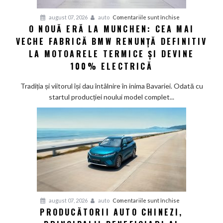
șapte
pentru
august 07, 2026
auto
Comentariile sunt închise
modele
O NOUĂ ERĂ LA MUNCHEN: CEA MAI
O
noi
VECHE FABRICĂ BMW RENUNȚĂ DEFINITIV
nouă
eră
LA MOTOARELE TERMICE ȘI DEVINE
la
100% ELECTRICĂ
Munchen:
Cea
Tradiția și viitorul își dau întâlnire în inima Bavariei. Odată cu
mai
startul producției noului model complet...
veche
fabrică
BMW
renunță
definitiv
la
motoarele
termice
și
pentru
august 07, 2026
auto
Comentariile sunt închise
devine
PRODUCĂTORII AUTO CHINEZI,
Producătorii
100%
auto