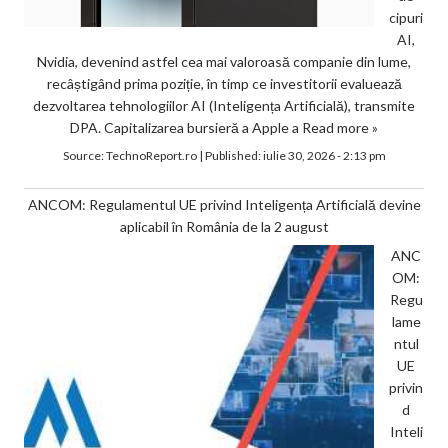
cipuri
AI,
Nvidia, devenind astfel cea mai valoroasă companie din lume,
recâștigând prima poziție, în timp ce investitorii evaluează
dezvoltarea tehnologiilor AI (Inteligența Artificială), transmite
DPA. Capitalizarea bursieră a Apple a
Read more »
Source:
TechnoReport.ro
|
Published:
iulie 30, 2026 - 2:13 pm
ANCOM: Regulamentul UE privind Inteligența Artificială devine
aplicabil în România de la 2 august
ANC
OM:
Regu
lame
ntul
UE
privin
d
Inteli