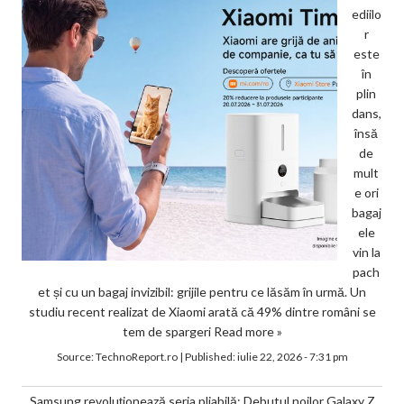
ediilo
r
este
în
plin
dans,
însă
de
mult
e ori
bagaj
ele
vin la
pach
et și cu un bagaj invizibil: grijile pentru ce lăsăm în urmă. Un
studiu recent realizat de Xiaomi arată că 49% dintre români se
tem de spargeri
Read more »
Source:
TechnoReport.ro
|
Published:
iulie 22, 2026 - 7:31 pm
Samsung revoluționează seria pliabilă: Debutul noilor Galaxy Z