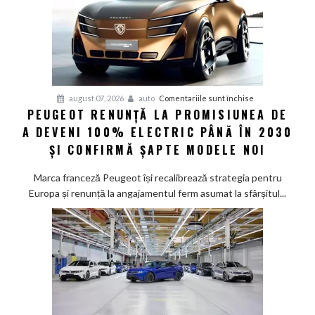
pentru
august 07, 2026
auto
Comentariile sunt închise
PEUGEOT RENUNȚĂ LA PROMISIUNEA DE
Peugeot
A DEVENI 100% ELECTRIC PÂNĂ ÎN 2030
renunță
la
ȘI CONFIRMĂ ȘAPTE MODELE NOI
promisiunea
de
Marca franceză Peugeot își recalibrează strategia pentru
a
Europa și renunță la angajamentul ferm asumat la sfârșitul...
deveni
100%
electric
până
în
2030
și
confirmă