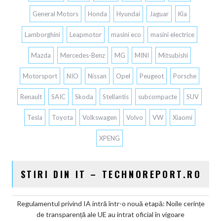
General Motors
Honda
Hyundai
Jaguar
Kia
Lamborghini
Leapmotor
masini eco
masini electrice
Mazda
Mercedes-Benz
MG
MINI
Mitsubishi
Motorsport
NIO
Nissan
Opel
Peugeot
Porsche
Renault
SAIC
Skoda
Stellantis
subcompacte
SUV
Tesla
Toyota
Volkswagen
Volvo
VW
Xiaomi
XPENG
STIRI DIN IT – TECHNOREPORT.RO
Regulamentul privind IA intră într-o nouă etapă: Noile cerințe
de transparență ale UE au intrat oficial în vigoare