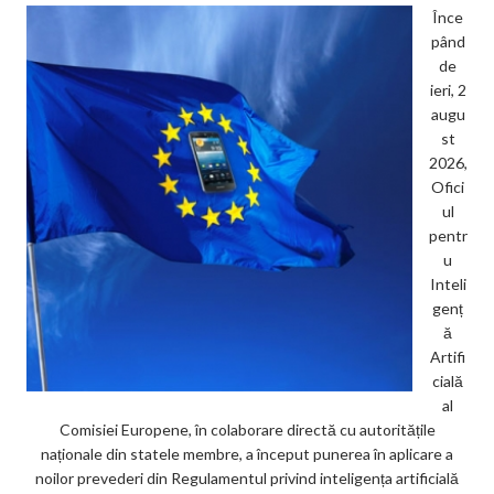
Înce
pând
de
ieri, 2
augu
st
2026,
Ofici
ul
pentr
u
Inteli
genț
ă
Artifi
cială
al
Comisiei Europene, în colaborare directă cu autoritățile
naționale din statele membre, a început punerea în aplicare a
noilor prevederi din Regulamentul privind inteligența artificială