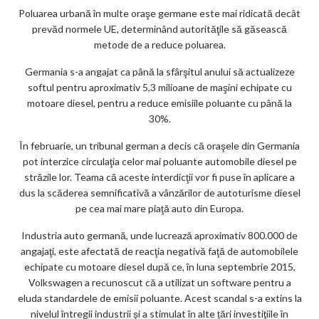
Poluarea urbană în multe oraşe germane este mai ridicată decât
prevăd normele UE, determinând autorităţile să găsească
metode de a reduce poluarea.
Germania s-a angajat ca până la sfârşitul anului să actualizeze
softul pentru aproximativ 5,3 milioane de maşini echipate cu
motoare diesel, pentru a reduce emisiile poluante cu până la
30%.
În februarie, un tribunal german a decis că oraşele din Germania
pot interzice circulaţia celor mai poluante automobile diesel pe
străzile lor. Teama că aceste interdicţii vor fi puse în aplicare a
dus la scăderea semnificativă a vânzărilor de autoturisme diesel
pe cea mai mare piaţă auto din Europa.
Industria auto germană, unde lucrează aproximativ 800.000 de
angajaţi, este afectată de reacţia negativă faţă de automobilele
echipate cu motoare diesel după ce, în luna septembrie 2015,
Volkswagen a recunoscut că a utilizat un software pentru a
eluda standardele de emisii poluante. Acest scandal s-a extins la
nivelul întregii industrii şi a stimulat în alte ţări investiţiile în