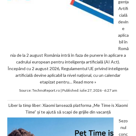
gența
Artifi
cială
devin
e
aplica
bil în
Româ
nia de la 2 august România intră în faza de punere în aplicare a
cadrului european pentru inteligența artificială (AI Act).
Începând cu 2 august 2026, Regulamentul UE privind inteligența
artificială devine aplicabil la nivel național, cu un calendar
etapizat pentru…
Read more »
Source:
TechnoReport.ro
|
Published:
iulie 27, 2026 - 6:27 am
Liber la timp liber: Xiaomi lansează platforma „Me Time is Xiaomi
Time” și te ajută să scapi de grijile din vacanță
Sezo
nul
conc