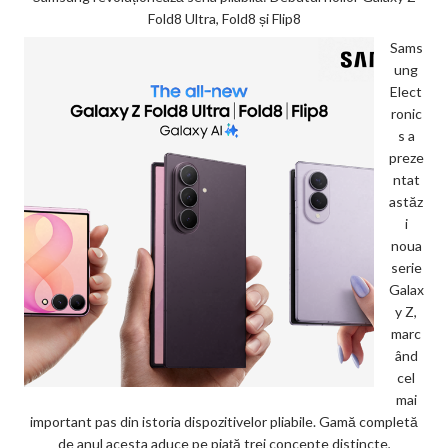
Fold8 Ultra, Fold8 și Flip8
Sams
ung
Elect
ronic
s a
preze
ntat
astăz
i
noua
serie
Galax
y Z,
marc
ând
cel
mai
important pas din istoria dispozitivelor pliabile. Gamă completă
de anul acesta aduce pe piață trei concepte distincte,