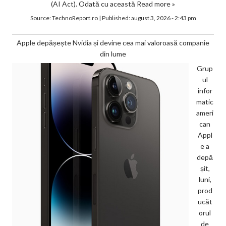
(AI Act). Odată cu această
Read more »
Source:
TechnoReport.ro
|
Published:
august 3, 2026 - 2:43 pm
Apple depășește Nvidia și devine cea mai valoroasă companie
din lume
Grup
ul
infor
matic
ameri
can
Appl
e a
depă
șit,
luni,
prod
ucăt
orul
de