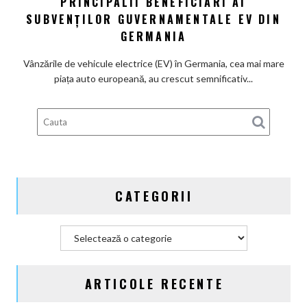
PRINCIPALII BENEFICIARI AI
electrică
chinezi,
SUBVENȚILOR GUVERNAMENTALE EV DIN
principalii
GERMANIA
beneficiari
ai
Vânzările de vehicule electrice (EV) în Germania, cea mai mare
subvenților
piața auto europeană, au crescut semnificativ...
guvernamentale
EV
din
Germania
CATEGORII
Categorii
ARTICOLE RECENTE