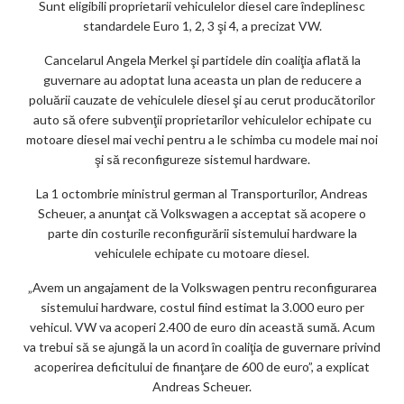
m
Sunt eligibili proprietarii vehiculelor diesel care îndeplinesc
standardele Euro 1, 2, 3 şi 4, a precizat VW.
ar
ks
Cancelarul Angela Merkel şi partidele din coaliţia aflată la
guvernare au adoptat luna aceasta un plan de reducere a
poluării cauzate de vehiculele diesel şi au cerut producătorilor
auto să ofere subvenţii proprietarilor vehiculelor echipate cu
motoare diesel mai vechi pentru a le schimba cu modele mai noi
şi să reconfigureze sistemul hardware.
La 1 octombrie ministrul german al Transporturilor, Andreas
Scheuer, a anunţat că Volkswagen a acceptat să acopere o
parte din costurile reconfigurării sistemului hardware la
vehiculele echipate cu motoare diesel.
„Avem un angajament de la Volkswagen pentru reconfigurarea
sistemului hardware, costul fiind estimat la 3.000 euro per
vehicul. VW va acoperi 2.400 de euro din această sumă. Acum
va trebui să se ajungă la un acord în coaliţia de guvernare privind
acoperirea deficitului de finanţare de 600 de euro”, a explicat
Andreas Scheuer.