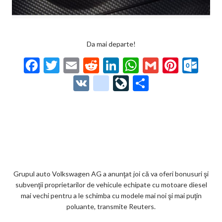
Da mai departe!
F
T
E
R
Li
W
G
Pi
O
ac
w
m
e
n
h
m
nt
ut
V
g
Li
P
e
itt
ai
d
ke
at
ai
er
lo
K
o
ve
ar
b
er
l
di
dI
s
l
es
o
o
Jo
ta
o
t
n
A
t
k.
gl
ur
je
o
p
co
e_
n
az
k
p
m
b
al
ă
o
Grupul auto Volkswagen AG a anunţat joi că va oferi bonusuri şi
subvenţii proprietarilor de vehicule echipate cu motoare diesel
o
mai vechi pentru a le schimba cu modele mai noi şi mai puţin
k
poluante, transmite Reuters.