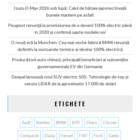
Isuzu D-Max 2026 sub lupă: Calul de bătaie japonez învață
bunele maniere pe asfalt
Peugeot renunță la promisiunea de a deveni 100% electric până
în 2030 și confirmă șapte modele noi
O nouă eră la Munchen: Cea mai veche fabrică BMW renunță
definitiv la motoarele termice și devine 100% electrică
Producătorii auto chinezi, principalii beneficiari ai subvenților
guvernamentale EV din Germania
Deepal lansează noul SUV electric S05: Tehnologie de top și
senzor LiDAR de la aproximativ 17.000 de dolari
ETICHETE
Audi
Bentley
BMW
BYD
Chery
Citroen
Compacte
Dacia
Ferrari
FIAT
Ford
Geely