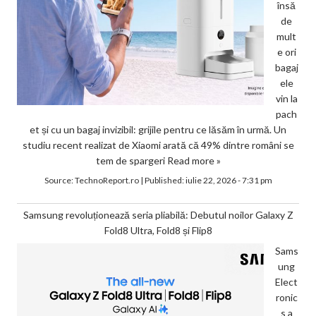
însă
de
mult
e ori
bagaj
ele
vin la
pach
et și cu un bagaj invizibil: grijile pentru ce lăsăm în urmă. Un
studiu recent realizat de Xiaomi arată că 49% dintre români se
tem de spargeri
Read more »
Source:
TechnoReport.ro
|
Published:
iulie 22, 2026 - 7:31 pm
Samsung revoluționează seria pliabilă: Debutul noilor Galaxy Z
Fold8 Ultra, Fold8 și Flip8
Sams
ung
Elect
ronic
s a