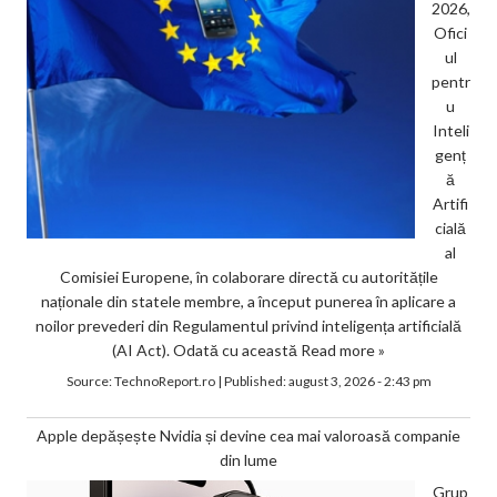
2026,
Ofici
ul
pentr
u
Inteli
genț
ă
Artifi
cială
al
Comisiei Europene, în colaborare directă cu autoritățile
naționale din statele membre, a început punerea în aplicare a
noilor prevederi din Regulamentul privind inteligența artificială
(AI Act). Odată cu această
Read more »
Source:
TechnoReport.ro
|
Published:
august 3, 2026 - 2:43 pm
Apple depășește Nvidia și devine cea mai valoroasă companie
din lume
Grup