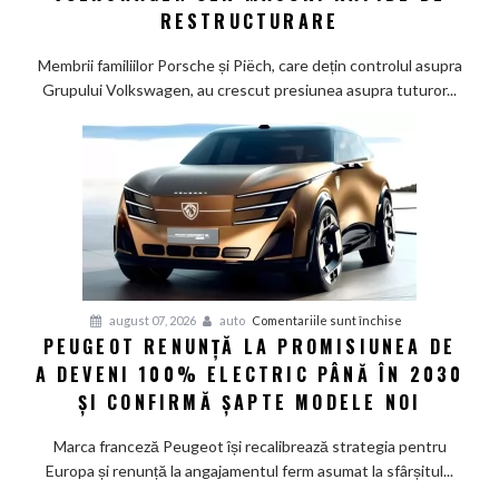
Wolfsburg:
RESTRUCTURARE
Familiile
care
Membrii familiilor Porsche și Piëch, care dețin controlul asupra
controlează
Grupului Volkswagen, au crescut presiunea asupra tuturor...
Grupul
Volkswagen
cer
măsuri
rapide
de
restructurare
pentru
august 07, 2026
auto
Comentariile sunt închise
PEUGEOT RENUNȚĂ LA PROMISIUNEA DE
Peugeot
A DEVENI 100% ELECTRIC PÂNĂ ÎN 2030
renunță
la
ȘI CONFIRMĂ ȘAPTE MODELE NOI
promisiunea
de
Marca franceză Peugeot își recalibrează strategia pentru
a
Europa și renunță la angajamentul ferm asumat la sfârșitul...
deveni