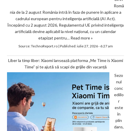
Româ
nia de la 2 august România intră în faza de punere în aplicare a
cadrului european pentru inteligența artificială (AI Act).
Începând cu 2 august 2026, Regulamentul UE privind inteligența
artificială devine aplicabil la nivel național, cu un calendar
etapizat pentru…
Read more »
Source:
TechnoReport.ro
|
Published:
iulie 27, 2026 - 6:27 am
Liber la timp liber: Xiaomi lansează platforma „Me Time is Xiaomi
Time” și te ajută să scapi de grijile din vacanță
Sezo
nul
conc
ediilo
r
este
în
plin
dans,