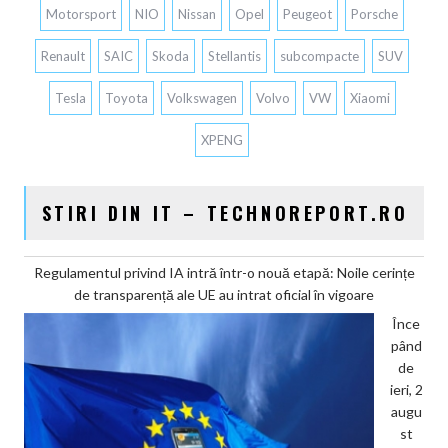
Motorsport
NIO
Nissan
Opel
Peugeot
Porsche
Renault
SAIC
Skoda
Stellantis
subcompacte
SUV
Tesla
Toyota
Volkswagen
Volvo
VW
Xiaomi
XPENG
STIRI DIN IT – TECHNOREPORT.RO
Regulamentul privind IA intră într-o nouă etapă: Noile cerințe
de transparență ale UE au intrat oficial în vigoare
Înce
pând
de
ieri, 2
augu
st