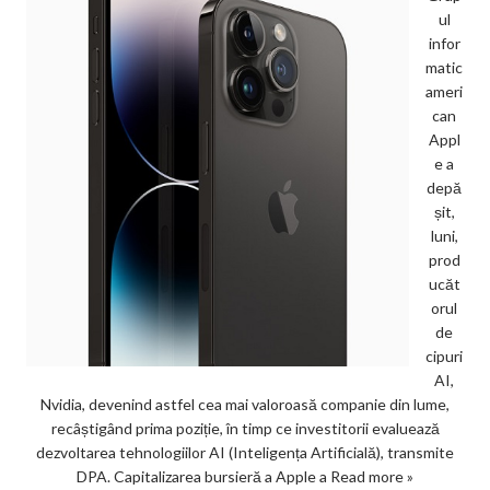
ul
infor
matic
ameri
can
Appl
e a
depă
șit,
luni,
prod
ucăt
orul
de
cipuri
AI,
Nvidia, devenind astfel cea mai valoroasă companie din lume,
recâștigând prima poziție, în timp ce investitorii evaluează
dezvoltarea tehnologiilor AI (Inteligența Artificială), transmite
DPA. Capitalizarea bursieră a Apple a
Read more »