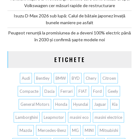
Volkswagen cer măsuri rapide de restructurare
Isuzu D-Max 2026 sub lupă: Calul de bătaie japonez învață
bunele maniere pe asfalt
Peugeot renunță la promisiunea de a deveni 100% electric până
în 2030 și confirmă șapte modele noi
ETICHETE
Audi
Bentley
BMW
BYD
Chery
Citroen
Compacte
Dacia
Ferrari
FIAT
Ford
Geely
General Motors
Honda
Hyundai
Jaguar
Kia
Lamborghini
Leapmotor
masini eco
masini electrice
Mazda
Mercedes-Benz
MG
MINI
Mitsubishi