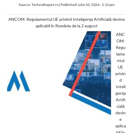
Source:
TechnoReport.ro
|
Published:
iulie 30, 2026 - 2:13 pm
ANCOM: Regulamentul UE privind Inteligența Artificială devine
aplicabil în România de la 2 august
ANC
OM:
Regu
lame
ntul
UE
privin
d
Inteli
gența
Artifi
cială
devin
e
aplica
bil în