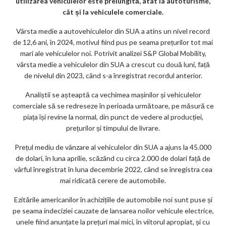
k
utilizarea vehiculelor este prelungită, atât la autoturisme,
cât și la vehiculele comerciale.
m
Vârsta medie a autovehiculelor din SUA a atins un nivel record
ar
de 12,6 ani, în 2024, motivul fiind pus pe seama prețurilor tot mai
ks
mari ale vehiculelor noi. Potrivit analizei S&P Global Mobility,
vârsta medie a vehiculelor din SUA a crescut cu două luni, față
de nivelul din 2023, când s-a înregistrat recordul anterior.
Analiștii se așteaptă ca vechimea mașinilor și vehiculelor
comerciale să se redreseze în perioada următoare, pe măsură ce
piața își revine la normal, din punct de vedere al producției,
prețurilor și timpului de livrare.
Prețul mediu de vânzare al vehiculelor din SUA a ajuns la 45.000
de dolari, în luna aprilie, scăzând cu circa 2.000 de dolari față de
vârful înregistrat în luna decembrie 2022, când se înregistra cea
mai ridicată cerere de automobile.
Ezitările americanilor în achizițiile de automobile noi sunt puse și
pe seama indeciziei cauzate de lansarea noilor vehicule electrice,
unele fiind anunțate la prețuri mai mici, în viitorul apropiat, și cu