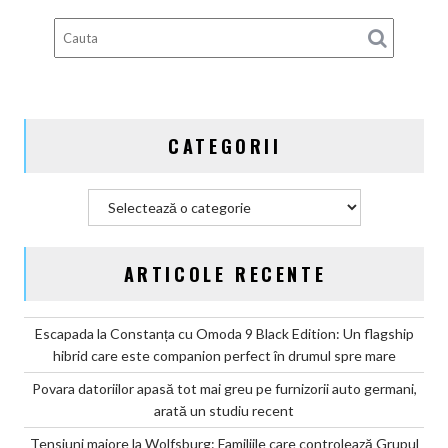
100%
electric
până
în
2030
și
CATEGORII
confirmă
șapte
modele
Categorii
noi
ARTICOLE RECENTE
Escapada la Constanța cu Omoda 9 Black Edition: Un flagship
hibrid care este companion perfect în drumul spre mare
Povara datoriilor apasă tot mai greu pe furnizorii auto germani,
arată un studiu recent
Tensiuni majore la Wolfsburg: Familiile care controlează Grupul