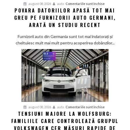
pentru
august 08, 2026
auto
Comentariile sunt închise
POVARA DATORIILOR APASĂ TOT MAI
Povara
GREU PE FURNIZORII AUTO GERMANI,
datoriilor
apasă
ARATĂ UN STUDIU RECENT
tot
mai
Furnizorii auto din Germania sunt tot mai îndatorați și
greu
cheltuiesc mult mai mult pentru acoperirea dobânzilor...
pe
furnizorii
auto
germani,
arată
un
studiu
recent
pentru
august 08, 2026
auto
Comentariile sunt închise
TENSIUNI MAJORE LA WOLFSBURG:
Tensiuni
FAMILIILE CARE CONTROLEAZĂ GRUPUL
majore
la
VOLKSWAGEN CER MĂSURI RAPIDE DE