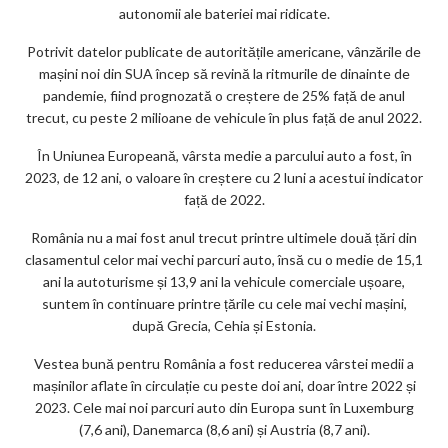
autonomii ale bateriei mai ridicate.
Potrivit datelor publicate de autoritățile americane, vânzările de
mașini noi din SUA încep să revină la ritmurile de dinainte de
pandemie, fiind prognozată o creștere de 25% față de anul
trecut, cu peste 2 milioane de vehicule în plus față de anul 2022.
În Uniunea Europeană, vârsta medie a parcului auto a fost, în
2023, de 12 ani, o valoare în creștere cu 2 luni a acestui indicator
față de 2022.
România nu a mai fost anul trecut printre ultimele două țări din
clasamentul celor mai vechi parcuri auto, însă cu o medie de 15,1
ani la autoturisme și 13,9 ani la vehicule comerciale ușoare,
suntem în continuare printre țările cu cele mai vechi mașini,
după Grecia, Cehia și Estonia.
Vestea bună pentru România a fost reducerea vârstei medii a
mașinilor aflate în circulație cu peste doi ani, doar între 2022 și
2023. Cele mai noi parcuri auto din Europa sunt în Luxemburg
(7,6 ani), Danemarca (8,6 ani) și Austria (8,7 ani).