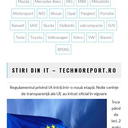
Mazda
Mercedes-Benz
MG
MINI
Mitsubishi
Motorsport
NIO
Nissan
Opel
Peugeot
Porsche
Renault
SAIC
Skoda
Stellantis
subcompacte
SUV
Tesla
Toyota
Volkswagen
Volvo
VW
Xiaomi
XPENG
STIRI DIN IT – TECHNOREPORT.RO
Regulamentul privind IA intră într-o nouă etapă: Noile cerințe
de transparență ale UE au intrat oficial în vigoare
Înce
pând
de
ieri, 2
augu