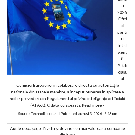
st
2026,
Ofici
ul
pentr
u
Inteli
genț
ă
Artifi
cială
al
Comisiei Europene, în colaborare directă cu autoritățile
naționale din statele membre, a început punerea în aplicare a
noilor prevederi din Regulamentul privind inteligența artificială
(AI Act). Odată cu această
Read more »
Source:
TechnoReport.ro
|
Published:
august 3, 2026 - 2:43 pm
Apple depășește Nvidia și devine cea mai valoroasă companie
din lume