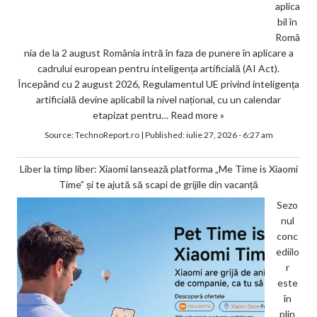
aplica
bil în
Româ
nia de la 2 august România intră în faza de punere în aplicare a
cadrului european pentru inteligența artificială (AI Act).
Începând cu 2 august 2026, Regulamentul UE privind inteligența
artificială devine aplicabil la nivel național, cu un calendar
etapizat pentru…
Read more »
Source:
TechnoReport.ro
|
Published:
iulie 27, 2026 - 6:27 am
Liber la timp liber: Xiaomi lansează platforma „Me Time is Xiaomi
Time” și te ajută să scapi de grijile din vacanță
Sezo
nul
conc
ediilo
r
este
în
plin