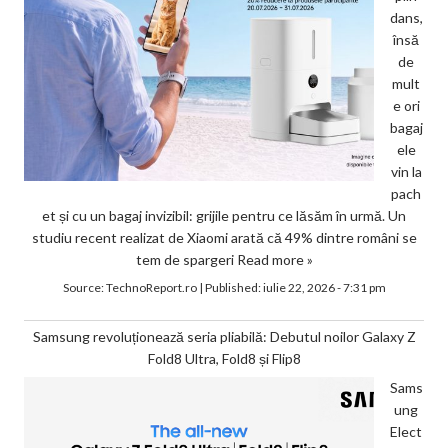
dans,
însă
de
mult
e ori
bagaj
ele
vin la
pach
et și cu un bagaj invizibil: grijile pentru ce lăsăm în urmă. Un
studiu recent realizat de Xiaomi arată că 49% dintre români se
tem de spargeri
Read more »
Source:
TechnoReport.ro
|
Published:
iulie 22, 2026 - 7:31 pm
Samsung revoluționează seria pliabilă: Debutul noilor Galaxy Z
Fold8 Ultra, Fold8 și Flip8
Sams
ung
Elect