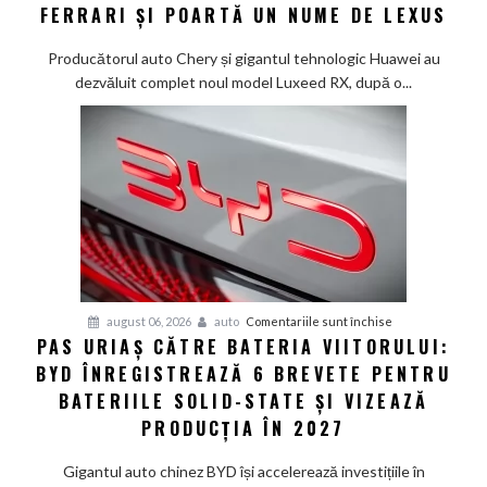
Chinezii
FERRARI ȘI POARTĂ UN NUME DE LEXUS
au
creat
Producătorul auto Chery și gigantul tehnologic Huawei au
un
dezvăluit complet noul model Luxeed RX, după o...
SUV
electric
de
585
CP
care
arată
ca
un
Ferrari
pentru
august 06, 2026
auto
Comentariile sunt închise
PAS URIAȘ CĂTRE BATERIA VIITORULUI:
și
Pas
poartă
BYD ÎNREGISTREAZĂ 6 BREVETE PENTRU
uriaș
un
către
BATERIILE SOLID-STATE ȘI VIZEAZĂ
nume
bateria
PRODUCȚIA ÎN 2027
de
viitorului:
Lexus
BYD
Gigantul auto chinez BYD își accelerează investițiile în