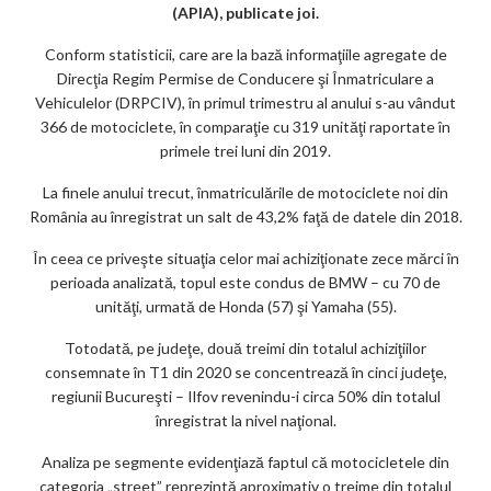
m
(APIA), publicate joi.
ar
Conform statisticii, care are la bază informaţiile agregate de
ks
Direcţia Regim Permise de Conducere şi Înmatriculare a
Vehiculelor (DRPCIV), în primul trimestru al anului s-au vândut
366 de motociclete, în comparaţie cu 319 unităţi raportate în
primele trei luni din 2019.
La finele anului trecut, înmatriculările de motociclete noi din
România au înregistrat un salt de 43,2% faţă de datele din 2018.
În ceea ce priveşte situaţia celor mai achiziţionate zece mărci în
perioada analizată, topul este condus de BMW – cu 70 de
unităţi, urmată de Honda (57) şi Yamaha (55).
Totodată, pe judeţe, două treimi din totalul achiziţiilor
consemnate în T1 din 2020 se concentrează în cinci judeţe,
regiunii Bucureşti – Ilfov revenindu-i circa 50% din totalul
înregistrat la nivel naţional.
Analiza pe segmente evidenţiază faptul că motocicletele din
categoria „street” reprezintă aproximativ o treime din totalul