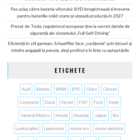
Pas uriaș către bateria viitorului: BYD înregistrează 6 brevete
pentru bateriile solid-state și vizează producția în 2027
Presat de Tesla, regulatorul european ține la secret datele de
siguranță ale sistemului „Full Self-Driving”
Eficiență în stil german: Schaeffler face „curățenie” prin birouri și
trimite angajații la pensie, deși profitul e în linie cu așteptările
ETICHETE
Audi
Bentley
BMW
BYD
Chery
Citroen
Compacte
Dacia
Ferrari
FIAT
Ford
Geely
General Motors
Honda
Hyundai
Jaguar
Kia
Lamborghini
Leapmotor
masini eco
masini electrice