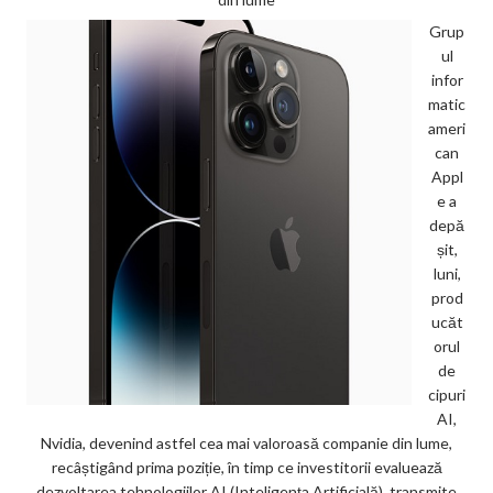
Grup
ul
infor
matic
ameri
can
Appl
e a
depă
șit,
luni,
prod
ucăt
orul
de
cipuri
AI,
Nvidia, devenind astfel cea mai valoroasă companie din lume,
recâștigând prima poziție, în timp ce investitorii evaluează
dezvoltarea tehnologiilor AI (Inteligența Artificială), transmite