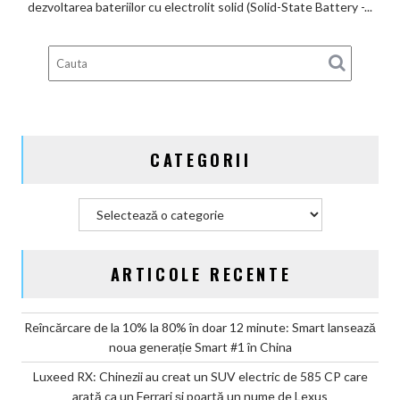
înregistrează
dezvoltarea bateriilor cu electrolit solid (Solid-State Battery -...
6
brevete
pentru
bateriile
solid-
state
și
CATEGORII
vizează
producția
în
Categorii
2027
ARTICOLE RECENTE
Reîncărcare de la 10% la 80% în doar 12 minute: Smart lansează
noua generație Smart #1 în China
Luxeed RX: Chinezii au creat un SUV electric de 585 CP care
arată ca un Ferrari și poartă un nume de Lexus