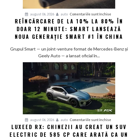
pentru
august 06, 2026
auto
Comentariile sunt închise
REÎNCĂRCARE DE LA 10% LA 80% ÎN
Reîncărcare
DOAR 12 MINUTE: SMART LANSEAZĂ
de
la
NOUA GENERAȚIE SMART #1 ÎN CHINA
10%
la
Grupul Smart — un joint-venture format de Mercedes-Benz și
80%
Geely Auto — a lansat oficial în...
în
doar
12
minute:
Smart
lansează
noua
generație
Smart
pentru
august 06, 2026
auto
Comentariile sunt închise
#1
LUXEED RX: CHINEZII AU CREAT UN SUV
Luxeed
în
ELECTRIC DE 585 CP CARE ARATĂ CA UN
RX:
China