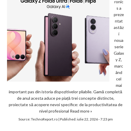
ronic
s a
preze
ntat
astăz
i
noua
serie
Galax
y Z,
marc
ând
cel
mai
important pas din istoria dispozitivelor pliabile. Gamă completă
de anul acesta aduce pe piață trei concepte distincte,
proiectate să acopere nevoi specifice: de la productivitatea de
nivel profesional
Read more »
Source:
TechnoReport.ro
|
Published:
iulie 22, 2026 - 7:23 pm