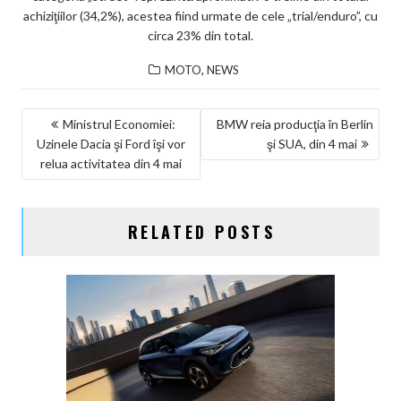
achiziţiilor (34,2%), acestea fiind urmate de cele „trial/enduro”, cu
circa 23% din total.
,
MOTO
NEWS
NAVIGARE
Ministrul Economiei:
BMW reia producţia în Berlin
Uzinele Dacia şi Ford îşi vor
şi SUA, din 4 mai
ÎN
relua activitatea din 4 mai
ARTICOLE
RELATED POSTS