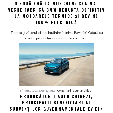
O NOUĂ ERĂ LA MUNCHEN: CEA MAI
O
noi
VECHE FABRICĂ BMW RENUNȚĂ DEFINITIV
nouă
eră
LA MOTOARELE TERMICE ȘI DEVINE
la
100% ELECTRICĂ
Munchen:
Cea
Tradiția și viitorul își dau întâlnire în inima Bavariei. Odată cu
mai
startul producției noului model complet...
veche
fabrică
BMW
renunță
definitiv
la
motoarele
termice
și
pentru
august 07, 2026
auto
Comentariile sunt închise
devine
PRODUCĂTORII AUTO CHINEZI,
Producătorii
100%
PRINCIPALII BENEFICIARI AI
auto
electrică
chinezi,
SUBVENȚILOR GUVERNAMENTALE EV DIN
principalii