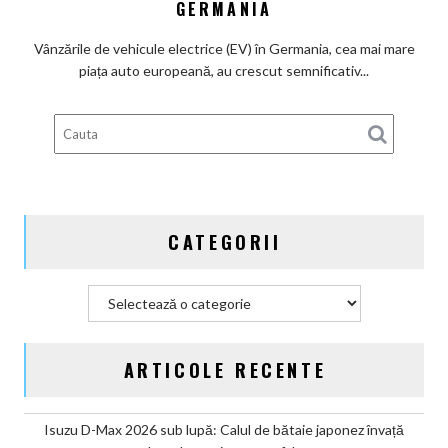
GERMANIA
beneficiari
ai
Vânzările de vehicule electrice (EV) în Germania, cea mai mare
subvenților
piața auto europeană, au crescut semnificativ...
guvernamentale
EV
din
Germania
CATEGORII
Categorii
ARTICOLE RECENTE
Isuzu D-Max 2026 sub lupă: Calul de bătaie japonez învață