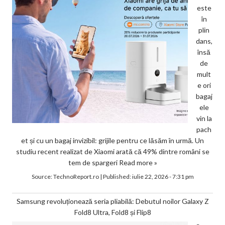
este
în
plin
dans,
însă
de
mult
e ori
bagaj
ele
vin la
pach
et și cu un bagaj invizibil: grijile pentru ce lăsăm în urmă. Un
studiu recent realizat de Xiaomi arată că 49% dintre români se
tem de spargeri
Read more »
Source:
TechnoReport.ro
|
Published:
iulie 22, 2026 - 7:31 pm
Samsung revoluționează seria pliabilă: Debutul noilor Galaxy Z
Fold8 Ultra, Fold8 și Flip8