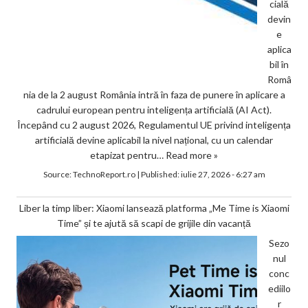
cială
devin
e
aplica
bil în
Româ
nia de la 2 august România intră în faza de punere în aplicare a
cadrului european pentru inteligența artificială (AI Act).
Începând cu 2 august 2026, Regulamentul UE privind inteligența
artificială devine aplicabil la nivel național, cu un calendar
etapizat pentru…
Read more »
Source:
TechnoReport.ro
|
Published:
iulie 27, 2026 - 6:27 am
Liber la timp liber: Xiaomi lansează platforma „Me Time is Xiaomi
Time” și te ajută să scapi de grijile din vacanță
Sezo
nul
conc
ediilo
r