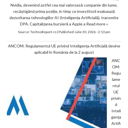
Nvidia, devenind astfel cea mai valoroasă companie din lume,
recâștigând prima poziție, în timp ce investitorii evaluează
dezvoltarea tehnologiilor AI (Inteligența Artificială), transmite
DPA. Capitalizarea bursieră a Apple a
Read more »
Source:
TechnoReport.ro
|
Published:
iulie 30, 2026 - 2:13 pm
ANCOM: Regulamentul UE privind Inteligența Artificială devine
aplicabil în România de la 2 august
ANC
OM:
Regu
lame
ntul
UE
privin
d
Inteli
gența
Artifi