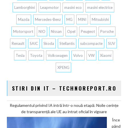
Lamborghini
Leapmotor
masini eco
masini electrice
Mazda
Mercedes-Benz
MG
MINI
Mitsubishi
Motorsport
NIO
Nissan
Opel
Peugeot
Porsche
Renault
SAIC
Skoda
Stellantis
subcompacte
SUV
Tesla
Toyota
Volkswagen
Volvo
VW
Xiaomi
XPENG
STIRI DIN IT – TECHNOREPORT.RO
Regulamentul privind IA intră într-o nouă etapă: Noile cerințe
de transparență ale UE au intrat oficial în vigoare
Înce
pând