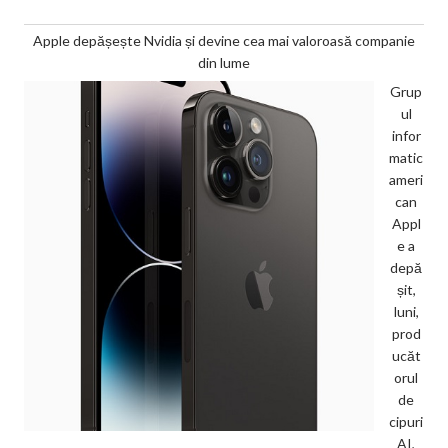
Apple depășește Nvidia și devine cea mai valoroasă companie
din lume
Grup
ul
infor
matic
ameri
can
Appl
e a
depă
șit,
luni,
prod
ucăt
orul
de
cipuri
AI,