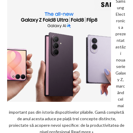
Sams
ung
Elect
ronic
s a
preze
ntat
astăz
i
noua
serie
Galax
y Z,
marc
ând
cel
mai
important pas din istoria dispozitivelor pliabile. Gamă completă
de anul acesta aduce pe piață trei concepte distincte,
proiectate să acopere nevoi specifice: de la productivitatea de
nivel profesional
Read more »