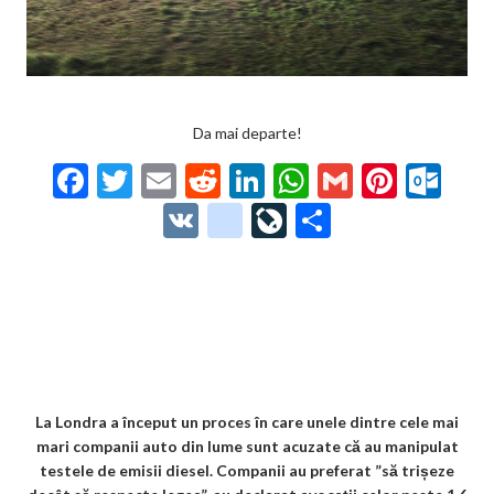
Da mai departe!
F
T
E
R
Li
W
G
Pi
O
ac
w
m
e
n
h
m
nt
ut
V
g
Li
P
e
itt
ai
d
ke
at
ai
er
lo
K
o
ve
ar
b
er
l
di
dI
s
l
es
o
o
Jo
ta
o
t
n
A
t
k.
gl
ur
je
o
p
co
e_
n
az
k
p
m
b
al
ă
o
La Londra a început un proces în care unele dintre cele mai
mari companii auto din lume sunt acuzate că au manipulat
o
testele de emisii diesel. Companii au preferat ”să trișeze