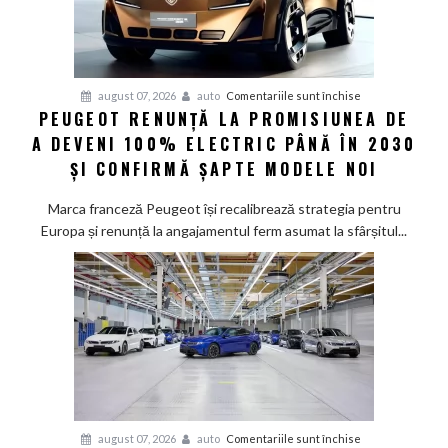
pentru
august 07, 2026
auto
Comentariile sunt închise
PEUGEOT RENUNȚĂ LA PROMISIUNEA DE
Peugeot
A DEVENI 100% ELECTRIC PÂNĂ ÎN 2030
renunță
la
ȘI CONFIRMĂ ȘAPTE MODELE NOI
promisiunea
de
Marca franceză Peugeot își recalibrează strategia pentru
a
Europa și renunță la angajamentul ferm asumat la sfârșitul...
deveni
100%
electric
până
în
2030
și
confirmă
șapte
pentru
august 07, 2026
auto
Comentariile sunt închise
modele