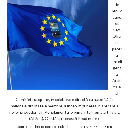
de
ieri, 2
augu
st
2026,
Ofici
ul
pentr
u
Inteli
genț
ă
Artifi
cială
al
Comisiei Europene, în colaborare directă cu autoritățile
naționale din statele membre, a început punerea în aplicare a
noilor prevederi din Regulamentul privind inteligența artificială
(AI Act). Odată cu această
Read more »
Source:
TechnoReport.ro
|
Published:
august 3, 2026 - 2:43 pm