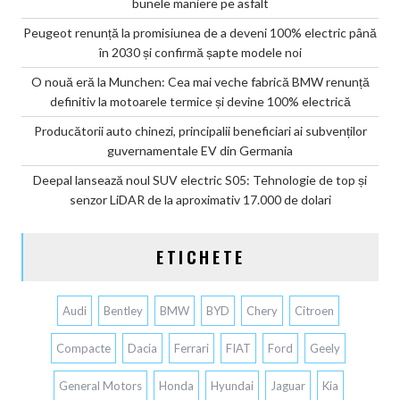
bunele maniere pe asfalt
Peugeot renunță la promisiunea de a deveni 100% electric până
în 2030 și confirmă șapte modele noi
O nouă eră la Munchen: Cea mai veche fabrică BMW renunță
definitiv la motoarele termice și devine 100% electrică
Producătorii auto chinezi, principalii beneficiari ai subvenților
guvernamentale EV din Germania
Deepal lansează noul SUV electric S05: Tehnologie de top și
senzor LiDAR de la aproximativ 17.000 de dolari
ETICHETE
Audi
Bentley
BMW
BYD
Chery
Citroen
Compacte
Dacia
Ferrari
FIAT
Ford
Geely
General Motors
Honda
Hyundai
Jaguar
Kia