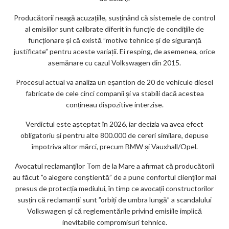
Producătorii neagă acuzațiile, susținând că sistemele de control
al emisiilor sunt calibrate diferit în funcție de condițiile de
funcționare și că există ”motive tehnice și de siguranță
justificate” pentru aceste variații. Ei resping, de asemenea, orice
asemănare cu cazul Volkswagen din 2015.
Procesul actual va analiza un eșantion de 20 de vehicule diesel
fabricate de cele cinci companii și va stabili dacă acestea
conțineau dispozitive interzise.
Verdictul este așteptat în 2026, iar decizia va avea efect
obligatoriu și pentru alte 800.000 de cereri similare, depuse
împotriva altor mărci, precum BMW și Vauxhall/Opel.
Avocatul reclamanților Tom de la Mare a afirmat că producătorii
au făcut ”o alegere conștientă” de a pune confortul clienților mai
presus de protecția mediului, în timp ce avocații constructorilor
susțin că reclamanții sunt ”orbiți de umbra lungă” a scandalului
Volkswagen și că reglementările privind emisiile implică
inevitabile compromisuri tehnice.