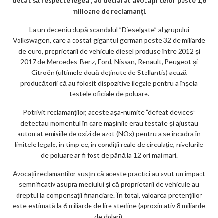
k
decât să respecte legea”, au declarat avocații celor peste 1,6
milioane de reclamanți.
m
La un deceniu după scandalul ”Dieselgate” al grupului
ar
Volkswagen, care a costat gigantul german peste 32 de miliarde
ks
de euro, proprietarii de vehicule diesel produse între 2012 și
2017 de Mercedes-Benz, Ford, Nissan, Renault, Peugeot și
Citroën (ultimele două deținute de Stellantis) acuză
producătorii că au folosit dispozitive ilegale pentru a înșela
testele oficiale de poluare.
Potrivit reclamanților, aceste așa-numite ”defeat devices”
detectau momentul în care mașinile erau testate și ajustau
automat emisiile de oxizi de azot (NOx) pentru a se încadra în
limitele legale, în timp ce, în condiții reale de circulație, nivelurile
de poluare ar fi fost de până la 12 ori mai mari.
Avocații reclamanților susțin că aceste practici au avut un impact
semnificativ asupra mediului și că proprietarii de vehicule au
dreptul la compensații financiare. În total, valoarea pretențiilor
este estimată la 6 miliarde de lire sterline (aproximativ 8 miliarde
de dolari).