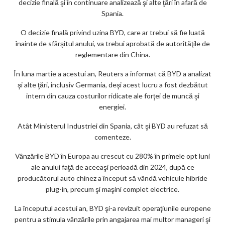
decizie finală şi în continuare analizează şi alte ţări în afară de
Spania.
O decizie finală privind uzina BYD, care ar trebui să fie luată
înainte de sfârşitul anului, va trebui aprobată de autorităţile de
reglementare din China.
În luna martie a acestui an, Reuters a informat că BYD a analizat
şi alte ţări, inclusiv Germania, deşi acest lucru a fost dezbătut
intern din cauza costurilor ridicate ale forţei de muncă şi
energiei.
Atât Ministerul Industriei din Spania, cât şi BYD au refuzat să
comenteze.
Vânzările BYD în Europa au crescut cu 280% în primele opt luni
ale anului faţă de aceeaşi perioadă din 2024, după ce
producătorul auto chinez a început să vândă vehicule hibride
plug-in, precum şi maşini complet electrice.
La începutul acestui an, BYD şi-a revizuit operaţiunile europene
pentru a stimula vânzările prin angajarea mai multor manageri şi