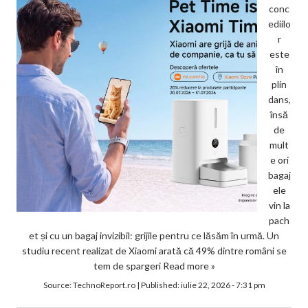
conc
ediilo
r
este
în
plin
dans,
însă
de
mult
e ori
bagaj
ele
vin la
pach
et și cu un bagaj invizibil: grijile pentru ce lăsăm în urmă. Un
studiu recent realizat de Xiaomi arată că 49% dintre români se
tem de spargeri
Read more »
Source:
TechnoReport.ro
|
Published:
iulie 22, 2026 - 7:31 pm