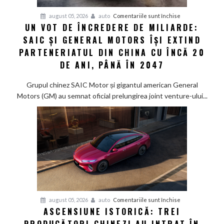
un
pentru
august 05, 2026
auto
Comentariile sunt închise
singur
UN VOT DE ÎNCREDERE DE MILIARDE:
Un
rezervor
SAIC ȘI GENERAL MOTORS ÎȘI EXTIND
vot
de
PARTENERIATUL DIN CHINA CU ÎNCĂ 20
încredere
DE ANI, PÂNĂ ÎN 2047
de
miliarde:
Grupul chinez SAIC Motor și gigantul american General
SAIC
Motors (GM) au semnat oficial prelungirea joint venture-ului...
și
General
Motors
își
extind
parteneriatul
din
China
cu
pentru
august 05, 2026
auto
Comentariile sunt închise
încă
ASCENSIUNE ISTORICĂ: TREI
Ascensiune
20
istorică: