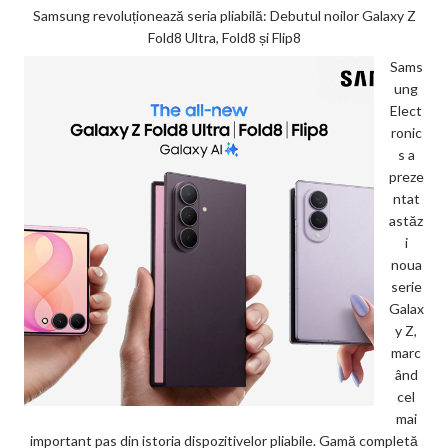
Samsung revoluționează seria pliabilă: Debutul noilor Galaxy Z
Fold8 Ultra, Fold8 și Flip8
Sams
ung
Elect
ronic
s a
preze
ntat
astăz
i
noua
serie
Galax
y Z,
marc
ând
cel
mai
important pas din istoria dispozitivelor pliabile. Gamă completă