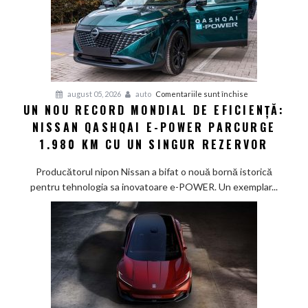
pentru
august 05, 2026
auto
Comentariile sunt închise
UN NOU RECORD MONDIAL DE EFICIENȚĂ:
Un
NISSAN QASHQAI E-POWER PARCURGE
nou
record
1.980 KM CU UN SINGUR REZERVOR
mondial
de
Producătorul nipon Nissan a bifat o nouă bornă istorică
eficiență:
pentru tehnologia sa inovatoare e-POWER. Un exemplar...
Nissan
Qashqai
e-
POWER
parcurge
1.980
km
cu