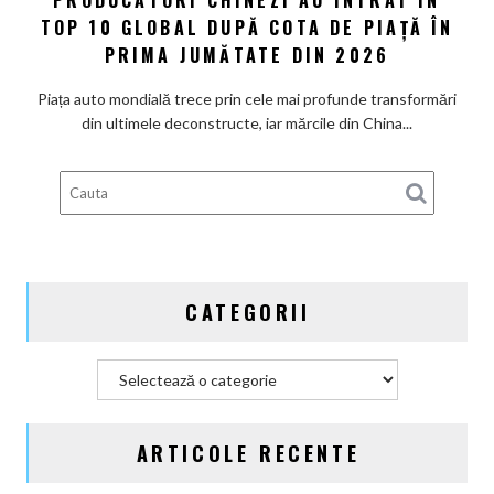
PRODUCĂTORI CHINEZI AU INTRAT ÎN
de
Trei
TOP 10 GLOBAL DUPĂ COTA DE PIAȚĂ ÎN
ani,
producători
PRIMA JUMĂTATE DIN 2026
până
chinezi
în
au
Piața auto mondială trece prin cele mai profunde transformări
2047
intrat
din ultimele deconstructe, iar mărcile din China...
în
Top
10
global
după
cota
de
CATEGORII
piață
în
prima
Categorii
jumătate
din
2026
ARTICOLE RECENTE