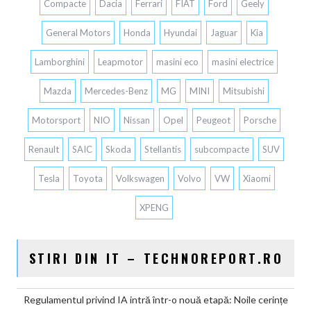
Compacte
Dacia
Ferrari
FIAT
Ford
Geely
General Motors
Honda
Hyundai
Jaguar
Kia
Lamborghini
Leapmotor
masini eco
masini electrice
Mazda
Mercedes-Benz
MG
MINI
Mitsubishi
Motorsport
NIO
Nissan
Opel
Peugeot
Porsche
Renault
SAIC
Skoda
Stellantis
subcompacte
SUV
Tesla
Toyota
Volkswagen
Volvo
VW
Xiaomi
XPENG
STIRI DIN IT – TECHNOREPORT.RO
Regulamentul privind IA intră într-o nouă etapă: Noile cerințe