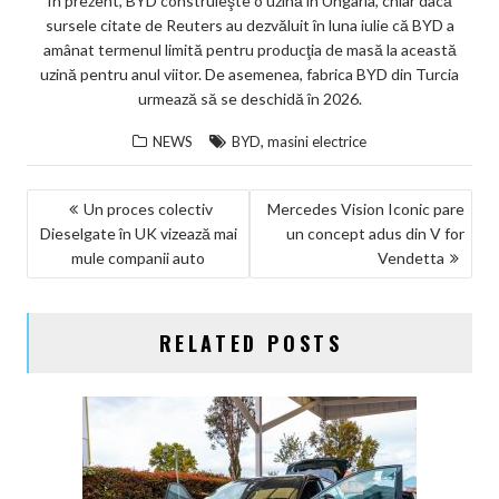
În prezent, BYD construieşte o uzină în Ungaria, chiar dacă
sursele citate de Reuters au dezvăluit în luna iulie că BYD a
amânat termenul limită pentru producţia de masă la această
uzină pentru anul viitor. De asemenea, fabrica BYD din Turcia
urmează să se deschidă în 2026.
,
NEWS
BYD
masini electrice
NAVIGARE
Un proces colectiv
Mercedes Vision Iconic pare
Dieselgate în UK vizează mai
un concept adus din V for
ÎN
mule companii auto
Vendetta
ARTICOLE
RELATED POSTS