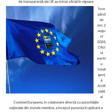
de transparență ale UE au intrat oficial în vigoare
Înce
pând
de
ieri, 2
augu
st
2026,
Ofici
ul
pentr
u
Inteli
genț
ă
Artifi
cială
al
Comisiei Europene, în colaborare directă cu autoritățile
naționale din statele membre, a început punerea în aplicare a