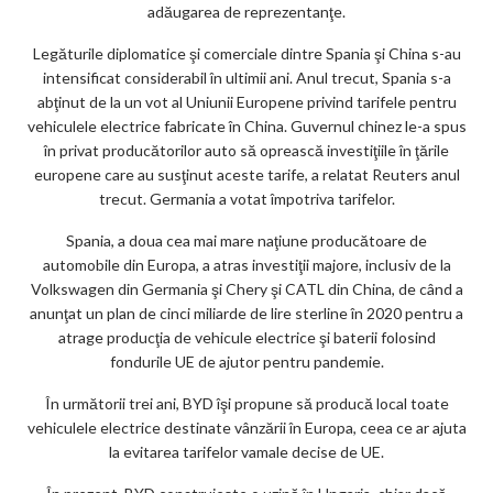
adăugarea de reprezentanţe.
Legăturile diplomatice şi comerciale dintre Spania şi China s-au
intensificat considerabil în ultimii ani. Anul trecut, Spania s-a
abţinut de la un vot al Uniunii Europene privind tarifele pentru
vehiculele electrice fabricate în China. Guvernul chinez le-a spus
în privat producătorilor auto să oprească investiţiile în ţările
europene care au susţinut aceste tarife, a relatat Reuters anul
trecut. Germania a votat împotriva tarifelor.
Spania, a doua cea mai mare naţiune producătoare de
automobile din Europa, a atras investiţii majore, inclusiv de la
Volkswagen din Germania şi Chery şi CATL din China, de când a
anunţat un plan de cinci miliarde de lire sterline în 2020 pentru a
atrage producţia de vehicule electrice şi baterii folosind
fondurile UE de ajutor pentru pandemie.
În următorii trei ani, BYD îşi propune să producă local toate
vehiculele electrice destinate vânzării în Europa, ceea ce ar ajuta
la evitarea tarifelor vamale decise de UE.