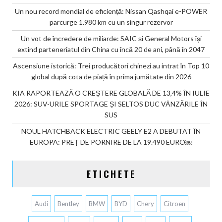
Un nou record mondial de eficiență: Nissan Qashqai e-POWER
parcurge 1.980 km cu un singur rezervor
Un vot de încredere de miliarde: SAIC și General Motors își
extind parteneriatul din China cu încă 20 de ani, până în 2047
Ascensiune istorică: Trei producători chinezi au intrat în Top 10
global după cota de piață în prima jumătate din 2026
KIA RAPORTEAZĂ O CREȘTERE GLOBALĂ DE 13,4% ÎN IULIE
2026: SUV-URILE SPORTAGE ȘI SELTOS DUC VÂNZĂRILE ÎN
SUS
NOUL HATCHBACK ELECTRIC GEELY E2 A DEBUTAT ÎN
EUROPA: PREȚ DE PORNIRE DE LA 19.490 EURO￼
ETICHETE
Audi
Bentley
BMW
BYD
Chery
Citroen