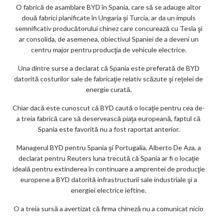
O fabrică de asamblare BYD în Spania, care să se adauge altor
ar
două fabrici planificate în Ungaria şi Turcia, ar da un impuls
ks
semnificativ producătorului chinez care concurează cu Tesla şi
ar consolida, de asemenea, obiectivul Spaniei de a deveni un
centru major pentru producţia de vehicule electrice.
Una dintre surse a declarat că Spania este preferată de BYD
datorită costurilor sale de fabricaţie relativ scăzute şi reţelei de
energie curată.
Chiar dacă este cunoscut că BYD caută o locaţie pentru cea de-
a treia fabrică care să deservească piaţa europeană, faptul că
Spania este favorită nu a fost raportat anterior.
Managerul BYD pentru Spania şi Portugalia, Alberto De Aza, a
declarat pentru Reuters luna trecută că Spania ar fi o locaţie
ideală pentru extinderea în continuare a amprentei de producţie
europene a BYD datorită infrastructurii sale industriale şi a
energiei electrice ieftine.
O a treia sursă a avertizat că firma chineză nu a comunicat nicio