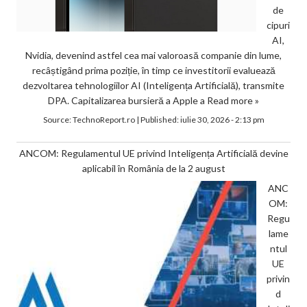
de
cipuri
AI,
Nvidia, devenind astfel cea mai valoroasă companie din lume,
recâștigând prima poziție, în timp ce investitorii evaluează
dezvoltarea tehnologiilor AI (Inteligența Artificială), transmite
DPA. Capitalizarea bursieră a Apple a
Read more »
Source:
TechnoReport.ro
|
Published:
iulie 30, 2026 - 2:13 pm
ANCOM: Regulamentul UE privind Inteligența Artificială devine
aplicabil în România de la 2 august
ANC
OM:
Regu
lame
ntul
UE
privin
d