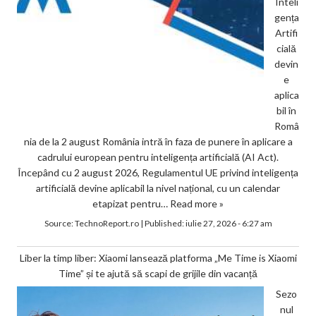
Inteli
gența
Artifi
cială
devin
e
aplica
bil în
Româ
nia de la 2 august România intră în faza de punere în aplicare a
cadrului european pentru inteligența artificială (AI Act).
Începând cu 2 august 2026, Regulamentul UE privind inteligența
artificială devine aplicabil la nivel național, cu un calendar
etapizat pentru…
Read more »
Source:
TechnoReport.ro
|
Published:
iulie 27, 2026 - 6:27 am
Liber la timp liber: Xiaomi lansează platforma „Me Time is Xiaomi
Time” și te ajută să scapi de grijile din vacanță
Sezo
nul