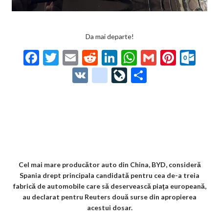
Da mai departe!
F
T
E
R
Li
W
G
Pi
O
ac
w
m
e
n
h
m
nt
ut
V
g
Li
P
e
itt
ai
d
ke
at
ai
er
lo
K
o
ve
ar
b
er
l
di
dI
s
l
es
o
o
Jo
ta
o
t
n
A
t
k.
gl
ur
je
o
p
co
e_
n
az
k
p
m
b
al
ă
o
Cel mai mare producător auto din China, BYD, consideră
Spania drept principala candidată pentru cea de-a treia
o
fabrică de automobile care să deservească piaţa europeană,
k
au declarat pentru Reuters două surse din apropierea
acestui dosar.
m