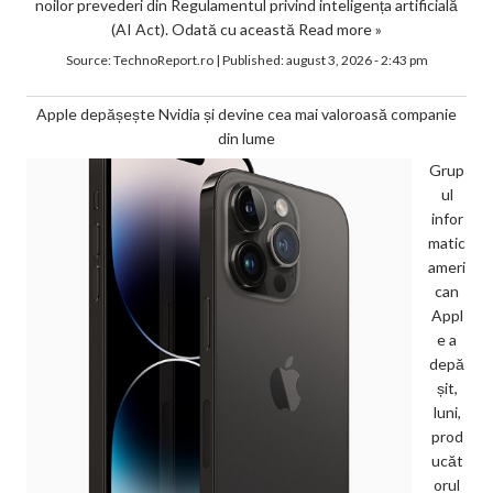
noilor prevederi din Regulamentul privind inteligența artificială
(AI Act). Odată cu această
Read more »
Source:
TechnoReport.ro
|
Published:
august 3, 2026 - 2:43 pm
Apple depășește Nvidia și devine cea mai valoroasă companie
din lume
Grup
ul
infor
matic
ameri
can
Appl
e a
depă
șit,
luni,
prod
ucăt
orul