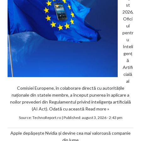
st
2026,
Ofici
ul
pentr
u
Inteli
genț
ă
Artifi
cială
al
Comisiei Europene, în colaborare directă cu autoritățile
naționale din statele membre, a început punerea în aplicare a
noilor prevederi din Regulamentul privind inteligența artificială
(AI Act). Odată cu această
Read more »
Source:
TechnoReport.ro
|
Published:
august 3, 2026 - 2:43 pm
Apple depășește Nvidia și devine cea mai valoroasă companie
din lume