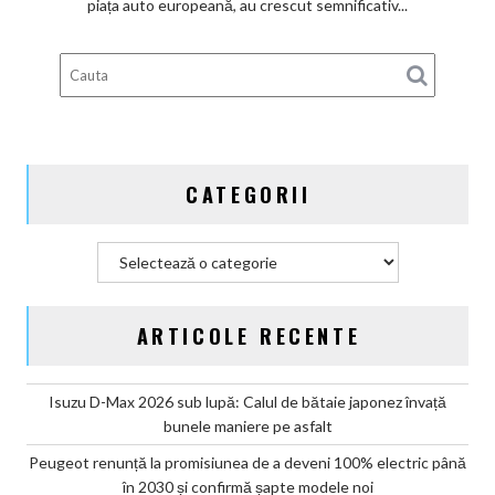
piața auto europeană, au crescut semnificativ...
guvernamentale
EV
din
Germania
CATEGORII
Categorii
ARTICOLE RECENTE
Isuzu D-Max 2026 sub lupă: Calul de bătaie japonez învață
bunele maniere pe asfalt
Peugeot renunță la promisiunea de a deveni 100% electric până
în 2030 și confirmă șapte modele noi