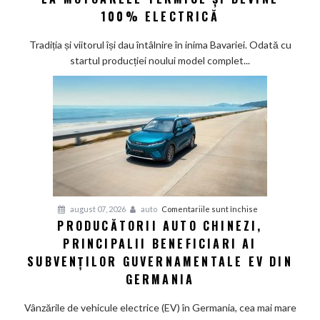
la
100% ELECTRICĂ
Munchen:
Cea
Tradiția și viitorul își dau întâlnire în inima Bavariei. Odată cu
mai
startul producției noului model complet...
veche
fabrică
BMW
renunță
definitiv
la
motoarele
termice
și
pentru
august 07, 2026
auto
Comentariile sunt închise
devine
PRODUCĂTORII AUTO CHINEZI,
Producătorii
100%
PRINCIPALII BENEFICIARI AI
auto
electrică
chinezi,
SUBVENȚILOR GUVERNAMENTALE EV DIN
principalii
GERMANIA
beneficiari
ai
Vânzările de vehicule electrice (EV) în Germania, cea mai mare
subvenților