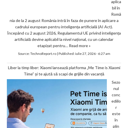
aplica
bil în
Româ
nia de la 2 august România intră în faza de punere în aplicare a
cadrului european pentru inteligența artificială (AI Act).
Începând cu 2 august 2026, Regulamentul UE privind inteligența
artificială devine aplicabil la nivel național, cu un calendar
etapizat pentru…
Read more »
Source:
TechnoReport.ro
|
Published:
iulie 27, 2026 - 6:27 am
Liber la timp liber: Xiaomi lansează platforma „Me Time is Xiaomi
Time” și te ajută să scapi de grijile din vacanță
Sezo
nul
conc
ediilo
r
este
în
plin