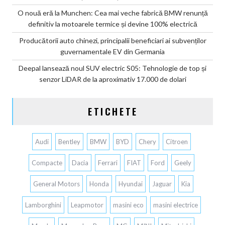
O nouă eră la Munchen: Cea mai veche fabrică BMW renunță
definitiv la motoarele termice și devine 100% electrică
Producătorii auto chinezi, principalii beneficiari ai subvenților
guvernamentale EV din Germania
Deepal lansează noul SUV electric S05: Tehnologie de top și
senzor LiDAR de la aproximativ 17.000 de dolari
ETICHETE
Audi
Bentley
BMW
BYD
Chery
Citroen
Compacte
Dacia
Ferrari
FIAT
Ford
Geely
General Motors
Honda
Hyundai
Jaguar
Kia
Lamborghini
Leapmotor
masini eco
masini electrice