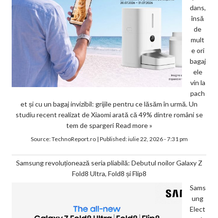
dans,
însă
de
mult
e ori
bagaj
ele
vin la
pach
et și cu un bagaj invizibil: grijile pentru ce lăsăm în urmă. Un
studiu recent realizat de Xiaomi arată că 49% dintre români se
tem de spargeri
Read more »
Source:
TechnoReport.ro
|
Published:
iulie 22, 2026 - 7:31 pm
Samsung revoluționează seria pliabilă: Debutul noilor Galaxy Z
Fold8 Ultra, Fold8 și Flip8
Sams
ung
Elect