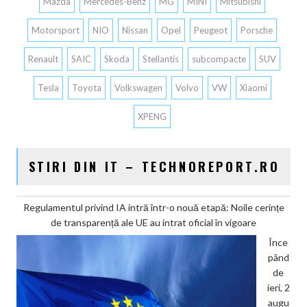
Mazda
Mercedes-Benz
MG
MINI
Mitsubishi
Motorsport
NIO
Nissan
Opel
Peugeot
Porsche
Renault
SAIC
Skoda
Stellantis
subcompacte
SUV
Tesla
Toyota
Volkswagen
Volvo
VW
Xiaomi
XPENG
STIRI DIN IT – TECHNOREPORT.RO
Regulamentul privind IA intră într-o nouă etapă: Noile cerințe
de transparență ale UE au intrat oficial în vigoare
Înce
pând
de
ieri, 2
augu