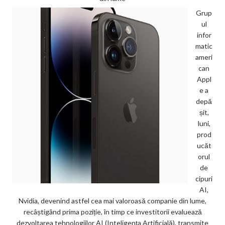
Grup
ul
infor
matic
ameri
can
Appl
e a
depă
șit,
luni,
prod
ucăt
orul
de
cipuri
AI,
Nvidia, devenind astfel cea mai valoroasă companie din lume,
recâștigând prima poziție, în timp ce investitorii evaluează
dezvoltarea tehnologiilor AI (Inteligența Artificială), transmite