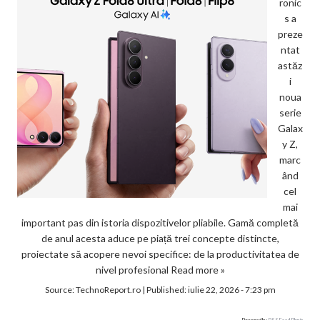
ronic
s a
preze
ntat
astăz
i
noua
serie
Galax
y Z,
marc
ând
cel
mai
important pas din istoria dispozitivelor pliabile. Gamă completă
de anul acesta aduce pe piață trei concepte distincte,
proiectate să acopere nevoi specifice: de la productivitatea de
nivel profesional
Read more »
Source:
TechnoReport.ro
|
Published:
iulie 22, 2026 - 7:23 pm