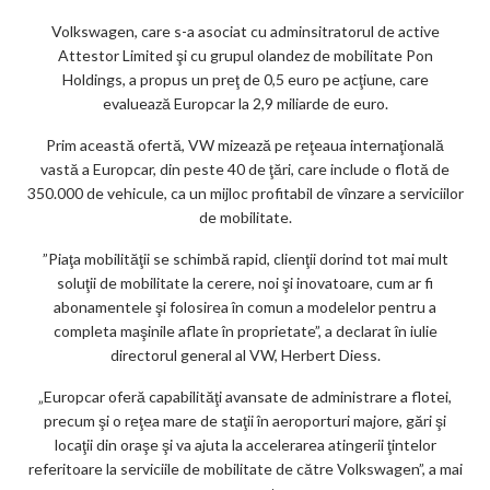
m
Volkswagen, care s-a asociat cu adminsitratorul de active
ar
Attestor Limited şi cu grupul olandez de mobilitate Pon
ks
Holdings, a propus un preţ de 0,5 euro pe acţiune, care
evaluează Europcar la 2,9 miliarde de euro.
Prim această ofertă, VW mizează pe reţeaua internaţională
vastă a Europcar, din peste 40 de ţări, care include o flotă de
350.000 de vehicule, ca un mijloc profitabil de vînzare a serviciilor
de mobilitate.
”Piaţa mobilităţii se schimbă rapid, clienţii dorind tot mai mult
soluţii de mobilitate la cerere, noi şi inovatoare, cum ar fi
abonamentele şi folosirea în comun a modelelor pentru a
completa maşinile aflate în proprietate”, a declarat în iulie
directorul general al VW, Herbert Diess.
„Europcar oferă capabilităţi avansate de administrare a flotei,
precum şi o reţea mare de staţii în aeroporturi majore, gări şi
locaţii din oraşe şi va ajuta la accelerarea atingerii ţintelor
referitoare la serviciile de mobilitate de către Volkswagen”, a mai