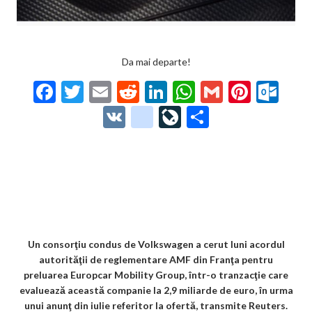
Da mai departe!
F
T
E
R
Li
W
G
Pi
O
ac
w
m
e
n
h
m
nt
ut
V
g
Li
P
e
itt
ai
d
ke
at
ai
er
lo
K
o
ve
ar
b
er
l
di
dI
s
l
es
o
o
Jo
ta
o
t
n
A
t
k.
gl
ur
je
o
p
co
e_
n
az
k
p
m
b
al
ă
o
Un consorţiu condus de Volkswagen a cerut luni acordul
autorităţii de reglementare AMF din Franţa pentru
o
preluarea Europcar Mobility Group, într-o tranzacţie care
k
evaluează această companie la 2,9 miliarde de euro, în urma
unui anunţ din iulie referitor la ofertă, transmite Reuters.