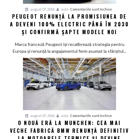
pentru
august 07, 2026
auto
Comentariile sunt închise
PEUGEOT RENUNȚĂ LA PROMISIUNEA DE
Peugeot
A DEVENI 100% ELECTRIC PÂNĂ ÎN 2030
renunță
la
ȘI CONFIRMĂ ȘAPTE MODELE NOI
promisiunea
de
Marca franceză Peugeot își recalibrează strategia pentru
a
Europa și renunță la angajamentul ferm asumat la sfârșitul...
deveni
100%
electric
până
în
2030
și
confirmă
șapte
pentru
august 07, 2026
auto
Comentariile sunt închise
modele
O NOUĂ ERĂ LA MUNCHEN: CEA MAI
O
noi
VECHE FABRICĂ BMW RENUNȚĂ DEFINITIV
nouă
eră
LA MOTOARELE TERMICE ȘI DEVINE