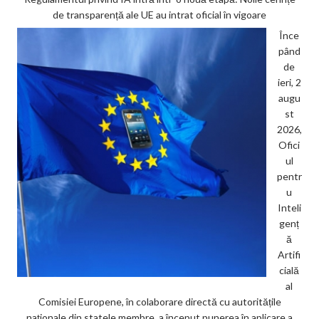
de transparență ale UE au intrat oficial în vigoare
Înce
pând
de
ieri, 2
augu
st
2026,
Ofici
ul
pentr
u
Inteli
genț
ă
Artifi
cială
al
Comisiei Europene, în colaborare directă cu autoritățile
naționale din statele membre, a început punerea în aplicare a