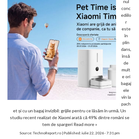
nul
conc
ediilo
r
este
în
plin
dans,
însă
de
mult
e ori
bagaj
ele
vin la
pach
et și cu un bagaj invizibil: grijile pentru ce lăsăm în urmă. Un
studiu recent realizat de Xiaomi arată că 49% dintre români se
tem de spargeri
Read more »
Source:
TechnoReport.ro
|
Published:
iulie 22, 2026 - 7:31 pm