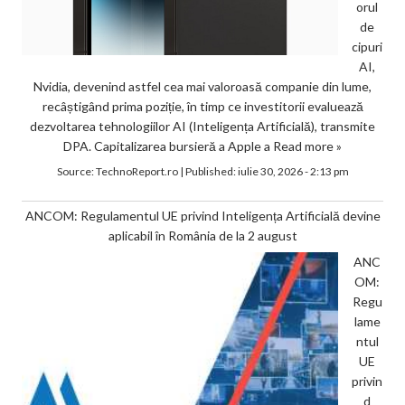
orul
de
cipuri
AI,
Nvidia, devenind astfel cea mai valoroasă companie din lume,
recâștigând prima poziție, în timp ce investitorii evaluează
dezvoltarea tehnologiilor AI (Inteligența Artificială), transmite
DPA. Capitalizarea bursieră a Apple a
Read more »
Source:
TechnoReport.ro
|
Published:
iulie 30, 2026 - 2:13 pm
ANCOM: Regulamentul UE privind Inteligența Artificială devine
aplicabil în România de la 2 august
ANC
OM:
Regu
lame
ntul
UE
privin
d