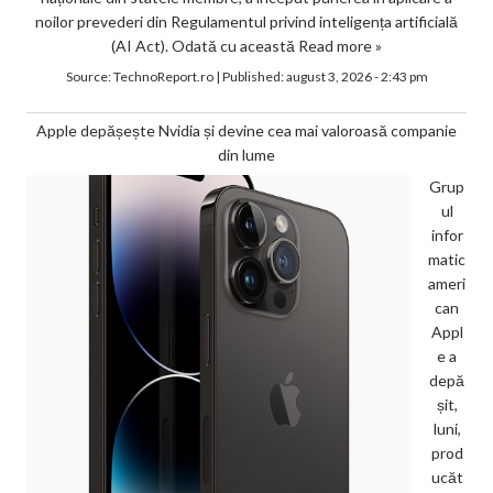
noilor prevederi din Regulamentul privind inteligența artificială
(AI Act). Odată cu această
Read more »
Source:
TechnoReport.ro
|
Published:
august 3, 2026 - 2:43 pm
Apple depășește Nvidia și devine cea mai valoroasă companie
din lume
Grup
ul
infor
matic
ameri
can
Appl
e a
depă
șit,
luni,
prod
ucăt