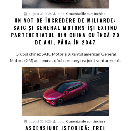
cu
un
pentru
august 05, 2026
auto
Comentariile sunt închise
singur
UN VOT DE ÎNCREDERE DE MILIARDE:
Un
rezervor
SAIC ȘI GENERAL MOTORS ÎȘI EXTIND
vot
de
PARTENERIATUL DIN CHINA CU ÎNCĂ 20
încredere
DE ANI, PÂNĂ ÎN 2047
de
miliarde:
Grupul chinez SAIC Motor și gigantul american General
SAIC
Motors (GM) au semnat oficial prelungirea joint venture-ului...
și
General
Motors
își
extind
parteneriatul
din
China
cu
pentru
august 05, 2026
auto
Comentariile sunt închise
încă
ASCENSIUNE ISTORICĂ: TREI
Ascensiune
20