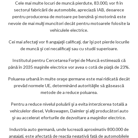
Cele mai multe locuri de muncă pierdute, 83.000, vor fi în
ar
sectorul fabricării de automobile, apreciază IAB, deoarece
ks
pentru producerea de motoare pe benzină şi motorină este
nevoie de mai mulţi muncitori decât pentru motoarele folosite la
vehiculele electrice.
Cei mai afectaţi vor fi angajaţii calificaţi, dar îşi pot pierde locurile
de muncă şi cei necalificaţi sau cu studii superioare.
Institutul pentru Cercetarea Forţei de Muncă estimează că
până în 2035 maşinile electrice vor avea o cotă de piaţă de 23%.
Poluarea urbană în multe oraşe germane este mai ridicată decât
prevăd normele UE, determinând autorităţile să găsească
metode de a reduce poluarea.
Pentru a reduce nivelul poluării şi a evita interzicerea totală a
vehiculelor diesel, Volkswagen, Daimler şi alţi producători auto
şi-au accelerat eforturile de dezvoltare a maşinilor electrice.
Industria auto germană, unde lucrează aproximativ 800.000 de
angajaţi, este afectată de reacţia negativă faţă de automobilele