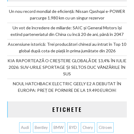
Un nou record mondial de eficiență: Nissan Qashqai e-POWER
parcurge 1.980 km cu un singur rezervor
Un vot de încredere de miliarde: SAIC și General Motors își
extind parteneriatul din China cu încă 20 de ani, până în 2047
Ascensiune istorică: Trei producători chinezi au intrat în Top 10
global după cota de piață în prima jumătate din 2026
KIA RAPORTEAZĂ O CREȘTERE GLOBALĂ DE 13,4% ÎN IULIE
2026: SUV-URILE SPORTAGE ȘI SELTOS DUC VÂNZĂRILE ÎN
SUS
NOUL HATCHBACK ELECTRIC GEELY E2 A DEBUTAT ÎN
EUROPA: PREȚ DE PORNIRE DE LA 19.490 EURO￼
ETICHETE
Audi
Bentley
BMW
BYD
Chery
Citroen