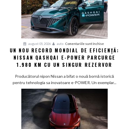
pentru
august 05, 2026
auto
Comentariile sunt închise
UN NOU RECORD MONDIAL DE EFICIENȚĂ:
Un
NISSAN QASHQAI E-POWER PARCURGE
nou
record
1.980 KM CU UN SINGUR REZERVOR
mondial
de
Producătorul nipon Nissan a bifat o nouă bornă istorică
eficiență:
pentru tehnologia sa inovatoare e-POWER. Un exemplar...
Nissan
Qashqai
e-
POWER
parcurge
1.980
km