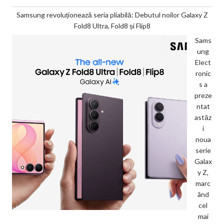
Samsung revoluționează seria pliabilă: Debutul noilor Galaxy Z
Fold8 Ultra, Fold8 și Flip8
Sams
ung
Elect
ronic
s a
preze
ntat
astăz
i
noua
serie
Galax
y Z,
marc
ând
cel
mai