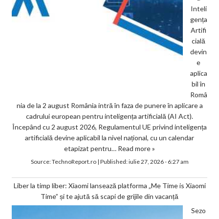
Inteli
gența
Artifi
cială
devin
e
aplica
bil în
Româ
nia de la 2 august România intră în faza de punere în aplicare a
cadrului european pentru inteligența artificială (AI Act).
Începând cu 2 august 2026, Regulamentul UE privind inteligența
artificială devine aplicabil la nivel național, cu un calendar
etapizat pentru…
Read more »
Source:
TechnoReport.ro
|
Published:
iulie 27, 2026 - 6:27 am
Liber la timp liber: Xiaomi lansează platforma „Me Time is Xiaomi
Time” și te ajută să scapi de grijile din vacanță
Sezo