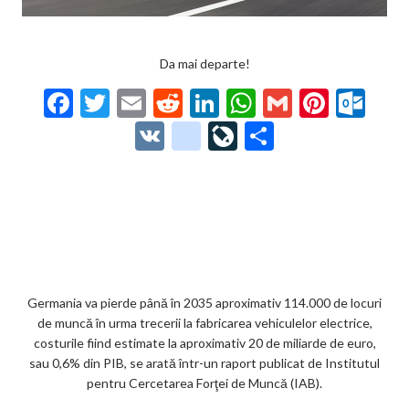
Da mai departe!
F
T
E
R
Li
W
G
Pi
O
ac
w
m
e
n
h
m
nt
ut
V
g
Li
P
e
itt
ai
d
ke
at
ai
er
lo
K
o
ve
ar
b
er
l
di
dI
s
l
es
o
o
Jo
ta
o
t
n
A
t
k.
gl
ur
je
o
p
co
e_
n
az
k
p
m
b
al
ă
o
Germania va pierde până în 2035 aproximativ 114.000 de locuri
de muncă în urma trecerii la fabricarea vehiculelor electrice,
o
costurile fiind estimate la aproximativ 20 de miliarde de euro,
k
sau 0,6% din PIB, se arată într-un raport publicat de Institutul
pentru Cercetarea Forţei de Muncă (IAB).
m