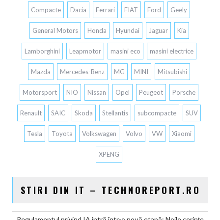
Compacte
Dacia
Ferrari
FIAT
Ford
Geely
General Motors
Honda
Hyundai
Jaguar
Kia
Lamborghini
Leapmotor
masini eco
masini electrice
Mazda
Mercedes-Benz
MG
MINI
Mitsubishi
Motorsport
NIO
Nissan
Opel
Peugeot
Porsche
Renault
SAIC
Skoda
Stellantis
subcompacte
SUV
Tesla
Toyota
Volkswagen
Volvo
VW
Xiaomi
XPENG
STIRI DIN IT – TECHNOREPORT.RO
Regulamentul privind IA intră într-o nouă etapă: Noile cerințe