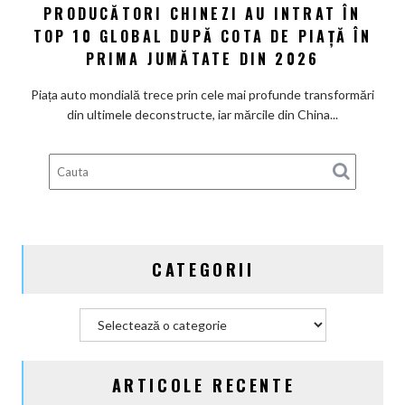
PRODUCĂTORI CHINEZI AU INTRAT ÎN
istorică:
de
Trei
TOP 10 GLOBAL DUPĂ COTA DE PIAȚĂ ÎN
ani,
producători
PRIMA JUMĂTATE DIN 2026
până
chinezi
în
au
Piața auto mondială trece prin cele mai profunde transformări
2047
intrat
din ultimele deconstructe, iar mărcile din China...
în
Top
10
global
după
cota
de
CATEGORII
piață
în
prima
Categorii
jumătate
din
2026
ARTICOLE RECENTE