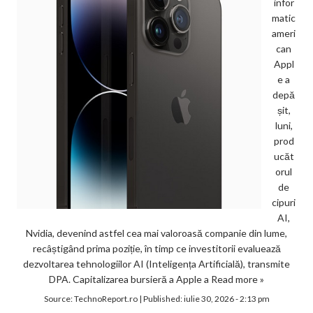
infor
matic
ameri
can
Appl
e a
depă
șit,
luni,
prod
ucăt
orul
de
cipuri
AI,
Nvidia, devenind astfel cea mai valoroasă companie din lume,
recâștigând prima poziție, în timp ce investitorii evaluează
dezvoltarea tehnologiilor AI (Inteligența Artificială), transmite
DPA. Capitalizarea bursieră a Apple a
Read more »
Source:
TechnoReport.ro
|
Published:
iulie 30, 2026 - 2:13 pm