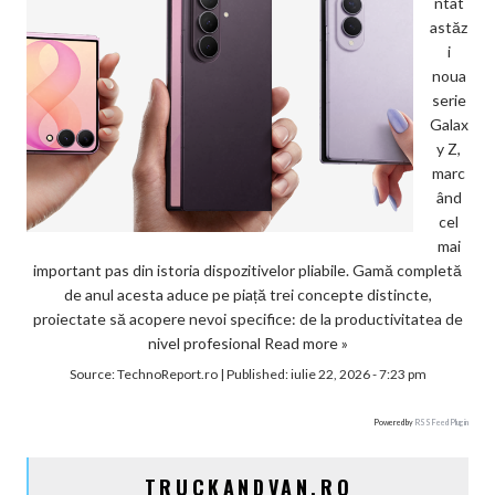
ntat
astăz
i
noua
serie
Galax
y Z,
marc
ând
cel
mai
important pas din istoria dispozitivelor pliabile. Gamă completă
de anul acesta aduce pe piață trei concepte distincte,
proiectate să acopere nevoi specifice: de la productivitatea de
nivel profesional
Read more »
Source:
TechnoReport.ro
|
Published:
iulie 22, 2026 - 7:23 pm
Powered by
RSS Feed Plugin
TRUCKANDVAN.RO