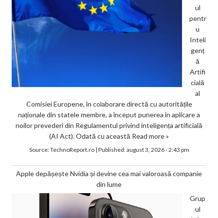
ul
pentr
u
Inteli
genț
ă
Artifi
cială
al
Comisiei Europene, în colaborare directă cu autoritățile
naționale din statele membre, a început punerea în aplicare a
noilor prevederi din Regulamentul privind inteligența artificială
(AI Act). Odată cu această
Read more »
Source:
TechnoReport.ro
|
Published:
august 3, 2026 - 2:43 pm
Apple depășește Nvidia și devine cea mai valoroasă companie
din lume
Grup
ul