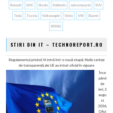
Renault
SAIC
Skoda
Stellantis
subcompacte
SUV
Tesla
Toyota
Volkswagen
Volvo
VW
Xiaomi
XPENG
STIRI DIN IT – TECHNOREPORT.RO
Regulamentul privind IA intră într-o nouă etapă: Noile cerințe
de transparență ale UE au intrat oficial în vigoare
Înce
pând
de
ieri, 2
augu
st
2026,
Ofici