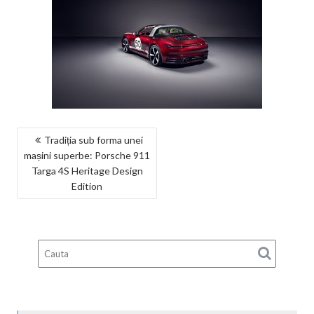
NAVIGARE
Tradiția sub forma unei
mașini superbe: Porsche 911
ÎN
Targa 4S Heritage Design
ARTICOLE
Edition