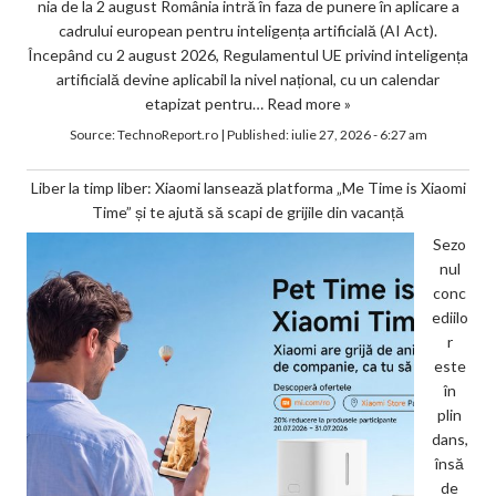
nia de la 2 august România intră în faza de punere în aplicare a
cadrului european pentru inteligența artificială (AI Act).
Începând cu 2 august 2026, Regulamentul UE privind inteligența
artificială devine aplicabil la nivel național, cu un calendar
etapizat pentru…
Read more »
Source:
TechnoReport.ro
|
Published:
iulie 27, 2026 - 6:27 am
Liber la timp liber: Xiaomi lansează platforma „Me Time is Xiaomi
Time” și te ajută să scapi de grijile din vacanță
Sezo
nul
conc
ediilo
r
este
în
plin
dans,
însă
de