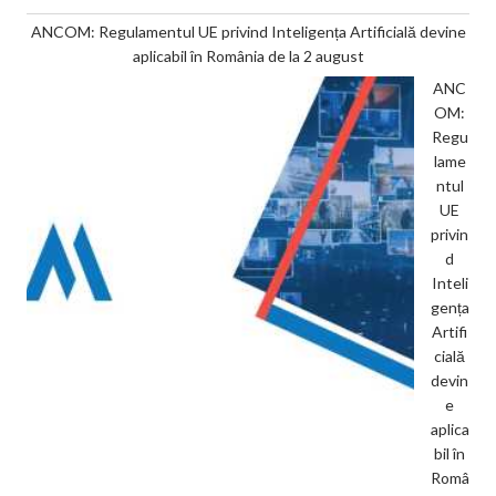
ANCOM: Regulamentul UE privind Inteligența Artificială devine
aplicabil în România de la 2 august
ANC
OM:
Regu
lame
ntul
UE
privin
d
Inteli
gența
Artifi
cială
devin
e
aplica
bil în
Româ