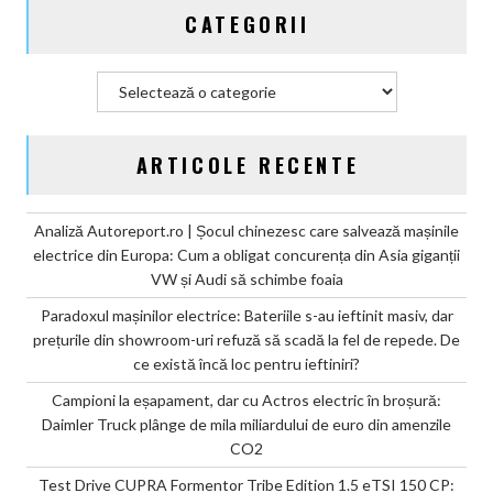
CATEGORII
Categorii
ARTICOLE RECENTE
Analiză Autoreport.ro | Șocul chinezesc care salvează mașinile
electrice din Europa: Cum a obligat concurența din Asia giganții
VW și Audi să schimbe foaia
Paradoxul mașinilor electrice: Bateriile s-au ieftinit masiv, dar
prețurile din showroom-uri refuză să scadă la fel de repede. De
ce există încă loc pentru ieftiniri?
Campioni la eșapament, dar cu Actros electric în broșură:
Daimler Truck plânge de mila miliardului de euro din amenzile
CO2
Test Drive CUPRA Formentor Tribe Edition 1.5 eTSI 150 CP: