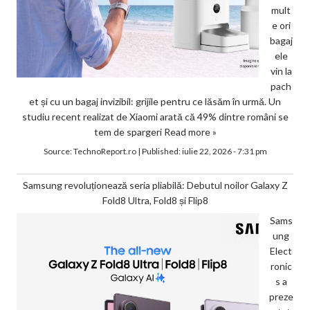
mult
e ori
bagaj
ele
vin la
pach
et și cu un bagaj invizibil: grijile pentru ce lăsăm în urmă. Un
studiu recent realizat de Xiaomi arată că 49% dintre români se
tem de spargeri
Read more »
Source:
TechnoReport.ro
|
Published:
iulie 22, 2026 - 7:31 pm
Samsung revoluționează seria pliabilă: Debutul noilor Galaxy Z
Fold8 Ultra, Fold8 și Flip8
Sams
ung
Elect
ronic
s a
preze