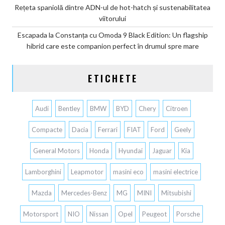
Rețeta spaniolă dintre ADN-ul de hot-hatch și sustenabilitatea
viitorului
Escapada la Constanța cu Omoda 9 Black Edition: Un flagship
hibrid care este companion perfect în drumul spre mare
ETICHETE
Audi
Bentley
BMW
BYD
Chery
Citroen
Compacte
Dacia
Ferrari
FIAT
Ford
Geely
General Motors
Honda
Hyundai
Jaguar
Kia
Lamborghini
Leapmotor
masini eco
masini electrice
Mazda
Mercedes-Benz
MG
MINI
Mitsubishi
Motorsport
NIO
Nissan
Opel
Peugeot
Porsche