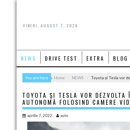
Skip
to
content
VINERI, AUGUST 7, 2026
NEWS
DRIVE TEST
EXTRA
BLOG
You are here
Home
NEWS
Toyota și Tesla vor d
TOYOTA ȘI TESLA VOR DEZVOLTA
AUTONOMĂ FOLOSIND CAMERE VID
aprilie 7, 2022
auto