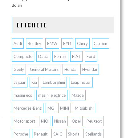
dolari
ETICHETE
Audi
Bentley
BMW
BYD
Chery
Citroen
Compacte
Dacia
Ferrari
FIAT
Ford
Geely
General Motors
Honda
Hyundai
Jaguar
Kia
Lamborghini
Leapmotor
masini eco
masini electrice
Mazda
Mercedes-Benz
MG
MINI
Mitsubishi
ă
Motorsport
NIO
Nissan
Opel
Peugeot
Porsche
Renault
SAIC
Skoda
Stellantis