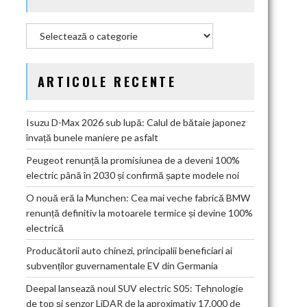
Categorii
ARTICOLE RECENTE
Isuzu D-Max 2026 sub lupă: Calul de bătaie japonez
învață bunele maniere pe asfalt
Peugeot renunță la promisiunea de a deveni 100%
electric până în 2030 și confirmă șapte modele noi
O nouă eră la Munchen: Cea mai veche fabrică BMW
renunță definitiv la motoarele termice și devine 100%
electrică
Producătorii auto chinezi, principalii beneficiari ai
subvenților guvernamentale EV din Germania
Deepal lansează noul SUV electric S05: Tehnologie
de top și senzor LiDAR de la aproximativ 17.000 de