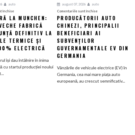
26
auto
august 07, 2026
auto
pentru
pentru
t închise
Comentariile sunt închise
ERĂ LA MUNCHEN:
PRODUCĂTORII AUTO
O
Producătorii
VECHE FABRICĂ
nouă
CHINEZI, PRINCIPALII
auto
eră
chinezi,
NȚĂ DEFINITIV LA
BENEFICIARI AI
la
principalii
LE TERMICE ȘI
SUBVENȚILOR
Munchen:
beneficiari
100% ELECTRICĂ
GUVERNAMENTALE EV DIN
Cea
ai
GERMANIA
mai
subvenților
orul își dau întâlnire în inima
veche
guvernamentale
ă cu startul producției noului
Vânzările de vehicule electrice (EV) în
fabrică
EV
..
Germania, cea mai mare piața auto
BMW
din
europeană, au crescut semnificativ...
renunță
Germania
definitiv
la
motoarele
termice
și
devine
100%