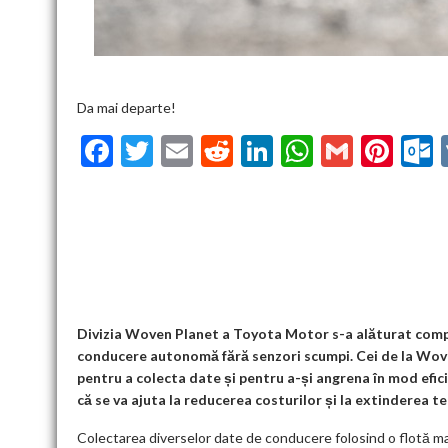
Da mai departe!
F
T
E
R
Li
W
G
Pi
ac
w
m
e
n
h
m
nt
u
e
itt
ai
d
ke
at
ai
er
l
b
er
l
di
dI
s
l
es
o
t
n
A
t
k
o
p
k
p
Divizia Woven Planet a Toyota Motor s-a alăturat compa
conducere autonomă fără senzori scumpi. Cei de la Wove
pentru a colecta date și pentru a-și angrena în mod efic
că se va ajuta la reducerea costurilor și la extinderea t
Colectarea diverselor date de conducere folosind o flotă m