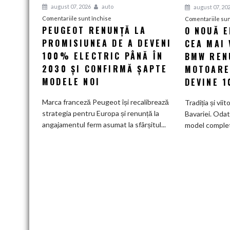
august 07, 2026
auto
august 07, 20
pentru
Comentariile sunt închise
Comentariile sun
PEUGEOT RENUNȚĂ LA
O NOUĂ 
Peugeot
PROMISIUNEA DE A DEVENI
renunță
CEA MAI 
la
100% ELECTRIC PÂNĂ ÎN
BMW RENU
promisiunea
2030 ȘI CONFIRMĂ ȘAPTE
MOTOARE
de
MODELE NOI
DEVINE 
a
deveni
Marca franceză Peugeot își recalibrează
Tradiția și viit
100%
strategia pentru Europa și renunță la
Bavariei. Odat
electric
angajamentul ferm asumat la sfârșitul...
model complet.
până
în
2030
și
confirmă
șapte
modele
noi