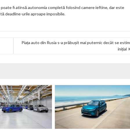
n poate fi atinsă autonomia completă folosind camere ieftine, dar este
tă deadline-urile aproape imposibile.
Piața auto din Rusia s-a prăbușit mai puternic decât se esti
inițial