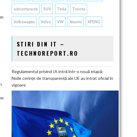
subcompacte
SUV
Tesla
Toyota
um
Volkswagen
Volvo
VW
Xiaomi
XPENG
STIRI DIN IT –
TECHNOREPORT.RO
Regulamentul privind IA intră într-o nouă etapă:
Noile cerințe de transparență ale UE au intrat oficial în
n
vigoare
ome