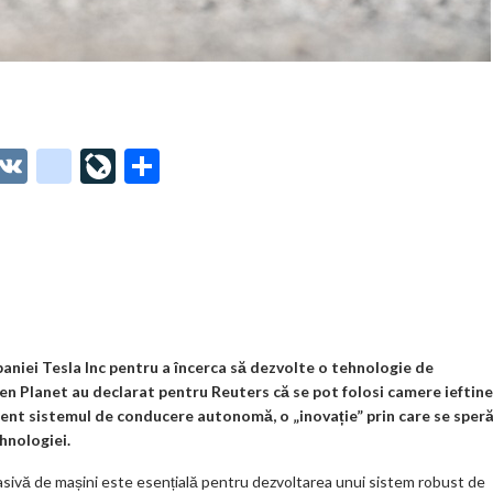
O
V
g
Li
P
t
K
o
ve
ar
o
o
Jo
ta
o
gl
ur
je
.
e_
n
az
co
b
al
ă
m
o
niei Tesla Inc pentru a încerca să dezvolte o tehnologie de
n Planet au declarat pentru Reuters că se pot folosi camere ieftine
o
ient sistemul de conducere autonomă, o „inovație” prin care se sper
k
ehnologiei.
m
asivă de mașini este esențială pentru dezvoltarea unui sistem robust de