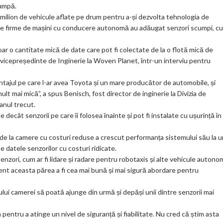
cumpă.
ar
milion de vehicule aflate pe drum pentru a-și dezvolta tehnologia de
ks
te firme de mașini cu conducere autonomă au adăugat senzori scumpi, c
r o cantitate mică de date care pot fi colectate de la o flotă mică de
vicepreședinte de Inginerie la Woven Planet, într-un interviu pentru
ajul pe care l-ar avea Toyota și un mare producător de automobile, și
lt mai mică”, a spus Benisch, fost director de inginerie la Divizia de
anul trecut.
cât senzorii pe care îi folosea înainte și pot fi instalate cu ușurință în
te de la camere cu costuri reduse a crescut performanța sistemului său la u
pe datele senzorilor cu costuri ridicate.
 senzori, cum ar fi lidare și radare pentru robotaxis și alte vehicule auton
nt aceasta părea a fi cea mai bună și mai sigură abordare pentru
ipului camerei să poată ajunge din urmă și depăși unii dintre senzorii mai
pentru a atinge un nivel de siguranță și fiabilitate. Nu cred că știm asta