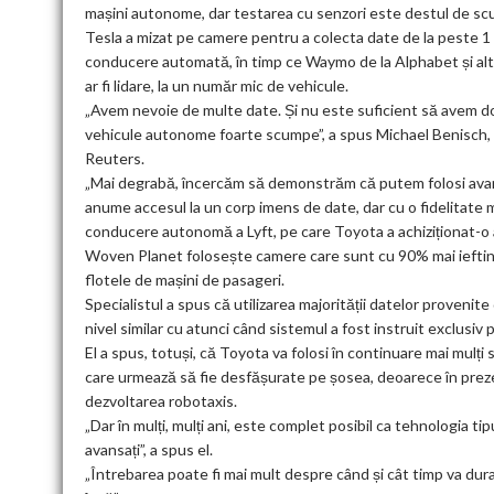
mașini autonome, dar testarea cu senzori este destul de s
Tesla a mizat pe camere pentru a colecta date de la peste 1 
conducere automată, în timp ce Waymo de la Alphabet și al
ar fi lidare, la un număr mic de vehicule.
„Avem nevoie de multe date. Și nu este suficient să avem doa
vehicule autonome foarte scumpe”, a spus Michael Benisch, 
Reuters.
„Mai degrabă, încercăm să demonstrăm că putem folosi avant
anume accesul la un corp imens de date, dar cu o fidelitate mu
conducere autonomă a Lyft, pe care Toyota a achiziționat-o 
Woven Planet folosește camere care sunt cu 90% mai ieftine de
flotele de mașini de pasageri.
Specialistul a spus că utilizarea majorității datelor proveni
nivel similar cu atunci când sistemul a fost instruit exclusiv 
El a spus, totuși, că Toyota va folosi în continuare mai mulți
care urmează să fie desfășurate pe șosea, deoarece în preze
dezvoltarea robotaxis.
„Dar în mulți, mulți ani, este complet posibil ca tehnologia t
avansați”, a spus el.
„Întrebarea poate fi mai mult despre când și cât timp va dura 