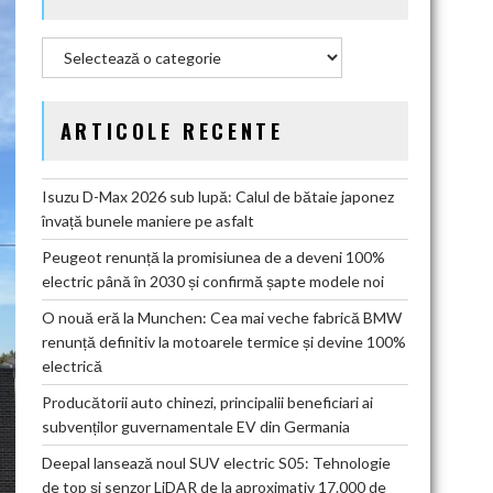
Categorii
ARTICOLE RECENTE
Isuzu D-Max 2026 sub lupă: Calul de bătaie japonez
învață bunele maniere pe asfalt
Peugeot renunță la promisiunea de a deveni 100%
electric până în 2030 și confirmă șapte modele noi
O nouă eră la Munchen: Cea mai veche fabrică BMW
renunță definitiv la motoarele termice și devine 100%
electrică
Producătorii auto chinezi, principalii beneficiari ai
subvenților guvernamentale EV din Germania
Deepal lansează noul SUV electric S05: Tehnologie
de top și senzor LiDAR de la aproximativ 17.000 de