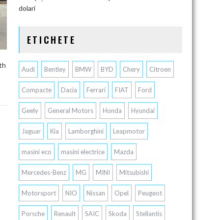
dolari
ETICHETE
th
Audi
Bentley
BMW
BYD
Chery
Citroen
Compacte
Dacia
Ferrari
FIAT
Ford
Geely
General Motors
Honda
Hyundai
Jaguar
Kia
Lamborghini
Leapmotor
masini eco
masini electrice
Mazda
Mercedes-Benz
MG
MINI
Mitsubishi
Motorsport
NIO
Nissan
Opel
Peugeot
Porsche
Renault
SAIC
Skoda
Stellantis