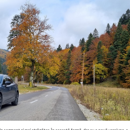
din segment și mai atrăgător. În această formă, dar cu o nouă versiune, a