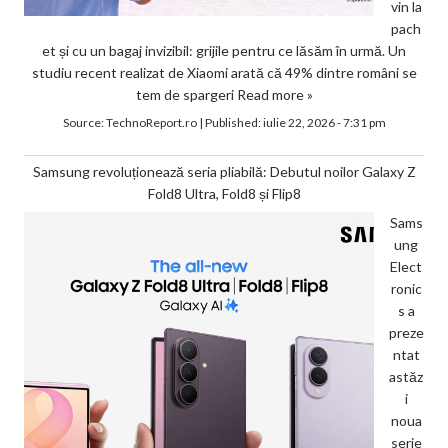
vin la
pach
et și cu un bagaj invizibil: grijile pentru ce lăsăm în urmă. Un
studiu recent realizat de Xiaomi arată că 49% dintre români se
tem de spargeri
Read more »
Source:
TechnoReport.ro
|
Published:
iulie 22, 2026 - 7:31 pm
Samsung revoluționează seria pliabilă: Debutul noilor Galaxy Z
Fold8 Ultra, Fold8 și Flip8
Sams
ung
Elect
ronic
s a
preze
ntat
astăz
i
noua
serie