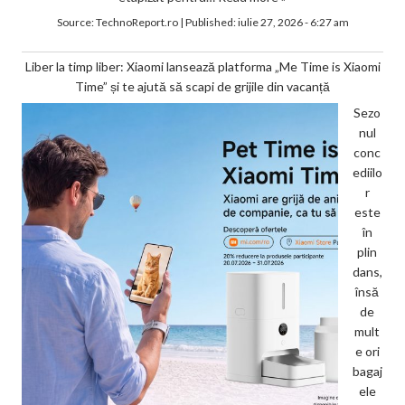
Source:
TechnoReport.ro
|
Published:
iulie 27, 2026 - 6:27 am
Liber la timp liber: Xiaomi lansează platforma „Me Time is Xiaomi
Time” și te ajută să scapi de grijile din vacanță
Sezo
nul
conc
ediilo
r
este
în
plin
dans,
însă
de
mult
e ori
bagaj
ele