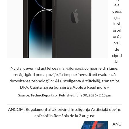
e a
depă
șit,
luni,
prod
ucăt
orul
de
cipuri
AI,
Nvidia, devenind astfel cea mai valoroasă companie din lume,
recâștigând prima poziție, în timp ce investitorii evaluează
dezvoltarea tehnologiilor AI (Inteligența Artificială), transmite
DPA. Capitalizarea bursieră a Apple a
Read more »
Source:
TechnoReport.ro
|
Published:
iulie 30, 2026 - 2:13 pm
ANCOM: Regulamentul UE privind Inteligența Artificială devine
aplicabil în România de la 2 august
ANC