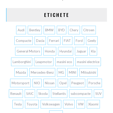
ETICHETE
Audi
Bentley
BMW
BYD
Chery
Citroen
Compacte
Dacia
Ferrari
FIAT
Ford
Geely
General Motors
Honda
Hyundai
Jaguar
Kia
Lamborghini
Leapmotor
masini eco
masini electrice
Mazda
Mercedes-Benz
MG
MINI
Mitsubishi
Motorsport
NIO
Nissan
Opel
Peugeot
Porsche
Renault
SAIC
Skoda
Stellantis
subcompacte
SUV
Tesla
Toyota
Volkswagen
Volvo
VW
Xiaomi