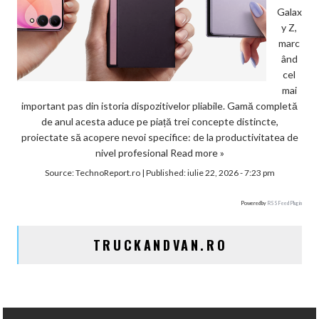
Galax
y Z,
marc
ând
cel
mai
important pas din istoria dispozitivelor pliabile. Gamă completă
de anul acesta aduce pe piață trei concepte distincte,
proiectate să acopere nevoi specifice: de la productivitatea de
nivel profesional
Read more »
Source:
TechnoReport.ro
|
Published:
iulie 22, 2026 - 7:23 pm
Powered by
RSS Feed Plugin
TRUCKANDVAN.RO