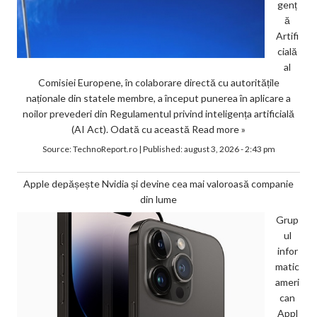
genț
ă
Artifi
cială
al
Comisiei Europene, în colaborare directă cu autoritățile
naționale din statele membre, a început punerea în aplicare a
noilor prevederi din Regulamentul privind inteligența artificială
(AI Act). Odată cu această
Read more »
Source:
TechnoReport.ro
|
Published:
august 3, 2026 - 2:43 pm
Apple depășește Nvidia și devine cea mai valoroasă companie
din lume
Grup
ul
infor
matic
ameri
can
Appl