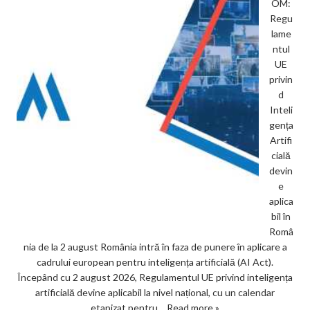
OM:
Regu
lame
ntul
UE
privin
d
Inteli
gența
Artifi
cială
devin
e
aplica
bil în
Româ
nia de la 2 august România intră în faza de punere în aplicare a
cadrului european pentru inteligența artificială (AI Act).
Începând cu 2 august 2026, Regulamentul UE privind inteligența
artificială devine aplicabil la nivel național, cu un calendar
etapizat pentru…
Read more »