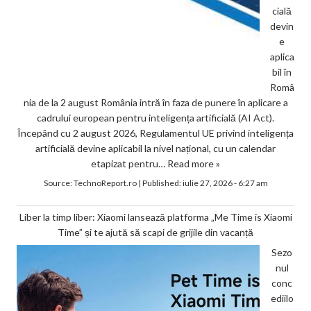
cială
devin
e
aplica
bil în
Româ
nia de la 2 august România intră în faza de punere în aplicare a
cadrului european pentru inteligența artificială (AI Act).
Începând cu 2 august 2026, Regulamentul UE privind inteligența
artificială devine aplicabil la nivel național, cu un calendar
etapizat pentru…
Read more »
Source:
TechnoReport.ro
|
Published:
iulie 27, 2026 - 6:27 am
Liber la timp liber: Xiaomi lansează platforma „Me Time is Xiaomi
Time” și te ajută să scapi de grijile din vacanță
Sezo
nul
conc
ediilo