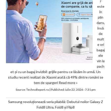
r
este
în
plin
dans,
însă
de
mult
e ori
bagaj
ele
vin la
pach
et și cu un bagaj invizibil: grijile pentru ce lăsăm în urmă. Un
studiu recent realizat de Xiaomi arată că 49% dintre români se
tem de spargeri
Read more »
Source:
TechnoReport.ro
|
Published:
iulie 22, 2026 - 7:31 pm
Samsung revoluționează seria pliabilă: Debutul noilor Galaxy Z
Fold8 Ultra, Fold8 și Flip8