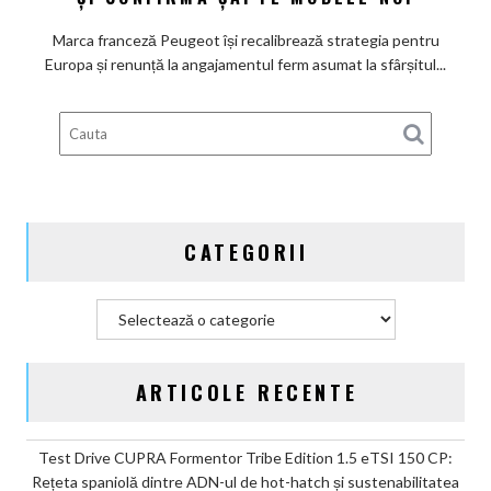
promisiunea
de
Marca franceză Peugeot își recalibrează strategia pentru
a
Europa și renunță la angajamentul ferm asumat la sfârșitul...
deveni
100%
electric
până
în
2030
și
CATEGORII
confirmă
șapte
modele
Categorii
noi
ARTICOLE RECENTE
Test Drive CUPRA Formentor Tribe Edition 1.5 eTSI 150 CP:
Rețeta spaniolă dintre ADN-ul de hot-hatch și sustenabilitatea