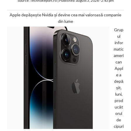
Source:
TechnoReport.ro
|
Published:
august 3, 2026 - 2:43 pm
Apple depășește Nvidia și devine cea mai valoroasă companie
din lume
Grup
ul
infor
matic
ameri
can
Appl
e a
depă
șit,
luni,
prod
ucăt
orul
de
cipuri