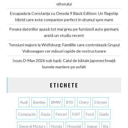
viitorului
Escapada la Constanța cu Omoda 9 Black Edition: Un flagship
hibrid care este companion perfect în drumul spre mare
Povara datoriilor apasă tot mai greu pe furnizorii auto germani,
arată un studiu recent
Tensiuni majore la Wolfsburg: Familiile care controlează Grupul
Volkswagen cer măsuri rapide de restructurare
Isuzu D-Max 2026 sub lupă: Calul de bătaie japonez învață
bunele maniere pe asfalt
ETICHETE
Audi
Bentley
BMW
BYD
Chery
Citroen
Compacte
Dacia
Ferrari
FIAT
Ford
Geely
General Motors
Honda
Hyundai
Jaguar
Kia