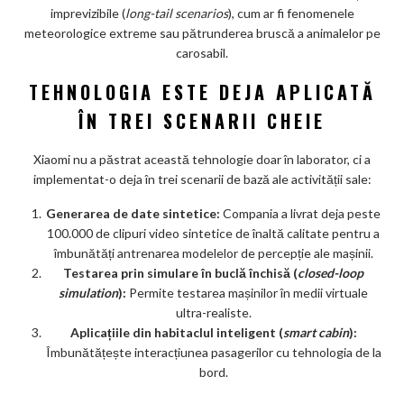
imprevizibile (
long-tail scenarios
), cum ar fi fenomenele
meteorologice extreme sau pătrunderea bruscă a animalelor pe
carosabil.
TEHNOLOGIA ESTE DEJA APLICATĂ
ÎN TREI SCENARII CHEIE
Xiaomi nu a păstrat această tehnologie doar în laborator, ci a
implementat-o deja în trei scenarii de bază ale activității sale:
Generarea de date sintetice:
Compania a livrat deja peste
100.000 de clipuri video sintetice de înaltă calitate pentru a
îmbunătăți antrenarea modelelor de percepție ale mașinii.
Testarea prin simulare în buclă închisă (
closed-loop
simulation
):
Permite testarea mașinilor în medii virtuale
ultra-realiste.
Aplicațiile din habitaclul inteligent (
smart cabin
):
Îmbunătățește interacțiunea pasagerilor cu tehnologia de la
bord.