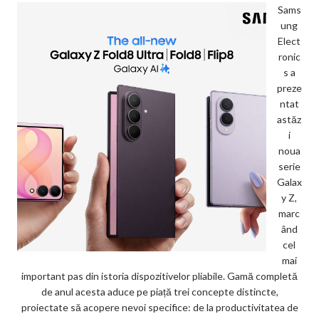
Sams
ung
Elect
ronic
s a
preze
ntat
astăz
i
noua
serie
Galax
y Z,
marc
ând
cel
mai
important pas din istoria dispozitivelor pliabile. Gamă completă
de anul acesta aduce pe piață trei concepte distincte,
proiectate să acopere nevoi specifice: de la productivitatea de