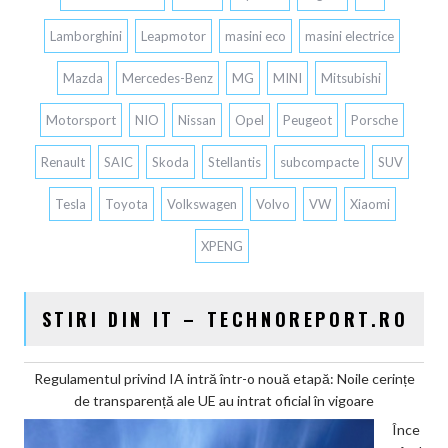
Lamborghini
Leapmotor
masini eco
masini electrice
Mazda
Mercedes-Benz
MG
MINI
Mitsubishi
Motorsport
NIO
Nissan
Opel
Peugeot
Porsche
Renault
SAIC
Skoda
Stellantis
subcompacte
SUV
Tesla
Toyota
Volkswagen
Volvo
VW
Xiaomi
XPENG
STIRI DIN IT – TECHNOREPORT.RO
Regulamentul privind IA intră într-o nouă etapă: Noile cerințe
de transparență ale UE au intrat oficial în vigoare
Înce