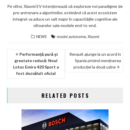
Pe viitor, Xiaomi EV intenționează să exploreze noi paradigme de
pre-antrenare a algoritmilor, estimând că acest ecosistem
integrat va aduce un salt major în capacitățile cognitive ale
viitoarelor sale modele end-to-end.
,
NEWS
masini autonome
Xiaomi
NAVIGARE
Performanță pură și
Renault ajunge la un acord în
greutate redusă: Noul
Spania privind menținerea
ÎN
Lotus Emira 420 Sport a
producției la două uzine
ARTICOLE
fost dezvăluit oficial
RELATED POSTS