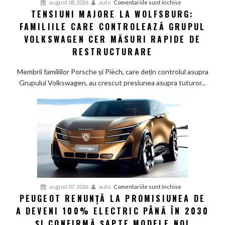
pentru
august 08, 2026
auto
Comentariile sunt închise
TENSIUNI MAJORE LA WOLFSBURG:
Tensiuni
FAMILIILE CARE CONTROLEAZĂ GRUPUL
majore
la
VOLKSWAGEN CER MĂSURI RAPIDE DE
Wolfsburg:
RESTRUCTURARE
Familiile
care
Membrii familiilor Porsche și Piëch, care dețin controlul asupra
controlează
Grupului Volkswagen, au crescut presiunea asupra tuturor...
Grupul
Volkswagen
cer
măsuri
rapide
de
restructurare
pentru
august 07, 2026
auto
Comentariile sunt închise
PEUGEOT RENUNȚĂ LA PROMISIUNEA DE
Peugeot
A DEVENI 100% ELECTRIC PÂNĂ ÎN 2030
renunță
la
ȘI CONFIRMĂ ȘAPTE MODELE NOI