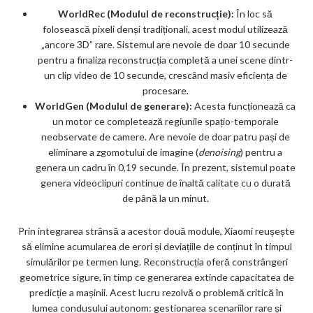
WorldRec (Modulul de reconstrucție):
În loc să
folosească pixeli denși tradiționali, acest modul utilizează
„ancore 3D” rare. Sistemul are nevoie de doar 10 secunde
pentru a finaliza reconstrucția completă a unei scene dintr-
un clip video de 10 secunde, crescând masiv eficiența de
procesare.
WorldGen (Modulul de generare):
Acesta funcționează ca
un motor ce completează regiunile spațio-temporale
neobservate de camere. Are nevoie de doar patru pași de
eliminare a zgomotului de imagine (
denoising
) pentru a
genera un cadru în 0,19 secunde. În prezent, sistemul poate
genera videoclipuri continue de înaltă calitate cu o durată
de până la un minut.
Prin integrarea strânsă a acestor două module, Xiaomi reușește
să elimine acumularea de erori și deviațiile de conținut în timpul
simulărilor pe termen lung. Reconstrucția oferă constrângeri
geometrice sigure, în timp ce generarea extinde capacitatea de
predicție a mașinii. Acest lucru rezolvă o problemă critică în
lumea condusului autonom: gestionarea scenariilor rare și