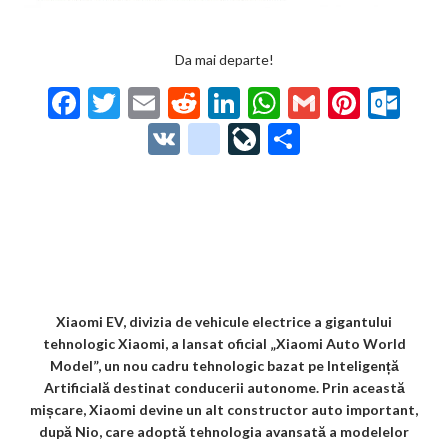
Da mai departe!
F
T
E
R
Li
W
G
Pi
O
ac
w
m
e
n
h
m
nt
ut
V
g
Li
P
e
itt
ai
d
ke
at
ai
er
lo
K
o
ve
ar
b
er
l
di
dI
s
l
es
o
o
Jo
ta
o
t
n
A
t
k.
gl
ur
je
o
p
co
e_
n
az
k
p
m
b
al
ă
o
Xiaomi EV, divizia de vehicule electrice a gigantului
tehnologic Xiaomi, a lansat oficial „Xiaomi Auto World
o
Model”, un nou cadru tehnologic bazat pe Inteligență
k
Artificială destinat conducerii autonome. Prin această
mișcare, Xiaomi devine un alt constructor auto important,
m
după Nio, care adoptă tehnologia avansată a modelelor