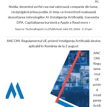
AI,
Nvidia, devenind astfel cea mai valoroasă companie din lume,
recâștigând prima poziție, în timp ce investitorii evaluează
dezvoltarea tehnologiilor AI (Inteligența Artificială), transmite
DPA. Capitalizarea bursieră a Apple a
Read more »
Source:
TechnoReport.ro
|
Published:
iulie 30, 2026 - 2:13 pm
ANCOM: Regulamentul UE privind Inteligența Artificială devine
aplicabil în România de la 2 august
ANC
OM:
Regu
lame
ntul
UE
privin
d
Inteli
gența
Artifi