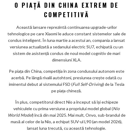
O PIAȚĂ DIN CHINA EXTREM DE
COMPETITIVĂ
Această lansare reprezintă continuarea upgrade-urilor
tehnologice pe care Xiaomi le aduce constant sistemelor sale de
condus inteligent. În luna martie a acestui an, compania a lansat
versiunea actualizată a sedanului electric SU7, echipată cu un
sistem de asistență condus de noul model cognitiv de mari
dimensiuni XLA.
Pe piața din China, competiția în zona condusului autonom este
acerbă. Pe lângă rivalii autohtoni, presiunea crește odată cu
iminentul debut al sistemului FSD (
Full Self-Driving
) de la Tesla
pe piața chineză.
În plus, competitorul direct Nio a început să își echipeze
vehiculele cu prima versiune a propriului model global (
Nio
World Model
) încă din mai 2025. Mai mult, Onvo, sub-brandul de
masă al celor de la Nio, a echipat SUV-ul L90 (an model 2026),
lansat luna trecută, cu această tehnologie.