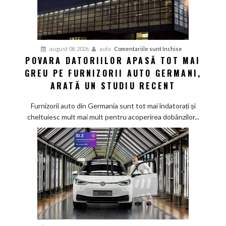
pentru
august 08, 2026
auto
Comentariile sunt închise
POVARA DATORIILOR APASĂ TOT MAI
Povara
GREU PE FURNIZORII AUTO GERMANI,
datoriilor
apasă
ARATĂ UN STUDIU RECENT
tot
mai
Furnizorii auto din Germania sunt tot mai îndatorați și
greu
cheltuiesc mult mai mult pentru acoperirea dobânzilor...
pe
furnizorii
auto
germani,
arată
un
studiu
recent