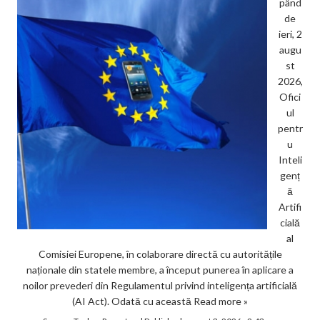
pând
de
ieri, 2
augu
st
2026,
Ofici
ul
pentr
u
Inteli
genț
ă
Artifi
cială
al
Comisiei Europene, în colaborare directă cu autoritățile
naționale din statele membre, a început punerea în aplicare a
noilor prevederi din Regulamentul privind inteligența artificială
(AI Act). Odată cu această
Read more »