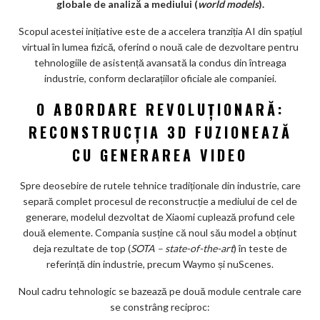
ar
globale de analiză a mediului (
world models
).
ks
Scopul acestei inițiative este de a accelera tranziția AI din spațiul
virtual în lumea fizică, oferind o nouă cale de dezvoltare pentru
tehnologiile de asistență avansată la condus din întreaga
industrie, conform declarațiilor oficiale ale companiei.
O ABORDARE REVOLUȚIONARĂ:
RECONSTRUCȚIA 3D FUZIONEAZĂ
CU GENERAREA VIDEO
Spre deosebire de rutele tehnice tradiționale din industrie, care
separă complet procesul de reconstrucție a mediului de cel de
generare, modelul dezvoltat de Xiaomi cuplează profund cele
două elemente. Compania susține că noul său model a obținut
deja rezultate de top (
SOTA – state-of-the-art
) în teste de
referință din industrie, precum Waymo și nuScenes.
Noul cadru tehnologic se bazează pe două module centrale care
se constrâng reciproc: