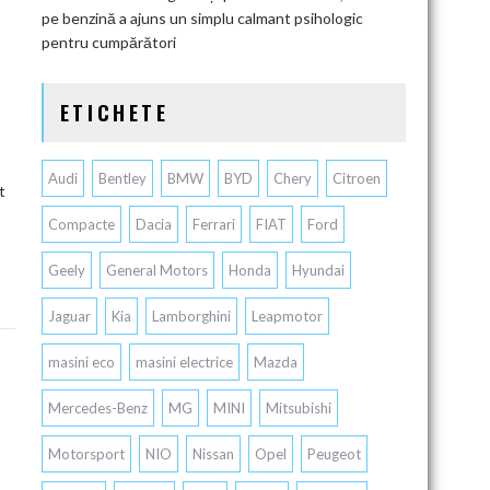
pe benzină a ajuns un simplu calmant psihologic
pentru cumpărători
ETICHETE
Audi
Bentley
BMW
BYD
Chery
Citroen
t
Compacte
Dacia
Ferrari
FIAT
Ford
Geely
General Motors
Honda
Hyundai
Jaguar
Kia
Lamborghini
Leapmotor
masini eco
masini electrice
Mazda
Mercedes-Benz
MG
MINI
Mitsubishi
Motorsport
NIO
Nissan
Opel
Peugeot