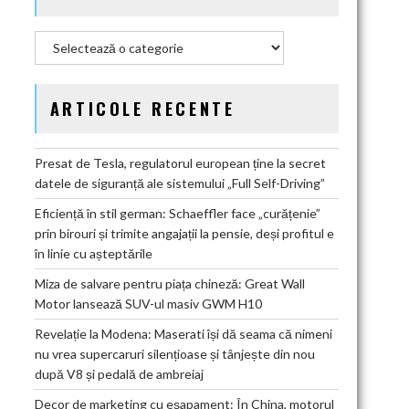
Categorii
ARTICOLE RECENTE
Presat de Tesla, regulatorul european ține la secret
datele de siguranță ale sistemului „Full Self-Driving”
Eficiență în stil german: Schaeffler face „curățenie”
prin birouri și trimite angajații la pensie, deși profitul e
în linie cu așteptările
Miza de salvare pentru piața chineză: Great Wall
Motor lansează SUV-ul masiv GWM H10
Revelație la Modena: Maserati își dă seama că nimeni
nu vrea supercaruri silențioase și tânjește din nou
după V8 și pedală de ambreiaj
Decor de marketing cu eșapament: În China, motorul