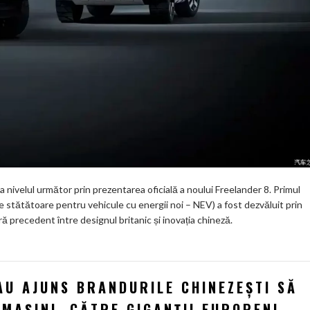
a nivelul următor prin prezentarea oficială a noului Freelander 8. Primul
 stătătoare pentru vehicule cu energii noi – NEV) a fost dezvăluit prin
ră precedent între designul britanic și inovația chineză.
AU AJUNS BRANDURILE CHINEZEȘTI SĂ
MAȘINI, CĂTRE GIGANȚII EUROPENI