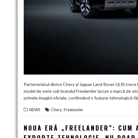
Parteneriatul dintre Chery și Jaguar Land Rover (JLR) trece l
model de serie sub brandul Freelander (acum o marcă de sine
primele imagini oficiale, confirmând o fuziune tehnologică fă
,
NEWS
Chery
Freelander
NOUA ERĂ „FREELANDER”: CUM 
EXPORTE TEHNOLOGIE, NU DOAR 